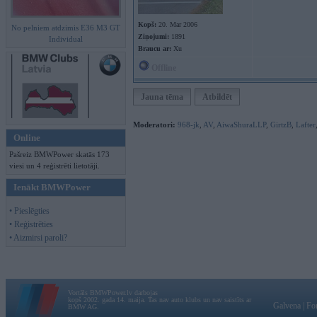
Kopš:
20. Mar 2006
No pelniem atdzimis E36 M3 GT
Ziņojumi:
1891
Individual
Braucu ar:
Xu
Offline
Jauna tēma
Atbildēt
Moderatori:
968-jk
,
AV
,
AiwaShuraLLP
,
GirtzB
,
Lafter
Online
Pašreiz BMWPower skatās 173
viesi un 4 reģistrēti lietotāji.
Ienākt BMWPower
• Pieslēgties
• Reģistrēties
• Aizmirsi paroli?
Vortāls BMWPower.lv darbojas
kopš 2002. gada 14. maija. Tas nav auto klubs un nav saistīts ar
Galvena
|
Fo
BMW AG.