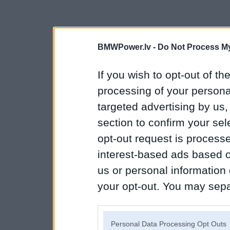
BMWPower.lv -
Do Not Process My
If you wish to opt-out of the
processing of your personal
targeted advertising by us
section to confirm your sel
opt-out request is proces
interest-based ads based o
us or personal information d
your opt-out. You may separ
disclosure of your personal
IAB’s list of downstream pa
Personal Data Processing Opt Outs