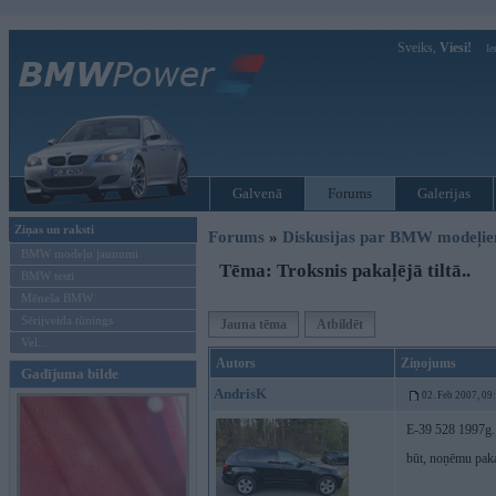
Sveiks,
Viesi!
Ie
Galvenā
Forums
Galerijas
Ziņas un raksti
Forums
»
Diskusijas par BMW modeļi
BMW modeļu jaunumi
Tēma: Troksnis pakaļējā tiltā..
BMW testi
Mēneša BMW
Sērijveida tūnings
Jauna tēma
Atbildēt
Vel...
Autors
Ziņojums
Gadījuma bilde
AndrisK
02. Feb 2007, 09
E-39 528 1997g. V
būt, noņēmu pakaļ