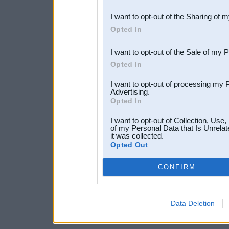
also be disclosed by us to 
I want to opt-out of the Sharing of 
Downstream Participants
th
Opted In
third parties.
I want to opt-out of the Sale of my 
Opted In
I want to opt-out of processing my 
Advertising.
Opted In
I want to opt-out of Collection, Use
of my Personal Data that Is Unrelat
it was collected.
Opted Out
CONFIRM
Data Deletion