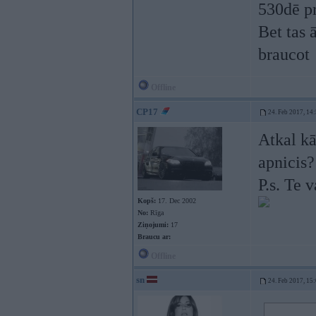
530dē pr
Bet tas 
braucot
Offline
CP17
24. Feb 2017, 14
Atkal kā
apnicis
P.s. Te 
Kopš:
17. Dec 2002
No:
Rīga
Ziņojumi:
17
Braucu ar:
Offline
sn
24. Feb 2017, 15