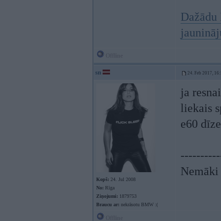
Dažādu 
jauninā
Offline
sn
24. Feb 2017, 16
ja resna
liekais 
e60 dīzeļ
----------
Nemāki b
Kopš:
24. Jul 2008
No:
Rīga
Ziņojumi:
1879753
Braucu ar:
nekrāsotu BMW :(
Offline