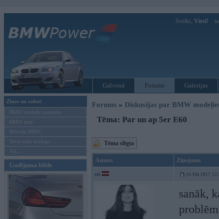
Sveiks,
Viesi!
Ie
Galvenā
Forums
Galerijas
Ziņas un raksti
Forums
»
Diskusijas par BMW modeļi
BMW modeļu jaunumi
Tēma: Par un ap 5er E60
BMW testi
Mēneša BMW
Sērijveida tūnings
Tēma slēgta
Vel...
Autors
Ziņojums
Gadījuma bilde
sn
24. Feb 2017, 12
sanāk, k
problēma