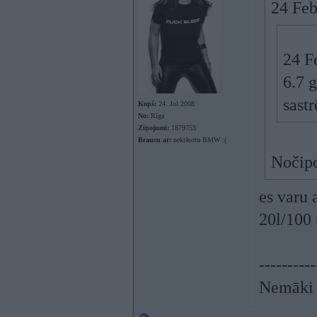
24 Feb
24 F
6.7 
sast
Kopš:
24. Jul 2008
No:
Rīga
Ziņojumi:
1879753
Braucu ar:
nekrāsotu BMW :(
Nočipo
es varu 
20l/100
----------
Nemāki b