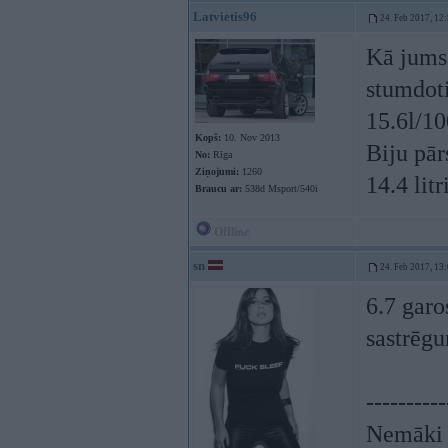
Latvietis96
24. Feb 2017, 12
Kā jums
stumdoti
15.6l/10
Kopš:
10. Nov 2013
Biju pār
No:
Rīga
Ziņojumi:
1260
14.4 litr
Braucu ar:
538d Msport/540i
Offline
sn
24. Feb 2017, 13
6.7 garo
sastrēgu
----------
Nemāki b