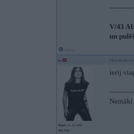
----------
V/43 A
un pulē
Offline
sn
24. Feb 2017, 13
ierij vi
----------
Nemāki b
Kopš:
24. Jul 2008
No:
Rīga