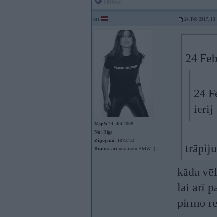
Offline
sn
24. Feb 2017, 13
24 Feb
24 F
ierij
Kopš:
24. Jul 2008
No:
Rīga
Ziņojumi:
1879753
trāpij
Braucu ar:
nekrāsotu BMW :(
kāda vēl
lai arī 
pirmo r