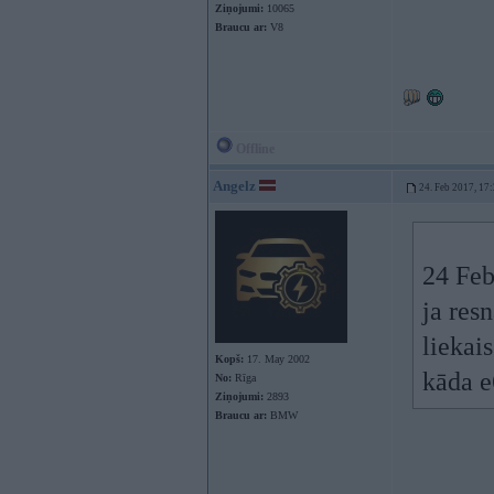
Ziņojumi:
10065
Braucu ar:
V8
Offline
Angelz
24. Feb 2017, 17
24 Feb
ja res
liekais
Kopš:
17. May 2002
kāda e6
No:
Rīga
Ziņojumi:
2893
Braucu ar:
BMW