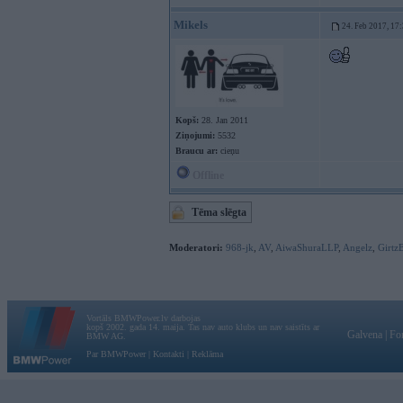
Mikels
24. Feb 2017, 17
Kopš:
28. Jan 2011
Ziņojumi:
5532
Braucu ar:
cieņu
Offline
Tēma slēgta
Moderatori:
968-jk
,
AV
,
AiwaShuraLLP
,
Angelz
,
Girtz
Vortāls BMWPower.lv darbojas
kopš 2002. gada 14. maija. Tas nav auto klubs un nav saistīts ar
Galvena
|
Fo
BMW AG.
Par BMWPower
|
Kontakti
|
Reklāma