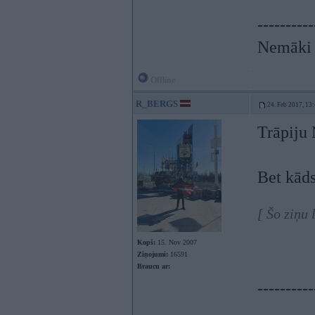
----------
Nemāki b
Offline
R_BERGS
24. Feb 2017, 13
Trāpiju
Bet kāds
[ Šo ziņu
Kopš:
15. Nov 2007
Ziņojumi:
16591
Braucu ar:
----------