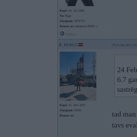
Kopš:
24. Jul 2008
No:
Rīga
Ziņojumi:
1879753
Braucu ar:
nekrāsotu BMW :(
Offline
R_BERGS
24. Feb 2017, 13
24 Feb
6.7 ga
sastrē
Kopš:
15. Nov 2007
Ziņojumi:
16591
tad man
Braucu ar:
tavs eva