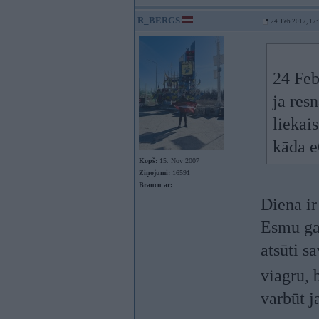
R_BERGS
24. Feb 2017, 17
24 Feb
ja res
liekais
kāda e6
Kopš:
15. Nov 2007
Ziņojumi:
16591
Braucu ar:
Diena ir
Esmu gat
atsūti s
viagru, 
varbūt j