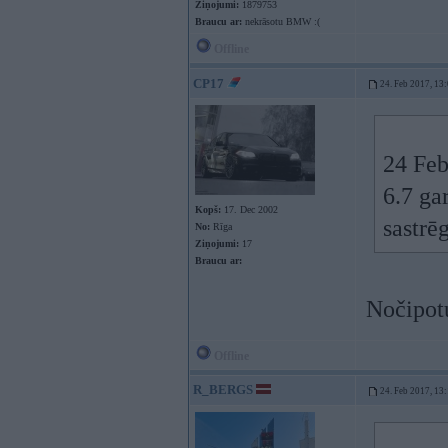
Ziņojumi:
1879753
Braucu ar:
nekrāsotu BMW :(
Offline
CP17
24. Feb 2017, 13
24 Feb
6.7 ga
Kopš:
17. Dec 2002
sastrē
No:
Rīga
Ziņojumi:
17
Braucu ar:
Nočipot
Offline
R_BERGS
24. Feb 2017, 13