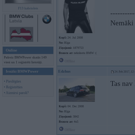
F13 kabriolets
----------
Nemāki b
Kopš:
24. Jul 2008
No:
Rīga
Ziņojumi:
1879753
Online
Braucu ar:
nekrāsotu BMW :(
Pašreiz BMWPower skatās 149
Offline
viesi un 1 reģistrēti lietotāji.
Ienākt BMWPower
Edzhus
24. Feb 2017, 12
• Pieslēgties
Tas nav 
• Reģistrēties
• Aizmirsi paroli?
Kopš:
04. Dec 2008
No:
Rīga
Ziņojumi:
3842
Braucu ar:
4x5
Offline