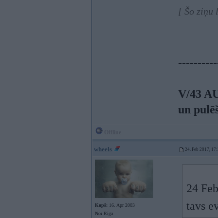
[ Šo ziņu
----------
V/43 A
un pulē
Offline
wheels
24. Feb 2017, 17
24 Feb
tavs e
Kopš:
16. Apr 2003
No:
Rīga