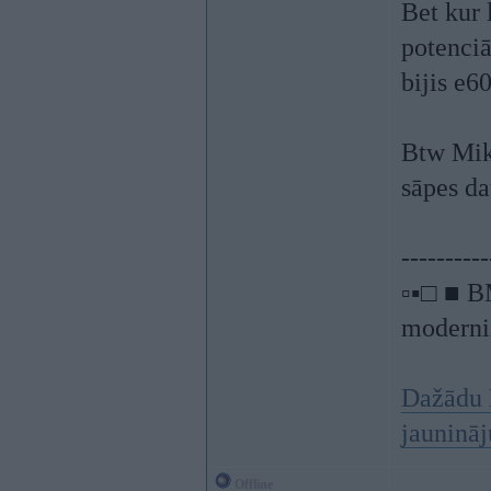
Bet kur 
potenciā
bijis e6
Btw Mike
sāpes d
----------
▫▪□ ■ B
moderniz
Dažādu 
jauninā
Offline