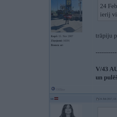
24 Feb
ierij 
trāpiju 
Kopš:
15. Nov 2007
Ziņojumi:
16591
Braucu ar:
----------
V/43 A
un pulē
Offline
sn
24. Feb 2017, 13