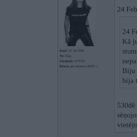
24 Feb
24 F
Kā j
stum
Kopš:
24. Jul 2008
No:
Rīga
nepa
Ziņojumi:
1879753
Braucu ar:
nekrāsotu BMW :(
Biju
bija 
530dē 
sēņojo
vietēj