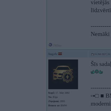
vietējās
līdzvērt
----------
Nemāki b
Offline
Angelz
24. Feb 2017, 16
Šīs sada
----------
Kopš:
17. May 2002
▫▪□ ■ B
No:
Rīga
Ziņojumi:
2893
moderniz
Braucu ar:
BMW