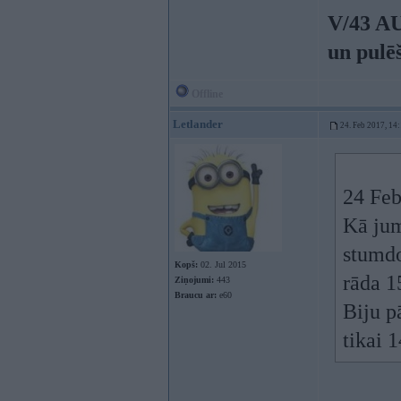
V/43 A
un pulē
Offline
Letlander
24. Feb 2017, 14
24 Feb
Kā jum
stumdo
Kopš:
02. Jul 2015
rāda 1
Ziņojumi:
443
Braucu ar:
e60
Biju p
tikai 1