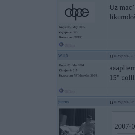
Uz mac’a
likumdo
Kopš:
05. May 2005
Ziņojumi:
365
Braucu ar:
OOOO
Offline
W115
10. May 2007, 21
Kopš:
01. Mar 2004
aaapliem
Ziņojumi:
215
15" coll
Braucu ar:
75’ Mercedes 230/8
Offline
jurrus
10. May 2007, 22
2007-0