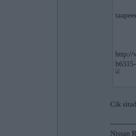
taapee
http:/
h6315-
Cik sita
----------
Nissan 