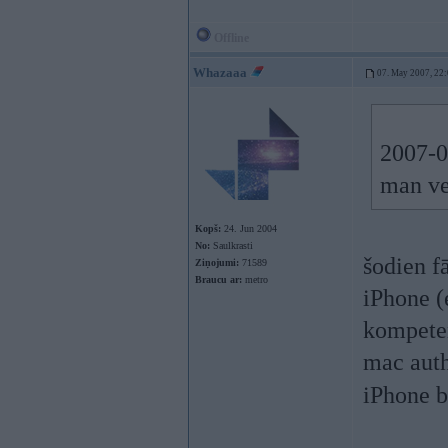
Offline
Whazaaa
07. May 2007, 22
2007-0
man ve
Kopš:
24. Jun 2004
No:
Saulkrasti
šodien f
Ziņojumi:
71589
Braucu ar:
metro
iPhone (
kompeten
mac auth
iPhone 