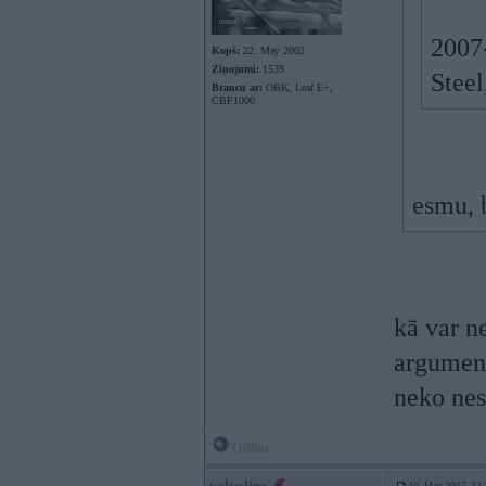
2007-
Kopš:
22. May 2002
Ziņojumi:
1539
Steel
Braucu ar:
OBK, Leaf E+,
CBF1000
esmu, 
kā var n
argumen
neko nes
Offline
valvoline