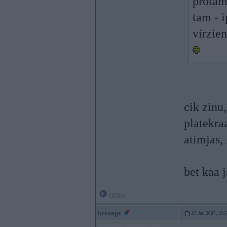
protam
tam - i
virzien
cik zinu
platekra
atimjas, 
bet kaa 
Offline
kristapz
17. Jan 2007, 15: