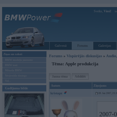
Sveiks,
Viesi!
Ie
Galvenā
Forums
Galerijas
Ziņas un raksti
Forums
»
Vispārējās diskusijas
»
Audio,
BMW modeļu jaunumi
Tēma: Apple produkcija
BMW testi
Mēneša BMW
Sērijveida tūnings
Jauna tēma
Atbildēt
Vel...
Autors
Ziņojums
Gadījuma bilde
kristapz
09. Jan 2007, 23:
2007-0