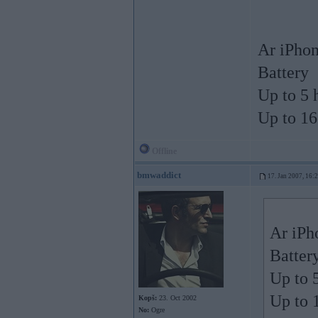
Ar iPhon
Battery
Up to 5 
Up to 16
Offline
bmwaddict
17. Jan 2007, 16:
Ar iPh
Batter
Up to 
Up to 
Kopš:
23. Oct 2002
No:
Ogre