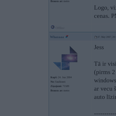
Braucu ar:
metro
Logo, viz
cenas. P
Offline
Whazaaa
07. May 2007, 20
Jess
Tā ir vi
(pirms 2
Kopš:
24. Jun 2004
windows 
No:
Saulkrasti
Ziņojumi:
71589
ar vecu š
Braucu ar:
metro
auto līz
----------