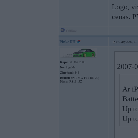
Logo, viz
cenas. P
Offline
PinkaDH
07. May 2007, 21
Kopš:
31. Oct 2005
2007-0
No:
Sigulda
Ziņojumi:
846
Braucu ar:
BMW F11 RN-20;
Nissan RS13 1JZ
Ar iP
Batt
Up to
Up t