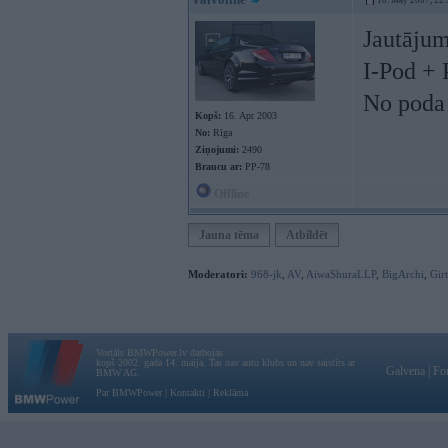
10. May 2007, 22
Jautājum
I-Pod + 
No poda 
Kopš:
16. Apr 2003
No:
Rīga
Ziņojumi:
2490
Braucu ar:
PP-78
Offline
Jauna tēma
Atbildēt
Moderatori:
968-jk
,
AV
,
AiwaShuraLLP
,
BigArchi
,
Gir
Vortāls BMWPower.lv darbojas
kopš 2002. gada 14. maija. Tas nav auto klubs un nav saistīts ar
Galvena
|
Fo
BMW AG.
Par BMWPower
|
Kontakti
|
Reklāma