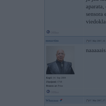
aparata, 
sensora e
viedokla
Offline
mmartins
07. May 2007, 16
naaaaai
Kopš:
14. Sep 2004
Ziņojumi:
1718
Braucu ar:
Prius
Offline
Whazaaa
07. May 2007, 17