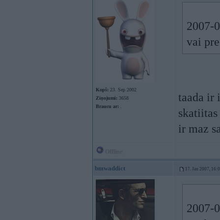
2007-0
vai pr
Kopš:
23. Sep 2002
taada ir
Ziņojumi:
3658
Braucu ar:
.
skatiita
ir maz s
Offline
bmwaddict
17. Jan 2007, 16:
2007-01