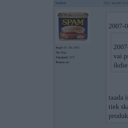
Sadam
17. Jan 2007, 16:
2007-01
2007
Kopš:
03. Dec 2002
No:
Rīga
vai p
Ziņojumi:
2275
Braucu ar:
ikdi
taada 
tiek sk
produk