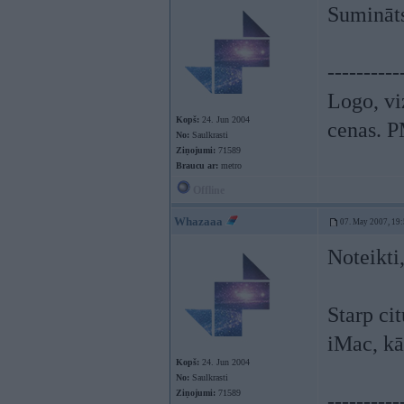
Sumināts
----------
Logo, viz
Kopš:
24. Jun 2004
cenas. P
No:
Saulkrasti
Ziņojumi:
71589
Braucu ar:
metro
Offline
Whazaaa
07. May 2007, 19
Noteikti,
Starp ci
iMac, kā
Kopš:
24. Jun 2004
No:
Saulkrasti
Ziņojumi:
71589
----------