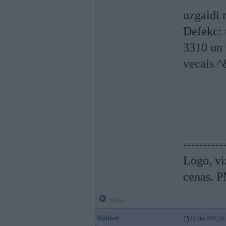
uzgaidi 
Defekc: 
3310 un 
vecais 
----------
Logo, viz
cenas. P
Offline
Rollout
10. May 2007, 18