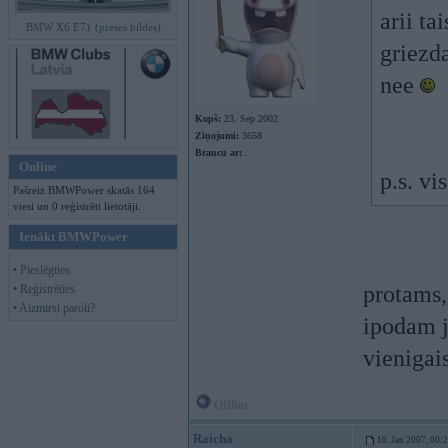
arii ta
BMW X6 E71 (preses bildes)
griezd
nee
Kopš:
23. Sep 2002
Ziņojumi:
3658
Braucu ar:
.
Online
p.s. v
Pašreiz BMWPower skatās 164
viesi un 0 reģistrēti lietotāji.
Ienākt BMWPower
• Pieslēgties
protams,
• Reģistrēties
• Aizmirsi paroli?
ipodam j
vienigai
Offline
Raicha
10. Jan 2007, 00: