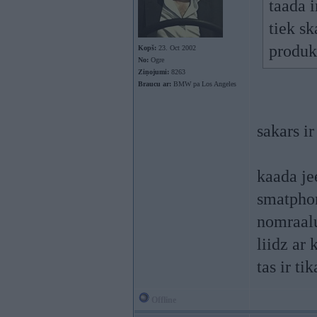
taada 
tiek sk
produk
Kopš:
23. Oct 2002
No:
Ogre
Ziņojumi:
8263
Braucu ar:
BMW pa Los Angeles
sakars i
kaada je
smatphon
nomraalu
liidz ar
tas ir ti
Offline