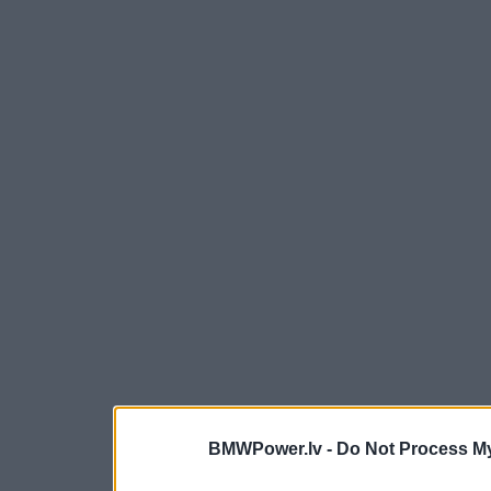
BMWPower.lv -
Do Not Process My