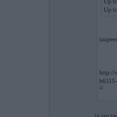
Up to
Up t
taapee
http:/
h6315-
ja jau t