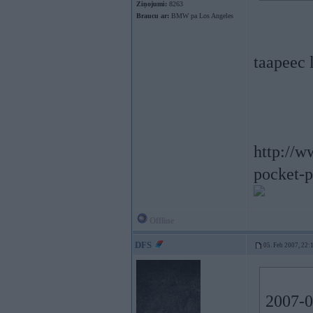
Ziņojumi:
8263
Braucu ar:
BMW pa Los Angeles
taapeec 
http://w
pocket-p
Offline
DFS
05. Feb 2007, 22:
2007-01