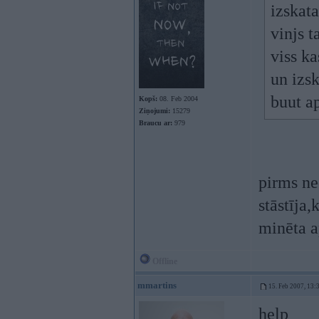
izskata
vinjs t
viss k
un izsk
buut a
Kopš:
08. Feb 2004
Ziņojumi:
15279
Braucu ar:
979
pirms ne
stāstīja,
minēta 
Offline
mmartins
15. Feb 2007, 13:
help