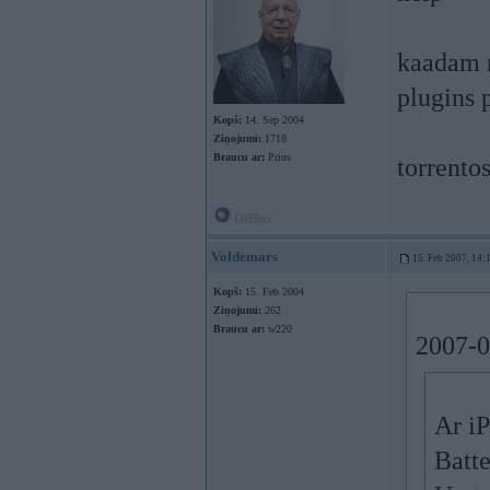
kaadam n
plugins 
Kopš:
14. Sep 2004
Ziņojumi:
1718
Braucu ar:
Prius
torrentos
Offline
Voldemars
15. Feb 2007, 14:
Kopš:
15. Feb 2004
Ziņojumi:
262
Braucu ar:
w220
2007-0
Ar iP
Batt