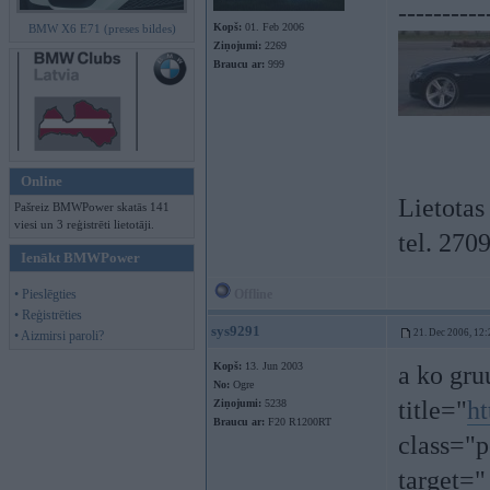
----------
Kopš:
01. Feb 2006
BMW X6 E71 (preses bildes)
Ziņojumi:
2269
Braucu ar:
999
Online
Lietotas
Pašreiz BMWPower skatās 141
viesi un 3 reģistrēti lietotāji.
tel. 270
Ienākt BMWPower
• Pieslēgties
Offline
• Reģistrēties
sys9291
21. Dec 2006, 12:
• Aizmirsi paroli?
Kopš:
13. Jun 2003
a ko gru
No:
Ogre
title="
ht
Ziņojumi:
5238
Braucu ar:
F20 R1200RT
class="p
target=