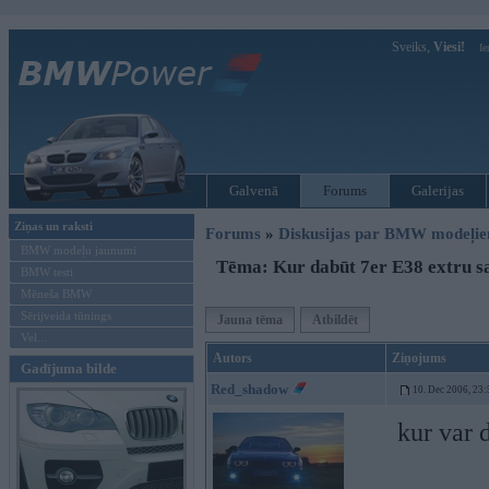
Sveiks,
Viesi!
Ie
Galvenā
Forums
Galerijas
Ziņas un raksti
Forums
»
Diskusijas par BMW modeļi
BMW modeļu jaunumi
Tēma: Kur dabūt 7er E38 extru s
BMW testi
Mēneša BMW
Sērijveida tūnings
Jauna tēma
Atbildēt
Vel...
Autors
Ziņojums
Gadījuma bilde
Red_shadow
10. Dec 2006, 23:
kur var 