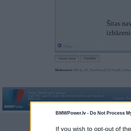
Šitas na
izbāzeni
Offline
Jauna tēma
Atbildēt
Moderatori:
968-jk
,
AV
,
AiwaShuraLLP
,
GirtzB
,
Lafter
Vortāls BMWPower.lv darbojas
kopš 2002. gada 14. maija. Tas nav auto klubs un nav saistīts ar
Galvena
|
Fo
BMW AG.
Par BMWPower
|
Kontakti
|
Reklāma
BMWPower.lv -
Do Not Process My
If you wish to opt-out of the