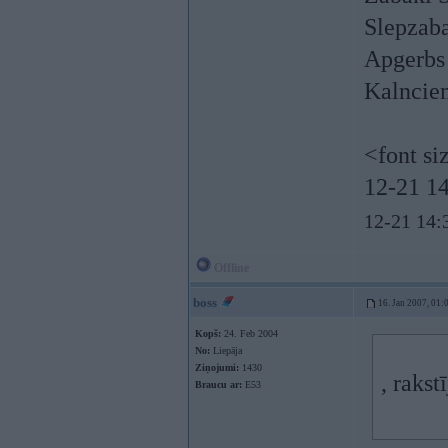
Slepzab
Apgerbs
Kalnciem
<font si
12-21 14
12-21 14:
Offline
boss
16. Jan 2007, 01:
Kopš:
24. Feb 2004
No:
Liepāja
Ziņojumi:
1430
, rakstī
Braucu ar:
E53