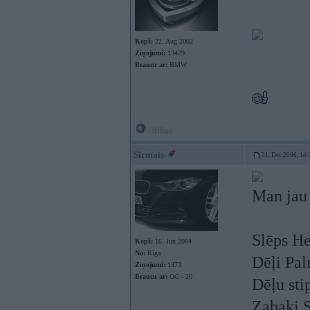
Kopš:
22. Aug 2002
Ziņojumi:
13429
Braucu ar:
BMW
Offline
Sirmais
21. Dec 2006, 14:
Man jau 
Slēps He
Kopš:
16. Jun 2004
No:
Rīga
Dēļi Pa
Ziņojumi:
1373
Braucu ar:
OC - 20
Dēļu st
Zabaki 