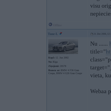
visu or
nepiecie
Offline
Tune-L
21. Dec 2006, 12:
Nu ......
title="
ht
Kopš:
12. Jun 2002
class="p
No:
Rīga
target=
Ziņojumi:
20578
Braucu ar:
BMW 4 F36 Gran
Coupe, BMW 4 G26 Gran Coupe
vieta, k
Webaa pa