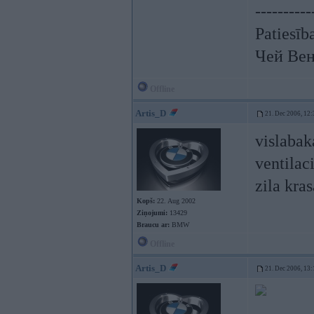
----------
Patiesīb
Чей Вен
Offline
Artis_D
21. Dec 2006, 12:
vislabak
ventilac
zila kra
Kopš:
22. Aug 2002
Ziņojumi:
13429
Braucu ar:
BMW
Offline
Artis_D
21. Dec 2006, 13: