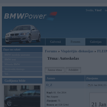
Sveiks,
Viesi!
Ie
Galvenā
Forums
Galerijas
Ziņas un raksti
Forums
»
Vispārējās diskusijas
»
FLEI
BMW modeļu jaunumi
Tēma: Autoskolas
BMW testi
Mēneša BMW
Sērijveida tūnings
Jauna tēma
Atbildēt
Vel...
Autors
Ziņojums
Gadījuma bilde
O_Z
21. Jan 2018, 22:
Kopš:
01. Oct 2014
No:
Aizpute
Ziņojumi:
75
21 Jan
Braucu ar:
E28 524td