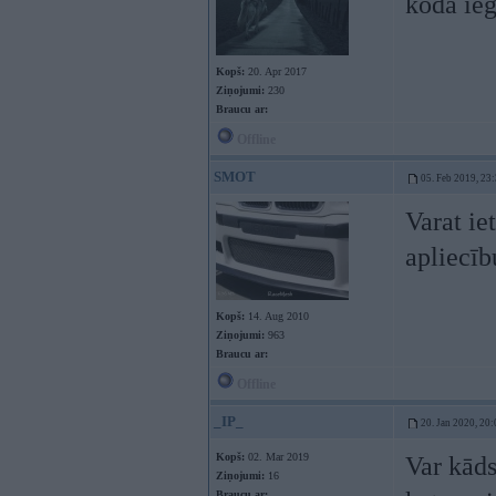
koda ieg
Kopš:
20. Apr 2017
Ziņojumi:
230
Braucu ar:
Offline
SMOT
05. Feb 2019, 23
Varat ie
apliecī
Kopš:
14. Aug 2010
Ziņojumi:
963
Braucu ar:
Offline
_IP_
20. Jan 2020, 20:
Kopš:
02. Mar 2019
Var kāds
Ziņojumi:
16
Braucu ar: