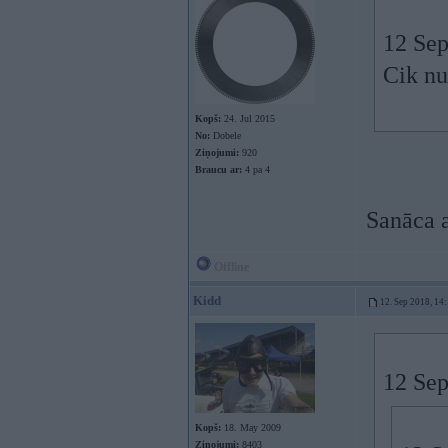
12 Sep
Cik nu
Kopš:
24. Jul 2015
No:
Dobele
Ziņojumi:
920
Braucu ar:
4 pa 4
Sanāca 
Offline
Kidd
12. Sep 2018, 14
12 Sep
Kopš:
18. May 2009
Ziņojumi:
8403