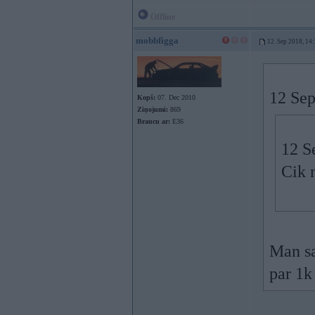
Offline
mobbfigga
12. Sep 2018, 14
12 Sep
Kopš:
07. Dec 2010
Ziņojumi:
869
Braucu ar:
E36
12 S
Cik 
Man sa
par 1k