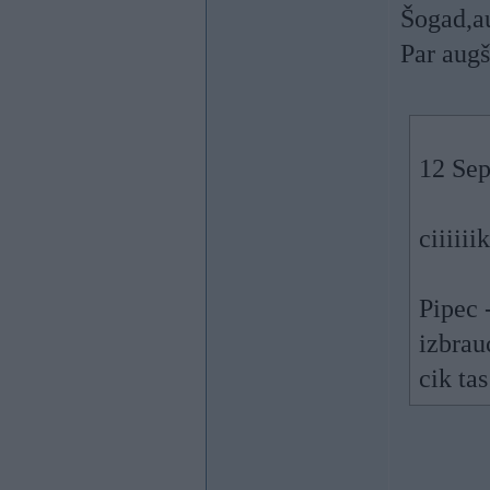
Šogad,a
Par aug
12 Sep
ciiiii
Pipec 
izbrau
cik ta