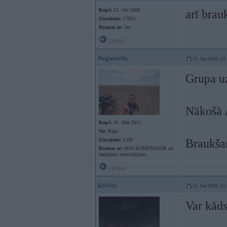
Kopš:
12. Oct 2006
arī brau
Ziņojumi:
17615
Braucu ar:
3er
Offline
Negantelis
12. Apr 2020, 22
Grupa uz
Nākošā A
Kopš:
01. Mar 2011
No:
Rīga
Ziņojumi:
1508
Braukšan
Braucu ar:
M54 KOMPRESOR un
daudziem motocikliem.
Offline
krivits
15. Jun 2020, 15
Var kāds