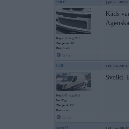
SMOT
07. Oct 2018, 15
Kāds var
Āgenska
Kopš:
14. Aug 2010
Ziņojumi:
963
Braucu ar:
Offline
Skill
09. Nov 2018, 11
Sveiki. 
Kopš:
07. Aug 2011
No:
Rīga
Ziņojumi:
437
Braucu ar:
Offline
racer83
09. Nov 2018, 12