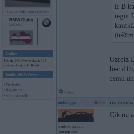
Ir B ka
Latvijas lauku tūninga šedevri
iegūt D
kautkā
tiešām
Online
Uzreiz D
Pašreiz BMWPower skatās 134
viesi un 4 reģistrēti lietotāji.
liec d1/
Ienākt BMWPower
esmu un
• Pieslēgties
• Reģistrēties
Offline
• Aizmirsi paroli?
mobbfigga
12. Sep 2018, 13
Cik nu a
Kopš:
07. Dec 2010
Ziņojumi:
869