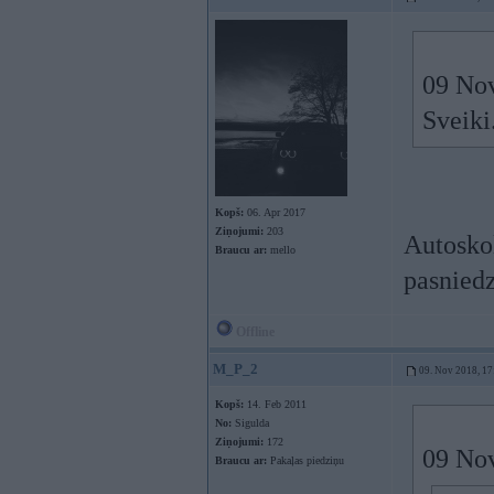
09 No
Sveiki
Kopš:
06. Apr 2017
Ziņojumi:
203
Autoskol
Braucu ar:
mello
pasniedz
Offline
M_P_2
09. Nov 2018, 17
Kopš:
14. Feb 2011
No:
Sigulda
Ziņojumi:
172
09 No
Braucu ar:
Pakaļas piedziņu