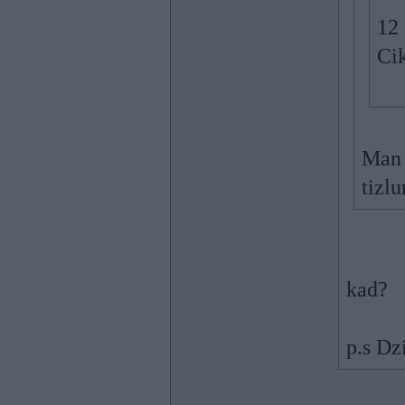
12
Cik
Man 
tizl
kad?
p.s Dz