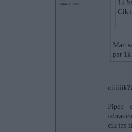
12 S
Braucu ar:
400Zs
Cik 
Man sa
par 1k
ciiiiiik
Pipec - 
izbraucu
cik tas 