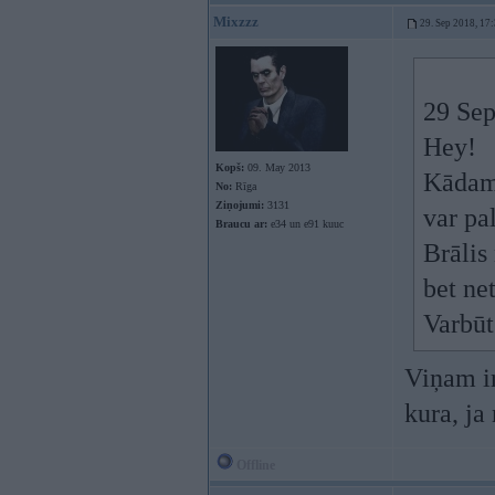
Mixzzz
29. Sep 2018, 17
29 Sep
Hey!
Kopš:
09. May 2013
Kādam 
No:
Rīga
Ziņojumi:
3131
var pa
Braucu ar:
e34 un e91 kuuc
Brālis
bet ne
Varbūt
Viņam ir
kura, ja
Offline