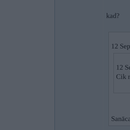
kad?
12 Sep
12 S
Cik 
Sanāca