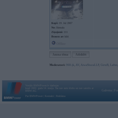
Kopš:
19. Jul 2007
No:
Jūrmala
Ziņojumi:
111
Braucu ar:
kūti
Offline
Jauna tēma
Atbildēt
Moderatori:
968-jk
,
AV
,
AiwaShuraLLP
,
GirtzB
,
Lafter
Vortāls BMWPower.lv darbojas
kopš 2002. gada 14. maija. Tas nav auto klubs un nav saistīts ar
Galvena
|
Fo
BMW AG.
Par BMWPower
|
Kontakti
|
Reklāma