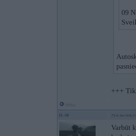
09 N
Sveik
Autosk
pasnie
+++ Tika
Offline
JL-30
14. Nov 2018, 11
Varbūt k