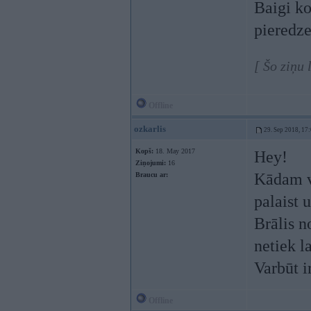
Baigi ko
pieredze
[ Šo ziņu
Offline
ozkarlis
29. Sep 2018, 17
Kopš:
18. May 2017
Hey!
Ziņojumi:
16
Kādam va
Braucu ar:
palaist
Brālis n
netiek l
Varbūt i
Offline