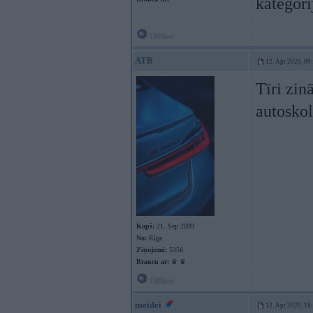
kategori
Offline
ATB
12. Apr 2020, 09
Tīri zin
autoskol
Kopš:
21. Sep 2009
No:
Rīga
Ziņojumi:
5356
Braucu ar:
♛ ♛
Offline
meidei
12. Apr 2020, 18