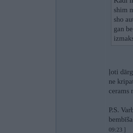
Kadi i
shim m
sho au
gan be
izmaks
ļoti dārg
ne kripa
cerams 
P.S. Var
bembīša 
09:23 ]