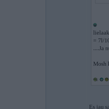
lielaa
= 7l/1
....Ja
Mosh 
Es jau s