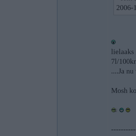
2006-1
lielaaks
7l/100km
....Ja n
Mosh ko
----------