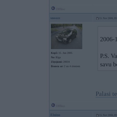
Offline
snooze
15. Nov 2006, 09
2006-1
Kopš:
15. Jun 2005
P.S. V
No:
Rīga
Ziņojumi:
20034
savu b
Braucu ar:
2 un 4 riteniem
Palasi t
Offline
Elnino
15. Nov 2006, 09