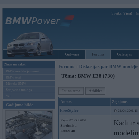
Sveiks,
Viesi!
Ie
Galvenā
Forums
Galerijas
Ziņas un raksti
Forums
»
Diskusijas par BMW modeļi
BMW modeļu jaunumi
Tēma: BMW E38 (730)
BMW testi
Mēneša BMW
Sērijveida tūnings
Jauna tēma
Atbildēt
Vel...
Autors
Ziņojums
Gadījuma bilde
FreeStyler
08. Oct 2006, 15
Kopš:
07. Oct 2006
Kadi ir 
Ziņojumi:
1
modelim
Braucu ar: