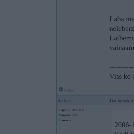
Laba ma
neieberz
Latbemu 
vainaam,
----------
Viss ko 
Offline
Aivison
15. Nov 2006, 09
Kopš:
15. Nov 2006
Ziņojumi:
273
Braucu ar:
2006-1