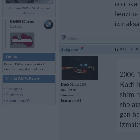
no rokam
Hamann BMW Z4 M Coupe
benzina
Renntaxi
izmaksa
Offline
Huligaans
08. Oct 2006, 16
Online
Pašreiz BMWPower skatās 135
viesi un 1 reģistrēti lietotāji.
2006-1
Ienākt BMWPower
Kadi i
Kopš:
03. Jan 2006
• Pieslēgties
No:
Jūrmala
shim m
• Reģistrēties
Ziņojumi:
5291
• Aizmirsi paroli?
Braucu ar:
e34
sho au
gan be
izmaks