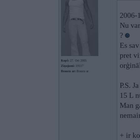
2006-1
Nu var
?
Es sav
pret v
Kopš:
27. Oct 2005
orģinā
Ziņojumi:
19117
Braucu ar:
Braucu ar
P.S. J
15 L nu
Man ga
nemai
+ ir ko