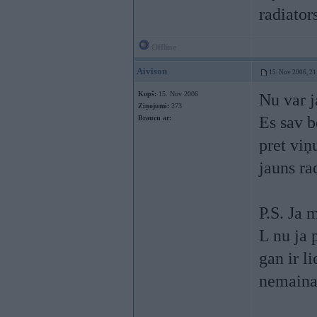
radiators
Offline
Aivison
15. Nov 2006, 21
Kopš:
15. Nov 2006
Nu var j
Ziņojumi:
273
Es sav b
Braucu ar:
pret viņ
jauns ra
P.S. Ja 
L nu ja 
gan ir l
nemain