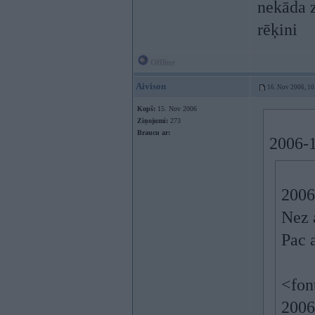
nekāda z
rēķini
Offline
Aivison
16. Nov 2006, 10
Kopš:
15. Nov 2006
Ziņojumi:
273
Braucu ar:
2006-1
2006
Nez 
Pac a
<fon
2006