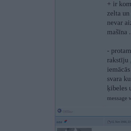
+ ir komf
zelta un
nevar ai
mašīna .
- protam
rakstīju 
iemācās 
svara k
ķibeles 
message w
Offline
ozo
15. Nov 2006, 22