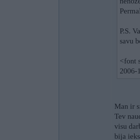
nenožē
Permal
P.S. V
savu b
<font 
2006-1
Man ir s
Tev naud
visu dar
bija iek