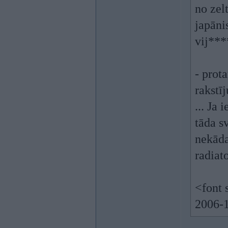
no zel
japāni
vij****
- prot
rakstī
... Ja 
tāda s
nekāda
radiato
<font 
2006-1