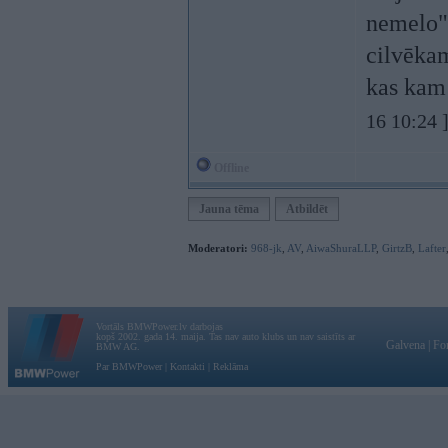
nemelo" 
cilvēkam
kas kam
16 10:24 
Offline
Jauna tēma
Atbildēt
Moderatori:
968-jk
,
AV
,
AiwaShuraLLP
,
GirtzB
,
Lafter
Vortāls BMWPower.lv darbojas
kopš 2002. gada 14. maija. Tas nav auto klubs un nav saistīts ar
Galvena
|
Fo
BMW AG.
Par BMWPower
|
Kontakti
|
Reklāma