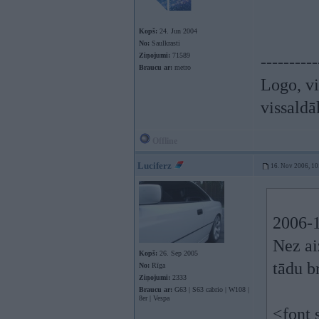
Kopš:
24. Jun 2004
No:
Saulkrasti
Ziņojumi:
71589
----------
Braucu ar:
metro
Logo, vi
vissaldā
Offline
Luciferz
16. Nov 2006, 10
2006-1
Nez ai
Kopš:
26. Sep 2005
tādu b
No:
Rīga
Ziņojumi:
2333
Braucu ar:
G63 | S63 cabrio | W108 |
8er | Vespa
<font 