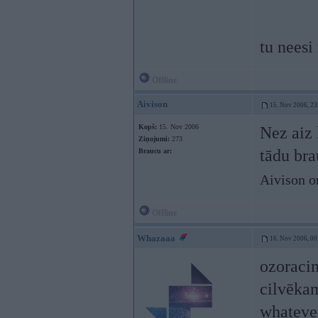
tu nees
Offline
Aivison
15. Nov 2006, 23
Kopš:
15. Nov 2006
Nez aiz 
Ziņojumi:
273
tādu bra
Braucu ar:
Aivison o
Offline
Whazaaa
16. Nov 2006, 00
ozoracin
cilvēkam
whateve