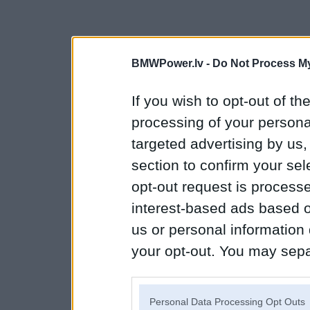
BMWPower.lv -
Do Not Process My
If you wish to opt-out of the
processing of your personal
targeted advertising by us
section to confirm your sel
opt-out request is proces
interest-based ads based o
us or personal information d
your opt-out. You may separ
disclosure of your personal
IAB’s list of downstream pa
Personal Data Processing Opt Outs