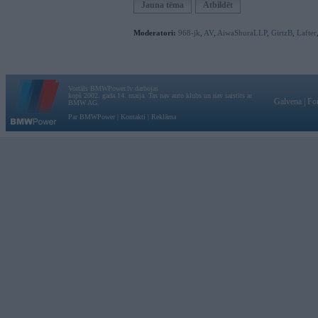
Jauna tēma
Atbildēt
Moderatori:
968-jk
,
AV
,
AiwaShuraLLP
,
GirtzB
,
Lafter
Vortāls BMWPower.lv darbojas
kopš 2002. gada 14. maija. Tas nav auto klubs un nav saistīts ar
Galvena
|
Fo
BMW AG.
Par BMWPower
|
Kontakti
|
Reklāma