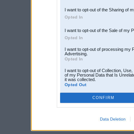
also be disclosed by us to 
I want to opt-out of the Sharing of 
Downstream Participants
th
Opted In
third parties.
I want to opt-out of the Sale of my 
Opted In
I want to opt-out of processing my 
Advertising.
Opted In
I want to opt-out of Collection, Use
of my Personal Data that Is Unrelat
it was collected.
Opted Out
CONFIRM
Data Deletion