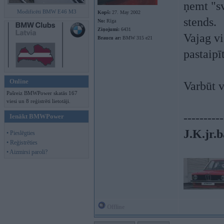
ņemt "sv
Modificēti BMW E46 M3
Kopš:
27. May 2002
stends.
No:
Rīga
Ziņojumi:
6431
Vajag v
Braucu ar:
BMW 315 e21
pastaipī
Online
Varbūt v
Pašreiz BMWPower skatās 167
viesi un 8 reģistrēti lietotāji.
----------
Ienākt BMWPower
J.K.jr.b
• Pieslēgties
• Reģistrēties
• Aizmirsi paroli?
Offline