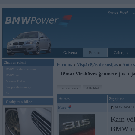
Sveiks,
Viesi!
Ie
Galvenā
Forums
Galerijas
Ziņas un raksti
Forums
»
Vispārējās diskusijas
»
Auto s
BMW modeļu jaunumi
Tēma: Virsbūves ģeometrijas atj
BMW testi
Mēneša BMW
Sērijveida tūnings
Jauna tēma
Atbildēt
Vel...
Autors
Ziņojums
Gadījuma bilde
Puce
26. Sep 2006, 15
Kam vēl
BMW un V