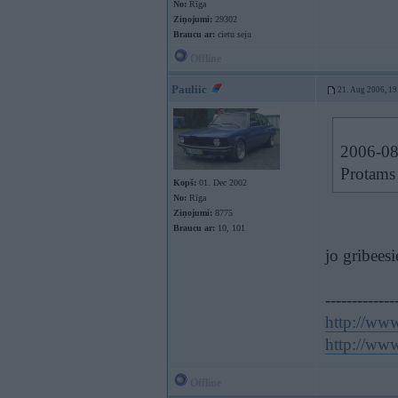
No:
Rīga
Ziņojumi:
29302
Braucu ar:
cietu seju
Offline
Pauliic
21. Aug 2006, 19
2006-08-
Protams 
Kopš:
01. Dec 2002
No:
Rīga
Ziņojumi:
8775
Braucu ar:
10, 101
jo gribees
-------------
http://www
http://www
Offline