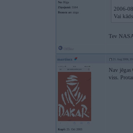
No:
Rīga
Ziņojumi:
5564
2006-08-
Braucu ar:
zirgu
Vai kāds
Tev NASA fi
Offline
martinez
21. Aug 2006, 19
Nav jēgas
viss. Prota
Kopš:
25. Oct 2003