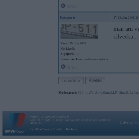
Offline
Kasparis
23. Aug 2006, 20
man arii vi
cilveeku..
Kopš:
20. Jun 2005
No:
Liepāja
Ziņojumi:
1576
Braucu ar:
Franču autobūves šedevru
Offline
Jauna tēma
Atbildēt
Moderatori:
968-jk
,
AV
,
AiwaShuraLLP
,
GirtzB
,
Lafter
Vortāls BMWPower.lv darbojas
kopš 2002. gada 14. maija. Tas nav auto klubs un nav saistīts ar
Galvena
|
Fo
BMW AG.
Par BMWPower
|
Kontakti
|
Reklāma