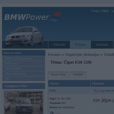
Sveiks,
Viesi!
Ie
Galvenā
Forums
Galerijas
Ziņas un raksti
Forums
»
Vispārējās diskusijas
»
Tehni
BMW modeļu jaunumi
Tēma: Čipot E30 320i
BMW testi
Mēneša BMW
Sērijveida tūnings
Jauna tēma
Atbildēt
Vel...
Autors
Ziņojums
Gadījuma bilde
Orlis
21. Aug 2006, 18
Kopš:
28. Dec 2005
nav jēgas 
Ziņojumi:
695
Braucu ar:
bezpiedziņu