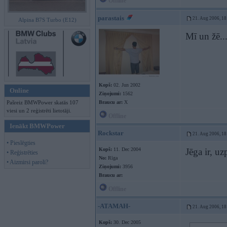
Offline
parastais
21. Aug 2006, 18
Alpina B7S Turbo (E12)
Mī un žē..
Kopš:
02. Jun 2002
Online
Ziņojumi:
1562
Pašreiz BMWPower skatās 107
Braucu ar:
X
viesi un 2 reģistrēti lietotāji.
Offline
Ienākt BMWPower
Rockstar
21. Aug 2006, 18
• Pieslēgties
Kopš:
11. Dec 2004
Jēga ir, u
• Reģistrēties
No:
Rīga
• Aizmirsi paroli?
Ziņojumi:
3956
Braucu ar:
Offline
-ATAMAH-
21. Aug 2006, 18
Kopš:
30. Dec 2005