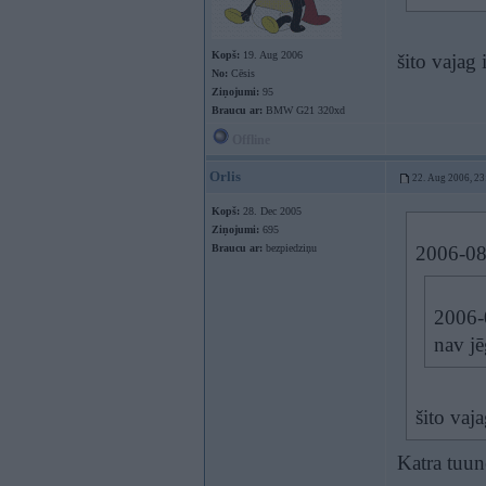
Kopš:
19. Aug 2006
šito vajag 
No:
Cēsis
Ziņojumi:
95
Braucu ar:
BMW G21 320xd
Offline
Orlis
22. Aug 2006, 23
Kopš:
28. Dec 2005
Ziņojumi:
695
Braucu ar:
bezpiedziņu
2006-08-
2006-0
nav jē
šito vaja
Katra tuun