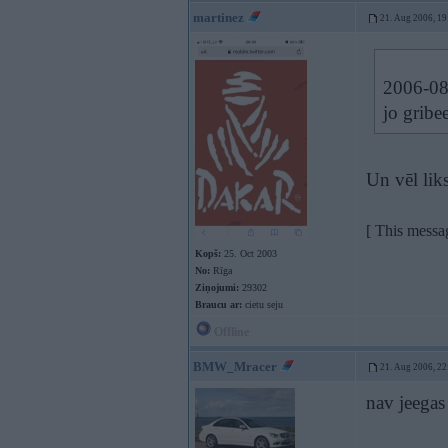
martinez
21. Aug 2006, 19
2006-08-
jo gribe
Un vēl liks
[ This messa
Kopš:
25. Oct 2003
No:
Rīga
Ziņojumi:
29302
Braucu ar:
cietu seju
Offline
BMW_Mracer
21. Aug 2006, 22
nav jeegas