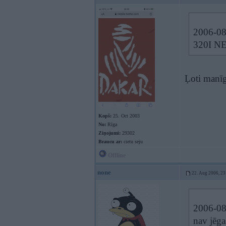
2006-08-
320I N
Ļoti manī
Kopš:
25. Oct 2003
No:
Rīga
Ziņojumi:
29302
Braucu ar:
cietu seju
Offline
none
22. Aug 2006, 23
2006-08-
nav jēga