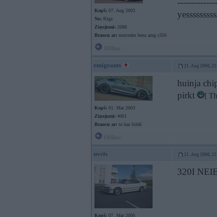
-------------
Kopš:
07. Aug 2003
yesssssssss
No:
Rīga
Ziņojumi:
2088
Braucu ar:
mercedes benz amg c350
Offline
emigrants
21. Aug 2006, 22
huinja chi
pirkt
[ T
Kopš:
01. Mar 2003
Ziņojumi:
4061
Braucu ar:
to kas bildē
Offline
uvels
21. Aug 2006, 22
320I NE
Kopš:
07. Mar 2006