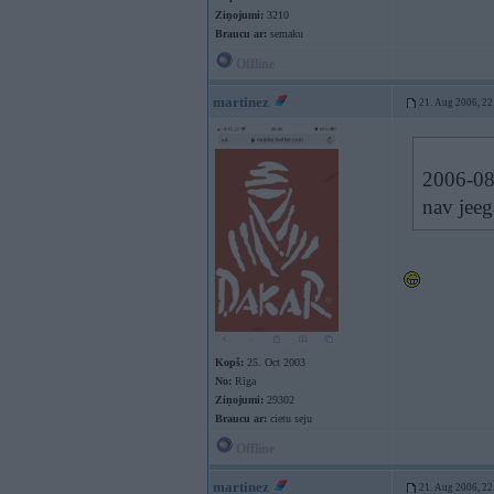
Ziņojumi:
3210
Braucu ar:
semaku
Offline
martinez
21. Aug 2006, 22
2006-08
nav jeeg
Kopš:
25. Oct 2003
No:
Rīga
Ziņojumi:
29302
Braucu ar:
cietu seju
Offline
martinez
21. Aug 2006, 22