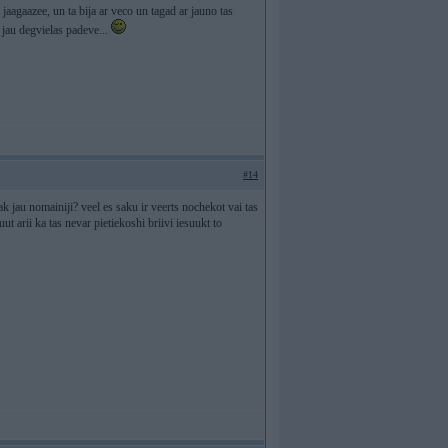
 jaagaazee, un ta bija ar veco un tagad ar jauno tas
e jau degvielas padeve...
#14
ak jau nomainiji? veel es saku ir veerts nochekot vai tas
t arii ka tas nevar pietiekoshi briivi iesuukt to