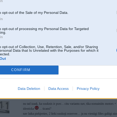
In
utobūves šedevru
o opt-out of the Sale of my Personal Data.
In
18. May 2006, 08:21
to opt-out of processing my Personal Data for Targeted
ieskatoties katalōgā man uzrāda, ka šis pac sūknis tiek izmantots jau no B
ing.
beigām. Ieskaitot e23 745. No visa modeļu klāsta sarakstā neredzu e21 (droši 
In
tikai 528. Sarakstā redzu arī m40b18, S14B23.
Šī infa gan parādās pie aftermarket ražotāja specenes, kur var redzēt, ka vēl
o opt-out of Collection, Use, Retention, Sale, and/or Sharing
ersonal Data that Is Unrelated with the Purposes for which it
-----------------
2
lected.
J.K.jr.bad.
Out
5 e21
CONFIRM
Data Deletion
Data Access
Privacy Policy
19. May 2006, 00:39
nu tad izaak, ka suuknis ir psec... citu variantu nav, tika nomainiits motors
identiska
... ticami?
nav laika piekjerties, 2 lieki suuknji rezervee.... ja nu vieniigi filtrs galiigi a