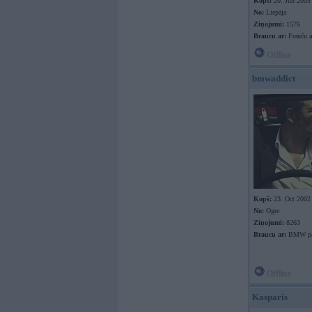
Kopš:
20. Jun 2005
No:
Liepāja
Ziņojumi:
1576
Braucu ar:
Franču a
Offline
bmwaddict
Kopš:
23. Oct 2002
No:
Ogre
Ziņojumi:
8263
Braucu ar:
BMW pa 
Offline
Kasparis