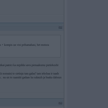
#12
ors + kompis un visi pribamabasi, bet motora
 tikai pateici ka nepilda savu pienaakumu pietiekoshi
h nomaini to sietinju tam galaa? tam iekshaa ir taads
as.. nu un to raamiiti gadaas ka salauzh ja baaka dabuun
#13