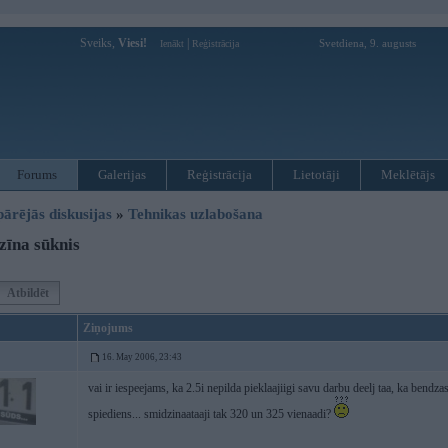
Sveiks,
Viesi!
|
Svetdiena, 9. augusts
Ienākt
Reģistrācija
Forums
Galerijas
Reģistrācija
Lietotāji
Meklētājs
pārējās diskusijas
»
Tehnikas uzlabošana
īna sūknis
Atbildēt
Ziņojums
16. May 2006, 23:43
vai ir iespeejams, ka 2.5i nepilda pieklaajiigi savu darbu deelj taa, ka bendzas
spiediens... smidzinaataaji tak 320 un 325 vienaadi?