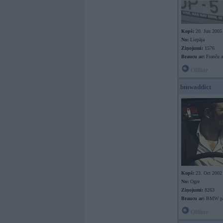
Kopš:
20. Jun 2005
No:
Liepāja
Ziņojumi:
1576
Braucu ar:
Franču a
Offline
bmwaddict
Kopš:
23. Oct 2002
No:
Ogre
Ziņojumi:
8263
Braucu ar:
BMW pa 
Offline