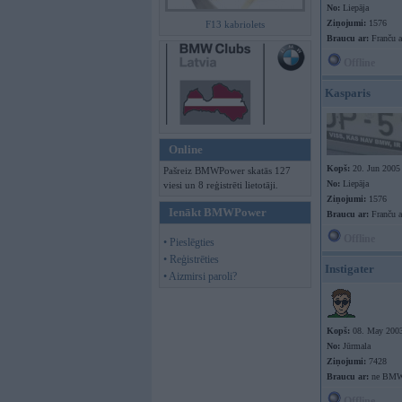
No:
Liepāja
Ziņojumi:
1576
F13 kabriolets
Braucu ar:
Franču a
Offline
Kasparis
Online
Kopš:
20. Jun 2005
Pašreiz BMWPower skatās 127
No:
Liepāja
viesi un 8 reģistrēti lietotāji.
Ziņojumi:
1576
Ienākt BMWPower
Braucu ar:
Franču a
Offline
• Pieslēgties
• Reģistrēties
Instigater
• Aizmirsi paroli?
Kopš:
08. May 200
No:
Jūrmala
Ziņojumi:
7428
Braucu ar:
ne BM
Offline