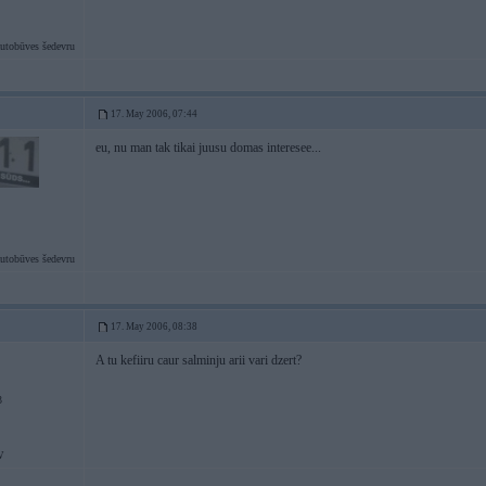
utobūves šedevru
17. May 2006, 07:44
eu, nu man tak tikai juusu domas interesee...
utobūves šedevru
17. May 2006, 08:38
A tu kefiiru caur salminju arii vari dzert?
3
W