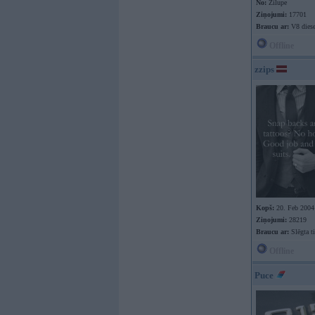
No:
Zilupe
Ziņojumi:
17701
Braucu ar:
V8 diese
Offline
zzips
Kopš:
20. Feb 2004
Ziņojumi:
28219
Braucu ar:
Slēgta ti
Offline
Puce