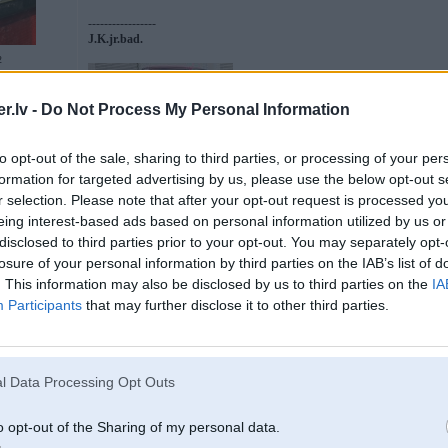
-----------------
J.K.jr.bad.
2
.lv -
Do Not Process My Personal Information
5 e21
to opt-out of the sale, sharing to third parties, or processing of your per
formation for targeted advertising by us, please use the below opt-out s
17. May 2006, 09:15
r selection. Please note that after your opt-out request is processed y
eing interest-based ads based on personal information utilized by us or
2.0 motoram ir 2.5atm degvielas spiediena regulators(belnais bumbulis virs 
2
disclosed to third parties prior to your opt-out. You may separately opt-
pienaakoshaam trubaam), 2.5l motoram ir 3.0atm spiediena regulators, tas, star
nost)
losure of your personal information by third parties on the IAB’s list of
. This information may also be disclosed by us to third parties on the
IA
Participants
that may further disclose it to other third parties.
17. May 2006, 21:26
nu bet tjip autodataa rakstiits, ka 2,5i ir 3bar un 2.0i ir 2,5bar spiediens, ko 
l Data Processing Opt Outs
jaapiemugjii mosh barometrs un japameera, pamainot suuknjus? aa, un veel, n
varaak sanjem zupu, parasti visi ar sprauslaam aizraujas...
o opt-out of the Sharing of my personal data.