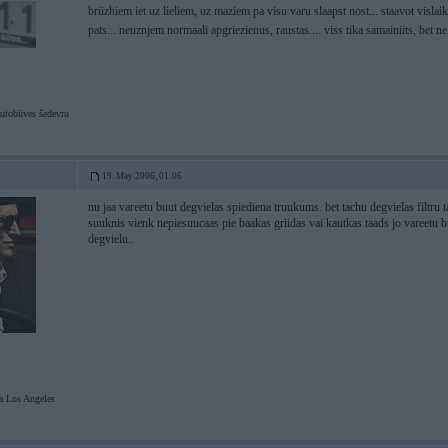
briizhiem iet uz lieliem, uz maziem pa visu varu slaapst nost... staavot vislaik
pats... neuznjem normaali apgriezienus, raustas.... viss tika samainiits, bet n
utobūves šedevru
19. May 2006, 01:06
nu jaa vareetu buut degvielas spiediena truukums. bet tachu degvielas filtru t
suuknis vienk nepiesuucaas pie baakas griidas vai kautkas taads jo vareetu buu
degvielu..
Los Angeles