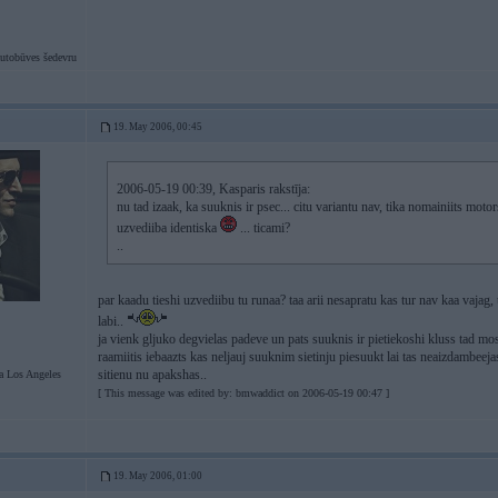
utobūves šedevru
19. May 2006, 00:45
2006-05-19 00:39, Kasparis rakstīja:
nu tad izaak, ka suuknis ir psec... citu variantu nav, tika nomainiits mot
uzvediiba identiska
... ticami?
..
par kaadu tieshi uzvediibu tu runaa? taa arii nesapratu kas tur nav kaa vajag,
labi..
ja vienk gljuko degvielas padeve un pats suuknis ir pietiekoshi kluss tad mos
raamiitis iebaazts kas neljauj suuknim sietinju piesuukt lai tas neaizdambeej
sitienu nu apakshas..
Los Angeles
[ This message was edited by: bmwaddict on 2006-05-19 00:47 ]
19. May 2006, 01:00