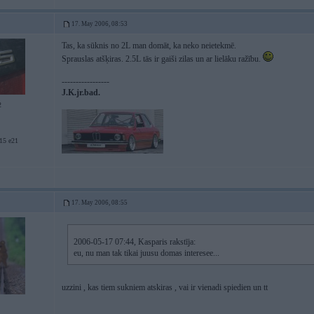
17. May 2006, 08:53
Tas, ka sūknis no 2L man domāt, ka neko neietekmē.
Sprauslas atšķiras. 2.5L tās ir gaiši zilas un ar lielāku ražību.
-----------------
J.K.jr.bad.
2
5 e21
17. May 2006, 08:55
2006-05-17 07:44, Kasparis rakstīja:
eu, nu man tak tikai juusu domas interesee...
uzzini , kas tiem sukniem atskiras , vai ir vienadi spiedien un tt