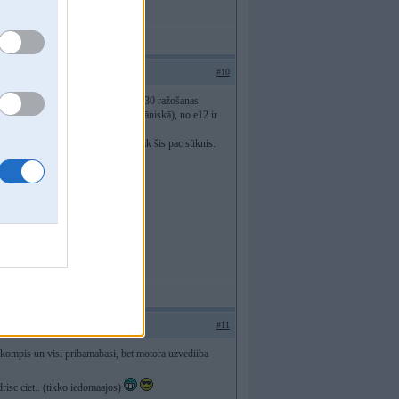
#10
MW 2500 laikiem, līdz pat m20 un m30 ražošanas
vien dēļ tā, ka šprice tur bija mehāniskā), no e12 ir
 ļoti daudziem auto (automarkām) nāk šis pac sūknis.
#11
 + kompis un visi pribamabasi, bet motora uzvediiba
izdrisc ciet.. (tikko iedomaajos)