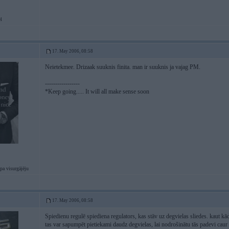
l
17. May 2006, 08:58
Neietekmee. Drizaak suuknis finita. man ir suuknis ja vajag PM.
-----------------
*Keep going..... It will all make sense soon
pa visurgājēju
17. May 2006, 08:58
Spiedienu regulē spiediena regulators, kas stāv uz degvielas sliedes. kaut kādi
tas var sapumpēt pietiekami daudz degvielas, lai nodrošinātu tās padevi caur