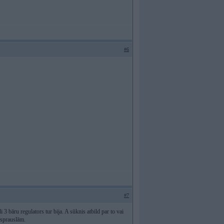
#6
#7
 3 bāru regulators tur bija. A sūknis atbild par to vai
 sprauslām.