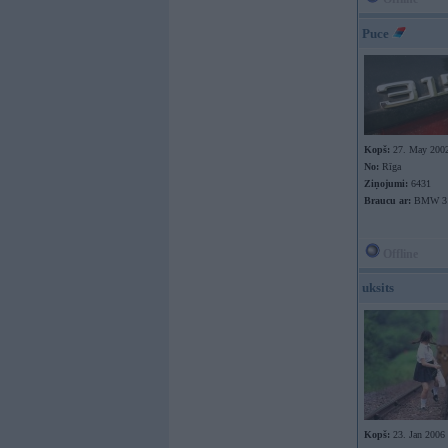
Puce
Kopš:
27. May 200
No:
Rīga
Ziņojumi:
6431
Braucu ar:
BMW 31
Offline
uksits
Kopš:
23. Jan 2006