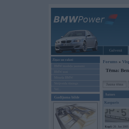
Galvenā
Ziņas un raksti
Forums
»
Vis
BMW modeļu jaunumi
Tēma: Benz
BMW testi
Mēneša BMW
Sērijveida tūnings
Jauna tēma
Vel...
Autors
Gadījuma bilde
Kasparis
Kopš:
20. Jun 2005