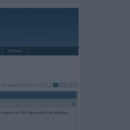
Reklāma
23 ziņojumi • Lapa 1 no 2 •
|«
«
1
2
»
»|
#1
 suuknis ir no 320i? tjipa tur pa 0,5 bar atshkjiras