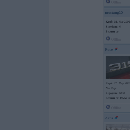
Offline
mustang15
Kopš:
02. Mar 2006
Ziņojumi:
6
Braucu ar:
Offline
Puce
Kopš:
27. May 200
No:
Rīga
Ziņojumi:
6431
Braucu ar:
BMW 31
Offline
Artis