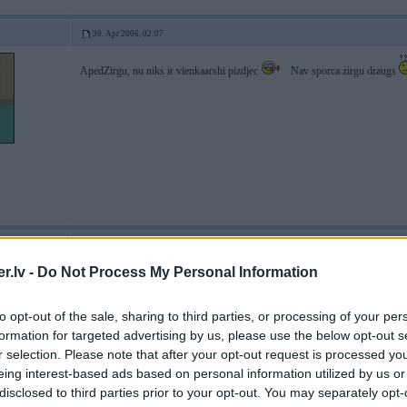
30. Apr 2006, 02:07
ApedZirgu, nu niks ir vienkaarshi pizdjec
Nav sporca zirgu draugs
30. Apr 2006, 08:07
.lv -
Do Not Process My Personal Information
Visiem e30 325 t.i. M20B25 akumulators ir bagažniekā, ja nav tad pārlikts m
Vizuāli atšķirt sarežģīti pietiekoši, tā uz sitienu tikai pēc lielāka ieplūdes k
novietojums ir atakrīgs no auto izlaiduma gada nevis motora tilpuma.
to opt-out of the sale, sharing to third parties, or processing of your per
formation for targeted advertising by us, please use the below opt-out s
r selection. Please note that after your opt-out request is processed y
2
Pelēkais Zvirbulis
eing interest-based ads based on personal information utilized by us or
Braukt ir priex
[ This message was edited by: GirtzB on 2006-04-30 08:09 ]
disclosed to third parties prior to your opt-out. You may separately opt-
LSD)