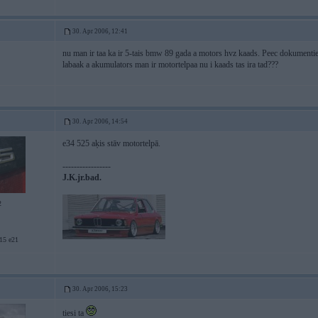
30. Apr 2006, 12:41
nu man ir taa ka ir 5-tais bmw 89 gada a motors hvz kaads. Peec dokumentiem 
labaak a akumulators man ir motortelpaa nu i kaads tas ira tad???
30. Apr 2006, 14:54
e34 525 aķis stāv motortelpā.
-----------------
J.K.jr.bad.
2
5 e21
30. Apr 2006, 15:23
tiesi ta