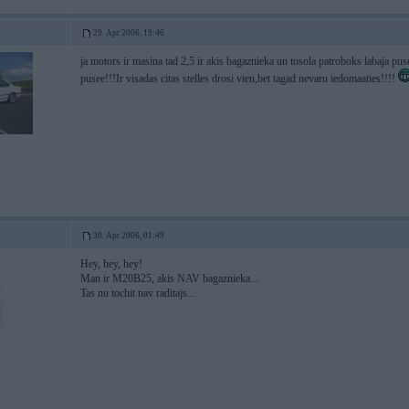
29. Apr 2006, 19:46
ja motors ir masina tad 2,5 ir akis bagaznieka un tosola patroboks labaja pus
pusee!!!Ir visadas citas stelles drosi vien,bet tagad nevaru iedomaaties!!!!
30. Apr 2006, 01:49
Hey, hey, hey!
Man ir M20B25, akis NAV bagaznieka...
Tas nu tochit nav raditajs...