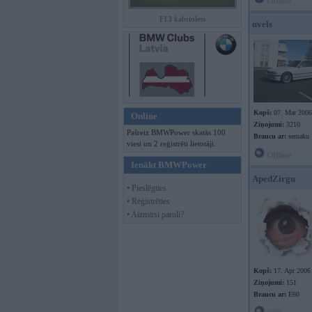
Offline
F13 kabriolets
uvels
Kopš:
07. Mar 2006
Online
Ziņojumi:
3210
Pašreiz BMWPower skatās 100
Braucu ar:
semaku
viesi un 2 reģistrēti lietotāji.
Offline
Ienākt BMWPower
ApedZirgu
• Pieslēgties
• Reģistrēties
• Aizmirsi paroli?
Kopš:
17. Apr 2006
Ziņojumi:
151
Braucu ar:
E60