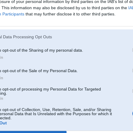
-----------------
losure of your personal information by third parties on the IAB’s list of
Braukt ir priex.
. This information may also be disclosed by us to third parties on the
IA
Tikai R6, S54B32 + 2JZ-GE
Participants
that may further disclose it to other third parties.
30. Apr 2006, 10:28
l Data Processing Opt Outs
Kā jau te minēja, tad atšķirt var pēc ieplūdes kolektora lieluma, kā arī pēc go
tilpums. (vismaz m20b25 tā ir) Tad vēl pēc spruslu krāsas. m20b25 tās ir gaiši 
o opt-out of the Sharing of my personal data.
-----------------
In
J.K.jr.bad.
2
o opt-out of the Sale of my Personal Data.
In
5 e21
to opt-out of processing my Personal Data for Targeted
ing.
In
30. Apr 2006, 10:41
o opt-out of Collection, Use, Retention, Sale, and/or Sharing
ersonal Data that Is Unrelated with the Purposes for which it
lected.
Out
2006-04-29 19:46, uvels rakstīja:
ja motors ir masina tad 2,5 ir akis bagaznieka un tosola patroboks labaja