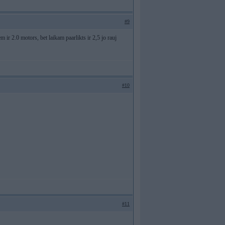
#9
ir 2.0 motors, bet laikam paarlikts ir 2,5 jo rauj
#10
#11