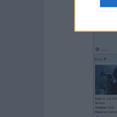
Kopš:
01. Jul 2002
No:
Rīga
Ziņojumi:
50162
Braucu ar:
HH-325
Offline
Bron
Kopš:
30. Aug 2002
No:
Rīga
Ziņojumi:
15204
Braucu ar:
Traktort