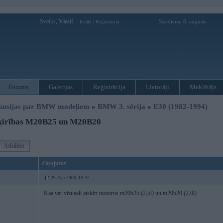
Sveiks,
Viesi!
|
Sestdiena, 8. augusts
Ienākt
Reģistrācija
Forums
Galerijas
Reģistrācija
Lietotāji
Meklētājs
kusijas par BMW modeļiem
»
BMW 3. sērija
»
E30 (1982-1994)
ķirības M20B25 un M20B20
Atbildēt
Ziņojums
29. Apr 2006, 19:42
Kaa var vizuaali atskirt motorus m20b25 (2,5l) un m20b20 (2,0l)