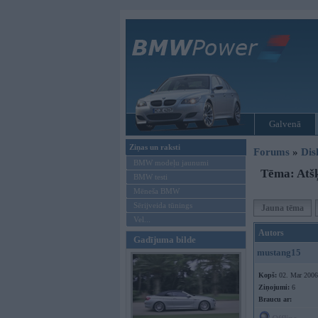
Galvenā
Ziņas un raksti
Forums
»
Dis
BMW modeļu jaunumi
Tēma: Atš
BMW testi
Mēneša BMW
Sērijveida tūnings
Jauna tēma
Vel...
Autors
Gadījuma bilde
mustang15
Kopš:
02. Mar 2006
Ziņojumi:
6
Braucu ar: