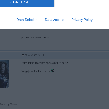
kreisaja pusee!!!Ir visadas citas stelles drosi vien,bet tagad nevaru iedom
CONFIRM
A kaa tu atshkjirsi maneejam, ja akjis vispaar ir zem seedeklja un tosola bac
Data Deletion
Data Access
Privacy Policy
BUTE
-----------------
раз пошла такая пьянка ...
30. Apr 2006, 10:46
Bute, taksh taveejam nacistam ir M50B20!!!
Sergejs tevi laikam moka
ehniku by Nissan