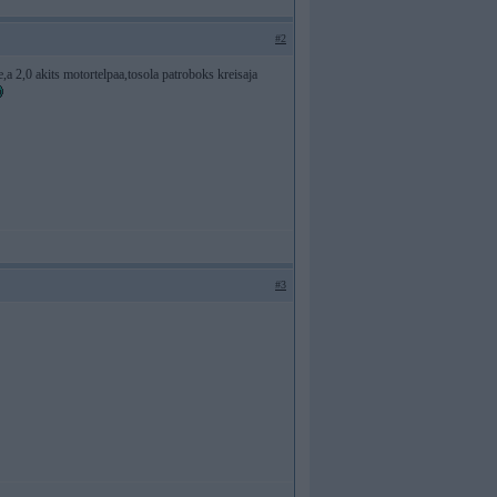
#2
e,a 2,0 akits motortelpaa,tosola patroboks kreisaja
#3