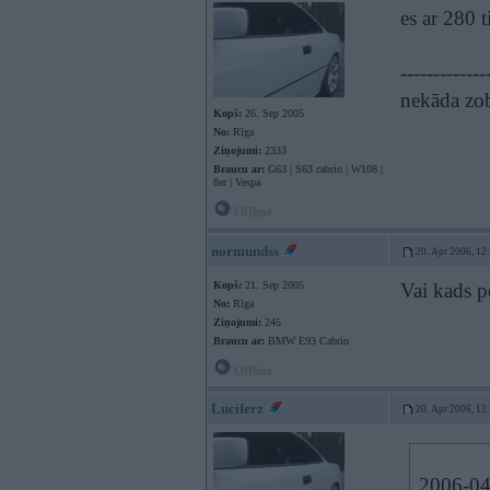
es ar 280 t
-------------
nekāda zob
Kopš:
26. Sep 2005
No:
Rīga
Ziņojumi:
2333
Braucu ar:
G63 | S63 cabrio | W108 |
8er | Vespa
Offline
normundss
20. Apr 2006, 12
Kopš:
21. Sep 2005
Vai kads pe
No:
Rīga
Ziņojumi:
245
Braucu ar:
BMW E93 Cabrio
Offline
Luciferz
20. Apr 2006, 12
2006-04