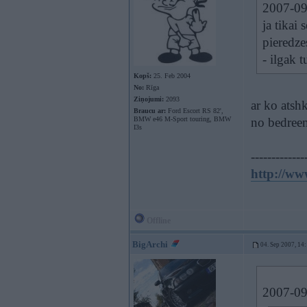
2007-09-
ja tikai 
pieredze
- ilgak t
Kopš:
25. Feb 2004
No:
Rīga
Ziņojumi:
2093
ar ko atsh
Braucu ar:
Ford Escort RS 82',
BMW e46 M-Sport touring, BMW
no bedreem
I3s
-------------
http://ww
Offline
BigArchi
04. Sep 2007, 14
2007-09-