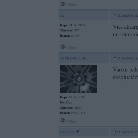
Offline
ak
18. Apr 2006, 10
Kopš:
24. Jul 2003
Viss atkar
Ziņojumi:
277
un remontē
Braucu ar:
LR
Offline
SEMIGALL
18. Apr 2006, 13
Varētu teik
ekspluatāc
Kopš:
10. Apr 2005
No:
Rīga
Ziņojumi:
4693
Braucu ar:
3.2DID
Offline
Luciferz
18. Apr 2006, 15