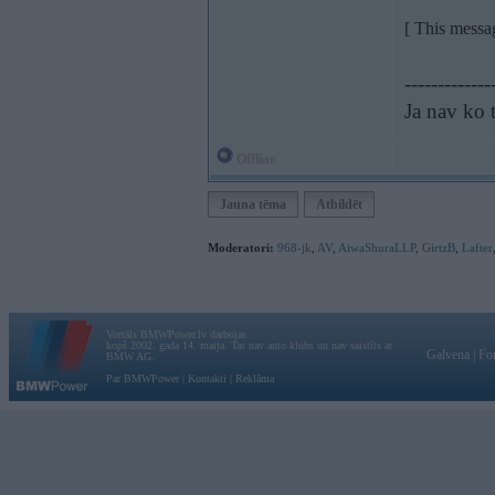
[ This messa
-------------
Ja nav ko t
Offline
Jauna tēma
Atbildēt
Moderatori:
968-jk
,
AV
,
AiwaShuraLLP
,
GirtzB
,
Lafter
Vortāls BMWPower.lv darbojas
kopš 2002. gada 14. maija. Tas nav auto klubs un nav saistīts ar
Galvena
|
Fo
BMW AG.
Par BMWPower
|
Kontakti
|
Reklāma