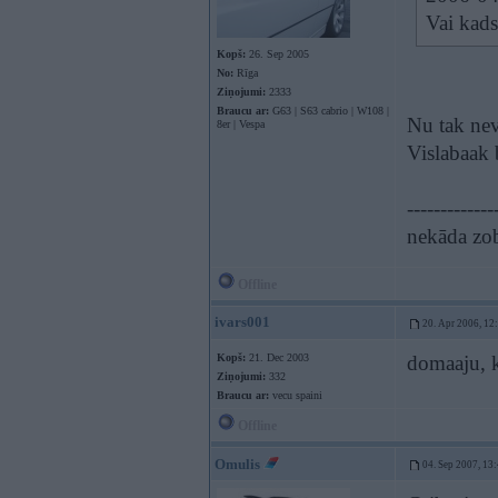
Vai kads
Kopš:
26. Sep 2005
No:
Rīga
Ziņojumi:
2333
Braucu ar:
G63 | S63 cabrio | W108 |
Nu tak neva
8er | Vespa
Vislabaak 
-------------
nekāda zob
Offline
ivars001
20. Apr 2006, 12
Kopš:
21. Dec 2003
domaaju, k
Ziņojumi:
332
Braucu ar:
vecu spaini
Offline
Omulis
04. Sep 2007, 13