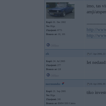
imo, tas vi
amji/atsper
Kopš:
01. Dec 2002
-------------
No:
Rīga
http://www
Ziņojumi:
8775
Braucu ar:
10, 101
http://www
Offline
ak
17. Apr 2006, 22
Kopš:
24. Jul 2003
Iet nedau
Ziņojumi:
277
Braucu ar:
LR
Offline
normundss
18. Apr 2006, 00
Kopš:
21. Sep 2005
tiko invest
No:
Rīga
Ziņojumi:
245
Braucu ar:
BMW E93 Cabrio