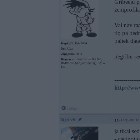
Gribeeju p
zemprofila 
Vai nav ta
tip pa bed
paliek dau
Kopš:
25. Feb 2004
No:
Rīga
Ziņojumi:
2093
negribu se
Braucu ar:
Ford Escort RS 82',
BMW e46 M-Sport touring, BMW
I3s
-------------
http://ww
Offline
BigArchi
04. Sep 2007, 13
ja tikai se
- cietinot 