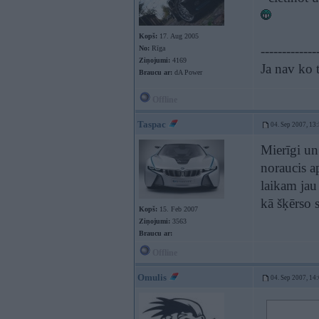
Kopš:
17. Aug 2005
-------------
No:
Rīga
Ziņojumi:
4169
Ja nav ko t
Braucu ar:
dA Power
Offline
Taspac
04. Sep 2007, 13
Mierīgi un
noraucis a
laikam jau 
kā šķērso 
Kopš:
15. Feb 2007
Ziņojumi:
3563
Braucu ar:
Offline
Omulis
04. Sep 2007, 14