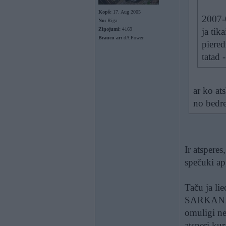
Kopš:
17. Aug 2005
2007-0
No:
Rīga
Ziņojumi:
4169
ja tik
Braucu ar:
dA Power
piered
tatad 
ar ko at
no bedre
Ir atsperes
spečuki apg
Taču ja lie
SARKANAs 
omuligi nej
atsperi,kur