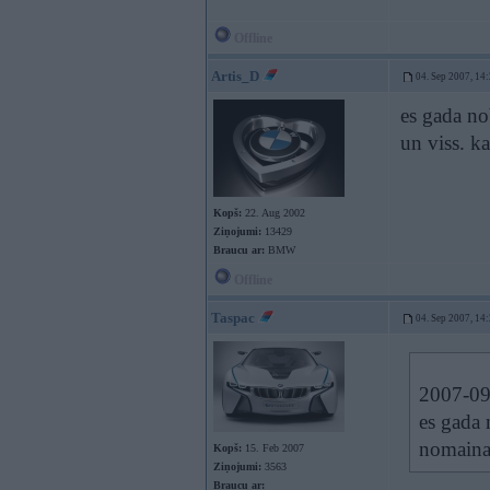
Offline
Artis_D
04. Sep 2007, 14
es gada no
un viss. k
Kopš:
22. Aug 2002
Ziņojumi:
13429
Braucu ar:
BMW
Offline
Taspac
04. Sep 2007, 14
2007-09-
es gada 
nomaina 
Kopš:
15. Feb 2007
Ziņojumi:
3563
Braucu ar: