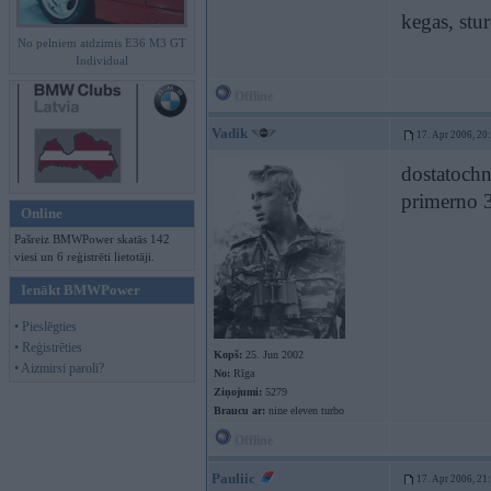
kegas, stur
No pelniem atdzimis E36 M3 GT
Individual
Offline
Vadik
17. Apr 2006, 20
dostatoch
primerno 
Online
Pašreiz BMWPower skatās 142
viesi un 6 reģistrēti lietotāji.
Ienākt BMWPower
• Pieslēgties
• Reģistrēties
Kopš:
25. Jun 2002
• Aizmirsi paroli?
No:
Rīga
Ziņojumi:
5279
Braucu ar:
nine eleven turbo
Offline
Pauliic
17. Apr 2006, 21