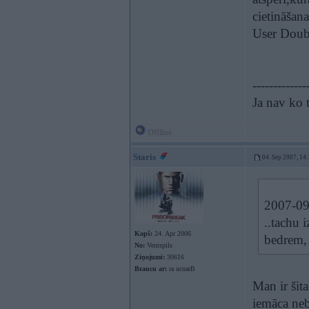
cietināšana
User Doubl
-------------
Ja nav ko t
Offline
Staris
04. Sep 2007, 14
2007-09-
..tachu 
Kopš:
24. Apr 2006
bedrem, 
No:
Ventspils
Ziņojumi:
30616
Braucu ar:
ra ucuarB
Man ir šita
iemāca ne