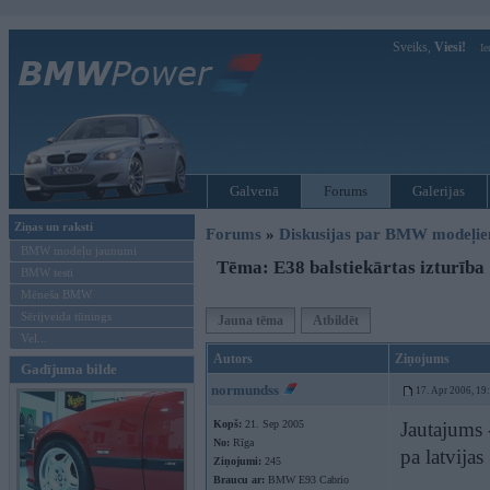
Sveiks,
Viesi!
Ie
Galvenā
Forums
Galerijas
Ziņas un raksti
Forums
»
Diskusijas par BMW modeļi
BMW modeļu jaunumi
Tēma: E38 balstiekārtas izturība
BMW testi
Mēneša BMW
Sērijveida tūnings
Jauna tēma
Atbildēt
Vel...
Autors
Ziņojums
Gadījuma bilde
normundss
17. Apr 2006, 19
Kopš:
21. Sep 2005
Jautajums 
No:
Rīga
pa latvijas
Ziņojumi:
245
Braucu ar:
BMW E93 Cabrio