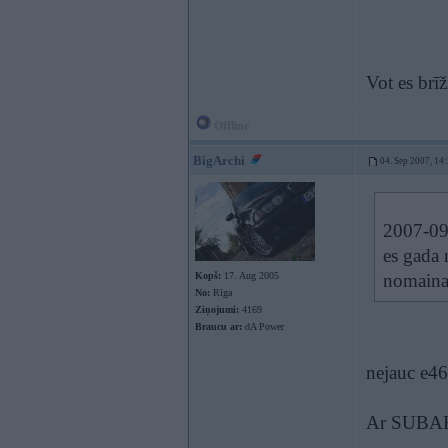
Vot es brīž
Offline
BigArchi
04. Sep 2007, 14
2007-09-
es gada 
Kopš:
17. Aug 2005
nomaina 
No:
Rīga
Ziņojumi:
4169
Braucu ar:
dA Power
nejauc e46 
Ar SUBAR