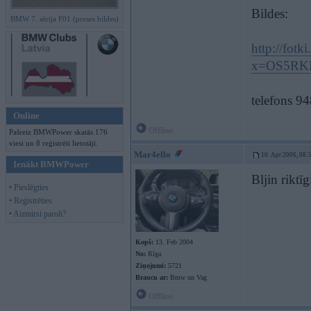
Bildes:
BMW 7. sērija F01 (preses bildes)
http://fotki
x=OS5RKF
telefons 9
Online
Offline
Pašreiz BMWPower skatās 176
viesi un 8 reģistrēti lietotāji.
Mar4ello
10. Apr 2006, 08:
Ienākt BMWPower
Bljin riktīg
• Pieslēgties
• Reģistrēties
• Aizmirsi paroli?
Kopš:
13. Feb 2004
No:
Rīga
Ziņojumi:
5721
Braucu ar:
Bmw un Vag
Offline