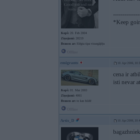
--------------
*Keep going
Kopš:
20. Feb 2004
Ziņojumi:
28219
Braucu ar:
Slēgta tipa visurgājēju
Offline
emigrants
10. Apr 2006, 10:
cena ir atb
isti nevar a
Kopš:
01. Mar 2003
Ziņojumi:
4061
Braucu ar:
to kas bildē
Offline
Artis_D
10. Apr 2006, 10:
bagazhniek