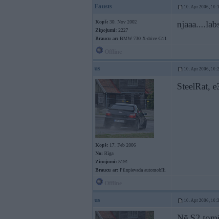
Fausts
10. Apr 2006, 10:
Kopš:
30. Nov 2002
njaaa....lab
Ziņojumi:
2227
Braucu ar:
BMW 730 X-drive G11
Offline
us
10. Apr 2006, 10:
SteelRat, 
Kopš:
17. Feb 2006
No:
Rīga
Ziņojumi:
5191
Braucu ar:
Pilnpievada automobīli
Offline
us
10. Apr 2006, 10:
Nē S2 tomē