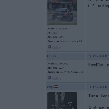
tieši meklē
Kopš:
17. Feb 2006
No:
Rīga
Ziņojumi:
5191
Braucu ar:
Pilnpievada automobīli
Offline
Fausts
10. Apr 2006, 10:
Kopš:
30. Nov 2002
SteelRat...
Ziņojumi:
2227
Braucu ar:
BMW 730 X-drive G11
Offline
zzips
10. Apr 2006, 10:
Turbo kart
Audi nav ne