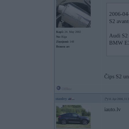
2006-04-
S2 avant
Kopš:
24. May 2002
Audi S2 
No:
Rīga
BMW E36
Ziņojumi:
148
Braucu ar:
Čips S2 un 
Offline
stanley
10. Apr 2006, 11:
iauto.lv