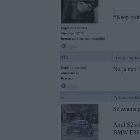
--------------
*Keep going
Kopš:
20. Feb 2004
Ziņojumi:
28219
Braucu ar:
Slēgta tipa visurgājēju
Offline
RT2
10. Apr 2006, 10:
Kopš:
13. Oct 2005
Nu ja tam S
Ziņojumi:
44
Braucu ar:
Offline
us
10. Apr 2006, 10:
S2 avants p
Audi S2 av
BMW E36 