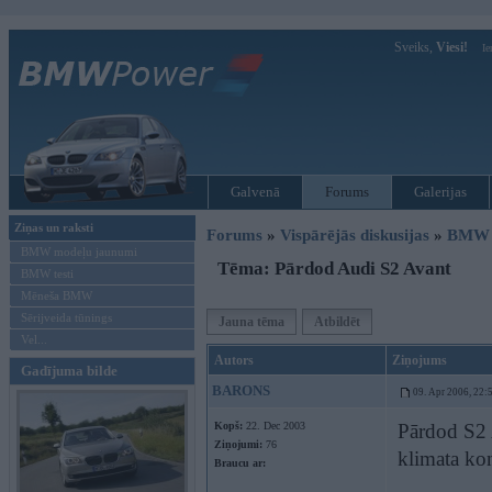
Sveiks,
Viesi!
Ie
Galvenā
Forums
Galerijas
Ziņas un raksti
Forums
»
Vispārējās diskusijas
»
BMW t
BMW modeļu jaunumi
Tēma: Pārdod Audi S2 Avant
BMW testi
Mēneša BMW
Sērijveida tūnings
Jauna tēma
Atbildēt
Vel...
Autors
Ziņojums
Gadījuma bilde
BARONS
09. Apr 2006, 22:
Kopš:
22. Dec 2003
Pārdod S2 
Ziņojumi:
76
klimata kon
Braucu ar: