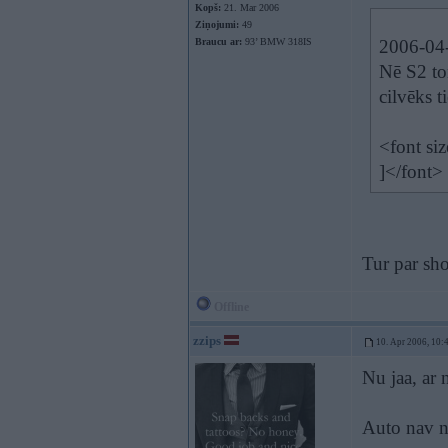
Kopš:
21. Mar 2006
Ziņojumi:
49
Braucu ar:
93’ BMW 318IS
2006-04-
Nē S2 to
cilvēks t
<font si
]</font>
Tur par sho
Offline
zzips
10. Apr 2006, 10:
Nu jaa, ar
Auto nav n