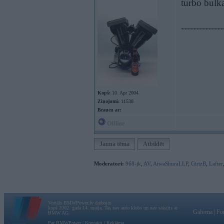
turbo bulk
--------------
Kopš:
10. Apr 2004
Ziņojumi:
11538
Braucu ar:
Offline
Jauna tēma
Atbildēt
Moderatori:
968-jk
,
AV
,
AiwaShuraLLP
,
GirtzB
,
Lafter
Vortāls BMWPower.lv darbojas
kopš 2002. gada 14. maija. Tas nav auto klubs un nav saistīts ar
Galvena
|
Fo
BMW AG.
Par BMWPower
|
Kontakti
|
Reklāma