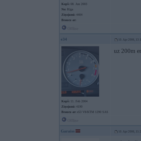
Kopš:
08. Jun 2003
No:
Rīga
Ziņojumi:
4404
Braucu ar:
Offline
e34
10. Apr 2006, 13:
uz 200m em
Kopš:
11. Feb 2004
Ziņojumi:
4190
Braucu ar:
e53 V8/KTM 1290 SAS
Offline
Garaiss
10. Apr 2006, 15: