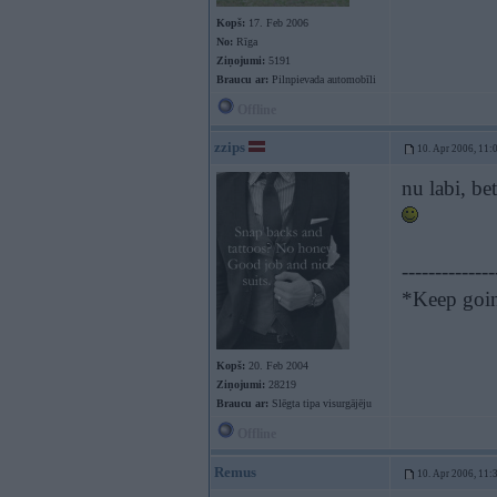
Kopš:
17. Feb 2006
No:
Rīga
Ziņojumi:
5191
Braucu ar:
Pilnpievada automobīli
Offline
zzips
10. Apr 2006, 11:
nu labi, be
--------------
*Keep going
Kopš:
20. Feb 2004
Ziņojumi:
28219
Braucu ar:
Slēgta tipa visurgājēju
Offline
Remus
10. Apr 2006, 11: