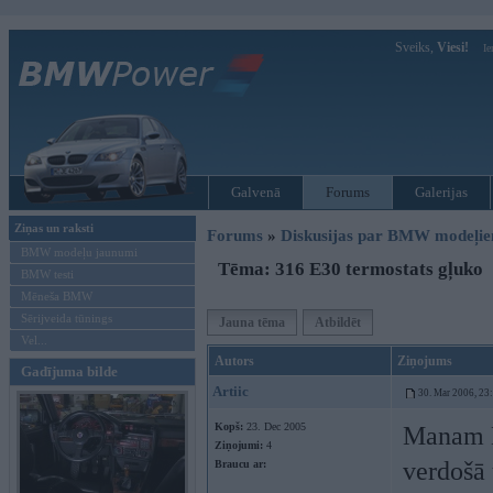
Sveiks,
Viesi!
Ie
Galvenā
Forums
Galerijas
Ziņas un raksti
Forums
»
Diskusijas par BMW modeļi
BMW modeļu jaunumi
Tēma: 316 E30 termostats gļuko
BMW testi
Mēneša BMW
Sērijveida tūnings
Jauna tēma
Atbildēt
Vel...
Autors
Ziņojums
Gadījuma bilde
Artiic
30. Mar 2006, 23
Kopš:
23. Dec 2005
Manam E3
Ziņojumi:
4
verdošā 
Braucu ar: