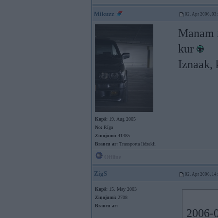
Mikuzz
02. Apr 2006, 03
Manam m
kur
Iznaak, 
Kopš:
19. Aug 2005
No:
Rīga
Ziņojumi:
41385
Braucu ar:
Transporta līdzekli
Offline
ZigS
02. Apr 2006, 14
Kopš:
15. May 2003
Ziņojumi:
2708
Braucu ar:
2006-0