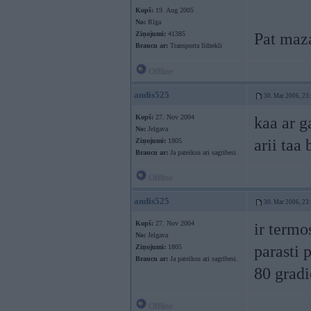
Kopš:
19. Aug 2005
No:
Rīga
Ziņojumi:
41385
Pat maz
Braucu ar:
Transporta līdzekli
Offline
andis525
30. Mar 2006, 23
Kopš:
27. Nov 2004
kaa ar g
No:
Jelgava
arii taa
Ziņojumi:
1805
Braucu ar:
Ja pateiksu ari sagribesi.
Offline
andis525
30. Mar 2006, 23
Kopš:
27. Nov 2004
ir termo
No:
Jelgava
parasti 
Ziņojumi:
1805
Braucu ar:
Ja pateiksu ari sagribesi.
80 grad
Offline