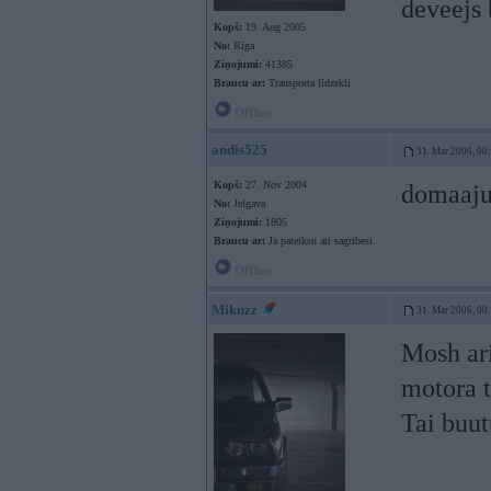
deveejs
Kopš:
19. Aug 2005
No:
Rīga
Ziņojumi:
41385
Braucu ar:
Transporta līdzekli
Offline
andis525
31. Mar 2006, 00
Kopš:
27. Nov 2004
domaaju
No:
Jelgava
Ziņojumi:
1805
Braucu ar:
Ja pateiksu ari sagribesi.
Offline
Mikuzz
31. Mar 2006, 00
Mosh ari
motora 
Tai buut