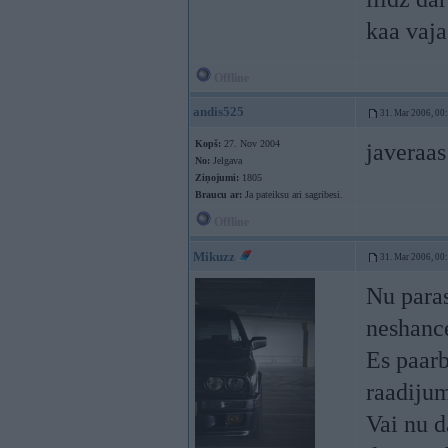
kaa vaj
Offline
andis525
31. Mar 2006, 00
Kopš:
27. Nov 2004
javeraas
No:
Jelgava
Ziņojumi:
1805
Braucu ar:
Ja pateiksu ari sagribesi.
Offline
Mikuzz
31. Mar 2006, 00
Nu paras
neshance
Es paarb
raadijum
Vai nu d