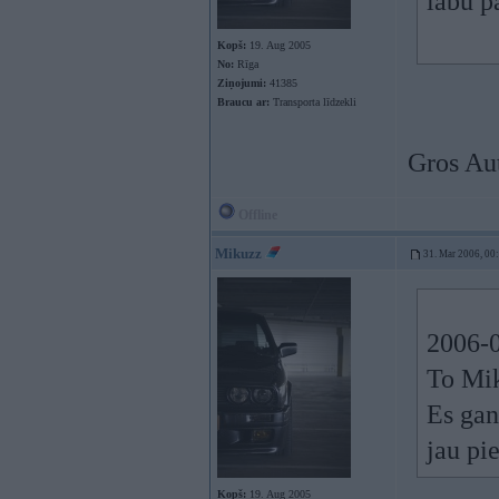
labu p
Kopš:
19. Aug 2005
No:
Rīga
Ziņojumi:
41385
Braucu ar:
Transporta līdzekli
Gros Au
Offline
Mikuzz
31. Mar 2006, 00
2006-0
To Mi
Es gan
jau pi
Kopš:
19. Aug 2005