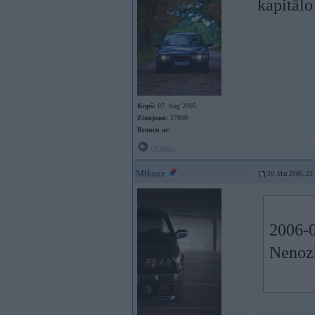
kapitālo
Kopš:
07. Aug 2005
Ziņojumi:
27800
Braucu ar:
Offline
Mikuzz
30. Mar 2006, 23
2006-0
Nenozh