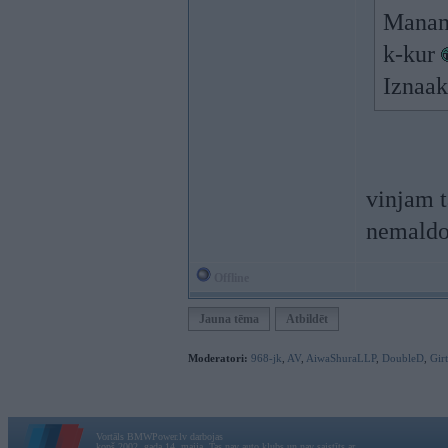
Manam 
k-kur
Iznaak
vinjam t
nemaldos
Offline
Jauna tēma
Atbildēt
Moderatori:
968-jk
,
AV
,
AiwaShuraLLP
,
DoubleD
,
Gir
Vortāls BMWPower.lv darbojas
kopš 2002. gada 14. maija. Tas nav auto klubs un nav saistīts ar