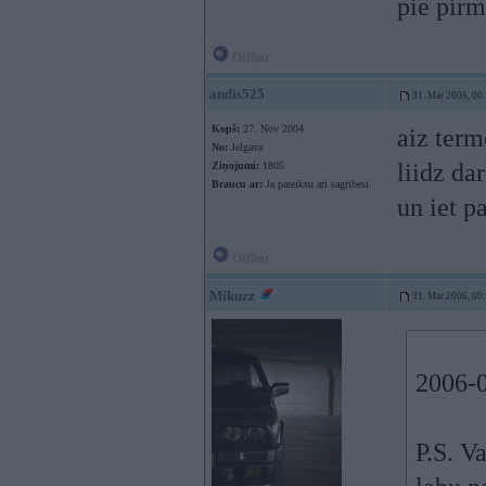
pie pirm
Offline
andis525
31. Mar 2006, 00
Kopš:
27. Nov 2004
aiz term
No:
Jelgava
liidz da
Ziņojumi:
1805
Braucu ar:
Ja pateiksu ari sagribesi.
un iet p
Offline
Mikuzz
31. Mar 2006, 00
2006-0
P.S. Va