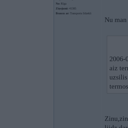
No:
Rīga
Ziņojumi:
41385
Braucu ar:
Transporta līdzekli
Nu man 
2006-0
aiz te
uzsili
termos
Zinu,zin
liidz da