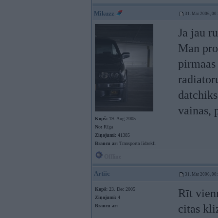
Mikuzz
31. Mar 2006, 00
Ja jau r
Man prob
pirmaas 
radiator
datchiks
vainas, 
Kopš:
19. Aug 2005
No:
Rīga
Ziņojumi:
41385
Braucu ar:
Transporta līdzekli
Offline
Artiic
31. Mar 2006, 00
Kopš:
23. Dec 2005
Rīt vien
Ziņojumi:
4
citas kl
Braucu ar: