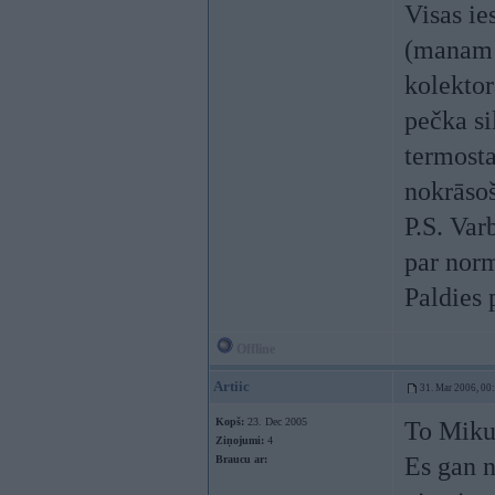
Visas ie
(manam v
kolektor
pečka si
termosta
nokrāsoš
P.S. Var
par nor
Paldies 
Offline
Artiic
31. Mar 2006, 00
Kopš:
23. Dec 2005
To Mik
Ziņojumi:
4
Es gan n
Braucu ar: