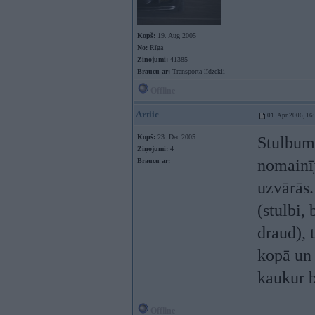
Kopš:
19. Aug 2005
No:
Rīga
Ziņojumi:
41385
Braucu ar:
Transporta līdzekli
Offline
Artiic
01. Apr 2006, 16
Kopš:
23. Dec 2005
Stulbums
Ziņojumi:
4
nomainīj
Braucu ar:
uzvārās.
(stulbi,
draud), 
kopā un 
kaukur b
Offline