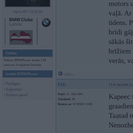
motors u
vaļā. Ar
Alpina B6 3.5S (E30)
ūdens. P
brīdi gā
sākās ši
brīžiem 
Online
verās, v
Pašreiz BMWPower skatās 118
viesi un 4 reģistrēti lietotāji.
Ienākt BMWPower
Offline
• Pieslēgties
TATs
30. Mar 2006, 23
• Reģistrēties
Kopš:
21. Mar 2006
Kapeec t
• Aizmirsi paroli?
Ziņojumi:
49
graadiem
Braucu ar:
93’ BMW 318IS
Taatad t
Nenozhee