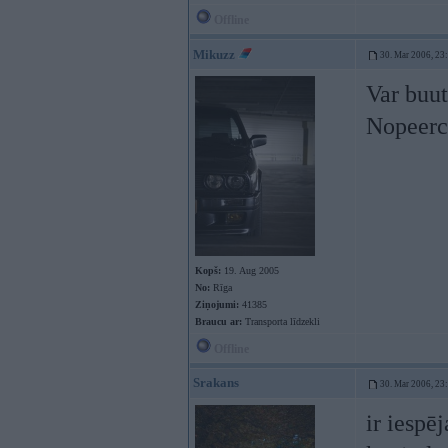
Offline
Mikuzz
30. Mar 2006, 23
Var buut
Nopeerc
Kopš:
19. Aug 2005
No:
Rīga
Ziņojumi:
41385
Braucu ar:
Transporta līdzekli
Offline
Srakans
30. Mar 2006, 23
ir iespēj