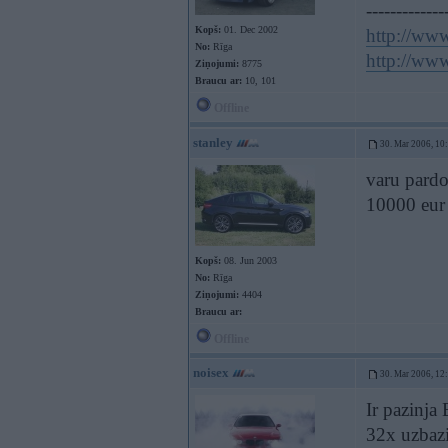
-------------
Kopš:
01. Dec 2002
http://www
No:
Rīga
http://www
Ziņojumi:
8775
Braucu ar:
10, 101
Offline
stanley
30. Mar 2006, 10
varu pard
10000 eur
Kopš:
08. Jun 2003
No:
Rīga
Ziņojumi:
4404
Braucu ar:
Offline
noisex
30. Mar 2006, 12
Ir pazinja
32x uzbazis