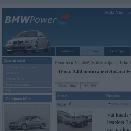
Sveiks,
Viesi!
Ie
Galvenā
Forums
Galerijas
Ziņas un raksti
Forums
»
Vispārējās diskusijas
»
Tehni
BMW modeļu jaunumi
Tēma: 3.0d motora ievietošana E
BMW testi
Mēneša BMW
Sērijveida tūnings
Jauna tēma
Atbildēt
Vel...
Autors
Ziņojums
Gadījuma bilde
Aidzis
30. Mar 2006, 00
Vai kaads 
iesteleet 
un par ka