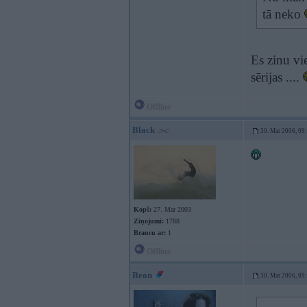
tā neko
Es zinu vi
sērijas ....
Offline
Black
30. Mar 2006, 09
Kopš:
27. Mar 2003
Ziņojumi:
1788
Braucu ar:
1
Offline
Bron
30. Mar 2006, 09