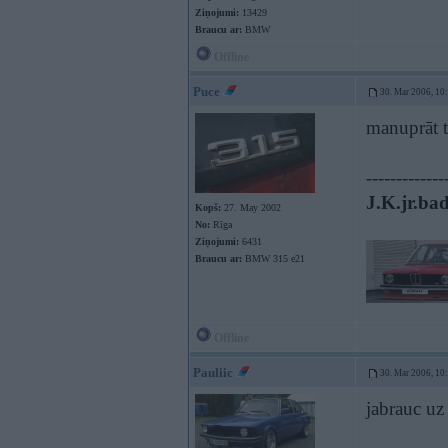
Ziņojumi:
13429
Braucu ar:
BMW
Offline
Puce
30. Mar 2006, 10
manuprāt t
-------------
J.K.jr.bad
Kopš:
27. May 2002
No:
Rīga
Ziņojumi:
6431
Braucu ar:
BMW 315 e21
Offline
Pauliic
30. Mar 2006, 10
jabrauc uz