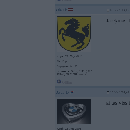
Offline
edzulis
30. Mar 2006, 09
Jārēķinās,
Kopš:
13. May 2002
No:
Rīga
Ziņojumi:
56481
Braucu ar:
S212, 911TT, 951,
635csi, NSX, Tillotson t4
Offline
Artis_D
30. Mar 2006, 09
ai tas viss 
Kopš:
22. Aug 2002