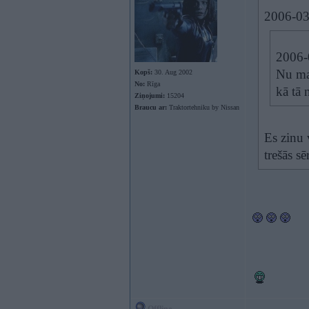
2006-03
2006-
Nu man
Kopš:
30. Aug 2002
No:
Rīga
kā tā
Ziņojumi:
15204
Braucu ar:
Traktortehniku by Nissan
Es zinu 
trešās sēr