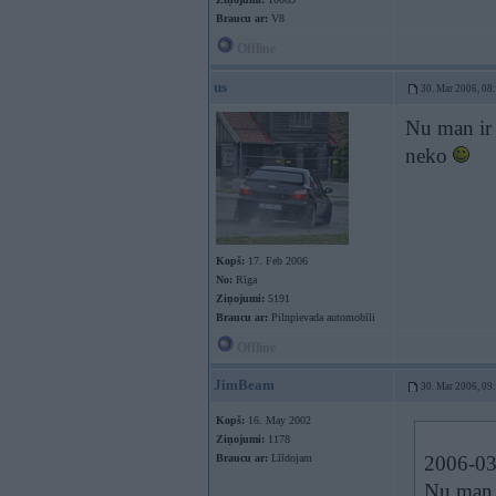
Braucu ar:
V8
Offline
us
30. Mar 2006, 08
Nu man ir 
neko
Kopš:
17. Feb 2006
No:
Rīga
Ziņojumi:
5191
Braucu ar:
Pilnpievada automobīli
Offline
JimBeam
30. Mar 2006, 09
Kopš:
16. May 2002
Ziņojumi:
1178
Braucu ar:
Līīdojam
2006-03
Nu man i