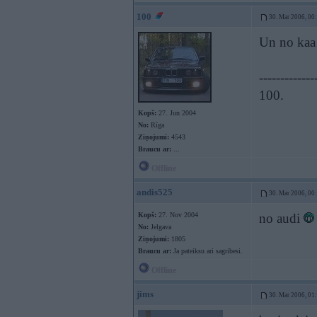
100
30. Mar 2006, 00
Un no kaa 
-------------
100.
Kopš:
27. Jun 2004
No:
Rīga
Ziņojumi:
4543
Braucu ar:
...
Offline
andis525
30. Mar 2006, 00
Kopš:
27. Nov 2004
no audi
No:
Jelgava
Ziņojumi:
1805
Braucu ar:
Ja pateiksu ari sagribesi.
Offline
jims
30. Mar 2006, 01