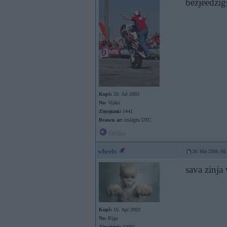
bezjeedzi
Kopš:
20. Jul 2003
No:
Viļāni
Ziņojumi:
1441
Braucu ar:
izslēgtu DTC
Offline
wheels
30. Mar 2006, 08
sava zinja
Kopš:
16. Apr 2003
No:
Rīga
Ziņojumi:
10065