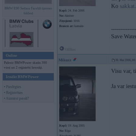
Ko
sakkat
BMW E90 Sedans Facelift (preses
Kopš:
24. Feb 2006
bildes)
No:
Aknīste
Ziņojumi:
1016
Braucu ar:
kamazu
-------------
Save Wate
Offline
Online
Mikuzz
30. Mar 2006, 00
Pašreiz BMWPower skatās 390
viesi un 2 reģistrēti lietotāji.
Visu var, t
Ienākt BMWPower
Ja var ies
• Pieslēgties
• Reģistrēties
• Aizmirsi paroli?
Kopš:
19. Aug 2005
No:
Rīga
Ziņojumi:
41385