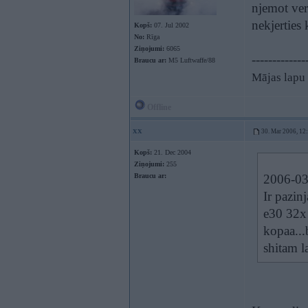
njemot ver
nekjerties 
Kopš:
07. Jul 2002
No:
Rīga
Ziņojumi:
6065
-------------
Braucu ar:
M5 Luftwaffe/88
Mājas lapu 
Offline
xx
30. Mar 2006, 12
Kopš:
21. Dec 2004
Ziņojumi:
255
Braucu ar:
2006-03-
Ir pazin
e30 32x 
kopaa...
shitam l