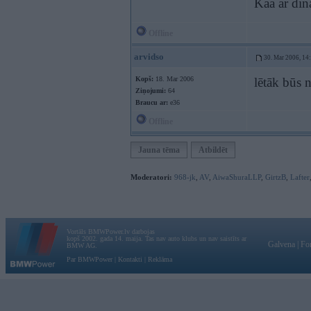
Kaa ar di
Offline
arvidso
30. Mar 2006, 14
Kopš:
18. Mar 2006
lētāk būs 
Ziņojumi:
64
Braucu ar:
e36
Offline
Jauna tēma
Atbildēt
Moderatori:
968-jk
,
AV
,
AiwaShuraLLP
,
GirtzB
,
Lafter
Vortāls BMWPower.lv darbojas
kopš 2002. gada 14. maija. Tas nav auto klubs un nav saistīts ar
Galvena
|
Fo
BMW AG.
Par BMWPower
|
Kontakti
|
Reklāma