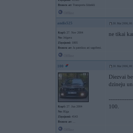
Braucu ar:
Transporta līdzekli
Offline
andis525
30. Mar 2006, 00
Kopš:
27. Nov 2004
ne tikai k
No:
Jelgava
Ziņojumi:
1805
Braucu ar:
Ja pateiksu ari sagribesi.
Offline
100
30. Mar 2006, 00
Diezvai be
dzineju un
-------------
100.
Kopš:
27. Jun 2004
No:
Rīga
Ziņojumi:
4543
Braucu ar:
...
Offline