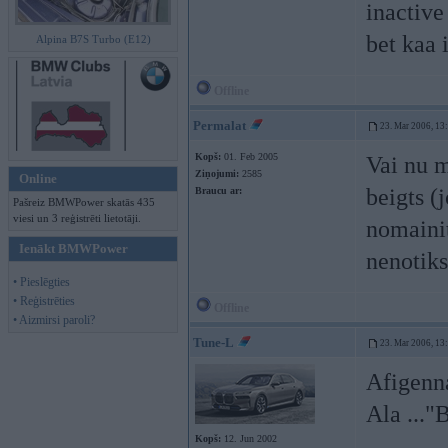
inactive
bet kaa 
Alpina B7S Turbo (E12)
Offline
Permalat
23. Mar 2006, 13
Kopš:
01. Feb 2005
Vai nu m
Ziņojumi:
2585
Online
beigts (
Braucu ar:
Pašreiz BMWPower skatās 435
viesi un 3 reģistrēti lietotāji.
nomainit
Ienākt BMWPower
nenotiks
• Pieslēgties
• Reģistrēties
Offline
• Aizmirsi paroli?
Tune-L
23. Mar 2006, 13
Afigenn
Ala ..."
Kopš:
12. Jun 2002