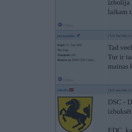
izbolija
laikam 
Offline
normundss
23. Mar 2006, 14
Kopš:
21. Sep 2005
Tad vee
No:
Rīga
Tur ir t
Ziņojumi:
245
Braucu ar:
BMW E93 Cabrio
mainas k
Offline
edzulis
23. Mar 2006, 14
DSC - Dy
izbuksēt
EDC, ka