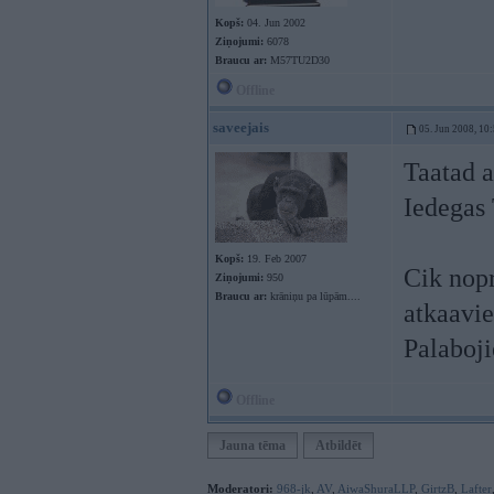
Kopš:
04. Jun 2002
Ziņojumi:
6078
Braucu ar:
M57TU2D30
Offline
saveejais
05. Jun 2008, 10
Taatad a
Iedega
Kopš:
19. Feb 2007
Cik nopr
Ziņojumi:
950
Braucu ar:
krāniņu pa lūpām....
atkaavie
Palaboji
Offline
Jauna tēma
Atbildēt
Moderatori:
968-jk
,
AV
,
AiwaShuraLLP
,
GirtzB
,
Lafter