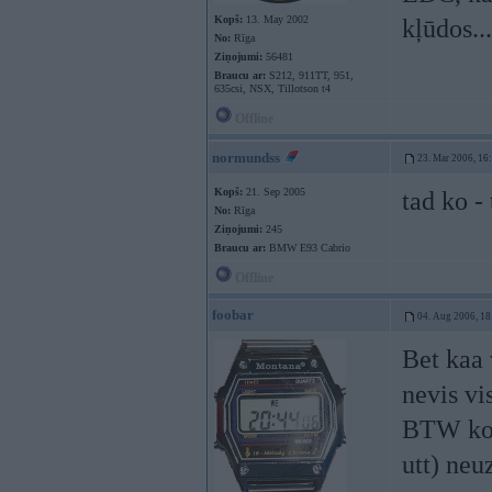
Kopš:
13. May 2002
kļūdos...
No:
Rīga
Ziņojumi:
56481
Braucu ar:
S212, 911TT, 951,
635csi, NSX, Tillotson t4
Offline
normundss
23. Mar 2006, 16
Kopš:
21. Sep 2005
tad ko -
No:
Rīga
Ziņojumi:
245
Braucu ar:
BMW E93 Cabrio
Offline
foobar
04. Aug 2006, 18
Bet kaa
nevis vi
BTW kom
utt) ne