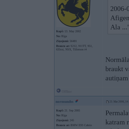
2006-0
Afigen
Ala ..
Kopš:
13. May 2002
No:
Rīga
Ziņojumi:
56481
Braucu ar:
S212, 911TT, 951,
635csi, NSX, Tillotson t4
Normāla 
braukt v
autiņam
Offline
normundss
23. Mar 2006, 14
Kopš:
21. Sep 2005
Permalat
No:
Rīga
katram r
Ziņojumi:
245
Braucu ar:
BMW E93 Cabrio