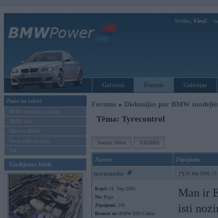
Sveiks,
Viesi!
Ie
Galvenā
Forums
Galerijas
Ziņas un raksti
Forums
»
Diskusijas par BMW modeļi
BMW modeļu jaunumi
Tēma: Tyrecontrol
BMW testi
Mēneša BMW
Sērijveida tūnings
Jauna tēma
Atbildēt
Vel...
Autors
Ziņojums
Gadījuma bilde
normundss
23. Mar 2006, 13
Kopš:
21. Sep 2005
Man ir E
No:
Rīga
isti noz
Ziņojumi:
245
Braucu ar:
BMW E93 Cabrio