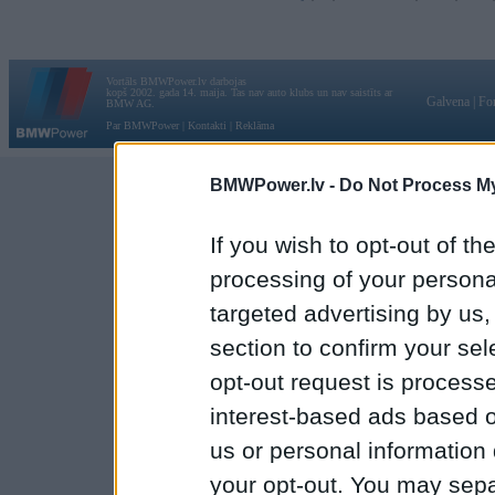
Vortāls BMWPower.lv darbojas
kopš 2002. gada 14. maija. Tas nav auto klubs un nav saistīts ar
Galvena
|
Fo
BMW AG.
Par BMWPower
|
Kontakti
|
Reklāma
BMWPower.lv -
Do Not Process My
If you wish to opt-out of the
processing of your personal
targeted advertising by us
section to confirm your sel
opt-out request is proces
interest-based ads based o
us or personal information d
your opt-out. You may separ