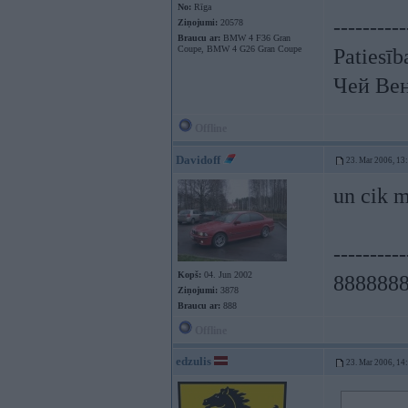
No:
Rīga
----------
Ziņojumi:
20578
Braucu ar:
BMW 4 F36 Gran
Coupe, BMW 4 G26 Gran Coupe
Patiesīb
Чей Ве
Offline
Davidoff
23. Mar 2006, 13
un cik 
----------
Kopš:
04. Jun 2002
888888
Ziņojumi:
3878
Braucu ar:
888
Offline
edzulis
23. Mar 2006, 14