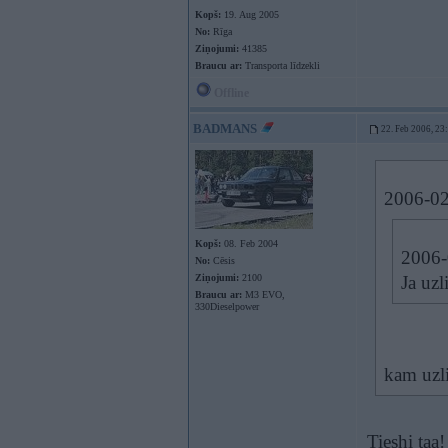
Kopš:
19. Aug 2005
No:
Rīga
Ziņojumi:
41385
Braucu ar:
Transporta līdzekli
Offline
BADMANS
22. Feb 2006, 23
2006-02
Kopš:
08. Feb 2004
2006-
No:
Cēsis
Ziņojumi:
2100
Ja uz
Braucu ar:
M3 EVO,
330Dieselpower
kam uzli
Tieshi taa