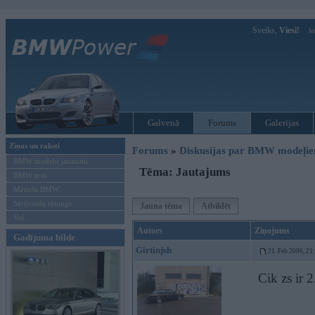
Sveiks,
Viesi!
Ie
Galvenā
Forums
Galerijas
Ziņas un raksti
Forums
»
Diskusijas par BMW modeļi
BMW modeļu jaunumi
Tēma: Jautajums
BMW testi
Mēneša BMW
Sērijveida tūnings
Jauna tēma
Atbildēt
Vel...
Autors
Ziņojums
Gadījuma bilde
Girtinjsh
21. Feb 2006, 21
Cik zs ir 