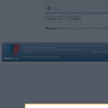
Offline
Jauna tēma
Atbildēt
Moderatori:
968-jk
,
AV
,
AiwaShuraLLP
,
DoubleD
,
Gir
Vortāls BMWPower.lv darbojas
kopš 2002. gada 14. maija. Tas nav auto klubs un nav saistīts ar
Galvena
|
Fo
BMW AG.
Par BMWPower
|
Kontakti
|
Reklāma