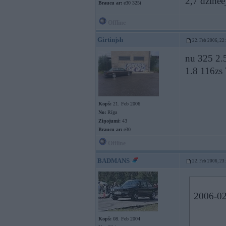
2,7 dzinee
Braucu ar:
e30 325i
Offline
Girtinjsh
22. Feb 2006, 22
nu 325 2.5t
1.8 116zs 
Kopš:
21. Feb 2006
No:
Rīga
Ziņojumi:
43
Braucu ar:
e30
Offline
BADMANS
22. Feb 2006, 23
2006-02
Kopš:
08. Feb 2004