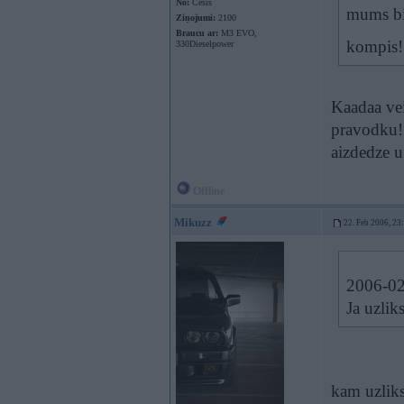
No:
Cēsis
mums bij
Ziņojumi:
2100
Braucu ar:
M3 EVO,
kompis!
330Dieselpower
Kaadaa vei
pravodku!
aizdedze u.
Offline
Mikuzz
22. Feb 2006, 23
2006-02
Ja uzlik
kam uzliks