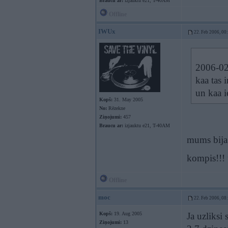
Braucu ar:
izjauktu e21, T-40AM
Offline
IWUx
22. Feb 2006, 00
2006-02-
kaa tas i
un kaa i
Kopš:
31. May 2005
No:
Rēzekne
Ziņojumi:
457
Braucu ar:
izjauktu e21, T-40AM
mums bija 
kompis!!! 
Offline
moc
22. Feb 2006, 08
Kopš:
19. Aug 2005
Ja uzliksi
Ziņojumi:
13