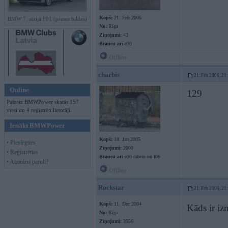
Kopš:
21. Feb 2006
BMW 7. sērija F01 (preses bildes)
No:
Rīga
Ziņojumi:
43
Braucu ar:
e30
Offline
charbis
21. Feb 2006, 21
Online
129
Pašreiz BMWPower skatās 157
viesi un 4 reģistrēti lietotāji.
Ienākt BMWPower
Kopš:
18. Jan 2005
• Pieslēgties
Ziņojumi:
2000
• Reģistrēties
Braucu ar:
e30 cabrio un f06
• Aizmirsi paroli?
Offline
Rockstar
21. Feb 2006, 21
Kopš:
11. Dec 2004
Kāds ir izm
No:
Rīga
Ziņojumi:
3956