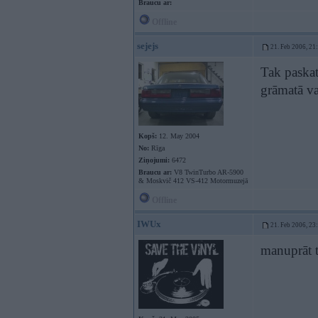
Braucu ar:
Offline
sejejs
21. Feb 2006, 21
Tak paskat
grāmatā vai
Kopš:
12. May 2004
No:
Rīga
Ziņojumi:
6472
Braucu ar:
V8 TwinTurbo AR-5900
& Moskvič 412 VS-412 Motormuzejā
Offline
IWUx
21. Feb 2006, 23
manuprāt 