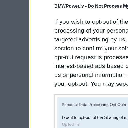
BMWPower.lv -
Do Not Process My
If you wish to opt-out of the
processing of your personal
targeted advertising by us
section to confirm your sel
opt-out request is proces
interest-based ads based o
us or personal information d
your opt-out. You may separ
disclosure of your personal
IAB’s list of downstream pa
Personal Data Processing Opt Outs
also be disclosed by us to 
I want to opt-out of the Sharing of 
Downstream Participants
th
Opted In
third parties.