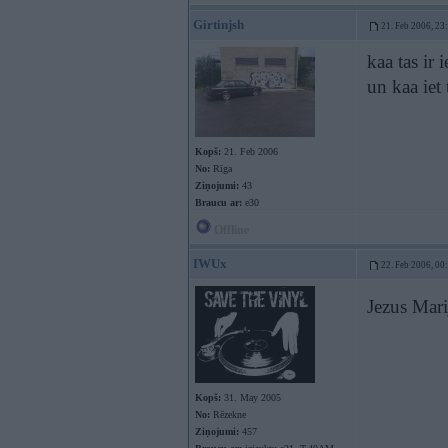
Girtinjsh
21. Feb 2006, 23
kaa tas ir 
un kaa iet 
Kopš:
21. Feb 2006
No:
Rīga
Ziņojumi:
43
Braucu ar:
e30
Offline
IWUx
22. Feb 2006, 00
Jezus Mari
Kopš:
31. May 2005
No:
Rēzekne
Ziņojumi:
457