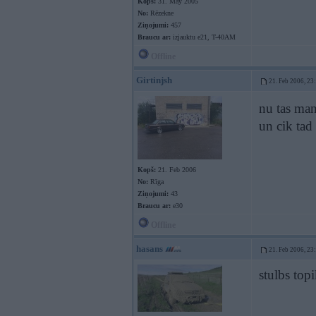
Kopš:
31. May 2005
No:
Rēzekne
Ziņojumi:
457
Braucu ar:
izjauktu e21, T-40AM
Offline
Girtinjsh
21. Feb 2006, 23
nu tas man 
un cik tad
Kopš:
21. Feb 2006
No:
Rīga
Ziņojumi:
43
Braucu ar:
e30
Offline
hasans
21. Feb 2006, 23
stulbs top