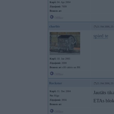
Kopš:
04. Apr 2004
Ziņojumi:
7699
Braucu ar:
Offline
charbis
21. Feb 2006, 23
spied te
Kopš:
18. Jan 2005
Ziņojumi:
2000
Braucu ar:
e30 cabrio un f06
Offline
Rockstar
21. Feb 2006, 23
Kopš:
11. Dec 2004
Jautāts tik
No:
Rīga
ETAs blok
Ziņojumi:
3956
Braucu ar:
Offline