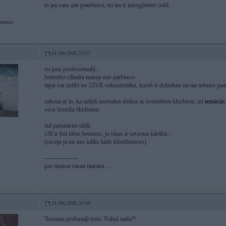
to jau sauc par paarbuuvi, un taa ir jaaregjistree csdd.
onstru
18. Feb 2006, 23:37
eu juus profesionaalji...
bremzhu cilindra mainja nav parbuuve.
tapat var uzlikt no 325iX vakuumnjiku, kursh ir dubultais un taa nebuus paa
saksim ar to, ka uzliek normalus diskus ar normaliem kluchiem, un
iemācās
vecu bremžu šķidrumu.
tad parunāsim tālāk.
e30 ir ļoti labas bremzes, ja viņas ir savestas kārtībā...
(except ja tur nav ieliks kāds hibrīdmotors)
-----------------
раз пошла такая пьянка ...
18. Feb 2006, 23:40
Tormaza pridumaļi trusi. Nahui nada?!