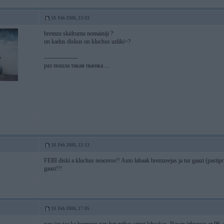
18. Feb 2006, 13:03
bremzu skidrumu nomainiji ?
un kadus diskus un kluchus uzliki>?
-----------------
раз пошла такая пьянка ...
18. Feb 2006, 13:13
FEBI diski a kluchus neaceros!! Auto labaak bremzeejas ja tur gaazi (pastipri
gaazi!!!
i
18. Feb 2006, 17:05