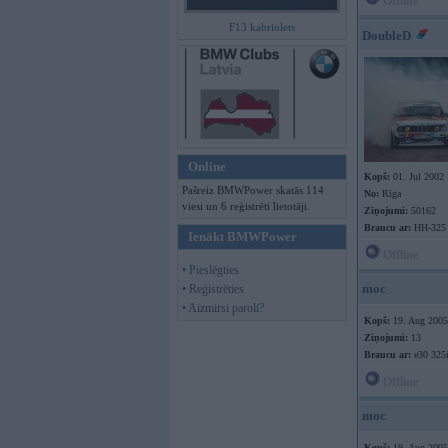
Offline
F13 kabriolets
DoubleD
Online
Kopš:
01. Jul 2002
Pašreiz BMWPower skatās 114
No:
Rīga
viesi un 6 reģistrēti lietotāji.
Ziņojumi:
50162
Braucu ar:
HH-325
Ienākt BMWPower
Offline
• Pieslēgties
moc
• Reģistrēties
• Aizmirsi paroli?
Kopš:
19. Aug 2005
Ziņojumi:
13
Braucu ar:
e30 325
Offline
moc
Kopš:
19. Aug 2005