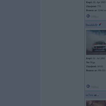
Kopš:
03. Apr 2003
Ziņojumi:
770
Braucu ar:
324td m
Offline
DoubleD
Kopš:
01. Jul 2002
No:
Rīga
Ziņojumi:
50162
Braucu ar:
HH-325
Offline
se7en