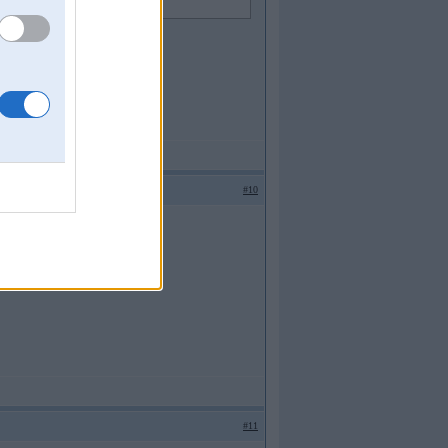
#10
ētu.
#11