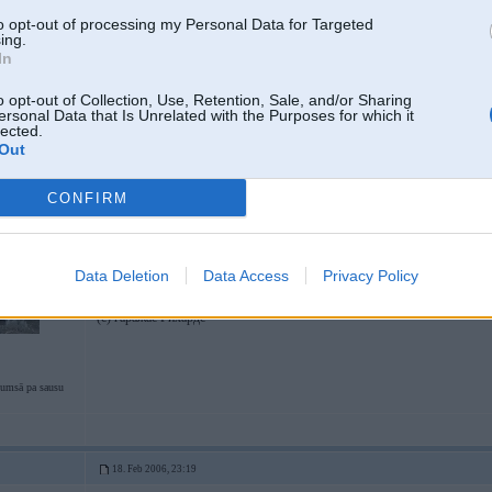
Uzliec galveno bremžu cilindru no 750i, jūtīsi efektu
to opt-out of processing my Personal Data for Targeted
ing.
In
Un kaads buus tas efekc?
o opt-out of Collection, Use, Retention, Sale, and/or Sharing
ersonal Data that Is Unrelated with the Purposes for which it
Kluchus pie diskiem taa pieliimeesi ka navarees atraut?
lected.
ehniku by Nissan
Out
CONFIRM
18. Feb 2006, 21:10
Bremžu pedālis ātrāk sāks "ņemt" un būs vājāk jāspiež, lai straujāk nobremz
Data Deletion
Data Access
Privacy Policy
-----------------
Pļek pļek un gatavs™
(c) гаражас Рихардс
tumsā pa sausu
18. Feb 2006, 23:19