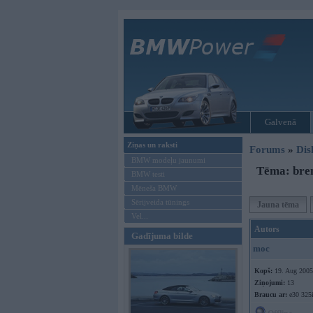
Galvenā
Ziņas un raksti
Forums
»
Dis
BMW modeļu jaunumi
Tēma: bre
BMW testi
Mēneša BMW
Sērijveida tūnings
Jauna tēma
Vel...
Autors
Gadījuma bilde
moc
Kopš:
19. Aug 2005
Ziņojumi:
13
Braucu ar:
e30 325