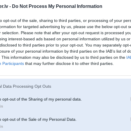
18. Feb 2006, 20:49
.lv -
Do Not Process My Personal Information
Tipa jāvar, es sev tādu drīz skrūvēšu virsū
to opt-out of the sale, sharing to third parties, or processing of your per
-----------------
formation for targeted advertising by us, please use the below opt-out s
Pļek pļek un gatavs™
(c) гаражас Рихардс
r selection. Please note that after your opt-out request is processed y
eing interest-based ads based on personal information utilized by us or
disclosed to third parties prior to your opt-out. You may separately opt-
losure of your personal information by third parties on the IAB’s list of
tumsā pa sausu
. This information may also be disclosed by us to third parties on the
IA
Participants
that may further disclose it to other third parties.
18. Feb 2006, 20:56
Pastaasti peectam kaa sanaaca!!!!
l Data Processing Opt Outs
i
o opt-out of the Sharing of my personal data.
In
18. Feb 2006, 21:00
o opt-out of the Sale of my Personal Data.
In
2006-02-18 17:51, RM1 rakstīja: