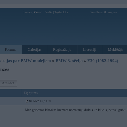
Sveiks,
Viesi!
|
Sestdiena, 8. augusts
Ienākt
Reģistrācija
Forums
Galerijas
Reģistrācija
Lietotāji
Meklētājs
kusijas par BMW modeļiem
»
BMW 3. sērija
»
E30 (1982-1994)
mzes
Atbildēt
Ziņojums
18. Feb 2006, 13:03
Man gribeetos labaakas bremzes nomainiiju diskus un klucus, bet vel gribu!
i