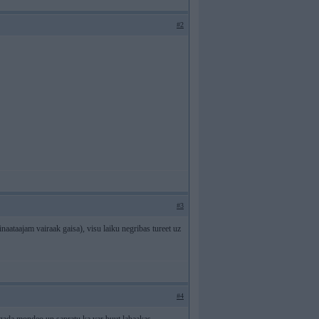
#2
#3
naataajam vairaak gaisa), visu laiku negribas tureet uz
#4