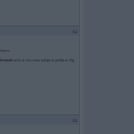
#12
rbuuve...
 bremzēt
nevis ar visu svaru uzkāpt uz pedāļa ar 10g.
#13