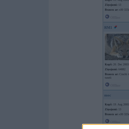
Ziņojumi:
13
Braucu ar:
e30 325
Offline
RM1
Kopš:
20. Dec 2003
Ziņojumi:
64882
Braucu ar:
Cincīti 
tuneli
Offline
moc
Kopš:
19. Aug 2005
Ziņojumi:
13
Braucu ar:
e30 325
Offline