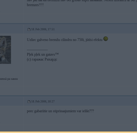
nav jau taa ka bremzzu nav bet gribas stipri labaakas. Nesen izbraucu ar 96
bremzes!!!!
i
18. Feb 2006, 17:51
Uzliec galveno bremžu cilindru no 750i, jūtīsi efektu
-----------------
Pļek pļek un gatavs™
(c) гаражас Рихардс
tumsā pa sausu
18. Feb 2006, 18:27
peec gabariitie un stiprinaajumiem var ielikt???
i