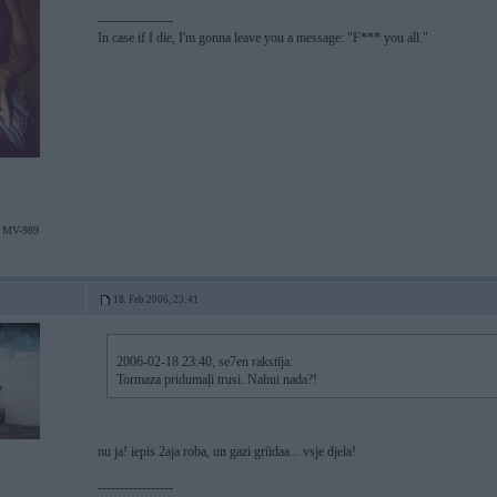
-----------------
In case if I die, I'm gonna leave you a message: "F*** you all."
 MV-989
18. Feb 2006, 23:41
2006-02-18 23:40, se7en rakstīja:
Tormaza pridumaļi trusi. Nahui nada?!
nu ja! iepis 2aja roba, un gazi griidaa... vsje djela!
-----------------