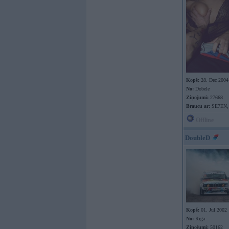
Kopš:
28. Dec 2004
No:
Dobele
Ziņojumi:
27668
Braucu ar:
SE7EN,
Offline
DoubleD
Kopš:
01. Jul 2002
No:
Rīga
Ziņojumi:
50162