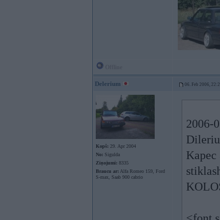
Offline
Delerium
06. Feb 2006, 22:
2006-0
Dileri
Kopš:
29. Apr 2004
Kapec 
No:
Sigulda
Ziņojumi:
8335
stiklas
Braucu ar:
Alfa Romeo 159, Ford
S-max, Saab 900 cabrio
KOLOS
<font 