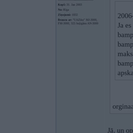
Kopš:
31. Jan 2003
No:
Rīga
2006-
Ziņojumi:
1832
Braucu ar:
"UAZiku" MJ-3000,
Ja es
FM-3000, 325 huļigānu AN-3000
bampe
bamp
maksā
bampe
apska
orgina
Jā. un op