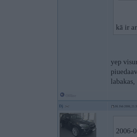
kā ir a
yep visur
piuedaav
labakas,
Offline
Dj
06. Feb 2006, 21:
2006-0