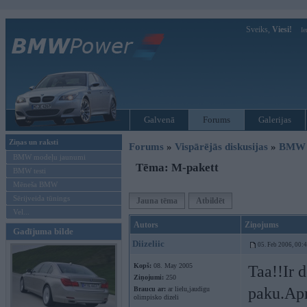
Sveiks,
Viesi!
Ie
Galvenā
Forums
Galerijas
Ziņas un raksti
Forums
»
Vispārējās diskusijas
»
BMW t
BMW modeļu jaunumi
Tēma: M-pakett
BMW testi
Mēneša BMW
Sērijveida tūnings
Jauna tēma
Atbildēt
Vel...
Autors
Ziņojums
Gadījuma bilde
Diizeliic
05. Feb 2006, 00:
Kopš:
08. May 2005
Taa!!Ir
Ziņojumi:
250
paku.Ap
Braucu ar:
ar lielu,jaudigu
olimpisko dizeli