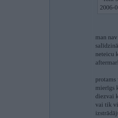
2006-0
man nav j
salīdzin
neteicu k
aftermar
protams 
mierīgs k
diezvai 
vai tik 
izstrādā