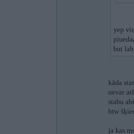
yep vis
piuedaa
but la
kāda sta
nevar atš
stabu abi
btw šķie
ja kas m