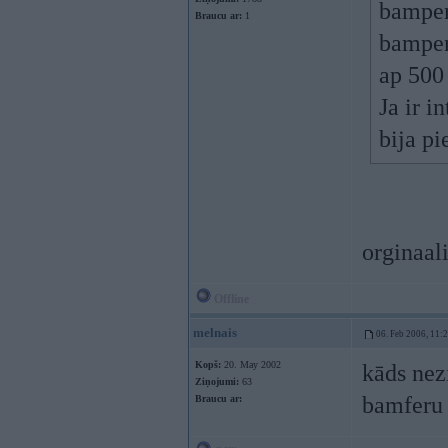
bamper
Braucu ar:
1
bamper
ap 500
Ja ir i
bija pi
orginaal
Offline
melnais
06. Feb 2006, 11:
Kopš:
20. May 2002
kāds nez
Ziņojumi:
63
bamferu
Braucu ar: