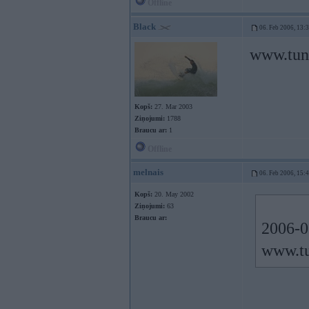
Offline
Black
06. Feb 2006, 13:
www.tuni
Kopš:
27. Mar 2003
Ziņojumi:
1788
Braucu ar:
1
Offline
melnais
06. Feb 2006, 15:
Kopš:
20. May 2002
Ziņojumi:
63
Braucu ar:
2006-0
www.tu