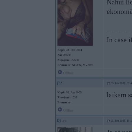
Nahui lie
ekonomē
----------
In case 
Kopš:
28. Dec 2004
No:
Dobele
Ziņojumi:
27668
Braucu ar:
SE7EN, MV-989
Offline
j72
05. Feb 2006, 09:
Kopš:
10. Apr 2005
laikam s
Ziņojumi:
1036
Braucu ar:
Offline
Dj
05. Feb 2006, 10: