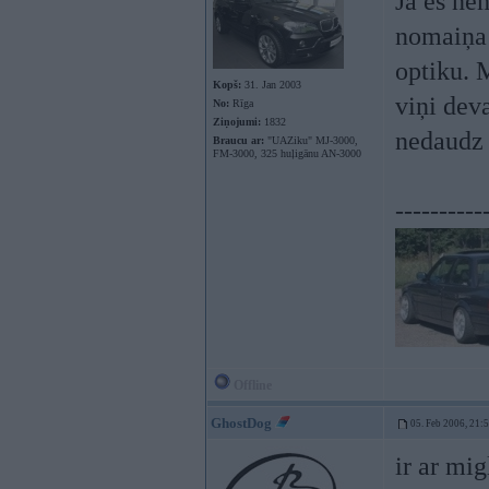
Ja es ne
nomaiņa 
optiku. 
Kopš:
31. Jan 2003
viņi dev
No:
Rīga
Ziņojumi:
1832
nedaudz v
Braucu ar:
"UAZiku" MJ-3000,
FM-3000, 325 huļigānu AN-3000
----------
Offline
GhostDog
05. Feb 2006, 21:
ir ar mi