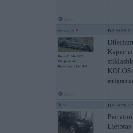
Offline
emigrants
06. Feb 2006, 22:
Dilerium
Kapec au
Kopš:
01. Mar 2003
stiklashk
Ziņojumi:
4061
Braucu ar:
to kas bildē
KOLOSAA
emigrants
Offline
Dj
06. Feb 2006, 22:
Pēc atmi
Lietotas 