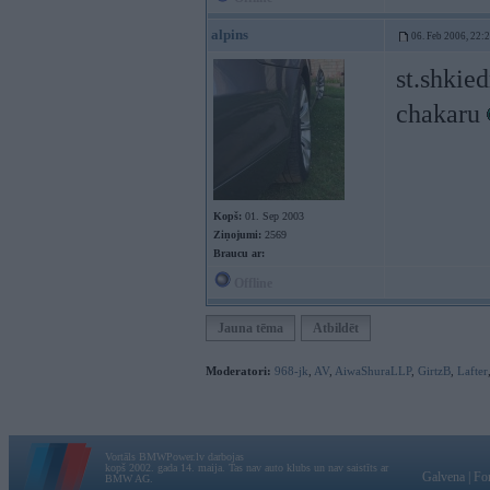
alpins
06. Feb 2006, 22:
st.shkie
chakaru
Kopš:
01. Sep 2003
Ziņojumi:
2569
Braucu ar:
Offline
Jauna tēma
Atbildēt
Moderatori:
968-jk
,
AV
,
AiwaShuraLLP
,
GirtzB
,
Lafter
Vortāls BMWPower.lv darbojas
kopš 2002. gada 14. maija. Tas nav auto klubs un nav saistīts ar
Galvena
|
Fo
BMW AG.