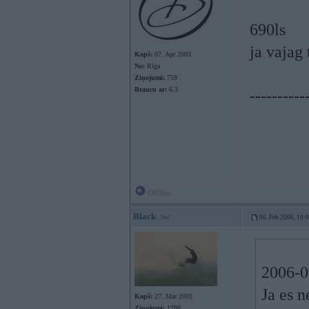
690ls
ja vajag
Kopš:
07. Apr 2003
No:
Rīga
Ziņojumi:
759
Braucu ar:
6.3
----------
Offline
Black
06. Feb 2006, 10:
2006-02
Ja es n
Kopš:
27. Mar 2003
Ziņojumi:
1788