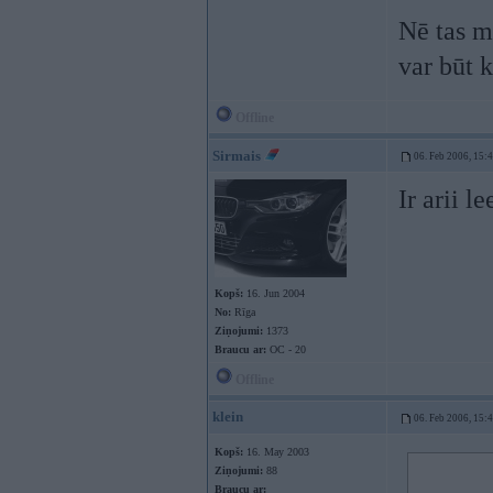
Nē tas m
var būt 
Offline
Sirmais
06. Feb 2006, 15:
Ir arii l
Kopš:
16. Jun 2004
No:
Rīga
Ziņojumi:
1373
Braucu ar:
OC - 20
Offline
klein
06. Feb 2006, 15:
Kopš:
16. May 2003
Ziņojumi:
88
Braucu ar: