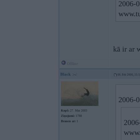
2006-0
www.tu
kā ir ar 
Offline
Black
06. Feb 2006, 15:
2006-02
Kopš:
27. Mar 2003
Ziņojumi:
1788
2006-
Braucu ar:
1
www.t