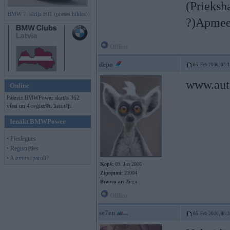
(Prieksh
BMW 7. sērija F01 (preses bildes)
?)Apmee
Offline
depo
05. Feb 2006, 03:
www.auto
Online
Pašreiz BMWPower skatās 362
viesi un 4 reģistrēti lietotāji.
Ienākt BMWPower
• Pieslēgties
• Reģistrēties
• Aizmirsi paroli?
Kopš:
09. Jan 2006
Ziņojumi:
21004
Braucu ar:
Zirgu
Offline
se7en
05. Feb 2006, 08: