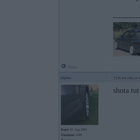
----------
Offline
alpins
06. Feb 2006, 21:
shota tut
Kopš:
01. Sep 2003
Ziņojumi:
2569