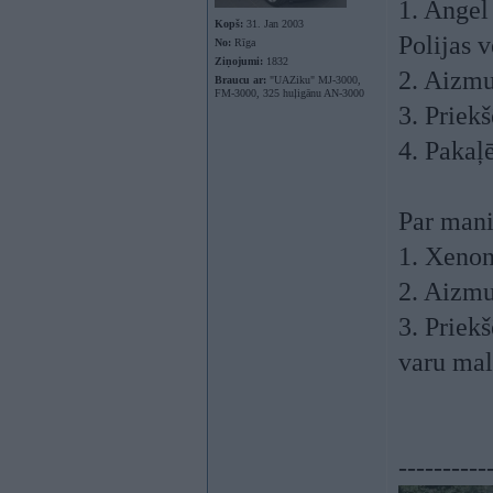
1. Angel
Kopš:
31. Jan 2003
Polijas 
No:
Rīga
Ziņojumi:
1832
2. Aizmu
Braucu ar:
"UAZiku" MJ-3000,
FM-3000, 325 huļigānu AN-3000
3. Priek
4. Pakaļ
Par mani
1. Xenon
2. Aizmu
3. Priekš
varu mal
----------