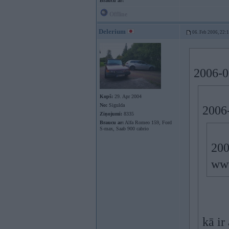
Braucu ar:
Offline
Delerium
06. Feb 2006, 22:
2006-0
Kopš:
29. Apr 2004
No:
Sigulda
2006-
Ziņojumi:
8335
Braucu ar:
Alfa Romeo 159, Ford
S-max, Saab 900 cabrio
200
www
kā ir