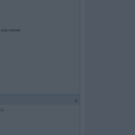
o arejo remontu
#2
x Ls