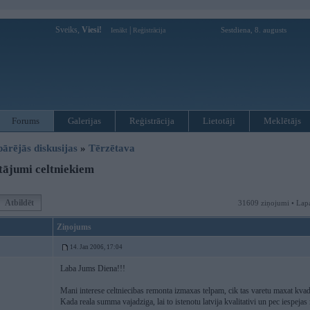
Sveiks,
Viesi!
|
Sestdiena, 8. augusts
Ienākt
Reģistrācija
Forums
Galerijas
Reģistrācija
Lietotāji
Meklētājs
pārējās diskusijas
»
Tērzētava
ājumi celtniekiem
Atbildēt
31609 ziņojumi • Lap
Ziņojums
14. Jan 2006, 17:04
Laba Jums Diena!!!
Mani interese celtniecibas remonta izmaxas telpam, cik tas varetu maxat kvad
Kada reala summa vajadziga, lai to istenotu latvija kvalitativi un pec iespejas