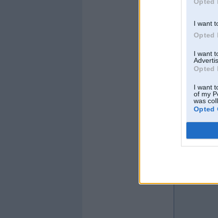
Opted 
Cunca
Kopš:
29. Aug 2005
I want t
Ziņojumi:
33
Opted 
Braucu ar:
Offline
I want 
Advertis
Andris
Opted 
Kopš:
25. Jun 2002
I want t
Ziņojumi:
4519
of my P
Braucu ar:
Datsun
was col
Opted 
Offline
TNT
Kopš:
06. Apr 2004
Ziņojumi:
39
Braucu ar: