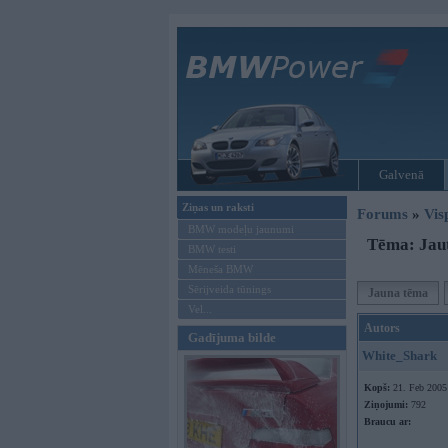
Galvenā
Ziņas un raksti
Forums
»
Vis
BMW modeļu jaunumi
Tēma: Jaut
BMW testi
Mēneša BMW
Sērijveida tūnings
Jauna tēma
Vel...
Autors
Gadījuma bilde
White_Shark
Kopš:
21. Feb 2005
Ziņojumi:
792
Braucu ar: