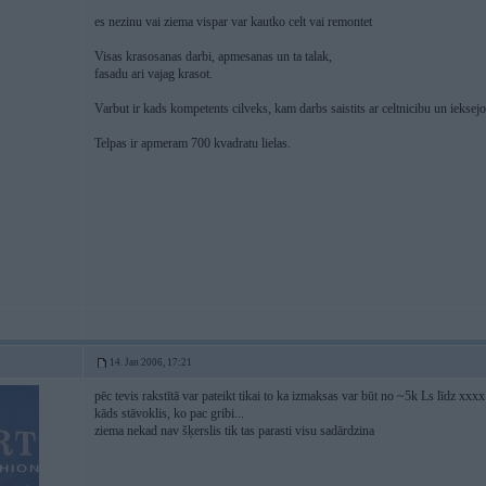
es nezinu vai ziema vispar var kautko celt vai remontet
Visas krasosanas darbi, apmesanas un ta talak,
fasadu ari vajag krasot.
Varbut ir kads kompetents cilveks, kam darbs saistits ar celtnicibu un ieksej
Telpas ir apmeram 700 kvadratu lielas.
14. Jan 2006, 17:21
pēc tevis rakstītā var pateikt tikai to ka izmaksas var būt no ~5k Ls līdz xxx
kāds stāvoklis, ko pac gribi...
ziema nekad nav šķerslis tik tas parasti visu sadārdzina