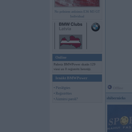
No pelniem atdzimis E36 M3 GT
Individual
Online
Pašreiz BMWPower skatās 129
viesi un 0 reģistrēti lietotāji.
Ienākt BMWPower
• Pieslēgties
Offline
• Reģistrēties
shibernieks
• Aizmirsi paroli?