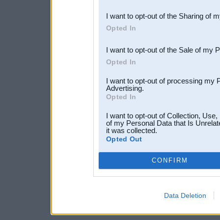
also be disclosed by us to 
I want to opt-out of the Sharing of 
Downstream Participants
th
Opted In
third parties.
I want to opt-out of the Sale of my 
Opted In
I want to opt-out of processing my 
Advertising.
Opted In
I want to opt-out of Collection, Use
of my Personal Data that Is Unrelat
it was collected.
Opted Out
CONFIRM
Data Deletion