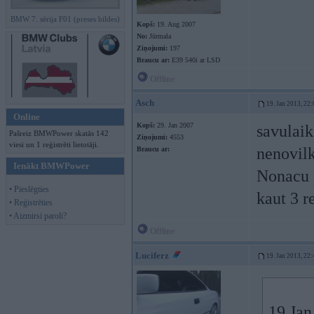
BMW 7. sērija F01 (preses bildes)
Kopš:
19. Aug 2007
No:
Jūrmala
Ziņojumi:
197
Braucu ar:
E39 540i ar LSD
Offline
Asch
19. Jan 2013, 22:
Online
Kopš:
29. Jan 2007
savulaik
Pašreiz BMWPower skatās 142
Ziņojumi:
4553
viesi un 1 reģistrēti lietotāji.
nenovilk
Braucu ar:
Ienākt BMWPower
Nonacu p
• Pieslēgties
kaut 3 r
• Reģistrēties
• Aizmirsi paroli?
Offline
Luciferz
19. Jan 2013, 22:
19 Jan