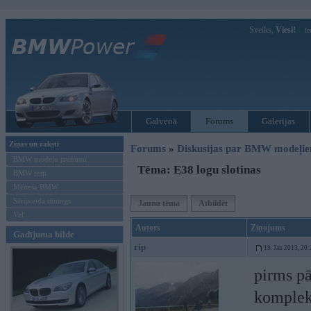
Sveiks,
Viesi!
Ie
Galvenā
Forums
Galerijas
Ziņas un raksti
Forums
»
Diskusijas par BMW modeļi
BMW modeļu jaunumi
Tēma: E38 logu slotinas
BMW testi
Mēneša BMW
Sērijveida tūnings
Jauna tēma
Atbildēt
Vel...
Autors
Ziņojums
Gadījuma bilde
rip
19. Jan 2013, 20:
pirms pā
komplek