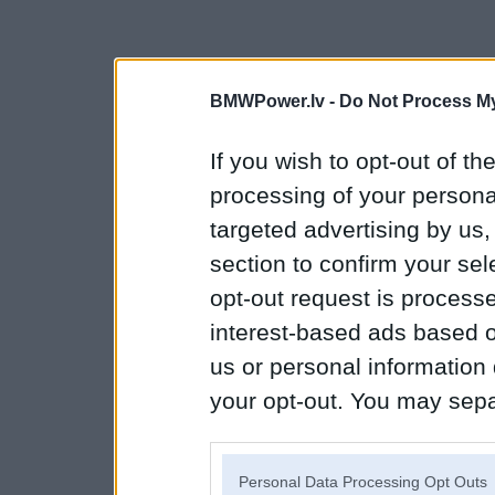
BMWPower.lv -
Do Not Process My
If you wish to opt-out of the
processing of your personal
targeted advertising by us
section to confirm your sel
opt-out request is proces
interest-based ads based o
us or personal information d
your opt-out. You may separ
disclosure of your personal
IAB’s list of downstream pa
Personal Data Processing Opt Outs