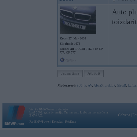
19. Jan 2013, 22:
Auto plu
toizdarit
Kopš:
27. May 2008
Ziņojumi:
1673
Braucu ar:
3AKOH , HZ 3 un CP
777, GP 777
Offline
Jauna tēma
Atbildēt
Moderatori:
968-jk
,
AV
,
AiwaShuraLLP
,
GirtzB
,
Lafter
Vortāls BMWPower.lv darbojas
kopš 2002. gada 14. maija. Tas nav auto klubs un nav saistīts ar
Galvena
|
Fo
BMW AG.
Par BMWPower
|
Kontakti
|
Reklāma