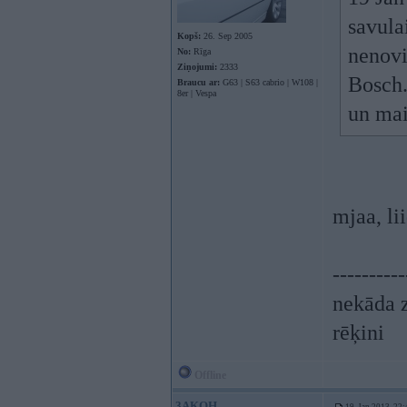
savula
Kopš:
26. Sep 2005
nenovi
No:
Rīga
Ziņojumi:
2333
Bosch.
Braucu ar:
G63 | S63 cabrio | W108 |
8er | Vespa
un mai
mjaa, li
----------
nekāda z
rēķini
Offline
3AKOH