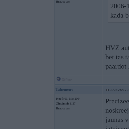
Braucu ar:
2006-1
kada 
HVZ auti
bet tas 
paardot 
Offline
Tahometrs
17. Oct 2006, 21
Kopš:
03. Mar 2004
Precize
Ziņojumi:
1127
noskreej
Braucu ar:
jaunas v
iztaisno