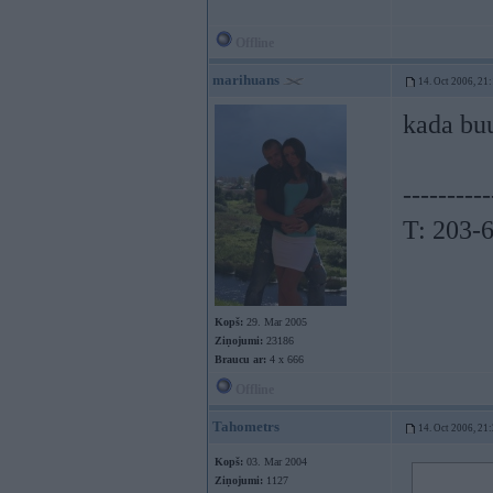
Offline
marihuans
14. Oct 2006, 21
kada bu
----------
T: 203-
Kopš:
29. Mar 2005
Ziņojumi:
23186
Braucu ar:
4 x 666
Offline
Tahometrs
14. Oct 2006, 21
Kopš:
03. Mar 2004
Ziņojumi:
1127