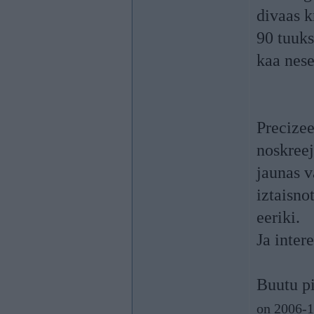
divaas k
90 tuuk
kaa nes
Precize
noskreej
jaunas v
iztaisno
eeriki.
Ja inter
Buutu pi
on 2006-1