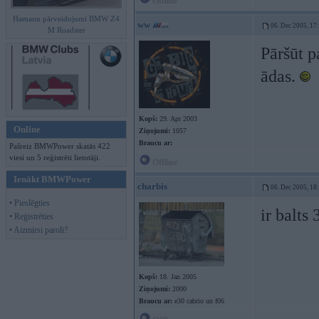
Offline
Hamann pārveidojumi BMW Z4
ww
06. Dec 2005, 17
M Roadster
Pāršūt p
ādas.
Kopš:
29. Apr 2003
Online
Ziņojumi:
1057
Braucu ar:
Pašreiz BMWPower skatās 422
viesi un 5 reģistrēti lietotāji.
Offline
Ienākt BMWPower
charbis
06. Dec 2005, 18
• Pieslēgties
ir balts
• Reģistrēties
• Aizmirsi paroli?
Kopš:
18. Jan 2005
Ziņojumi:
2000
Braucu ar:
e30 cabrio un f06