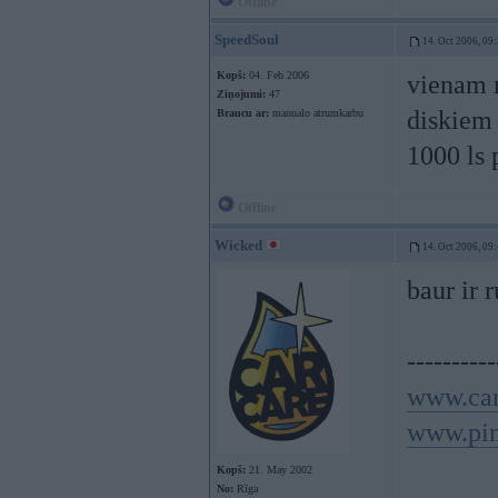
Offline
SpeedSoul
14. Oct 2006, 09
Kopš:
04. Feb 2006
vienam m
Ziņojumi:
47
diskiem .
Braucu ar:
manualo atrumkarbu
1000 ls p
Offline
Wicked
14. Oct 2006, 09
baur ir 
----------
www.car
www.pin
Kopš:
21. May 2002
No:
Rīga