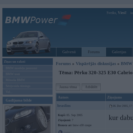
Sveiks,
Viesi!
Ie
Galvenā
Forums
Galerijas
Ziņas un raksti
Forums
»
Vispārējās diskusijas
»
BMW t
BMW modeļu jaunumi
Tēma: Pērku 320-325 E30 Cabrio
BMW testi
Mēneša BMW
Sērijveida tūnings
Jauna tēma
Atbildēt
Vel...
Autors
Ziņojums
Gadījuma bilde
braslins
06. Dec 2005, 17
Kopš:
05. Sep 2005
kur dabu
Ziņojumi:
7
Braucu ar:
bmw e30 coupe