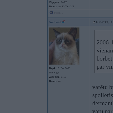
Ziņojumi:
14869
Braucu ar:
Z3/TeslaM3
Offline
Android
14. Oct 2006, 13
2006-1
vienam
borbet 
par vin
Kopš:
16. Dec 2003
No:
Rīga
Ziņojumi:
5118
Braucu ar:
varētu b
spoileri
dermantī
varu par