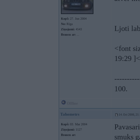
Kopš:
27. Jun 2004
No:
Rīga
Ljoti la
Ziņojumi:
4543
Braucu ar:
...
<font s
19:29 ]<
----------
100.
Offline
Tahometrs
14. Oct 2006, 21
Kopš:
03. Mar 2004
Pavasari
Ziņojumi:
1127
smuks ga
Braucu ar: