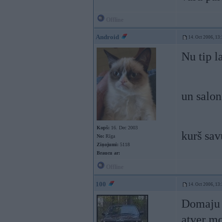
Offline
Android
14. Oct 2006, 13
Nu tip l
un salon
Kopš:
16. Dec 2003
kurš sav
No:
Rīga
Ziņojumi:
5118
Braucu ar:
Offline
100
14. Oct 2006, 13
Domaju k
atver mo