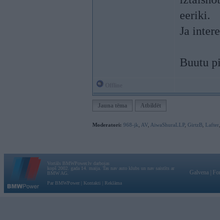
eeriki.
Ja inter
Buutu p
Offline
Jauna tēma
Atbildēt
Moderatori:
968-jk
,
AV
,
AiwaShuraLLP
,
GirtzB
,
Lafter
Vortāls BMWPower.lv darbojas
kopš 2002. gada 14. maija. Tas nav auto klubs un nav saistīts ar
Galvena
|
Fo
BMW AG.
Par BMWPower
|
Kontakti
|
Reklāma