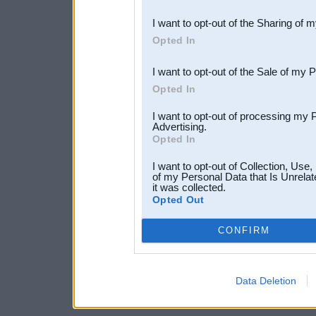
also be disclosed by us to 
I want to opt-out of the Sharing of 
Downstream Participants
th
Opted In
third parties.
I want to opt-out of the Sale of my 
Opted In
I want to opt-out of processing my 
Advertising.
Opted In
I want to opt-out of Collection, Use
of my Personal Data that Is Unrelat
it was collected.
Opted Out
CONFIRM
Data Deletion