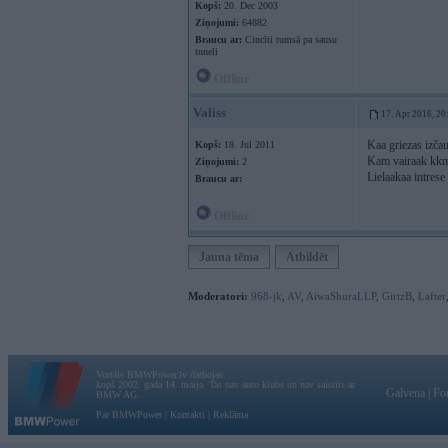
Kopš:
20. Dec 2003
Ziņojumi:
64882
Braucu ar:
Cincīti tumsā pa sausu
tuneli
Offline
Valiss
17. Apr 2016, 20
Kaa griezas izčau
Kopš:
18. Jul 2011
Kam vairaak kkm
Ziņojumi:
2
Lielaakaa intres
Braucu ar:
Offline
Jauna tēma
Atbildēt
Moderatori:
968-jk
,
AV
,
AiwaShuraLLP
,
GirtzB
,
Lafter
Vortāls BMWPower.lv darbojas
kopš 2002. gada 14. maija. Tas nav auto klubs un nav saistīts ar
Galvena
|
Fo
BMW AG.
Par BMWPower
|
Kontakti
|
Reklāma