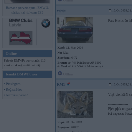
Offline
Hamann pārveidojumi BMW 3.
sejejs
10. Oct 2005, 21
sērijas kabrioletam E93
Pats Hesus šo lab
Kopš:
12. May 2004
No:
Rīga
Online
Ziņojumi:
6472
Pašreiz BMWPower skatās 113
Braucu ar:
V8 TwinTurbo AR-5900
viesi un 4 reģistrēti lietotāji.
& Moskvič 412 VS-412 Motormuzejā
Ienākt BMWPower
Offline
• Pieslēgties
RM1
10. Oct 2005, 21
• Reģistrēties
Viņš vienkārši sap
• Aizmirsi paroli?
-----------------
Pļek pļek un ga
(c) гаражас Рих
Kopš:
20. Dec 2003
Ziņojumi:
64882