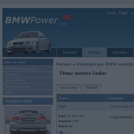
Sveiks,
Viesi!
Ie
Galvenā
Forums
Galerijas
Ziņas un raksti
Forums
»
Diskusijas par BMW modeļi
BMW modeļu jaunumi
Tēma: motora čaulas
BMW testi
Mēneša BMW
Sērijveida tūnings
Jauna tēma
Atbildēt
Vel...
Autors
Ziņojums
Gadījuma bilde
ZigS
10. Oct 2005, 19
Kopš:
15. May 2003
svaigi uzčauļotu 
Ziņojumi:
2708
Braucu ar: