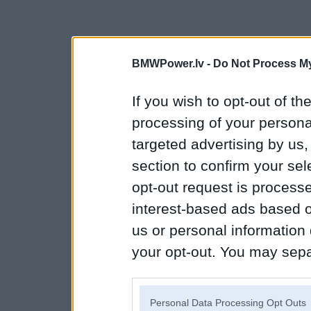
BMWPower.lv -
Do Not Process My
If you wish to opt-out of the
processing of your personal
targeted advertising by us
section to confirm your sel
opt-out request is proces
interest-based ads based o
us or personal information d
your opt-out. You may separ
disclosure of your personal
IAB’s list of downstream pa
Personal Data Processing Opt Outs