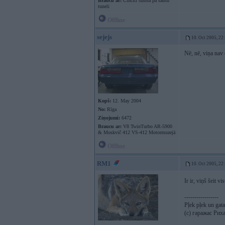
Braucu ar:
Cincīti tumsā pa sausu
tuneli
Offline
sejejs
10. Oct 2005, 22
Nē, nē, viņa nav 
Kopš:
12. May 2004
No:
Rīga
Ziņojumi:
6472
Braucu ar:
V8 TwinTurbo AR-5900
& Moskvič 412 VS-412 Motormuzejā
Offline
RM1
10. Oct 2005, 22
Ir ir, viņš šeit vi
-----------------
Pļek pļek un ga
(c) гаражас Рих