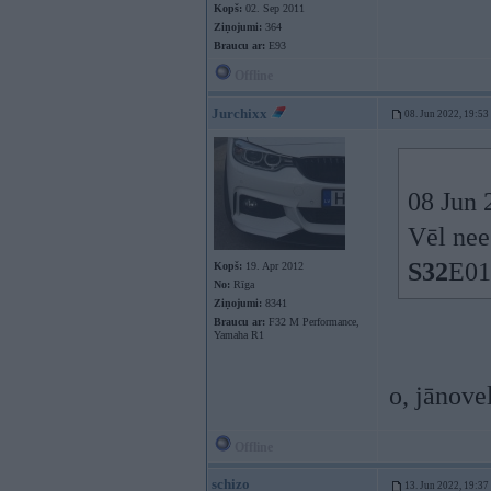
Kopš:
02. Sep 2011
Ziņojumi:
364
Braucu ar:
E93
Offline
Jurchixx
08. Jun 2022, 19:53
08 Jun 
Vēl nee
S32
E01
Kopš:
19. Apr 2012
No:
Rīga
Ziņojumi:
8341
Braucu ar:
F32 M Performance,
Yamaha R1
o, jānove
Offline
schizo
13. Jun 2022, 19:37