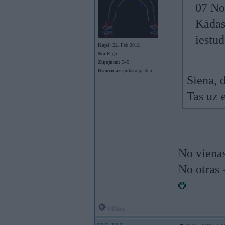
07 No
Kādas
iestu
Kopš:
22. Feb 2012
No:
Rīga
Ziņojumi:
545
Braucu ar:
pirkstu pa dēli.
Siena, 
Tas uz e
No vienas 
No otras 
Offline