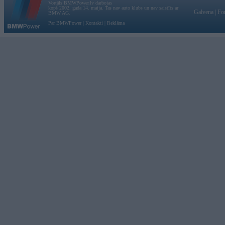
Vortāls BMWPower.lv darbojas
kopš 2002. gada 14. maija. Tas nav auto klubs un nav saistīts ar
Galvena
|
Fo
BMW AG.
Par BMWPower
|
Kontakti
|
Reklāma