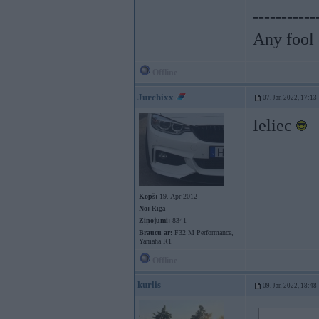
-----------
Any fool 
Offline
Jurchixx
07. Jan 2022, 17:13
Ieliec
Kopš:
19. Apr 2012
No:
Rīga
Ziņojumi:
8341
Braucu ar:
F32 M Performance,
Yamaha R1
Offline
kurlis
09. Jan 2022, 18:48