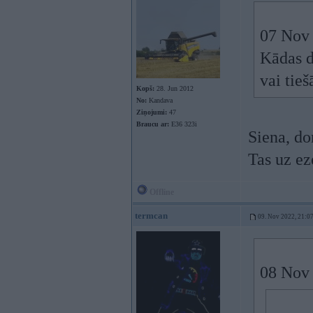
07 Nov
Kādas d
vai tie
Kopš:
28. Jun 2012
No:
Kandava
Ziņojumi:
47
Braucu ar:
E36 323i
Siena, do
Tas uz eze
Offline
termcan
09. Nov 2022, 21:0
08 Nov