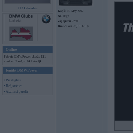
F13 kabriolets
Kopš:
15. May 2002
No:
Rīga
Ziņojumi:
22409
Braucu ar:
2x(R6+LSD)
Online
Pašreiz BMWPower skatās 121
viesi un 2 reģistrēti lietotāji.
Ienākt BMWPower
• Pieslēgties
• Reģistrēties
• Aizmirsi paroli?