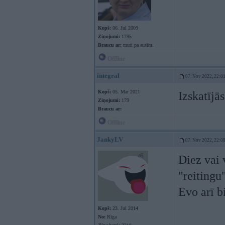
Kopš:
06. Jul 2009
Ziņojumi:
1795
Braucu ar:
muti pa ausīm.
Offline
integral
07. Nov 2022, 22:0
Kopš:
05. Mar 2021
Izskatījās
Ziņojumi:
179
Braucu ar:
Offline
JankyLV
07. Nov 2022, 22:0
Diez vai 
"reitingu"
Evo arī b
Kopš:
23. Jul 2014
No:
Rīga