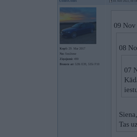
UldisUldis
10. Nov 2022, 10:1
09 Nov
08 No
Kopš:
29. Mar 2017
No:
Smiltene
Ziņojumi:
490
Braucu ar:
528i E39, 535i F10
07 
Kāda
iest
Siena,
Tas uz