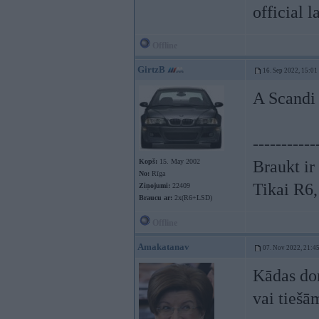
official 
Offline
GirtzB
16. Sep 2022, 15:01
A Scandi F
-----------
Kopš:
15. May 2002
Braukt ir
No:
Rīga
Tikai R6
Ziņojumi:
22409
Braucu ar:
2x(R6+LSD)
Offline
Amakatanav
07. Nov 2022, 21:4
Kādas dom
vai tiešā