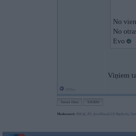
No viena
No otras
Evo
Viņiem ta
Offline
Jauna tēma
Atbildēt
Moderatori:
968-jk
,
AV
,
AiwaShuraLLP
,
BigArchi
,
Gir