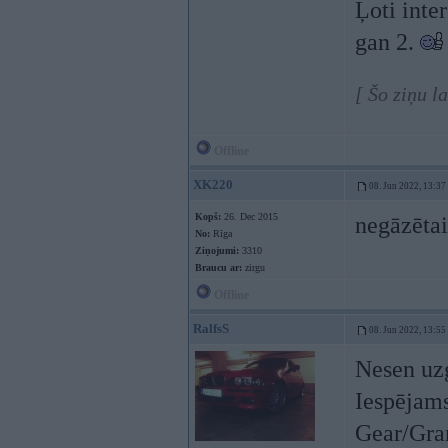
Ļoti inte
gan 2.
[ Šo ziņu l
Offline
XK220
08. Jun 2022, 13:37
Kopš:
26. Dec 2015
negāzētai
No:
Rīga
Ziņojumi:
3310
Braucu ar:
zirgu
Offline
RalfsS
08. Jun 2022, 13:55
Nesen uz
Iespējams
Gear/Gra