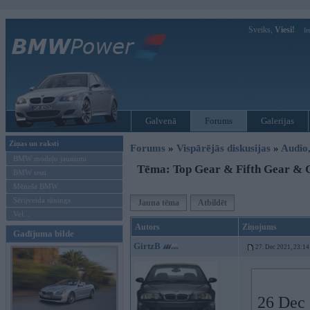
Sveiks,
Viesi!
Ie
Galvenā
Forums
Galerijas
Ziņas un raksti
Forums
»
Vispārējās diskusijas
»
Audio,
BMW modeļu jaunumi
Tēma: Top Gear & Fifth Gear & 
BMW testi
Mēneša BMW
Sērijveida tūnings
Jauna tēma
Atbildēt
Vel...
Autors
Ziņojums
Gadījuma bilde
GirtzB
27. Dec 2021, 23:14
26 Dec 