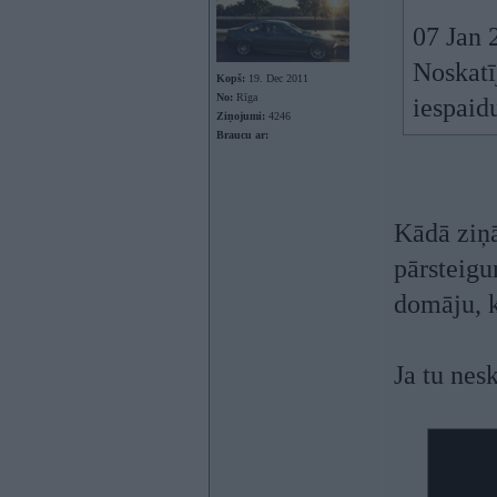
07 Jan 
Noskatī
Kopš:
19. Dec 2011
No:
Rīga
iespaid
Ziņojumi:
4246
Braucu ar:
Kādā ziņ
pārsteigu
domāju, k
Ja tu nes