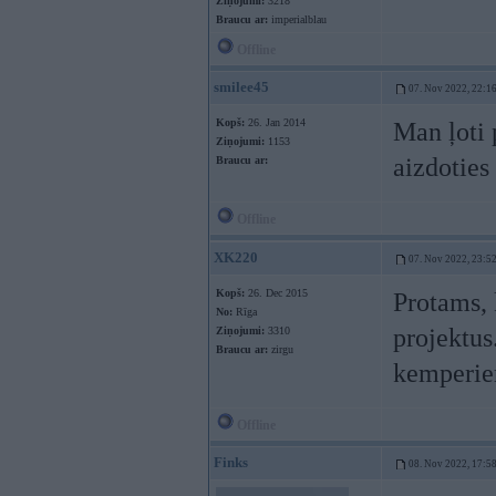
Ziņojumi:
3218
Braucu ar:
imperialblau
Offline
smilee45
07. Nov 2022, 22:1
Kopš:
26. Jan 2014
Man ļoti 
Ziņojumi:
1153
aizdoties
Braucu ar:
Offline
XK220
07. Nov 2022, 23:5
Kopš:
26. Dec 2015
Protams, 
No:
Rīga
projektus
Ziņojumi:
3310
Braucu ar:
zirgu
kemperie
Offline
Finks
08. Nov 2022, 17:5