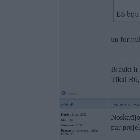
ES biju
un formu
-----------
Braukt ir
Tikai R6
Offline
gt99
07. Jan 2022, 02:29
Kopš:
14. Jun 2002
Noskatījo
No:
Rīga
par proje
Ziņojumi:
7200
Braucu ar:
autobusu, reizēm
ITR&CTR