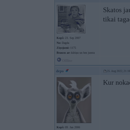
Skatos ja
tikai tag
Kopš:
23. Sep 2007
No:
Dagda
Ziņojumi:
1175
Braucu ar:
kūtiņu un bez jumta
Offline
depo
25. Aug 2022, 21:1
Kur nokač
Kopš:
09. Jan 2006