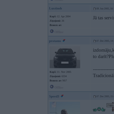
Luxtinsh
09. Jun 2005, 18:
Kopš:
12. Apr 2004
Jā tas serv
Ziņojumi:
26
Braucu ar:
Offline
protams
07. Dec 2005, 14
izdomāju,k
to darīt?Pl
-------------
Kopš:
11. Nov 2005
Tradicionāl
Ziņojumi:
6334
Braucu ar:
NS7
Offline
Speed3
07. Dec 2005, 15