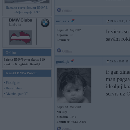
Hamann pārveidojumi BMW 3.
Offline
sērijas kupejai E92
mr_erix
09. Jun 2005, 13:
Kopš:
28. Aug 2002
Ir viens s
Ziņojumi:
48
savām rok
Braucu ar:
Offline
Online
Pašreiz BMWPower skatās 119
guntinjs
09. Jun 2005, 15:
viesi un 6 reģistrēti lietotāji.
ir gan zin
Ienākt BMWPower
man pagaas
• Pieslēgties
idealjnjika
• Reģistrēties
servis uz O
• Aizmirsi paroli?
Kopš:
13. Mar 2003
No:
Rīga
Ziņojumi:
1341
Braucu ar:
VOLVO 850
Offline