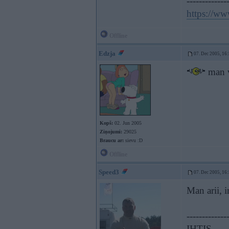
-------------
https://w
Offline
Edzja
07. Dec 2005, 16
man v
Kopš:
02. Jun 2005
Ziņojumi:
29025
Braucu ar:
sievu :D
Offline
Speed3
07. Dec 2005, 16
Man arii, 
-------------
IHTIS