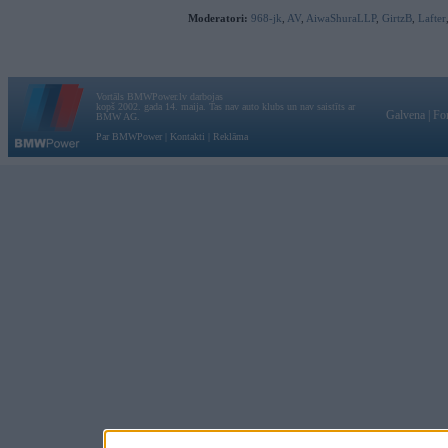
Moderatori:
968-jk
,
AV
,
AiwaShuraLLP
,
GirtzB
,
Lafter
Vortāls BMWPower.lv darbojas
kopš 2002. gada 14. maija. Tas nav auto klubs un nav saistīts ar
Galvena
|
Fo
BMW AG.
Par BMWPower
|
Kontakti
|
Reklāma