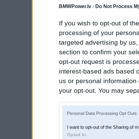
BMWPower.lv -
Do Not Process My
If you wish to opt-out of the
processing of your personal
targeted advertising by us
section to confirm your sel
opt-out request is proces
interest-based ads based o
us or personal information d
your opt-out. You may separ
disclosure of your personal
IAB’s list of downstream pa
Personal Data Processing Opt Outs
also be disclosed by us to 
I want to opt-out of the Sharing of 
Downstream Participants
th
Opted In
third parties.