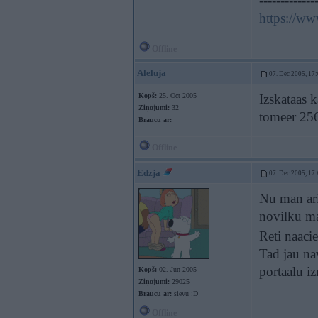
-------------
https://w
Offline
Aleluja
07. Dec 2005, 17
Kopš:
25. Oct 2005
Izskataas k
Ziņojumi:
32
tomeer 256
Braucu ar:
Offline
Edzja
07. Dec 2005, 17
Nu man arii
novilku ma
Reti naacie
Tad jau na
portaalu i
Kopš:
02. Jun 2005
Ziņojumi:
29025
Braucu ar:
sievu :D
Offline