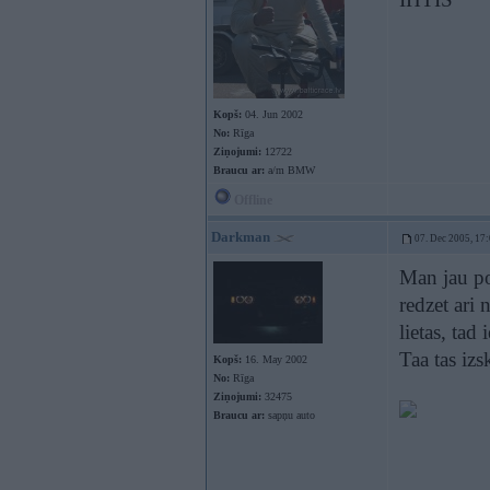
Kopš:
04. Jun 2002
No:
Rīga
Ziņojumi:
12722
Braucu ar:
a/m BMW
Offline
Darkman
07. Dec 2005, 17
Man jau po.
redzet ari
lietas, tad
Taa tas izs
Kopš:
16. May 2002
No:
Rīga
Ziņojumi:
32475
Braucu ar:
sapņu auto