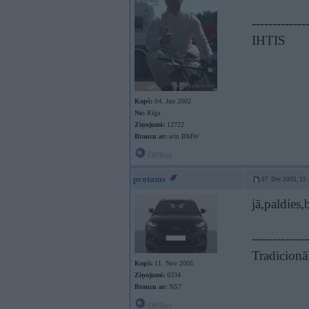
-------------
IHTIS
Kopš:
04. Jun 2002
No:
Rīga
Ziņojumi:
12722
Braucu ar:
a/m BMW
Offline
protams
07. Dec 2005, 15
jā,paldies,
-------------
Tradicionāl
Kopš:
11. Nov 2005
Ziņojumi:
6334
Braucu ar:
NS7
Offline