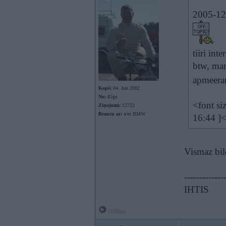
2005-12-
tiiri int
btw, man
apmeera
Kopš:
04. Jun 2002
No:
Rīga
<font s
Ziņojumi:
12722
Braucu ar:
a/m BMW
16:44 ]<
Vismaz bil
-------------
IHTIS
Offline