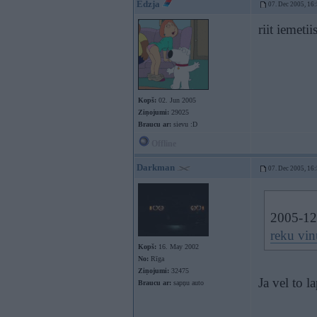
Edzja
07. Dec 2005, 16
riit iemeti
Kopš:
02. Jun 2005
Ziņojumi:
29025
Braucu ar:
sievu :D
Offline
Darkman
07. Dec 2005, 16
2005-12-
reku vin
Kopš:
16. May 2002
No:
Rīga
Ziņojumi:
32475
Ja vel to l
Braucu ar:
sapņu auto