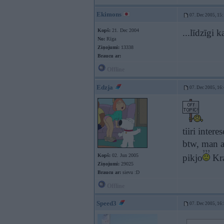
Ekimons
07. Dec 2005, 15
Kopš:
21. Dec 2004
...līdzīgi 
No:
Rīga
Ziņojumi:
13338
Braucu ar:
Offline
Edzja
07. Dec 2005, 16
tiiri inter
btw, man a
Kopš:
02. Jun 2005
pikjo
Kra
Ziņojumi:
29025
Braucu ar:
sievu :D
Offline
Speed3
07. Dec 2005, 16