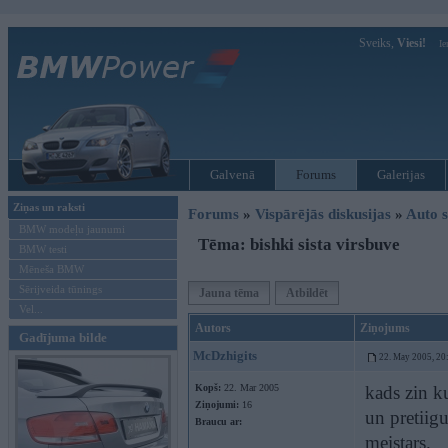
Sveiks,
Viesi!
Ie
Galvenā
Forums
Galerijas
Ziņas un raksti
Forums
»
Vispārējās diskusijas
»
Auto s
BMW modeļu jaunumi
Tēma: bishki sista virsbuve
BMW testi
Mēneša BMW
Sērijveida tūnings
Jauna tēma
Atbildēt
Vel...
Autors
Ziņojums
Gadījuma bilde
McDzhigits
22. May 2005, 20
Kopš:
22. Mar 2005
kads zin ku
Ziņojumi:
16
un pretiigu
Braucu ar:
meistars.