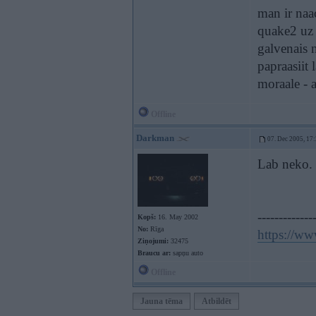
man ir naa
quake2 uz 
galvenais 
papraasiit 
moraale - 
Offline
Darkman
07. Dec 2005, 17
Lab neko. 
-------------
Kopš:
16. May 2002
No:
Rīga
https://w
Ziņojumi:
32475
Braucu ar:
sapņu auto
Offline
Jauna tēma
Atbildēt