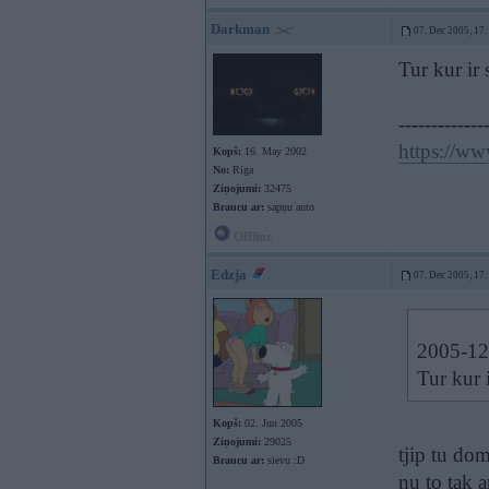
Darkman
07. Dec 2005, 17
Tur kur ir 
-------------
https://w
Kopš:
16. May 2002
No:
Rīga
Ziņojumi:
32475
Braucu ar:
sapņu auto
Offline
Edzja
07. Dec 2005, 17
2005-12-
Tur kur 
Kopš:
02. Jun 2005
Ziņojumi:
29025
tjip tu dom
Braucu ar:
sievu :D
nu to tak a