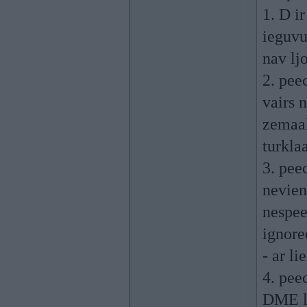
1. D ir
ieguvu
nav ljo
2. pee
vairs 
zemaak
turkla
3. pee
nevien
nespee
ignore
- ar l
4. pee
DME lj