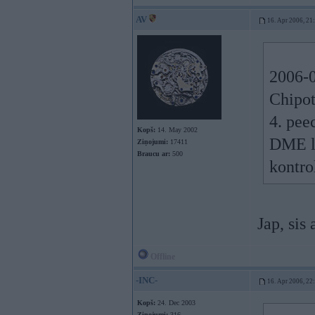
AV
16. Apr 2006, 21
2006-0
Chipot
4. pee
Kopš:
14. May 2002
DME lj
Ziņojumi:
17411
Braucu ar:
500
kontro
Jap, sis
Offline
-INC-
16. Apr 2006, 22
Kopš:
24. Dec 2003
Ziņojumi:
316