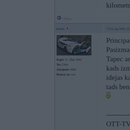
kilometr
Offline
aiwis
16. Apr 2006, 23
Principa
Pasizmax
Tapec ar
Kopš:
15. May 2002
No:
Cēsis
kads izm
Ziņojumi:
9460
Braucu ar:
wrx
idejas k
tads benz
----------
OTT-TV