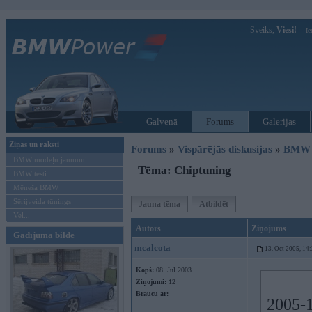
Sveiks,
Viesi!
Ie
Galvenā
Forums
Galerijas
Ziņas un raksti
Forums
»
Vispārējās diskusijas
»
BMW t
BMW modeļu jaunumi
Tēma: Chiptuning
BMW testi
Mēneša BMW
Sērijveida tūnings
Jauna tēma
Atbildēt
Vel...
Autors
Ziņojums
Gadījuma bilde
mcalcota
13. Oct 2005, 14
Kopš:
08. Jul 2003
Ziņojumi:
12
Braucu ar:
2005-1