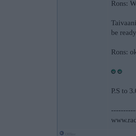
Rons: Wh
Taivaani
be read
Rons: ok
P.S to 3
----------
www.rad
Offline