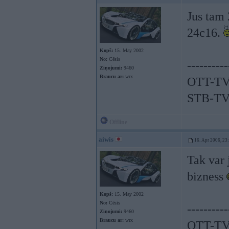
Jus tam 
24c16.
Kopš:
15. May 2002
No:
Cēsis
----------
Ziņojumi:
9460
Braucu ar:
wrx
OTT-TV
STB-TV
Offline
aiwis
16. Apr 2006, 23
Tak var j
bizness
Kopš:
15. May 2002
No:
Cēsis
----------
Ziņojumi:
9460
Braucu ar:
wrx
OTT-TV