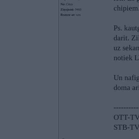
No:
Cēsis
chipiem
Ziņojumi:
9460
Braucu ar:
wrx
Ps. kaut
darit. Z
uz sekam
notiek 
Un nafig
doma ari
----------
OTT-TV
STB-TV