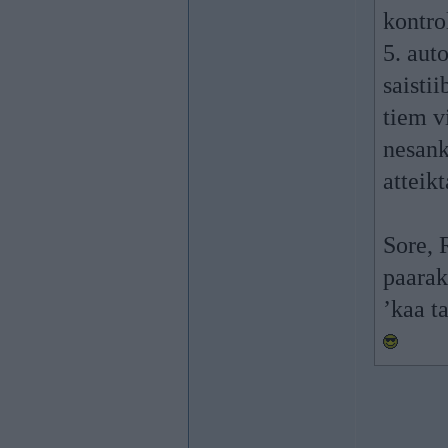
kontro
5. aut
saisti
tiem 
nesank
atteikt
Sore, 
paarak
’kaa ta