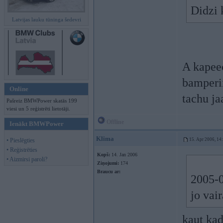
Didzi 
Latvijas lauku tūninga šedevri
A kapeec
bamperii
Online
tachu ja
Pašreiz BMWPower skatās 199
viesi un 5 reģistrēti lietotāji.
Offline
Ienākt BMWPower
Klima
• Pieslēgties
15. Apr 2006, 14
• Reģistrēties
Kopš:
14. Jan 2006
• Aizmirsi paroli?
Ziņojumi:
174
Braucu ar:
2005-0
jo vair
kaut kad