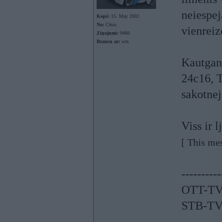
neiespej
Kopš:
15. May 2002
No:
Cēsis
vienreiz
Ziņojumi:
9460
Braucu ar:
wrx
Kautgan
24c16, T
sakotnej
Viss ir l
[ This me
----------
OTT-TV
STB-TV