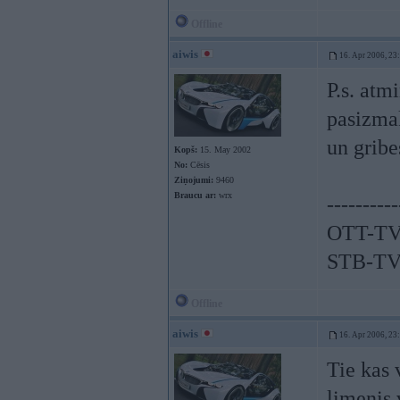
Offline
aiwis
16. Apr 2006, 23
P.s. atm
pasizmak
un gribe
Kopš:
15. May 2002
No:
Cēsis
Ziņojumi:
9460
Braucu ar:
wrx
----------
OTT-TV
STB-TV
Offline
aiwis
16. Apr 2006, 23
Tie kas 
limenis 