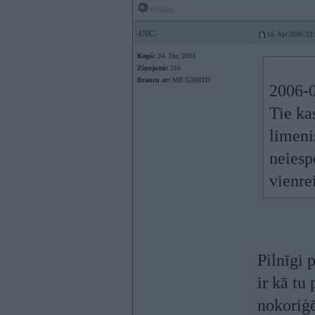
Offline
-INC-
16. Apr 2006, 23
Kopš:
24. Dec 2003
Ziņojumi:
316
Braucu ar:
MB G300TD
2006-0
Tie ka
limeni
neiesp
vienre
Pilnīgi 
ir kā tu
nokoriģē