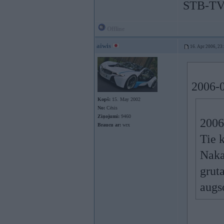
STB-TV
Offline
aiwis
16. Apr 2006, 23
2006-0
Kopš:
15. May 2002
No:
Cēsis
Ziņojumi:
9460
2006
Braucu ar:
wrx
Tie k
Naka
grut
augso