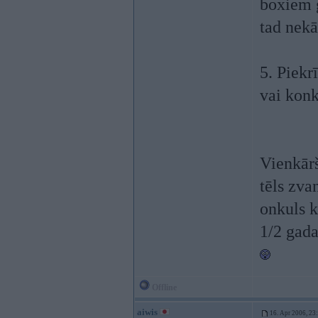
boxiem g
tad nek
5. Piekr
vai konk
Vienkārš
tēls zvan
onkuls k
1/2 gada
Offline
aiwis
16. Apr 2006, 23