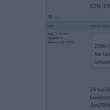
STB-TV
Offline
-INC-
16. Apr 2006, 23
Kopš:
24. Dec 2003
Ziņojumi:
316
Braucu ar:
MB G300TD
2006-0
Jus ta
izman
24 vai l
kodējumi
Am29f400