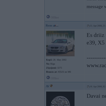
message w
Offline
Rons
15. Apr 2006, 21
Es driiz
e39, X5
----------
Kopš:
28. May 2002
www.rad
No:
Rīga
Ziņojumi:
3275
Braucu ar:
435iX un M6
Offline
AV
16. Apr 2006, 02
Davai n