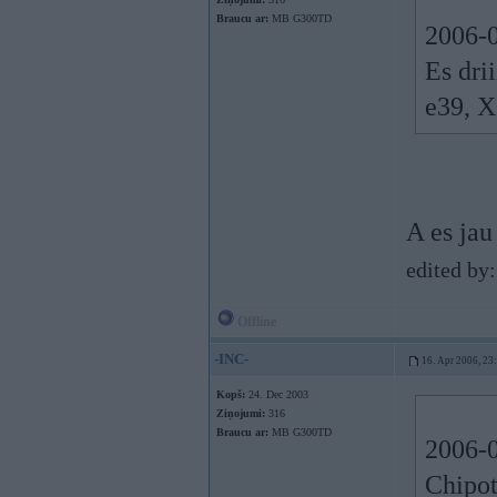
Braucu ar:
MB G300TD
2006-0
Es dri
e39, X
A es jau
edited by
Offline
-INC-
16. Apr 2006, 23
Kopš:
24. Dec 2003
Ziņojumi:
316
Braucu ar:
MB G300TD
2006-0
Chipot