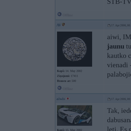
STB-TV
Offline
AV
17. Apr 2006, 00
aiwi, IM
jaunu
tu
kautko c
vienadi 
Kopš:
14. May 2002
palaboji
Ziņojumi:
17411
Braucu ar:
500
Offline
aiwis
17. Apr 2006, 00
Tak, ied
dabusana
leti. Es
Kopš:
15. May 2002