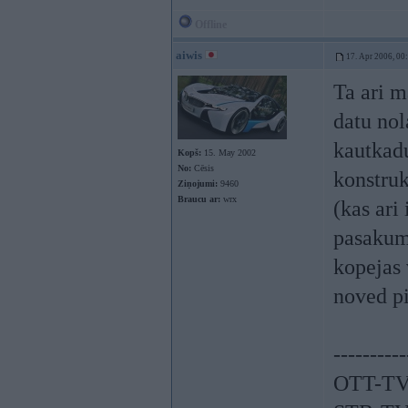
Offline
aiwis
17. Apr 2006, 00
Ta ari m
datu nol
kautkadu
Kopš:
15. May 2002
No:
Cēsis
konstruk
Ziņojumi:
9460
Braucu ar:
wrx
(kas ari
pasakuma
kopejas 
noved p
----------
OTT-TV