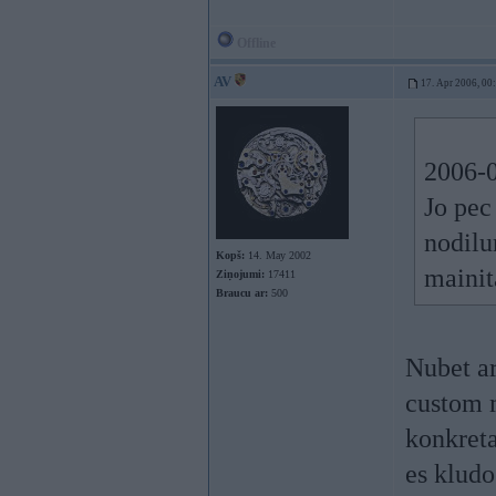
Offline
AV
17. Apr 2006, 00
2006-0
Jo pec
nodilu
Kopš:
14. May 2002
mainita
Ziņojumi:
17411
Braucu ar:
500
Nubet ar
custom m
konkreta
es klud