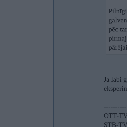
Pilnīg
galven
pēc ta
pirmaj
pārējai
Ja labi 
eksperi
----------
OTT-TV
STB-TV