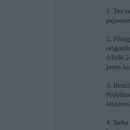
1. Tev ta
pajaunie
2. Pilnī
oriģināl
izlodē 2
jauns ka
3. Benzī
Problēma
lētajie
4. Neko 