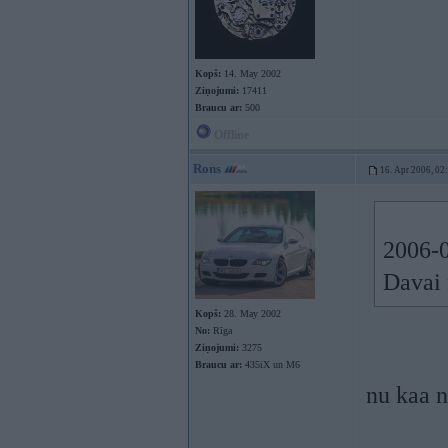
Kopš:
14. May 2002
Ziņojumi:
17411
Braucu ar:
500
Offline
Rons
16. Apr 2006, 02
2006-0
Davai 
Kopš:
28. May 2002
No:
Rīga
Ziņojumi:
3275
Braucu ar:
435iX un M6
nu kaa ne