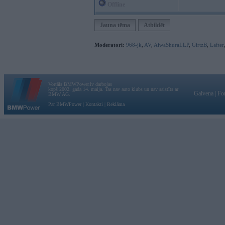
Offline
Jauna tēma
Atbildēt
Moderatori:
968-jk
,
AV
,
AiwaShuraLLP
,
GirtzB
,
Lafter
Vortāls BMWPower.lv darbojas
kopš 2002. gada 14. maija. Tas nav auto klubs un nav saistīts ar
Galvena
|
Fo
BMW AG.
Par BMWPower
|
Kontakti
|
Reklāma