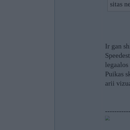
sitas n
Ir gan sh
Speedest
legaalos
Puikas s
arii vizu
----------