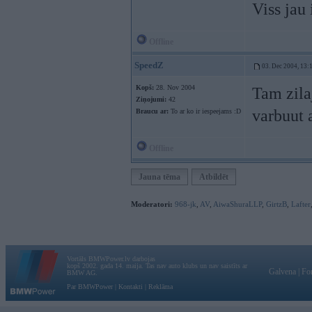
Viss jau
Offline
SpeedZ
03. Dec 2004, 13:
Kopš:
28. Nov 2004
Tam zila
Ziņojumi:
42
varbuut 
Braucu ar:
To ar ko ir iespeejams :D
Offline
Jauna tēma
Atbildēt
Moderatori:
968-jk
,
AV
,
AiwaShuraLLP
,
GirtzB
,
Lafter
Vortāls BMWPower.lv darbojas
kopš 2002. gada 14. maija. Tas nav auto klubs un nav saistīts ar
Galvena
|
Fo
BMW AG.
Par BMWPower
|
Kontakti
|
Reklāma