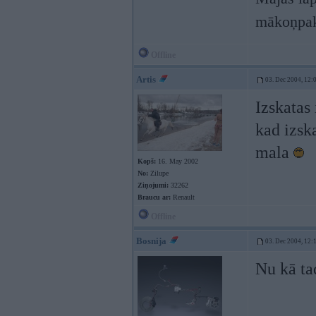
mākoņpak
Offline
Artis
03. Dec 2004, 12:
Izskatas 
kad izska
mala
Kopš:
16. May 2002
No:
Zilupe
Ziņojumi:
32262
Braucu ar:
Renault
Offline
Bosnija
03. Dec 2004, 12:
Nu kā ta