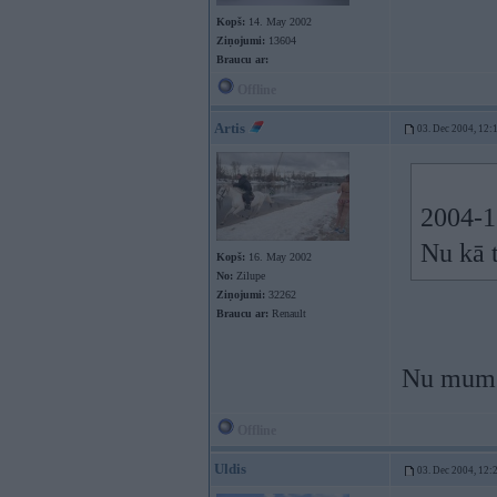
Kopš:
14. May 2002
Ziņojumi:
13604
Braucu ar:
Offline
Artis
03. Dec 2004, 12:
2004-12
Nu kā 
Kopš:
16. May 2002
No:
Zilupe
Ziņojumi:
32262
Braucu ar:
Renault
Nu mums 
Offline
Uldis
03. Dec 2004, 12: