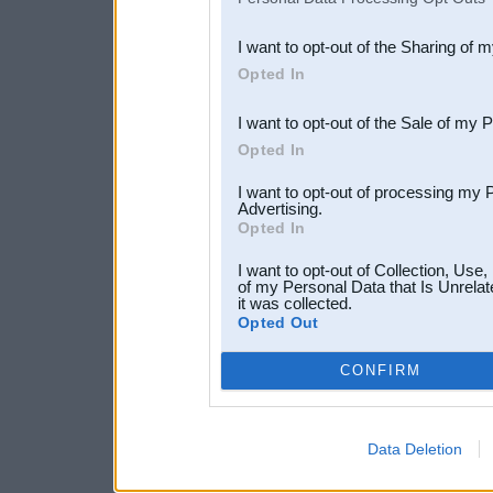
also be disclosed by us to 
I want to opt-out of the Sharing of 
Downstream Participants
th
Opted In
third parties.
I want to opt-out of the Sale of my 
Opted In
I want to opt-out of processing my 
Advertising.
Opted In
I want to opt-out of Collection, Use
of my Personal Data that Is Unrelat
it was collected.
Opted Out
CONFIRM
Data Deletion