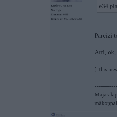
e34 pl
Kopš:
07. Jul 2002
No:
Rīga
Ziņojumi:
6065
Braucu ar:
M5 Luftwaffe/88
Pareizi t
Arti, ok
[ This mes
----------
Mājas lap
mākoņpak
Offline