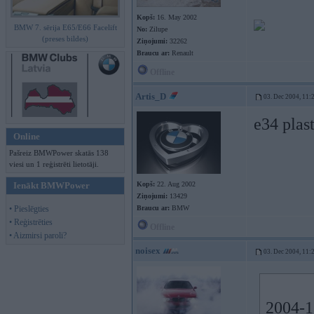
Kopš:
16. May 2002
BMW 7. sērija E65/E66 Facelift
No:
Zilupe
(preses bildes)
Ziņojumi:
32262
Braucu ar:
Renault
Offline
Artis_D
03. Dec 2004, 11:
e34 plas
Online
Pašreiz BMWPower skatās 138
viesi un 1 reģistrēti lietotāji.
Ienākt BMWPower
Kopš:
22. Aug 2002
Ziņojumi:
13429
• Pieslēgties
Braucu ar:
BMW
• Reģistrēties
Offline
• Aizmirsi paroli?
noisex
03. Dec 2004, 11:
2004-12