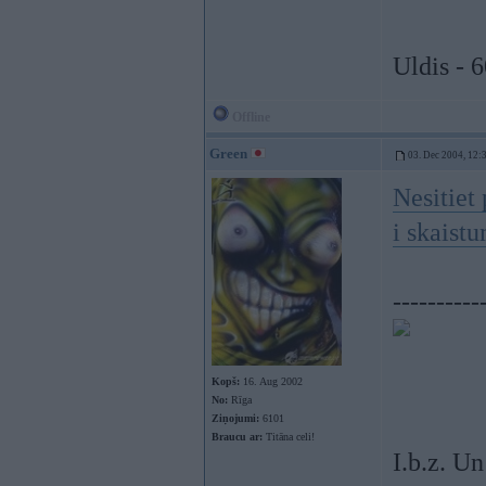
Uldis - 
Offline
Green
03. Dec 2004, 12:
Nesitiet
i skaist
----------
Kopš:
16. Aug 2002
No:
Rīga
Ziņojumi:
6101
Braucu ar:
Titāna celi!
I.b.z. Un 