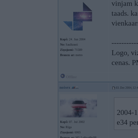
vinjam k
taads. ka
vienkaar
Kopš:
24. Jun 2004
----------
No:
Saulkrasti
Ziņojumi:
71589
Logo, viz
Braucu ar:
metro
cenas. P
Offline
noisex
03. Dec 2004, 12:
2004-12
e34 pe
Kopš:
07. Jul 2002
No:
Rīga
Ziņojumi:
6065
Braucu ar:
M5 Luftwaffe/88