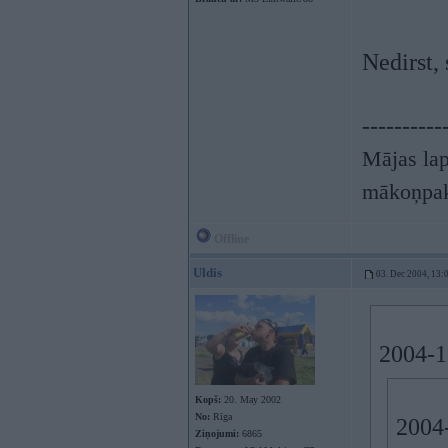
Nedirst,
----------
Mājas lap
mākoņpak
Offline
Uldis
03. Dec 2004, 13:
2004-12
Kopš:
20. May 2002
No:
Rīga
2004-
Ziņojumi:
6865