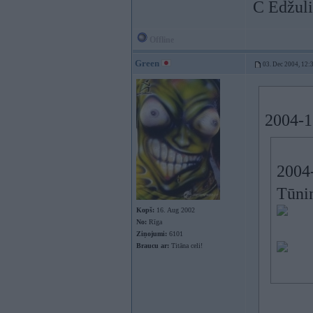
C Edžuli
Offline
Green
03. Dec 2004, 12:
2004-1
2004-
Tūnin
Kopš:
16. Aug 2002
No:
Rīga
Ziņojumi:
6101
Braucu ar:
Titāna celi!