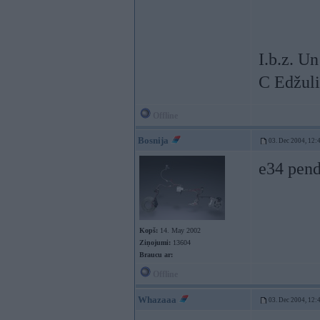
I.b.z. Un 
C Edžuli
Offline
Bosnija
03. Dec 2004, 12:
e34 pen
Kopš:
14. May 2002
Ziņojumi:
13604
Braucu ar:
Offline
Whazaaa
03. Dec 2004, 12: