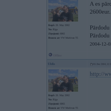
A es pār
2600eur
Kopš:
20. May 2002
Pārdodu
No:
Rīga
Ziņojumi:
6865
Pārdodu
Braucu ar:
VW Multivan T5
2004-12-0
Offline
Uldis
03. Dec 2004, 12:
http://
Kopš:
20. May 2002
No:
Rīga
Ziņojumi:
6865
Braucu ar:
VW Multivan T5