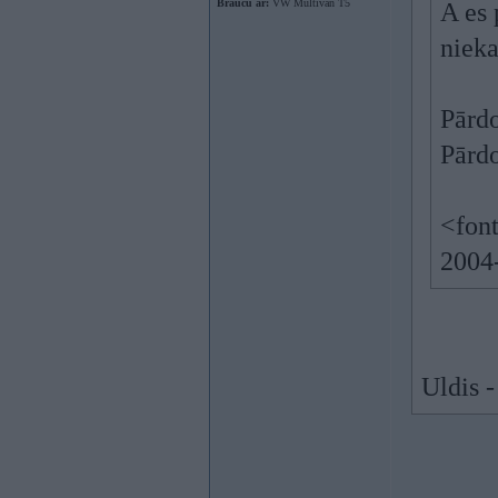
Braucu ar:
VW Multivan T5
A es 
niek
Pārd
Pārd
<font
2004
Uldis 