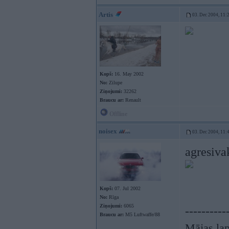
Artis
03. Dec 2004, 11:
Kopš:
16. May 2002
No:
Zilupe
Ziņojumi:
32262
Braucu ar:
Renault
Offline
noisex
03. Dec 2004, 11:
agresiv
Kopš:
07. Jul 2002
No:
Rīga
Ziņojumi:
6065
----------
Braucu ar:
M5 Luftwaffe/88
Mājas lap