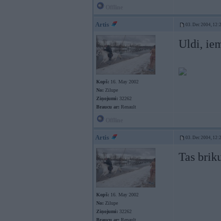
Offline
Artis
03. Dec 2004, 12:
Uldi, ie
Kopš:
16. May 2002
No:
Zilupe
Ziņojumi:
32262
Braucu ar:
Renault
Offline
Artis
03. Dec 2004, 12:
Tas brik
Kopš:
16. May 2002
No:
Zilupe
Ziņojumi:
32262
Braucu ar:
Renault