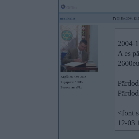
Offline
markelis
03. Dec 2004, 12:
2004-12
A es p
2600eu
Kopš:
28. Oct 2002
Pārdod
Ziņojumi:
13015
Braucu ar:
eFku
Pārdod
<font 
12-03 