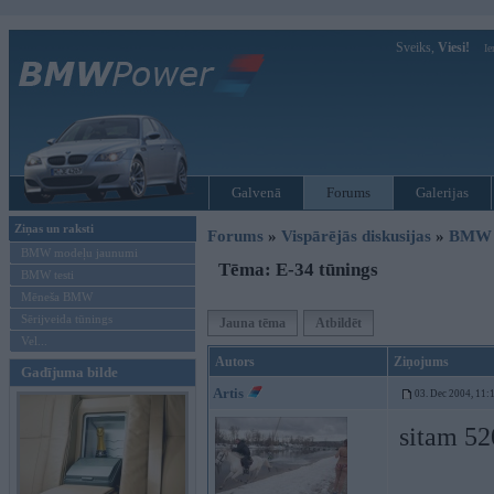
Sveiks,
Viesi!
Ie
Galvenā
Forums
Galerijas
Ziņas un raksti
Forums
»
Vispārējās diskusijas
»
BMW t
BMW modeļu jaunumi
Tēma: E-34 tūnings
BMW testi
Mēneša BMW
Sērijveida tūnings
Jauna tēma
Atbildēt
Vel...
Autors
Ziņojums
Gadījuma bilde
Artis
03. Dec 2004, 11:
sitam 520