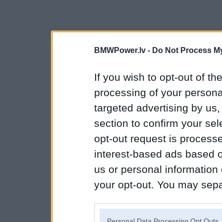
BMWPower.lv -
Do Not Process My
If you wish to opt-out of the
processing of your personal
targeted advertising by us
section to confirm your sel
opt-out request is proces
interest-based ads based o
us or personal information d
your opt-out. You may separ
disclosure of your personal
IAB’s list of downstream pa
Personal Data Processing Opt Outs