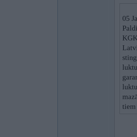
05 J
Pald
KGK
Latvi
stin
luktu
garam
lukt
mazā
tiem