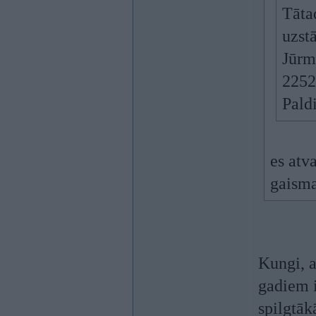
Tātad
uzst
Jūrm
2252
Pald
es atv
gaisma
Kungi, a
gadiem i
spilgtāk