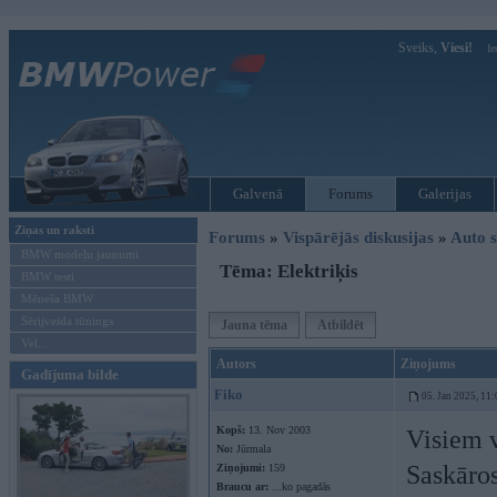
Sveiks,
Viesi!
Ie
Galvenā
Forums
Galerijas
Ziņas un raksti
Forums
»
Vispārējās diskusijas
»
Auto s
BMW modeļu jaunumi
Tēma: Elektriķis
BMW testi
Mēneša BMW
Sērijveida tūnings
Jauna tēma
Atbildēt
Vel...
Autors
Ziņojums
Gadījuma bilde
Fiko
05. Jan 2025, 11:
Kopš:
13. Nov 2003
Visiem 
No:
Jūrmala
Saskāros
Ziņojumi:
159
Braucu ar:
...ko pagadās