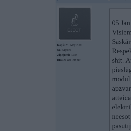
05 Jan
Visiem
Saskār
Kopš:
24. May 2002
Respek
No:
Sigulda
Ziņojumi:
3320
shit. A
Braucu ar:
Puf-puf
pieslē
modulis
apzvan
atteic
elektr
neesot
pasūtī