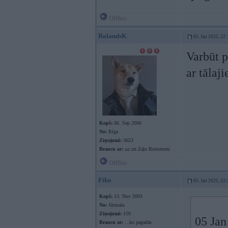
Offline
RolandsK
05. Jan 2025, 22:
Varbūt p
ar tālaj
Kopš:
06. Sep 2006
No:
Rīga
Ziņojumi:
3653
Braucu ar:
ᴑᴑ un Zaļo Briesmoni
Offline
Fiko
05. Jan 2025, 22:
Kopš:
13. Nov 2003
No:
Jūrmala
Ziņojumi:
159
05 Jan
Braucu ar:
...ko pagadās