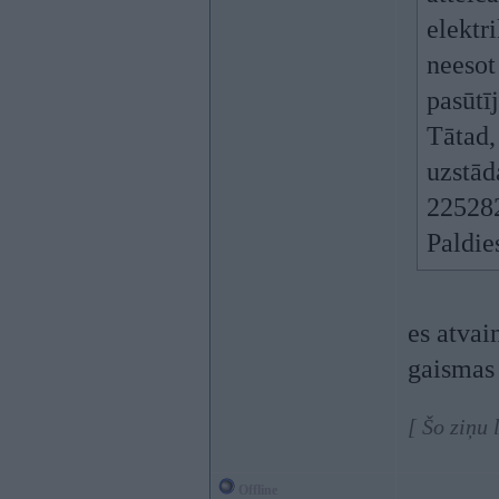
elektr
neesot
pasūtī
Tātad,
uzstād
22528
Paldie
es atvai
gaismas 
[ Šo ziņu
Offline