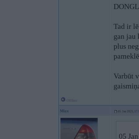
DONGL
Tad ir l
gan jau 
plus neg
pameklēt
Varbūt v
gaismiņa
Offline
Mizx
05. Jan 2025, 17:
05 Jan