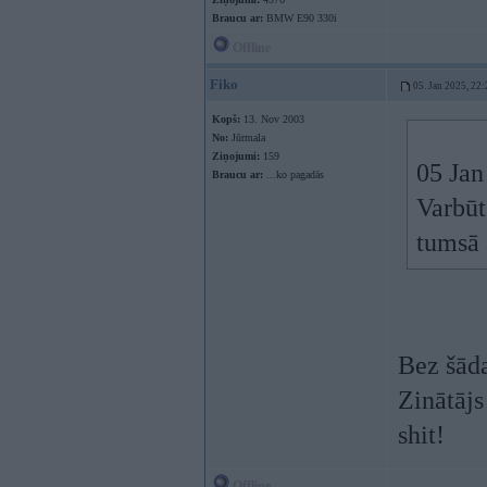
Braucu ar:
BMW E90 330i
Offline
Fiko
05. Jan 2025, 22:
Kopš:
13. Nov 2003
No:
Jūrmala
Ziņojumi:
159
05 Jan
Braucu ar:
...ko pagadās
Varbūt
tumsā 
Bez šāda
Zinātājs
shit!
Offline