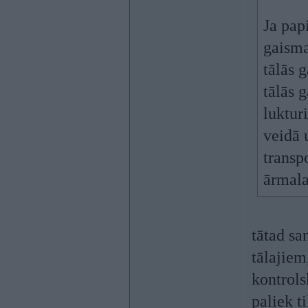
Ja pap
gaisma
tālās 
tālās 
luktur
veidā 
transp
ārmala
tātad sa
tālajiem
kontrols
paliek t