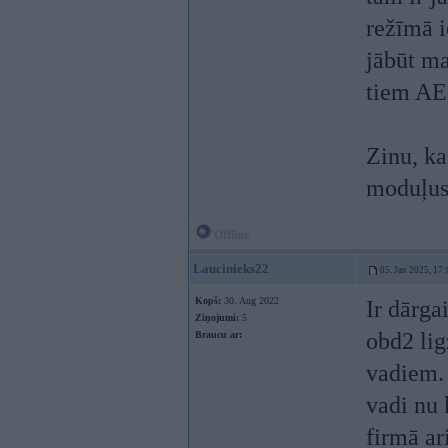
režīmā i
jābūt ma
tiem AE 
Zinu, ka
moduļus 
Offline
Laucinieks22
05. Jan 2025, 17:
Kopš:
30. Aug 2022
Ir dārga
Ziņojumi:
5
obd2 lig
Braucu ar:
vadiem. 
vadi nu 
firmā a