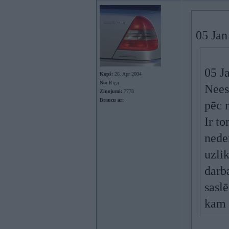
05 Jan
05 J
Kopš:
26. Apr 2004
No:
Rīga
Neesi
Ziņojumi:
7778
Braucu ar:
pēc 
Ir t
nede
uzlik
darba
saslē
kam 