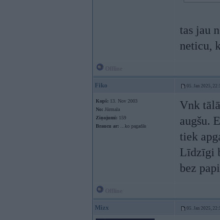
tas jau n
neticu, 
Offline
Fiko
05. Jan 2025, 22:
Kopš:
13. Nov 2003
Vnk tālā
No:
Jūrmala
augšu. E
Ziņojumi:
159
Braucu ar:
...ko pagadās
tiek apg
Līdzīgi 
bez pap
Offline
Mizx
05. Jan 2025, 22: