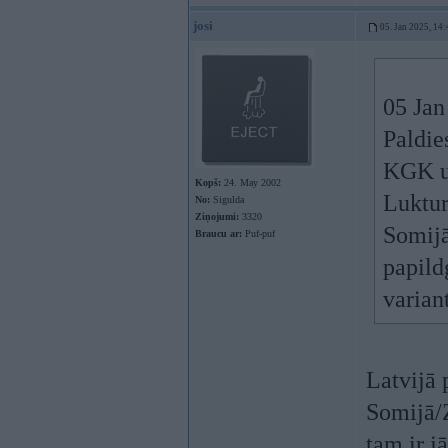
josi
05. Jan 2025, 14:
05 Jan
Paldie
KGK un
Kopš:
24. May 2002
Lukturi
No:
Sigulda
Ziņojumi:
3320
Somijā
Braucu ar:
Puf-puf
papild
varian
Latvijā 
Somijā/Z
tam ir j