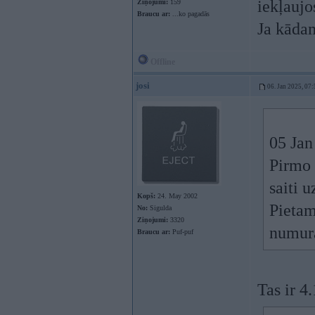
iekļaujo
Ziņojumi:
159
Braucu ar:
...ko pagadās
Ja kādam
Offline
josi
06. Jan 2025, 07:
05 Jan
Pirmo 
saiti 
Kopš:
24. May 2002
Pietam,
No:
Sigulda
Ziņojumi:
3320
numur
Braucu ar:
Puf-puf
Tas ir 4