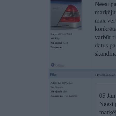
Neesi pa
marķējum
max vērt
konkrēta
Kopš:
26. Apr 2004
varbūt t
No:
Rīga
Ziņojumi:
7778
datus par
Braucu ar:
skandinā
Offline
Fiko
05. Jan 2025, 23:
Kopš:
13. Nov 2003
No:
Jūrmala
Ziņojumi:
159
05 Jan
Braucu ar:
...ko pagadās
Neesi 
marķēj