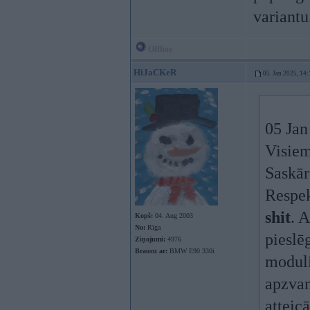
variantu
Offline
HiJaCKeR
05. Jan 2025, 14:
05 Jan
Visiem
Saskār
Respek
shit
. A
Kopš:
04. Aug 2003
No:
Rīga
pieslē
Ziņojumi:
4976
Braucu ar:
BMW E90 330i
modulis
apzvan
atteic