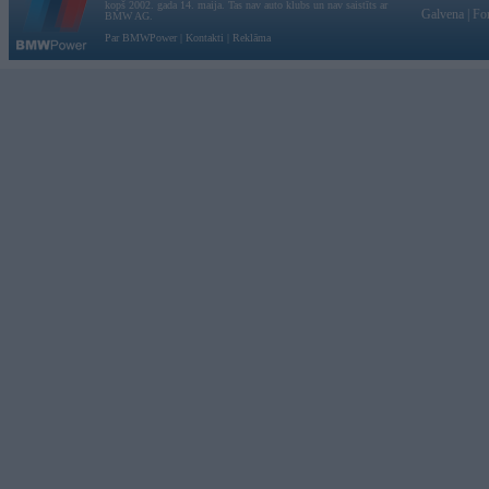
kopš 2002. gada 14. maija. Tas nav auto klubs un nav saistīts ar
Galvena
|
Fo
BMW AG.
Par BMWPower
|
Kontakti
|
Reklāma