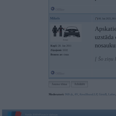
Offline
Mikels
06. Jan 2025, 08:
Apskatie
uzstāda 
nosauku
Kopš:
28. Jan 2011
Ziņojumi:
5532
Braucu ar:
cieņu
[ Šo ziņu
Offline
Jauna tēma
Atbildēt
Moderatori:
968-jk
,
AV
,
AiwaShuraLLP
,
GirtzB
,
Lafter
Vortāls BMWPower.lv darbojas