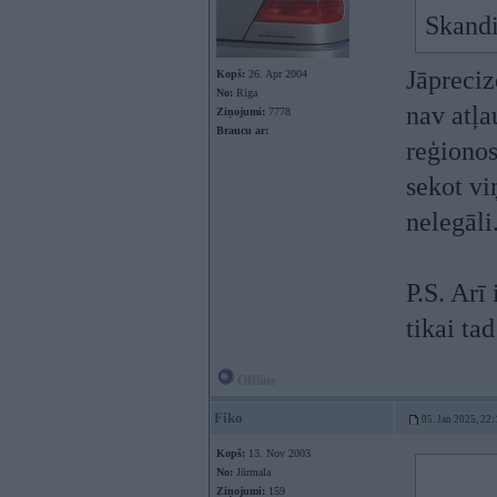
Skandi
Jāpreciz
Kopš:
26. Apr 2004
No:
Rīga
nav atļa
Ziņojumi:
7778
Braucu ar:
reģionos
sekot vi
nelegāli
P.S. Arī
tikai ta
Offline
Fiko
05. Jan 2025, 22:
Kopš:
13. Nov 2003
No:
Jūrmala
Ziņojumi:
159