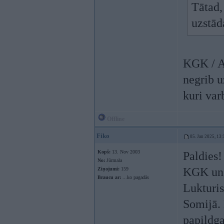
Tātad,
uzstād
KGK / Au
negrib u
kuri var
Offline
Fiko
05. Jan 2025, 13:
Kopš:
13. Nov 2003
Paldies!
No:
Jūrmala
KGK un 
Ziņojumi:
159
Braucu ar:
...ko pagadās
Lukturis
Somijā. 
papildga