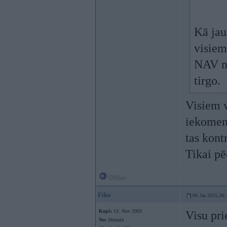
Kā jau
visie
NAV no
tirgo.
Visiem v
iekoment
tas kontr
Tikai pē
Offline
Fiko
06. Jan 2025, 06:
Kopš:
13. Nov 2003
Visu pri
No:
Jūrmala