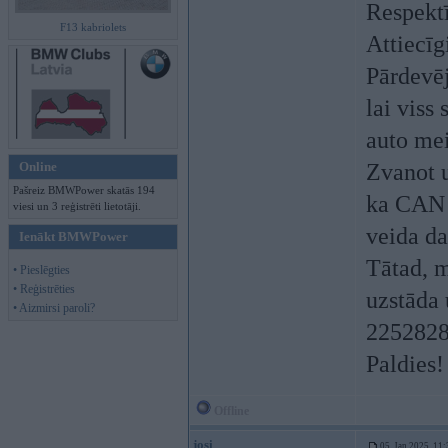
Respektī
F13 kabriolets
Attiecīgi
Pārdevēj
lai viss
auto mei
Online
Zvanot u
Pašreiz BMWPower skatās 194
ka CAN m
viesi un 3 reģistrēti lietotāji.
veida da
Ienākt BMWPower
Tātad, m
• Pieslēgties
• Reģistrēties
uzstāda 
• Aizmirsi paroli?
225282
Paldies!
Offline
josi
05. Jan 2025, 11: