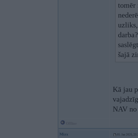
tomēr 
nederē
uzliks,
darba? 
saslēg
šajā z
Kā jau p
vajadzī
NAV no t
Offline
Mizx
05. Jan 2025, 23: