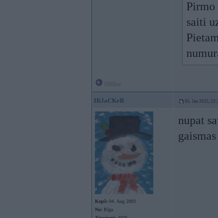
Pirmo 
saiti 
Pietam,
numur
Offline
HiJaCKeR
05. Jan 2025, 22:
nupat sa
gaismas 
Kopš:
04. Aug 2003
No:
Rīga
Ziņojumi:
4976