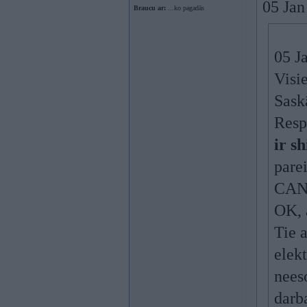
05 Jan
Braucu ar:
...ko pagadās
05 J
Visi
Sask
Respe
ir sh
parei
CAN m
OK, 
Tie 
elek
nees
darb