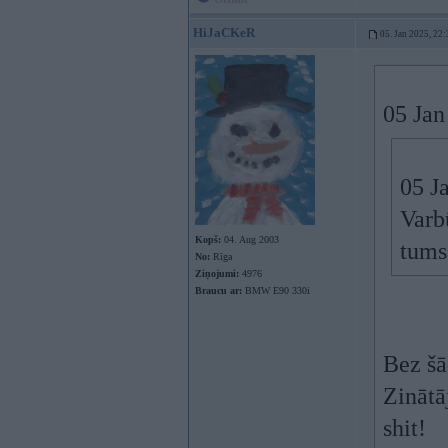
HiJaCKeR
05. Jan 2025, 22:
05 Jan
05 J
Varb
Kopš:
04. Aug 2003
tumsā
No:
Rīga
Ziņojumi:
4976
Braucu ar:
BMW E90 330i
Bez šā
Zinātā
shit!