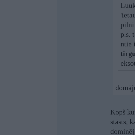
Luuk
'ieta
pilni
p.s. 
ntie 
tirg
ekso
domāju 
Kopš kur
stāsts, 
dominēja