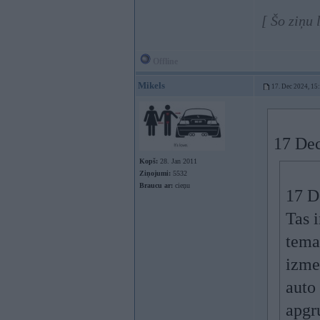
[ Šo ziņu
Offline
Mikels
17. Dec 2024, 15
17 Dec
Kopš:
28. Jan 2011
Ziņojumi:
5532
Braucu ar:
cieņu
17 D
Tas 
tema
izme
auto
apgr