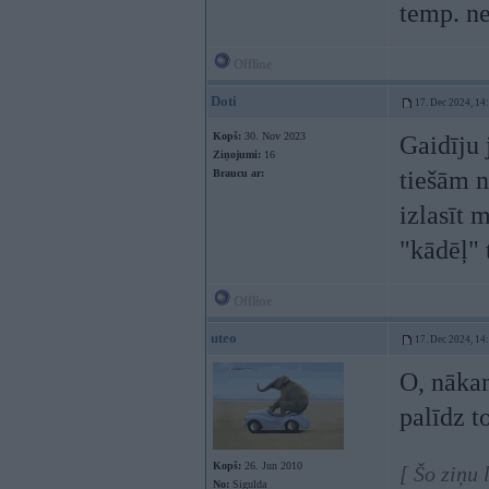
temp. ne
Offline
Doti
17. Dec 2024, 14
Kopš:
30. Nov 2023
Gaidīju 
Ziņojumi:
16
tiešām n
Braucu ar:
izlasīt 
"kādēļ" 
Offline
uteo
17. Dec 2024, 14
O, nākam
palīdz 
Kopš:
26. Jun 2010
[ Šo ziņu
No:
Sigulda