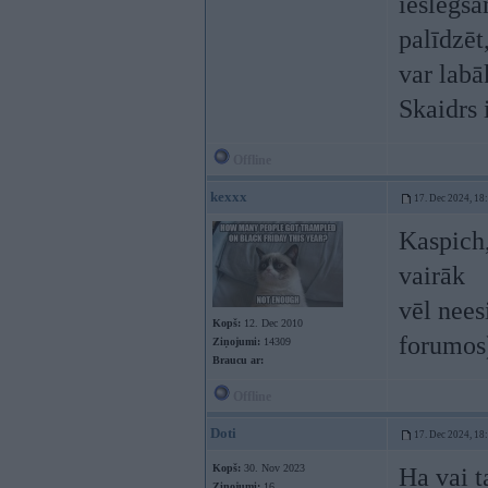
ieslēgša
palīdzēt
var labā
Skaidrs 
Offline
kexxx
17. Dec 2024, 18
Kaspich,
vairāk
vēl nees
Kopš:
12. Dec 2010
forumos
Ziņojumi:
14309
Braucu ar:
Offline
Doti
17. Dec 2024, 18
Kopš:
30. Nov 2023
Ha vai t
Ziņojumi:
16