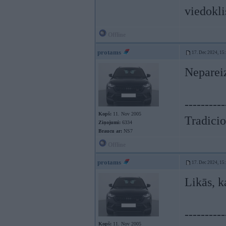
viedokli
Offline
protams
17. Dec 2024, 15
Nepareiz
----------
Kopš:
11. Nov 2005
Tradicio
Ziņojumi:
6334
Braucu ar:
NS7
Offline
protams
17. Dec 2024, 15
Likās, k
----------
Kopš:
11. Nov 2005