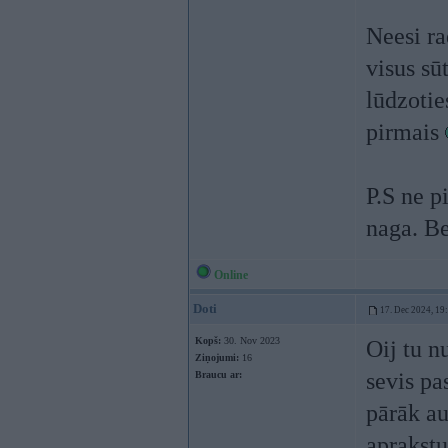
Neesi ra
visus sū
lūdzotie
pirmais
P.S ne p
naga. Be
Online
Doti
17. Dec 2024, 19
Kopš:
30. Nov 2023
Oij tu n
Ziņojumi:
16
sevis pas
Braucu ar:
pārāk au
aprakstu