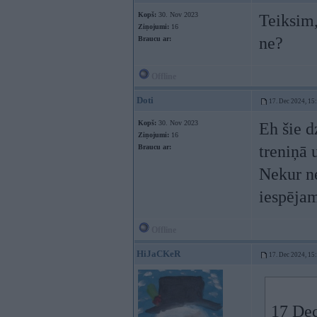
Kopš:
30. Nov 2023
Teiksim,
Ziņojumi:
16
ne?
Braucu ar:
Offline
Doti
17. Dec 2024, 15
Kopš:
30. Nov 2023
Eh šie d
Ziņojumi:
16
treniņā 
Braucu ar:
Nekur ne
iespējam
Offline
HiJaCKeR
17. Dec 2024, 15
17 Dec