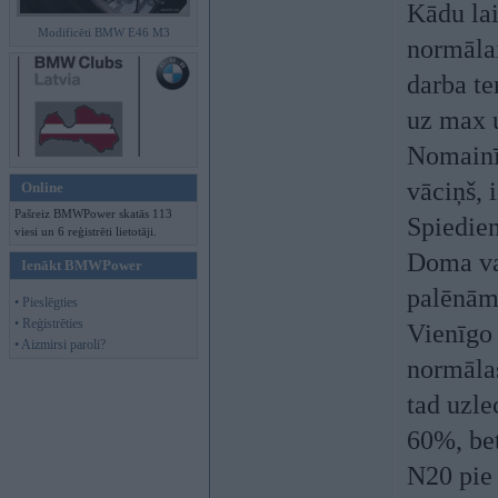
Kādu lai
Modificēti BMW E46 M3
normālai
darba te
uz max u
Nomainīt
vāciņš, 
Online
Pašreiz BMWPower skatās 113
Spiedien
viesi un 6 reģistrēti lietotāji.
Doma var
Ienākt BMWPower
palēnām 
• Pieslēgties
• Reģistrēties
Vienīgo 
• Aizmirsi paroli?
normālas
tad uzle
60%, bet
N20 pie 