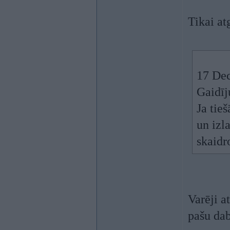
Tikai at
17 Dec
Gaidīju
Ja tie
un izl
skaidr
Varēji at
pašu dab