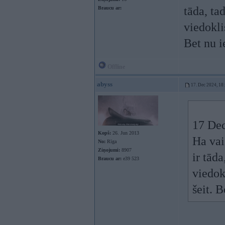
tāda, ta
Braucu ar:
viedoklis
Bet nu i
Offline
abyss
17. Dec 2024, 18
17 Dec
Kopš:
26. Jun 2013
Ha vai
No:
Rīga
Ziņojumi:
8907
ir tād
Braucu ar:
e39 523
viedokl
šeit. B