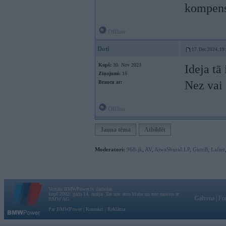
kompensē
Offline
Doti
17. Dec 2024, 19
Kopš:
30. Nov 2023
Ideja tā
Ziņojumi:
16
Nez vai 
Braucu ar:
Offline
Jauna tēma
Atbildēt
Moderatori:
968-jk
,
AV
,
AiwaShuraLLP
,
GirtzB
,
Lafter
Vortāls BMWPower.lv darbojas
kopš 2002. gada 14. maija. Tas nav auto klubs un nav saistīts ar
Galvena
|
Fo
BMW AG.
Par BMWPower
|
Kontakti
|
Reklāma