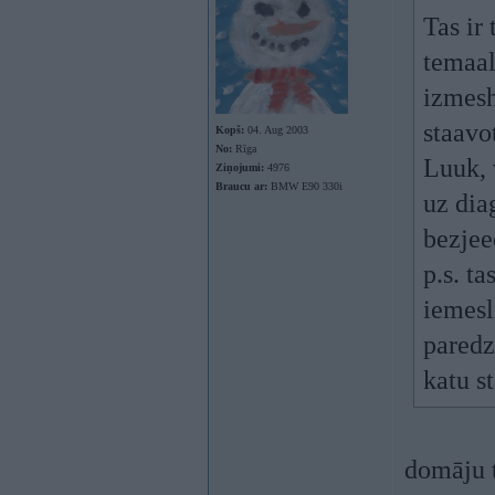
Tas ir
temaal
izmesh
staavo
Kopš:
04. Aug 2003
No:
Rīga
Luuk, 
Ziņojumi:
4976
Braucu ar:
BMW E90 330i
uz dia
bezjee
p.s. t
iemesli
paredz
katu s
domāju t