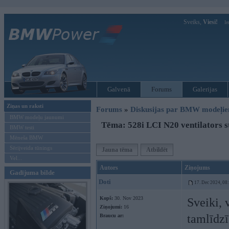
Sveiks,
Viesi!
Ie
Galvenā
Forums
Galerijas
Ziņas un raksti
Forums
»
Diskusijas par BMW modeļi
BMW modeļu jaunumi
Tēma: 528i LCI N20 ventilators 
BMW testi
Mēneša BMW
Sērijveida tūnings
Jauna tēma
Atbildēt
Vel...
Autors
Ziņojums
Gadījuma bilde
Doti
17. Dec 2024, 08
Kopš:
30. Nov 2023
Sveiki, 
Ziņojumi:
16
tamlīdzī
Braucu ar: