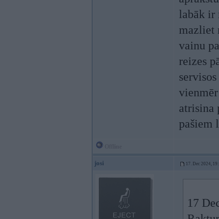
labāk ir
mazliet
vainu pa
reizes p
servisos
vienmēr
atrisina
pašiem l
Offline
josi
17. Dec 2024, 19
17 Dec
Raktur