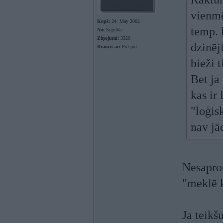
vienmē
Kopš:
24. May 2002
temp. k
No:
Sigulda
Ziņojumi:
3320
dzinēj
Braucu ar:
Puf-puf
bieži t
Bet ja
kas ir 
"loģis
nav jā
Nesaprot
"meklē k
Ja teikš