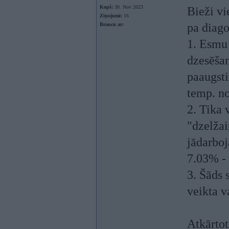
Kopš:
30. Nov 2023
Bieži vi
Ziņojumi:
16
pa diago
Braucu ar:
1. Esmu 
dzesēšan
paaugsti
temp. no
2. Tika 
"dzelžai
jādarboj
7.03% -
3. Šāds 
veikta 
Atkārtot