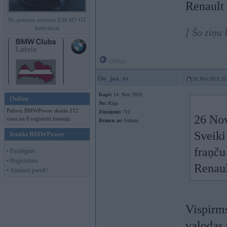
Renault 
No pelniem atdzimis E36 M3 GT
Individual
[ Šo ziņu
Offline
Oo_jaa_rs
26. Nov 2023, 13
Kopš:
14. Nov 2016
Online
No:
Rīga
Pašreiz BMWPower skatās 112
Ziņojumi:
715
26 No
viesi un 0 reģistrēti lietotāji.
Braucu ar:
Subaru
Sveiki
Ienākt BMWPower
fraņču
• Pieslēgties
• Reģistrēties
Renaul
• Aizmirsi paroli?
Vispirms
valodas 