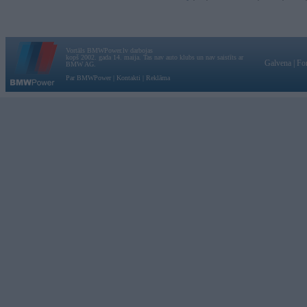
Vortāls BMWPower.lv darbojas
kopš 2002. gada 14. maija. Tas nav auto klubs un nav saistīts ar
Galvena
|
Fo
BMW AG.
Par BMWPower
|
Kontakti
|
Reklāma