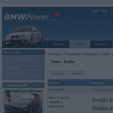
Sveiks,
Viesi!
Ie
Galvenā
Forums
Galerijas
Ziņas un raksti
Forums
»
Vispārējās diskusijas
»
Auto s
BMW modeļu jaunumi
Tēma: Trafic
BMW testi
Mēneša BMW
Sērijveida tūnings
Jauna tēma
Atbildēt
Vel...
Autors
Ziņojums
Gadījuma bilde
kristaps89
26. Nov 2023, 13
Kopš:
02. Jun 2015
Sveiki b
Ziņojumi:
4
franču a
Braucu ar:
e61