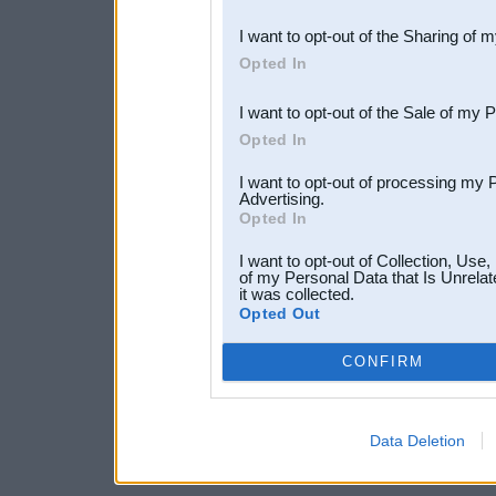
also be disclosed by us to 
I want to opt-out of the Sharing of 
Downstream Participants
th
Opted In
third parties.
I want to opt-out of the Sale of my 
Opted In
I want to opt-out of processing my 
Advertising.
Opted In
I want to opt-out of Collection, Use
of my Personal Data that Is Unrelat
it was collected.
Opted Out
CONFIRM
Data Deletion