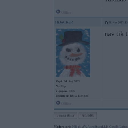
Offline
HiJaCKeR
26. Nov 2023, 13
nav tik t
Kopš:
04. Aug 2003
No:
Rīga
Ziņojumi:
4976
Braucu ar:
BMW E90 330i
Offline
Jauna tēma
Atbildēt
Moderatori:
968-jk
,
AV
,
AiwaShuraLLP
,
GirtzB
,
Lafter