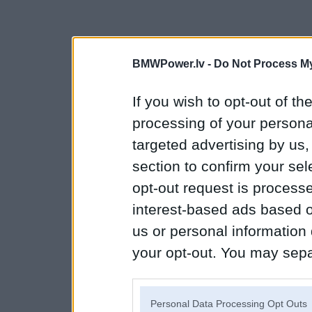
BMWPower.lv -
Do Not Process My
If you wish to opt-out of the
processing of your personal
targeted advertising by us
section to confirm your sel
opt-out request is proces
interest-based ads based o
us or personal information d
your opt-out. You may separ
disclosure of your personal
IAB’s list of downstream pa
Personal Data Processing Opt Outs