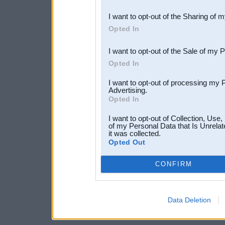
also be disclosed by us to 
I want to opt-out of the Sharing of 
Downstream Participants
th
Opted In
third parties.
I want to opt-out of the Sale of my 
Opted In
I want to opt-out of processing my 
Advertising.
Opted In
I want to opt-out of Collection, Use
of my Personal Data that Is Unrelat
it was collected.
Opted Out
CONFIRM
Data Deletion