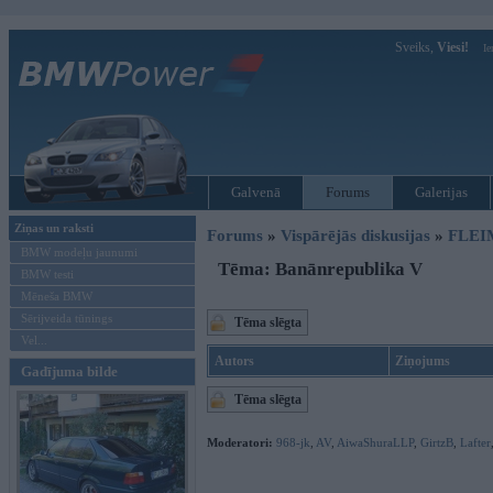
Sveiks,
Viesi!
Ie
Galvenā
Forums
Galerijas
Ziņas un raksti
Forums
»
Vispārējās diskusijas
»
FLEI
BMW modeļu jaunumi
Tēma: Banānrepublika V
BMW testi
Mēneša BMW
Sērijveida tūnings
Tēma slēgta
Vel...
Autors
Ziņojums
Gadījuma bilde
Tēma slēgta
Moderatori:
968-jk
,
AV
,
AiwaShuraLLP
,
GirtzB
,
Lafter