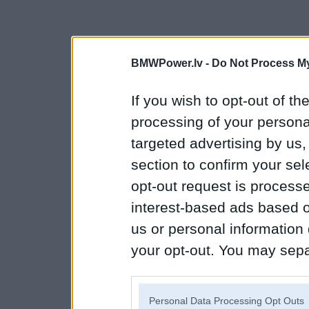
BMWPower.lv -
Do Not Process My
If you wish to opt-out of the
processing of your personal
targeted advertising by us
section to confirm your sel
opt-out request is proces
interest-based ads based o
us or personal information d
your opt-out. You may separ
disclosure of your personal
IAB’s list of downstream pa
Personal Data Processing Opt Outs