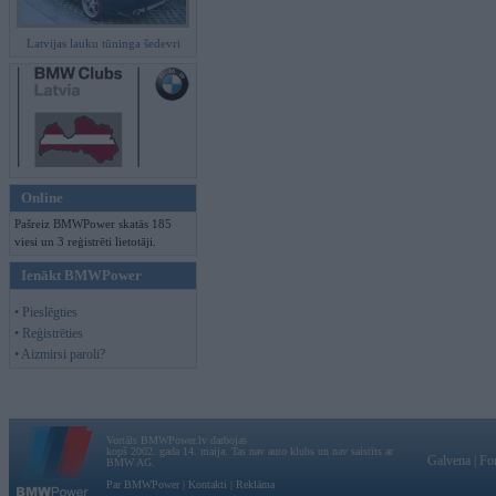
Latvijas lauku tūninga šedevri
Online
Pašreiz BMWPower skatās 185
viesi un 3 reģistrēti lietotāji.
Ienākt BMWPower
• Pieslēgties
• Reģistrēties
• Aizmirsi paroli?
Vortāls BMWPower.lv darbojas
kopš 2002. gada 14. maija. Tas nav auto klubs un nav saistīts ar
Galvena
|
Fo
BMW AG.
Par BMWPower
|
Kontakti
|
Reklāma