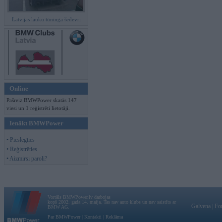
Latvijas lauku tūninga šedevri
Online
Pašreiz BMWPower skatās 147
viesi un 1 reģistrēti lietotāji.
Ienākt BMWPower
• Pieslēgties
• Reģistrēties
• Aizmirsi paroli?
Vortāls BMWPower.lv darbojas
kopš 2002. gada 14. maija. Tas nav auto klubs un nav saistīts ar
Galvena
|
Fo
BMW AG.
Par BMWPower
|
Kontakti
|
Reklāma