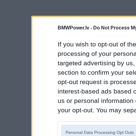
BMWPower.lv -
Do Not Process My
If you wish to opt-out of the
processing of your personal
targeted advertising by us
section to confirm your sel
opt-out request is proces
interest-based ads based o
us or personal information d
your opt-out. You may separ
disclosure of your personal
IAB’s list of downstream pa
Personal Data Processing Opt Outs