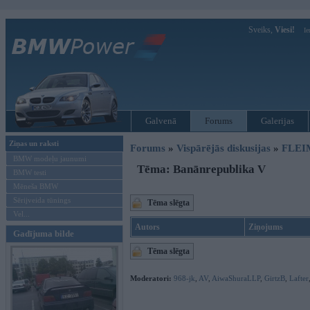
Sveiks,
Viesi!
Ie
Galvenā
Forums
Galerijas
Ziņas un raksti
Forums
»
Vispārējās diskusijas
»
FLEI
BMW modeļu jaunumi
Tēma: Banānrepublika V
BMW testi
Mēneša BMW
Sērijveida tūnings
Tēma slēgta
Vel...
Autors
Ziņojums
Gadījuma bilde
Tēma slēgta
Moderatori:
968-jk
,
AV
,
AiwaShuraLLP
,
GirtzB
,
Lafter