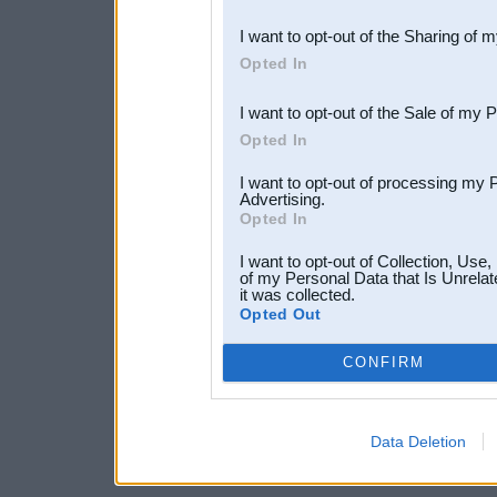
also be disclosed by us to 
I want to opt-out of the Sharing of 
Downstream Participants
th
Opted In
third parties.
I want to opt-out of the Sale of my 
Opted In
I want to opt-out of processing my 
Advertising.
Opted In
I want to opt-out of Collection, Use
of my Personal Data that Is Unrelat
it was collected.
Opted Out
CONFIRM
Data Deletion