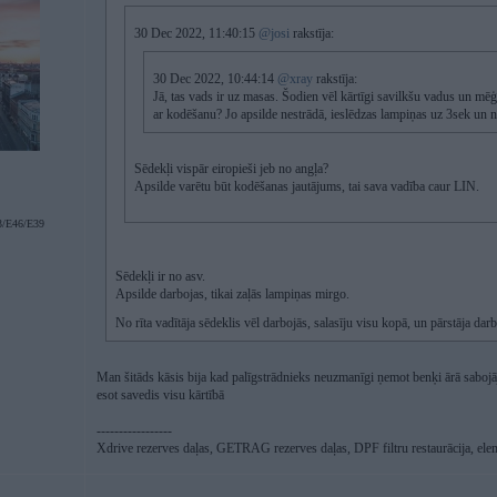
30 Dec 2022, 11:40:15
@josi
rakstīja:
30 Dec 2022, 10:44:14
@xray
rakstīja:
Jā, tas vads ir uz masas. Šodien vēl kārtīgi savilkšu vadus un mēģi
ar kodēšanu? Jo apsilde nestrādā, ieslēdzas lampiņas uz 3sek un n
Sēdekļi vispār eiropieši jeb no angļa?
Apsilde varētu būt kodēšanas jautājums, tai sava vadība caur LIN.
/E46/E39
Sēdekļi ir no asv.
Apsilde darbojas, tikai zaļās lampiņas mirgo.
No rīta vadītāja sēdeklis vēl darbojās, salasīju visu kopā, un pārstāja dar
Man šitāds kāsis bija kad palīgstrādnieks neuzmanīgi ņemot benķi ārā sabojāja 
esot savedis visu kārtībā
-----------------
Xdrive rezerves daļas, GETRAG rezerves daļas, DPF filtru restaurācija, ele