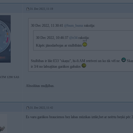
31. Dec 2022, 11:19
30 Dec 2022, 11:30:41
@bum_bumz
rakstīja:
30 Dec 2022, 10:46:37
@e34
rakstīja:
Kāpēc jānodarbojas ar stulbībām
Stulbības ir likt E53 "skaņu", hi-fi AM retrīveri un ko tik vēl ne.
Skaņa
ir 3/4 no labsajūtas garākos gabalos
/KTM 1290 SAS
Absolūtas muļķības.
31. Dec 2022, 11:42
Es varu garākos braucienos bez labas mūzikas iztikt,bet ar neērtu beņki pēc 