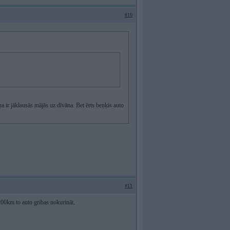
#10
 ir jāklausās mājās uz dīvāna. Bet ērts beņķis auto
#11
200km to auto gribas nokurināt.