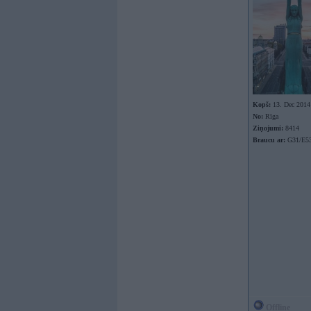
Kopš:
13. Dec 2014
No:
Rīga
Ziņojumi:
8414
Braucu ar:
G31/E53
Offline