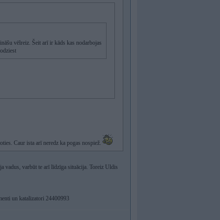
nāšu vēlreiz. Šeit arī ir kāds kas nodarbojas
odziest
boties. Caur ista arī neredz ka pogas nospiež.
vadus, varbūt te arī līdzīga situācija. Toreiz Uldis
menti un katalizatori 24400993