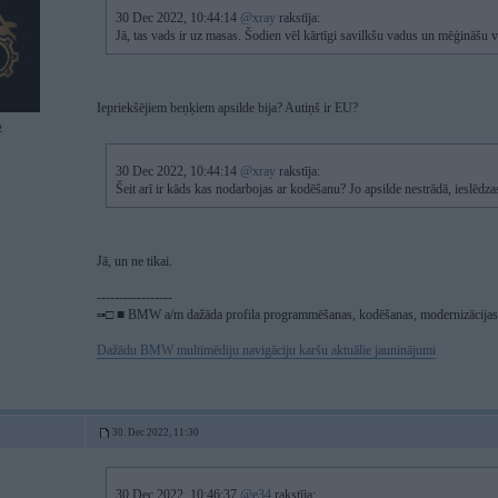
30 Dec 2022, 10:44:14
@xray
rakstīja:
Jā, tas vads ir uz masas. Šodien vēl kārtīgi savilkšu vadus un mēģināšu v
Iepriekšējiem beņķiem apsilde bija? Autiņš ir EU?
2
30 Dec 2022, 10:44:14
@xray
rakstīja:
Šeit arī ir kāds kas nodarbojas ar kodēšanu? Jo apsilde nestrādā, ieslēdz
Jā, un ne tikai.
-----------------
▫▪□ ■ BMW a/m dažāda profila programmēšanas, kodēšanas, modernizācijas, 
Dažādu BMW multimēdiju navigāciju karšu aktuālie jauninājumi
30. Dec 2022, 11:30
30 Dec 2022, 10:46:37
@e34
rakstīja: