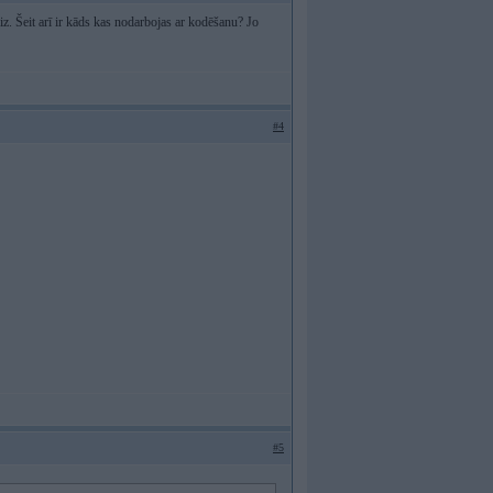
iz. Šeit arī ir kāds kas nodarbojas ar kodēšanu? Jo
#4
#5