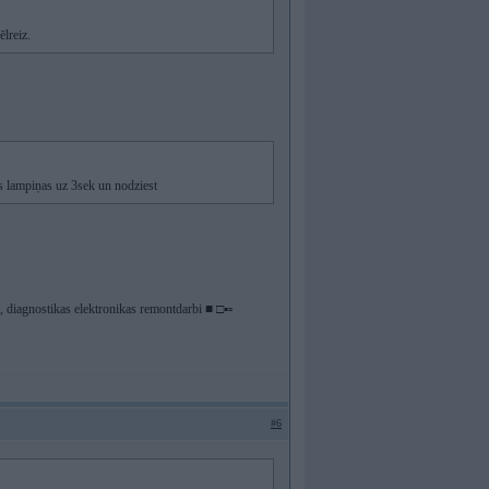
ēlreiz.
as lampiņas uz 3sek un nodziest
diagnostikas elektronikas remontdarbi ■ □▪▫
#6