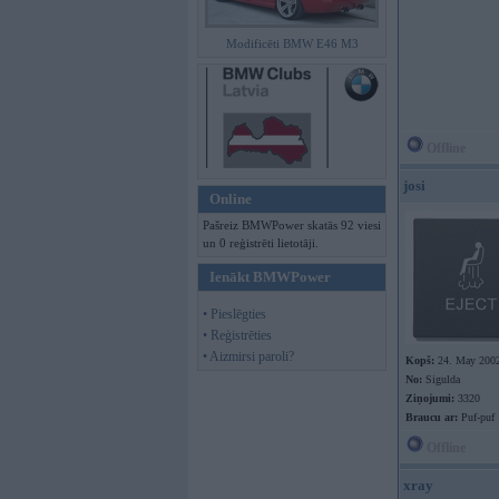
Modificēti BMW E46 M3
Offline
josi
Online
Pašreiz BMWPower skatās 92 viesi
un 0 reģistrēti lietotāji.
Ienākt BMWPower
• Pieslēgties
• Reģistrēties
• Aizmirsi paroli?
Kopš:
24. May 200
No:
Sigulda
Ziņojumi:
3320
Braucu ar:
Puf-puf
Offline
xray