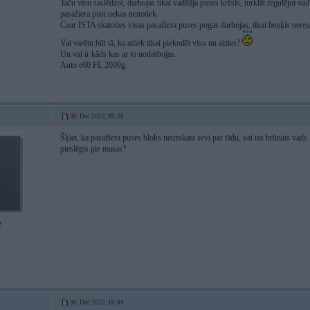
Taču visu saslēdzot, darbojas tikai vadītāja puses krēsls, turklāt regulējot vad
pasažiera pusi nekas nenotiek.
Caur ISTA skatoties visas pasažiera puses pogas darbojas, tikai beņķis nerea
Vai varētu būt tā, ka atliek tikai piekodēt visu un aizies?
Un vai ir kāds kas ar to nodarbojas.
Auto e60 FL 2009g.
30. Dec 2022, 09:20
Šķiet, ka pasažiera puses bloks neuzskata sevi par tādu, vai tas brūnais vads
pieslēgts pie masas?
2
30. Dec 2022, 10:44