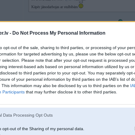
Kāpēc jānodarbojas ar stulbībām
Stulbības ir likt E53 "skaņu", hi-fi AM retrīveri un ko tik vēl ne.
Skaņa ir
no labsajūtas garākos gabalos
.lv -
Do Not Process My Personal Information
to opt-out of the sale, sharing to third parties, or processing of your per
30. Dec 2022, 11:40
formation for targeted advertising by us, please use the below opt-out s
r selection. Please note that after your opt-out request is processed y
eing interest-based ads based on personal information utilized by us or
30 Dec 2022, 10:44:14
@xray
rakstīja:
Jā, tas vads ir uz masas. Šodien vēl kārtīgi savilkšu vadus un mēģināšu v
disclosed to third parties prior to your opt-out. You may separately opt-
Jo apsilde nestrādā, ieslēdzas lampiņas uz 3sek un nodziest
losure of your personal information by third parties on the IAB’s list of
. This information may also be disclosed by us to third parties on the
IA
Participants
that may further disclose it to other third parties.
Sēdekļi vispār eiropieši jeb no angļa?
Apsilde varētu būt kodēšanas jautājums, tai sava vadība caur LIN.
2
l Data Processing Opt Outs
o opt-out of the Sharing of my personal data.
30. Dec 2022, 17:53