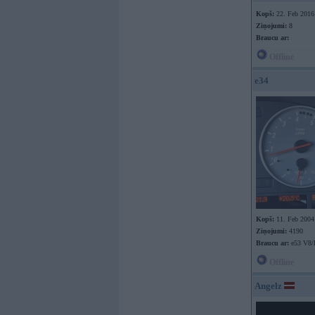
Kopš:
22. Feb 2016
Ziņojumi:
8
Braucu ar:
Offline
e34
Kopš:
11. Feb 2004
Ziņojumi:
4190
Braucu ar:
e53 V8
Offline
Angelz