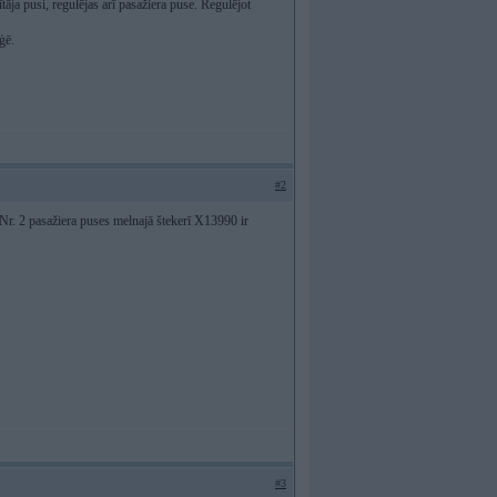
ītāja pusi, regulējas arī pasažiera puse. Regulējot
ģē.
#2
 Nr. 2 pasažiera puses melnajā štekerī X13990 ir
#3