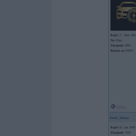
Kopš:
17. May 200
No:
Rīga
Ziņojumi:
2893
Braucu ar:
BMW
Offline
bum_bumz
Kopš:
05. Jan 2006
Ziņojumi:
7629