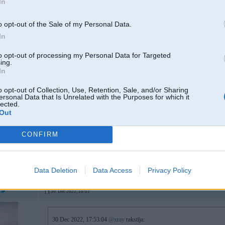
In
30 Dec 2022, 11:40:15
@josi
rakstīja:
o opt-out of the Sale of my Personal Data.
In
30 Dec 2022, 10:44:14
@xray
rakstīja:
Jā, tas vads ir uz masas. Šodien vēl kārtīgi savilkšu vadus un mēģināšu
to opt-out of processing my Personal Data for Targeted
kodēšanu? Jo apsilde nestrādā, ieslēdzas lampiņas uz 3sek un nodzies
ing.
In
Sēdekļi vispār eiropieši jeb no angļa?
o opt-out of Collection, Use, Retention, Sale, and/or Sharing
Apsilde varētu būt kodēšanas jautājums, tai sava vadība caur LIN.
ersonal Data that Is Unrelated with the Purposes for which it
lected.
Out
Sēdekļi ir no asv.
CONFIRM
Apsilde darbojas, tikai zaļās lampiņas mirgo.
No rīta vadītāja sēdeklis vēl darbojās, salasīju visu kopā, un pārstāja darbot
Data Deletion
Data Access
Privacy Policy
30. Dec 2022, 18:01
30 Dec 2022, 17:53:04
@xray
rakstīja: