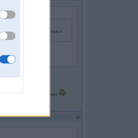
 vēlreiz. Šeit arī ir kāds kas nodarbojas ar
t
ies. Caur ista arī neredz ka pogas nospiež.
#9