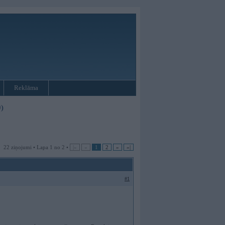
Reklāma
)
22 ziņojumi • Lapa 1 no 2 •
|«
«
1
2
»
»|
#1