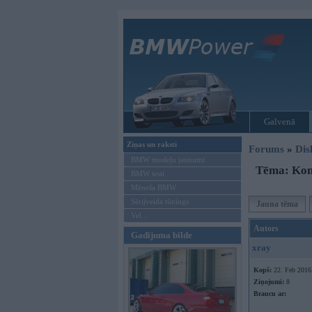
Galvenā
Ziņas un raksti
Forums
»
Dis
BMW modeļu jaunumi
Tēma: Kom
BMW testi
Mēneša BMW
Sērijveida tūnings
Jauna tēma
Vel...
Autors
Gadījuma bilde
xray
Kopš:
22. Feb 2016
Ziņojumi:
8
Braucu ar: