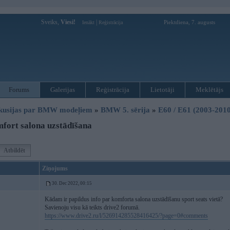
Sveiks,
Viesi!
|
Piektdiena, 7. augusts
Ienākt
Reģistrācija
Forums
Galerijas
Reģistrācija
Lietotāji
Meklētājs
kusijas par BMW modeļiem
»
BMW 5. sērija
»
E60 / E61 (2003-2010
fort salona uzstādīšana
Atbildēt
Ziņojums
30. Dec 2022, 00:15
Kādam ir papildus info par komforta salona uzstādīšanu sport seats vietā?
Savienoju visu kā teikts drive2 forumā.
https://www.drive2.ru/l/526914285528416425/?page=0#comments