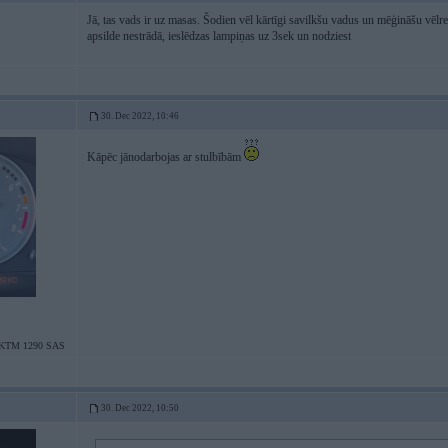
Jā, tas vads ir uz masas. Šodien vēl kārtīgi savilkšu vadus un mēģināšu vēlre
apsilde nestrādā, ieslēdzas lampiņas uz 3sek un nodziest
30. Dec 2022, 10:46
Kāpēc jānodarbojas ar stulbībām
/KTM 1290 SAS
30. Dec 2022, 10:50