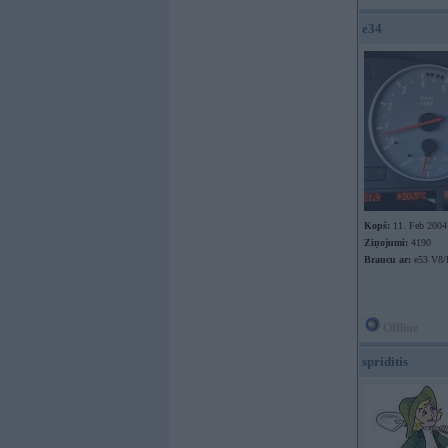
e34
Kopš:
11. Feb 2004
Ziņojumi:
4190
Braucu ar:
e53 V8
Offline
spriditis