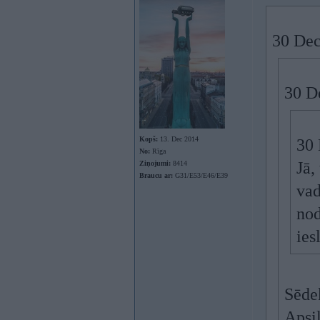
30 Dec
30 D
Kopš:
13. Dec 2014
30 
No:
Rīga
Jā,
Ziņojumi:
8414
Braucu ar:
G31/E53/E46/E39
vad
nod
ies
Sēdek
Apsil