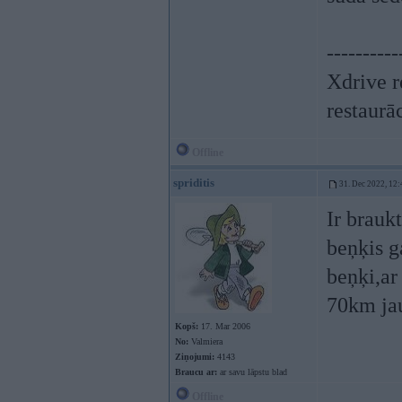
----------
Xdrive r
restaurā
Offline
spriditis
31. Dec 2022, 12:
Ir brauk
beņķis g
beņķi,ar
70km ja
Kopš:
17. Mar 2006
No:
Valmiera
Ziņojumi:
4143
Braucu ar:
ar savu lāpstu blad
Offline