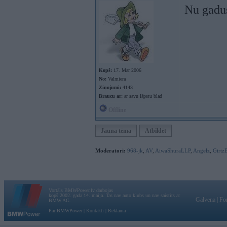
Nu gadus
Kopš:
17. Mar 2006
No:
Valmiera
Ziņojumi:
4143
Braucu ar:
ar savu lāpstu blad
Offline
Jauna tēma
Atbildēt
Moderatori:
968-jk
,
AV
,
AiwaShuraLLP
,
Angelz
,
Girtz
Vortāls BMWPower.lv darbojas
kopš 2002. gada 14. maija. Tas nav auto klubs un nav saistīts ar
Galvena
|
Fo
BMW AG.
Par BMWPower
|
Kontakti
|
Reklāma