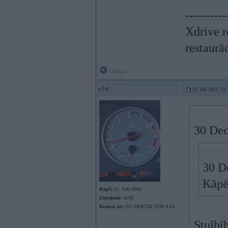
----------
Xdrive r
restaurā
Offline
e34
31. Dec 2022, 11:
30 Dec
30 D
Kāpē
Kopš:
11. Feb 2004
Ziņojumi:
4190
Braucu ar:
e53 V8/KTM 1290 SAS
Stulbīb