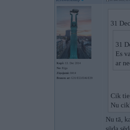
31. Dec 2022, 12:
31 Dec
31 D
Es va
ar ne
Kopš:
13. Dec 2014
No:
Rīga
Ziņojumi:
8414
Braucu ar:
G31/E53/E46/E39
Cik tie
Nu cik
Nu tā, k
sūda sēd