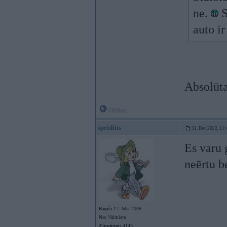
ne.
S
auto i
Absolūta
Offline
spriditis
31. Dec 2022, 11:
Es varu 
neērtu b
Kopš:
17. Mar 2006
No:
Valmiera
Ziņojumi:
4143