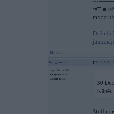
----------
▫▪□ ■ B
moderniz
Dažādu 
jauninā
Offline
bum_bumz
30. Dec 2022, 11:
Kopš:
05. Jan 2006
Ziņojumi:
7629
Braucu ar:
E34
30 Dec
Kāpēc 
Stulbības