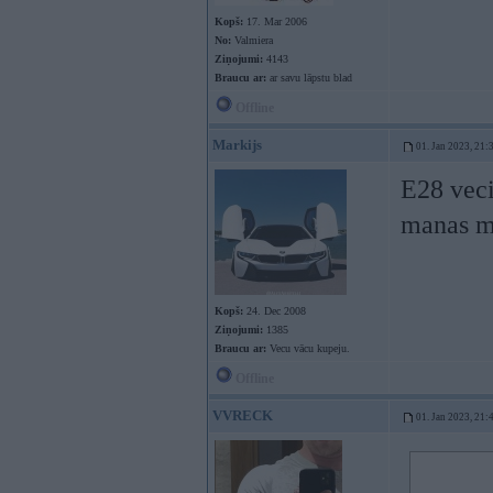
Kopš:
17. Mar 2006
No:
Valmiera
Ziņojumi:
4143
Braucu ar:
ar savu lāpstu blad
Offline
Markijs
01. Jan 2023, 21:
E28 vecie
manas m
Kopš:
24. Dec 2008
Ziņojumi:
1385
Braucu ar:
Vecu vācu kupeju.
Offline
VVRECK
01. Jan 2023, 21: