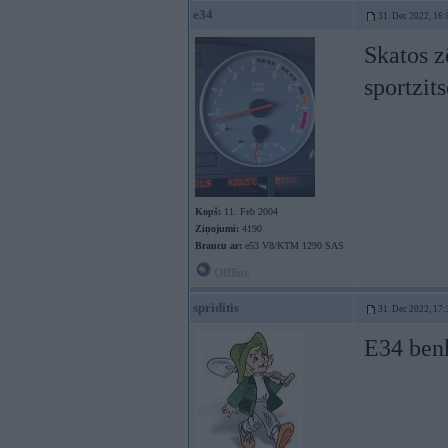
e34
31. Dec 2022, 16:
Skatos z
sportzit
Kopš:
11. Feb 2004
Ziņojumi:
4190
Braucu ar:
e53 V8/KTM 1290 SAS
Offline
spriditis
31. Dec 2022, 17:
E34 benk