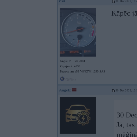
e34
30. Dec 2022, 10:
Kāpēc jā
Kopš:
11. Feb 2004
Ziņojumi:
4190
Braucu ar:
e53 V8/KTM 1290 SAS
Offline
Angelz
30. Dec 2022, 10:
30 Dec
Jā, tas
mēģinā