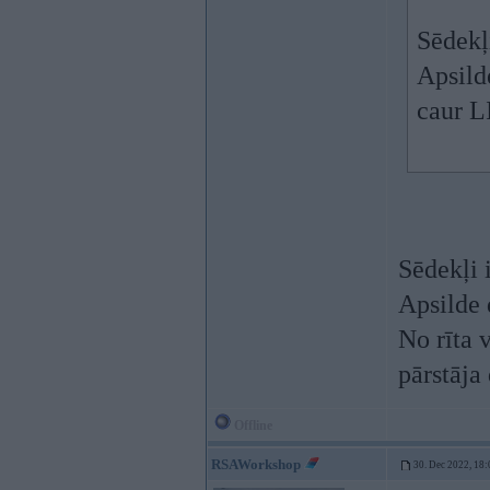
Sēdekļ
Apsild
caur L
Sēdekļi i
Apsilde 
No rīta 
pārstāja
Offline
RSAWorkshop
30. Dec 2022, 18: