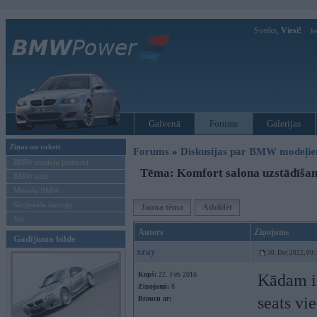
Sveiks,
Viesi!
Ie
Galvenā
Forums
Galerijas
Ziņas un raksti
Forums
»
Diskusijas par BMW modeļi
BMW modeļu jaunumi
Tēma: Komfort salona uzstādīša
BMW testi
Mēneša BMW
Sērijveida tūnings
Jauna tēma
Atbildēt
Vel...
Autors
Ziņojums
Gadījuma bilde
xray
30. Dec 2022, 00:
Kopš:
22. Feb 2016
Kādam ir
Ziņojumi:
8
seats vie
Braucu ar: