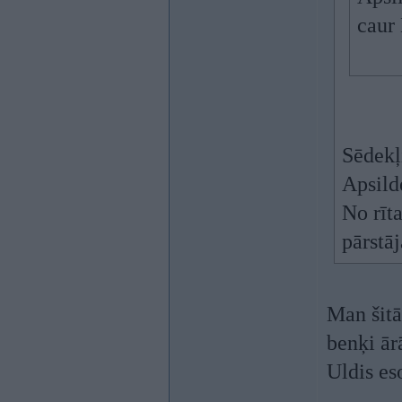
caur
Sēdekļi
Apsild
No rīta
pārstā
Man šitā
benķi ārā
Uldis es