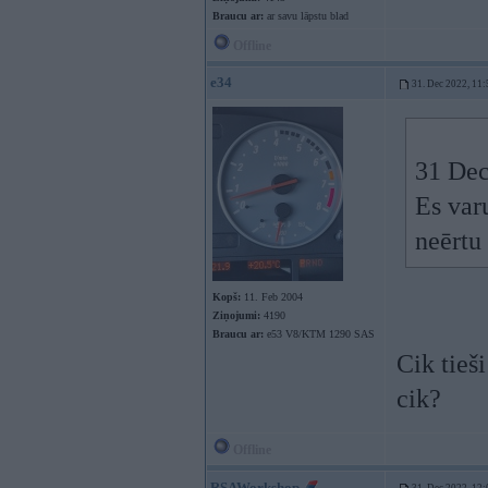
Braucu ar:
ar savu lāpstu blad
Offline
e34
31. Dec 2022, 11:
31 Dec
Es var
neērtu
Kopš:
11. Feb 2004
Ziņojumi:
4190
Braucu ar:
e53 V8/KTM 1290 SAS
Cik tieš
cik?
Offline
RSAWorkshop