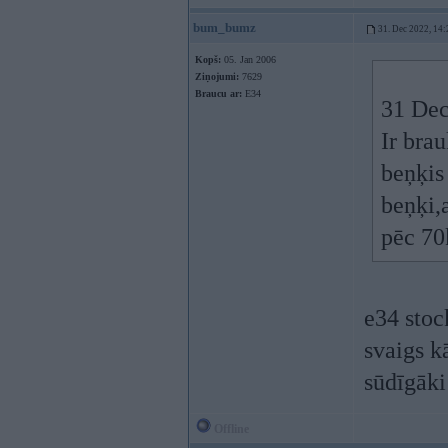
bum_bumz
31. Dec 2022, 14:
Kopš:
05. Jan 2006
Ziņojumi:
7629
Braucu ar:
E34
31 Dec
Ir bra
beņķis
beņķi,
pēc 70
e34 stoc
svaigs k
sūdīgāki
Offline