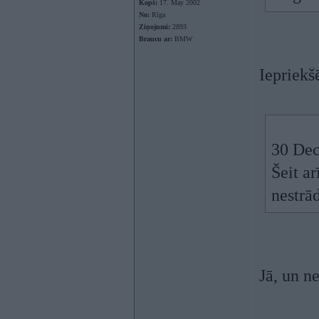
Kopš:
17. May 2002
No:
Rīga
Ziņojumi:
2893
Braucu ar:
BMW
Iepriekš
30 Dec
Šeit ar
nestrā
Jā, un ne