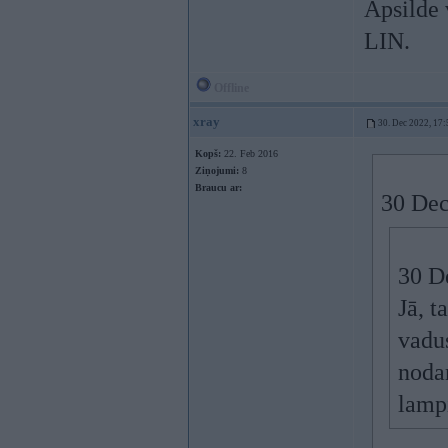
Apsilde 
LIN.
Offline
xray
30. Dec 2022, 17:
Kopš:
22. Feb 2016
Ziņojumi:
8
Braucu ar:
30 Dec
30 D
Jā, t
vadus
nodar
lamp