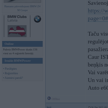
Savienoj
Hamann pārveidojumi BMW Z4
https:/
M Coupe
page=0
Taču visu
regulējo
Online
pasažier
Pašreiz BMWPower skatās 156
viesi un 4 reģistrēti lietotāji.
Caur IST
Ienākt BMWPower
beņķis n
• Pieslēgties
Vai varē
• Reģistrēties
• Aizmirsi paroli?
Un vai i
Auto e6
Offline
josi
30. Dec 2022, 09: