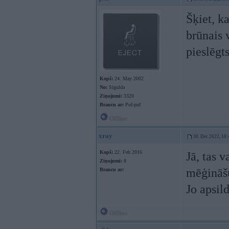
Šķiet, k
brūnais 
pieslēgt
Kopš:
24. May 2002
No:
Sigulda
Ziņojumi:
3320
Braucu ar:
Puf-puf
Offline
xray
30. Dec 2022, 10:
Kopš:
22. Feb 2016
Jā, tas 
Ziņojumi:
8
mēģināšu
Braucu ar:
Jo apsil
Offline