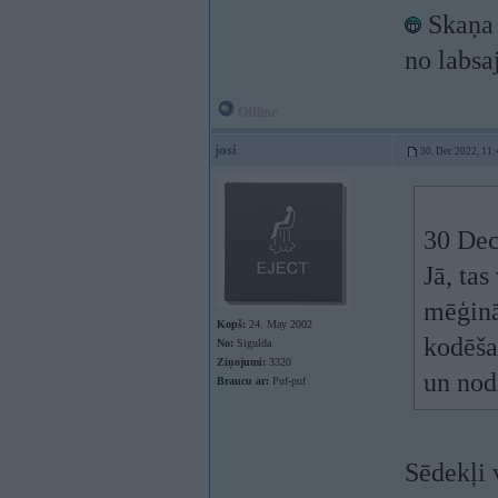
Skaņa i
no labsa
Offline
josi
30. Dec 2022, 11:
30 Dec
Jā, tas
mēģināš
Kopš:
24. May 2002
kodēša
No:
Sigulda
Ziņojumi:
3320
un nod
Braucu ar:
Puf-puf
Sēdekļi 