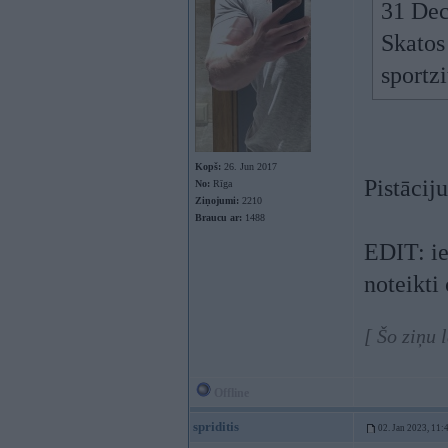
31 Dec
Skatos
sportz
Kopš:
26. Jun 2017
Pistāciju
No:
Rīga
Ziņojumi:
2210
Braucu ar:
1488
EDIT: ies
noteikti
[ Šo ziņu 
Offline
spriditis
02. Jan 2023, 11: