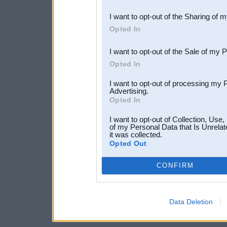
also be disclosed by us to 
I want to opt-out of the Sharing of 
Downstream Participants
th
Opted In
third parties.
I want to opt-out of the Sale of my 
Opted In
I want to opt-out of processing my 
Advertising.
Opted In
I want to opt-out of Collection, Use
of my Personal Data that Is Unrelat
it was collected.
Opted Out
CONFIRM
Data Deletion