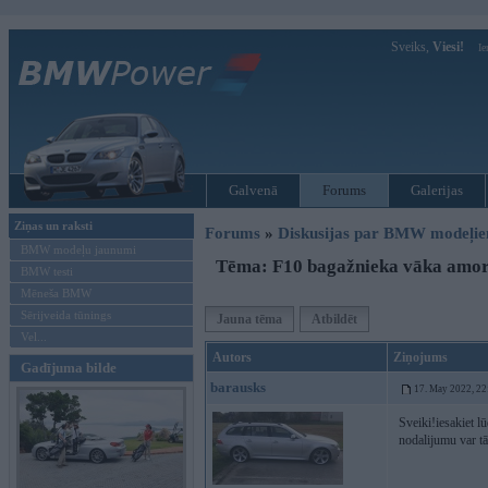
Sveiks,
Viesi!
Ie
Galvenā
Forums
Galerijas
Ziņas un raksti
Forums
»
Diskusijas par BMW modeļi
BMW modeļu jaunumi
Tēma: F10 bagažnieka vāka amor
BMW testi
Mēneša BMW
Sērijveida tūnings
Jauna tēma
Atbildēt
Vel...
Autors
Ziņojums
Gadījuma bilde
barausks
17. May 2022, 22
Sveiki!iesakiet l
nodalijumu var tā