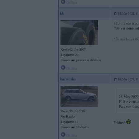
Offline
kb
18. May 2022, 11
F10 ir viens amor
Pats var nomainīt
[ Šo ziņu laboja kb
Kopš:
02. Jan 2007
Ziņojumi:
201
Braucu ar:
pārsvarā ar elektrību
Offline
barausks
18. May 2022, 11
18 May 2022
F10 ir viens a
Pats var noma
Kopš:
29. Jul 2007
No:
Bauska
Ziņojumi:
17
Paldies!
Braucu ar:
525dīzelis
Offline