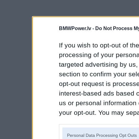
BMWPower.lv -
Do Not Process My
If you wish to opt-out of the
processing of your personal
targeted advertising by us
section to confirm your sel
opt-out request is proces
interest-based ads based o
us or personal information d
your opt-out. You may separ
disclosure of your personal
IAB’s list of downstream pa
Personal Data Processing Opt Outs