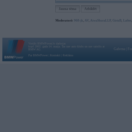
Jauna tēma
Atbildēt
Moderatori:
968-jk
,
AV
,
AiwaShuraLLP
,
GirtzB
,
Lafter
Vortāls BMWPower.lv darbojas
kopš 2002. gada 14. maija. Tas nav auto klubs un nav saistīts ar
Galvena
|
Fo
BMW AG.
Par BMWPower
|
Kontakti
|
Reklāma