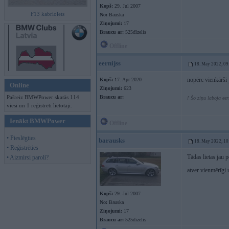
Kopš:
29. Jul 2007
F13 kabriolets
No:
Bauska
Ziņojumi:
17
Braucu ar:
525dīzelis
Offline
eernijss
18. May 2022, 09
nopērc vienkārši 
Kopš:
17. Apr 2020
Online
Ziņojumi:
623
Pašreiz BMWPower skatās 114
Braucu ar:
[ Šo ziņu laboja ee
viesi un 1 reģistrēti lietotāji.
Ienākt BMWPower
Offline
• Pieslēgties
barausks
18. May 2022, 10
• Reģistrēties
Tādas lietas jau p
• Aizmirsi paroli?
atver vienmērīgi u
Kopš:
29. Jul 2007
No:
Bauska
Ziņojumi:
17
Braucu ar:
525dīzelis