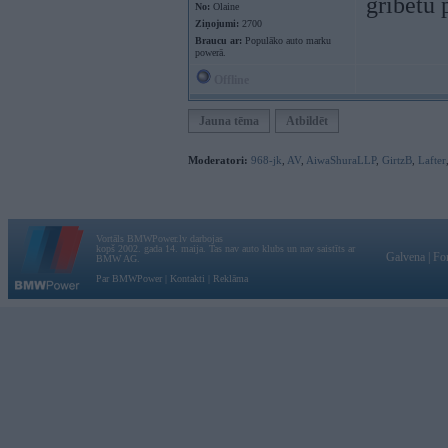
gribētu 
No:
Olaine
Ziņojumi:
2700
Braucu ar:
Populāko auto marku
powerā.
Offline
Jauna tēma
Atbildēt
Moderatori:
968-jk
,
AV
,
AiwaShuraLLP
,
GirtzB
,
Lafter
Vortāls BMWPower.lv darbojas
kopš 2002. gada 14. maija. Tas nav auto klubs un nav saistīts ar
Galvena
|
Fo
BMW AG.
Par BMWPower
|
Kontakti
|
Reklāma