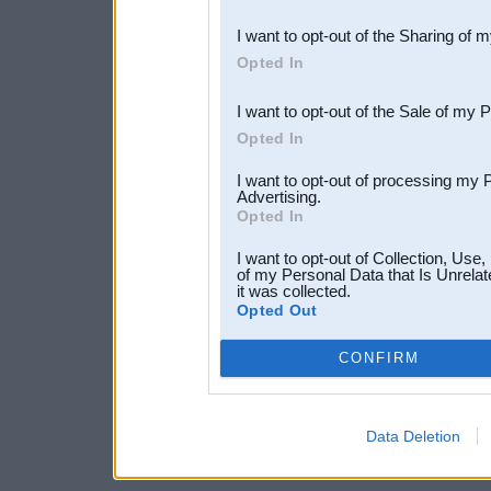
also be disclosed by us to 
I want to opt-out of the Sharing of 
Downstream Participants
th
Opted In
third parties.
I want to opt-out of the Sale of my 
Opted In
I want to opt-out of processing my 
Advertising.
Opted In
I want to opt-out of Collection, Use
of my Personal Data that Is Unrelat
it was collected.
Opted Out
CONFIRM
Data Deletion