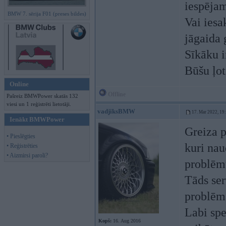
iespējam
BMW 7. sērija F01 (preses bildes)
Vai iesa
jāgaida 
Sīkāku i
Būšu ļot
Online
Offline
Pašreiz BMWPower skatās 132
viesi un 1 reģistrēti lietotāji.
vadjiksBMW
17. Mar 2022, 19
Ienākt BMWPower
Greiza p
• Pieslēgties
kuri nau
• Reģistrēties
• Aizmirsi paroli?
problēm
Tāds ser
problēma
Labi spe
Kopš:
16. Aug 2016