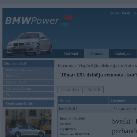
Sveiks,
Viesi!
Ie
Galvenā
Forums
Galerijas
Ziņas un raksti
Forums
»
Vispārējās diskusijas
»
Auto s
BMW modeļu jaunumi
Tēma: E91 dzinēja remonts - kur
BMW testi
Mēneša BMW
Sērijveida tūnings
Jauna tēma
Atbildēt
Vel...
Autors
Ziņojums
Gadījuma bilde
baiba0101
17. Mar 2022, 14
Kopš:
14. Oct 2016
Sveiki! 
No:
Rīga
pārbaudī
Ziņojumi:
8
Braucu ar:
BMW 318D