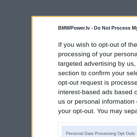
BMWPower.lv -
Do Not Process My
If you wish to opt-out of the
processing of your personal
targeted advertising by us
section to confirm your sel
opt-out request is proces
interest-based ads based o
us or personal information d
your opt-out. You may separ
disclosure of your personal
IAB’s list of downstream pa
Personal Data Processing Opt Outs