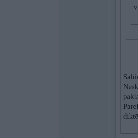
v
Sabi
Neska
pakl
Pare
diktē