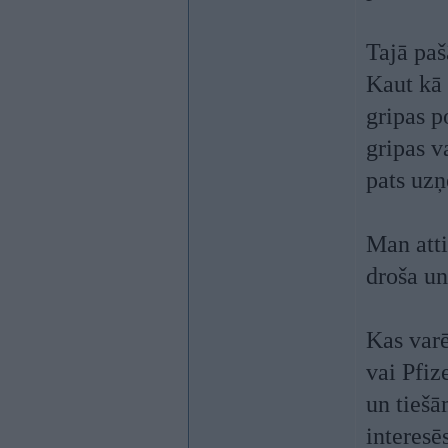
Tajā paš
Kaut kā 
gripas p
gripas v
pats uzņ
Man atti
droša un
Kas varē
vai Pfiz
un tiešā
interesēs