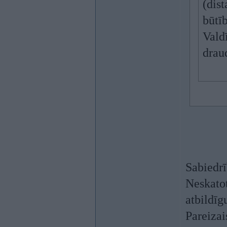
(dist
būtīb
Valdī
draud
Sabiedrī
Neskatot
atbildīg
Pareizai