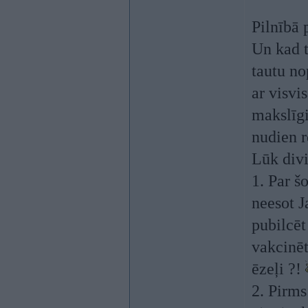
Pilnībā 
Un kad t
tautu no
ar visvi
makslīgi
nudien r
Lūk divi
1. Par š
neesot J
pubilcēt
vakcinēt
ēzeļi ?!
2. Pirm