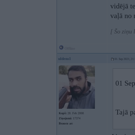
vidējā t
vaļā no 
[ Šo ziņu
Offline
uldens1
01. Sep 2021, 21
01 Sep
Tajā p
Kopš:
28. Feb 2008
Ziņojumi:
17374
Braucu ar: