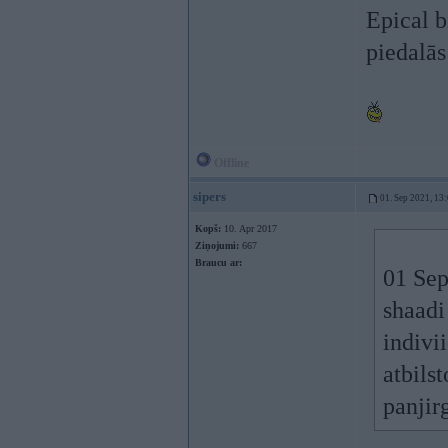
Epical b
piedalās
Offline
sipers
01. Sep 2021, 13
Kopš:
10. Apr 2017
Ziņojumi:
667
Braucu ar:
01 Sep
shaadi
indivi
atbils
panjir