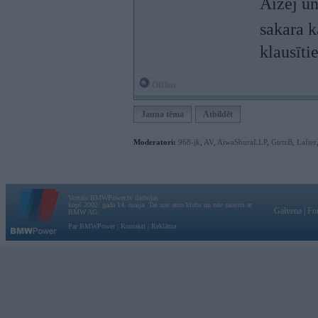
Aizej un
sakara 
klausīti
Offline
Jauna tēma
Atbildēt
Moderatori:
968-jk
,
AV
,
AiwaShuraLLP
,
GirtzB
,
Lafter
Vortāls BMWPower.lv darbojas
kopš 2002. gada 14. maija. Tas nav auto klubs un nav saistīts ar
Galvena
|
Fo
BMW AG.
Par BMWPower
|
Kontakti
|
Reklāma