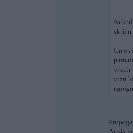
Nekad 
skrien
Un es 
pamatn
vispār
vien ļ
egrego
Propogan
Ar siste