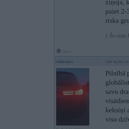
ziņoja, 
paiet 2-
riska gru
[ Šo ziņu 
Offline
radiaators
01. Sep 2021, 16
Pilnībā 
globālis
savu dra
visādie
keksiņi 
visu dzī