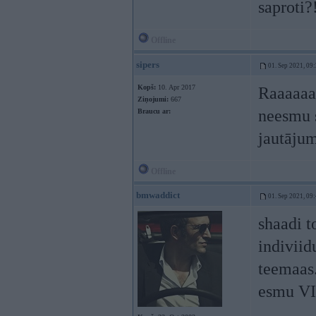
saproti?!
Offline
sipers
01. Sep 2021, 09
Kopš:
10. Apr 2017
Raaaaaaģ
Ziņojumi:
667
neesmu s
Braucu ar:
jautāju
Offline
bmwaddict
01. Sep 2021, 09
shaadi t
indiviid
teemaas.
esmu V