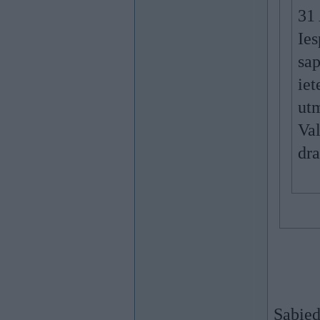
31
Ies
sap
iet
utm
Val
dra
Sabied