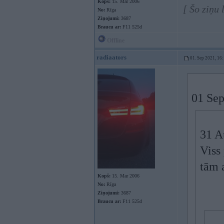
Kopš:
15. Mar 2006
[ Šo ziņu 
No:
Rīga
Ziņojumi:
3687
Braucu ar:
F11 525d
Offline
radiaators
01. Sep 2021, 16
01 Sep
31 A
Viss 
tām 
Kopš:
15. Mar 2006
No:
Rīga
Ziņojumi:
3687
Braucu ar:
F11 525d