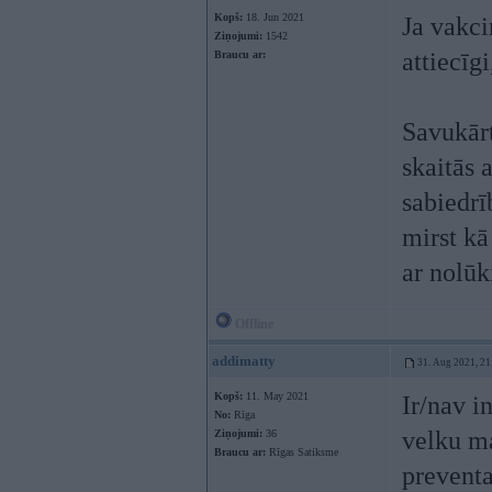
Kopš:
18. Jun 2021
Ja vakci
Ziņojumi:
1542
attiecīgi
Braucu ar:
Savukārt
skaitās 
sabiedrī
mirst kā
ar nolūk
Offline
addimatty
31. Aug 2021, 21
Kopš:
11. May 2021
Ir/nav i
No:
Rīga
velku ma
Ziņojumi:
36
Braucu ar:
Rīgas Satiksme
preventa