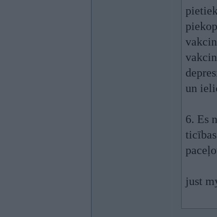
pietie
piekop
vakcin
vakcin
depres
un ieli
6. Es 
ticības
paceļo
just m