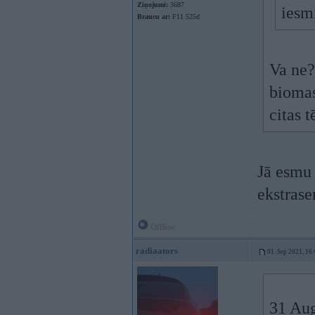
Ziņojumi:
3687
iesm
Braucu ar:
F11 525d
Va ne?
biomas
citas 
Jā esmu 
ekstrase
Offline
radiaators
01. Sep 2021, 16
31 Au