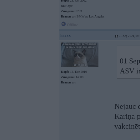
Kopš:
23. Oct 2002
No:
Ogre
Ziņojumi:
8263
Braucu ar:
BMW pa Los Angeles
Offline
kexxx
01. Sep 2021, 09
01 Sep
ASV ie
Kopš:
12. Dec 2010
Ziņojumi:
14308
Braucu ar:
Nejauc e
Kariņa p
vakcinēt