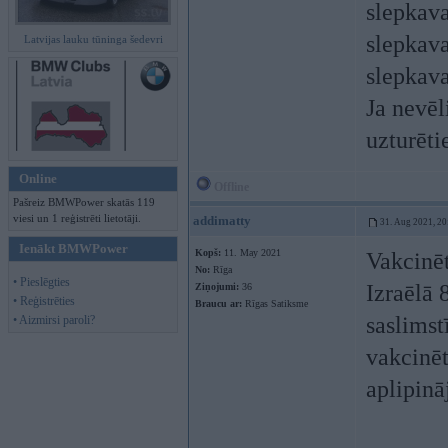
slepkava
slepkava
Latvijas lauku tūninga šedevri
slepkava
Ja nevēl
uzturēti
Online
Offline
Pašreiz BMWPower skatās 119
viesi un 1 reģistrēti lietotāji.
addimatty
31. Aug 2021, 20
Ienākt BMWPower
Kopš:
11. May 2021
Vakcinēt
No:
Rīga
• Pieslēgties
Izraēlā 
Ziņojumi:
36
• Reģistrēties
Braucu ar:
Rīgas Satiksme
saslimst
• Aizmirsi paroli?
vakcinēt
aplipinā