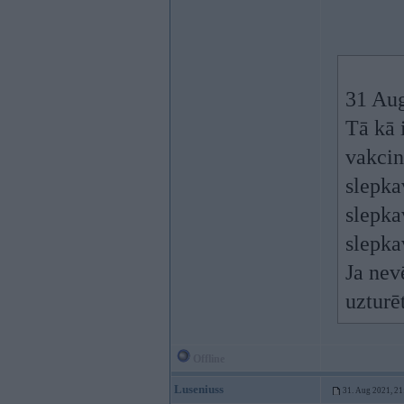
31 Au
Tā kā 
vakcin
slepka
slepka
slepka
Ja nev
uzturē
Offline
Luseniuss
31. Aug 2021, 21