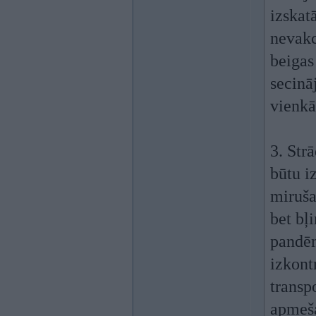
izskat
nevakc
beigas 
secinā
vienkā
3. Str
būtu i
miruša
bet bļ
pandēm
izkont
transp
apmeša