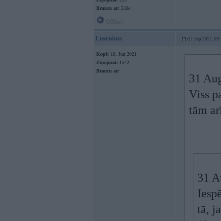
Braucu ar:
530e
Offline
Luseniuss
01. Sep 2021, 09
Kopš:
18. Jun 2021
Ziņojumi:
1542
Braucu ar:
31 Au
Viss p
tām ar
31 A
Iesp
tā, 