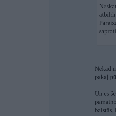
Neskat
atbild
Pareiz
saproti
Nekad ne
pakaļ pū
Un es še
pamatnor
balstās,