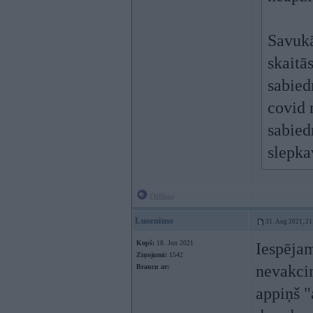
Savukā
skaitā
sabied
covid 
sabied
slepka
Offline
Luseniuss
31. Aug 2021, 21
Kopš:
18. Jun 2021
Iespējam
Ziņojumi:
1542
nevakcin
Braucu ar:
appiņš "