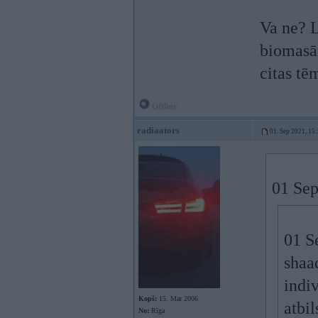
Va ne? L
biomasām
citas tē
Offline
radiaators
01. Sep 2021, 15
01 Sep
01 S
shaa
indi
Kopš:
15. Mar 2006
atbil
No:
Rīga