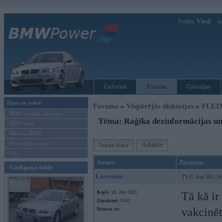
Sveiks,
Viesi!
Ie
Galvenā
Forums
Galerijas
Ziņas un raksti
Forums
»
Vispārējās diskusijas
»
FLEI
BMW modeļu jaunumi
Tēma: Raģika dezinformācijas un 
BMW testi
Mēneša BMW
Sērijveida tūnings
Jauna tēma
Atbildēt
Vel...
Autors
Ziņojums
Gadījuma bilde
Luseniuss
31. Aug 2021, 20
Kopš:
18. Jun 2021
Tā kā ir
Ziņojumi:
1542
vakcinēt
Braucu ar: