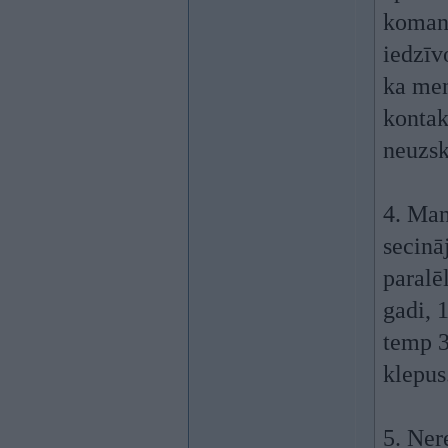
komand
iedzīv
ka men
kontak
neuzsk
4. Man
secinā
paralēl
gadi, 
temp 3
klepus
5. Ner