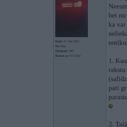
Neesmu
bet nu 
ka var 
neliek
notiku
Kopš:
15. Mar 2006
No:
Rīga
Ziņojumi:
3687
Braucu ar:
F11 525d
1. Kau
rakstu
(salīd
pati gr
parast
2. Tajā