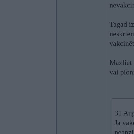
nevakcin
Tagad iz
neskrien
vakcinēt
Mazliet
vai pion
31 Au
Ja vakc
neapzin