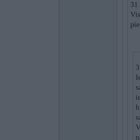
31
Vis
pie
3
I
s
i
h
s
V
n