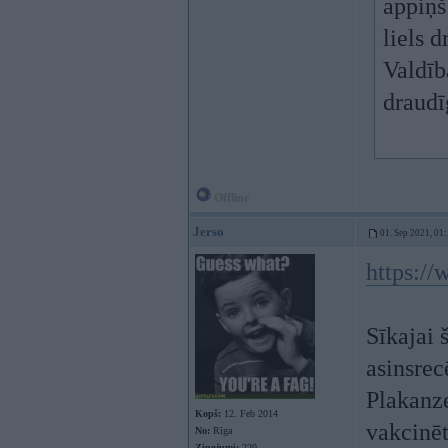
appiņš
liels d
Valdīb
draudīg
Offline
Jerso
01. Sep 2021, 01
https:/
Sīkajai 
asinsrec
Plakanze
Kopš:
12. Feb 2014
vakcinēt
No:
Rīga
Ziņojumi:
220