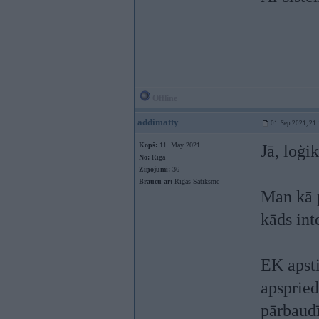
Offline
addimatty
01. Sep 2021, 21
Kopš:
11. May 2021
Jā, loģi
No:
Rīga
Ziņojumi:
36
Braucu ar:
Rīgas Satiksme
Man kā 
kāds int
EK apst
apspried
pārbaudī