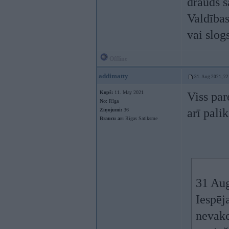
drauds s
Valdības
vai slogs
Offline
addimatty
31. Aug 2021, 22
Kopš:
11. May 2021
Viss par
No:
Rīga
arī pali
Ziņojumi:
36
Braucu ar:
Rīgas Satiksme
31 Au
Iespēj
nevakc