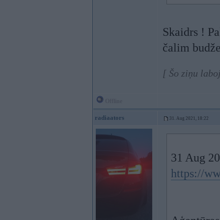
Skaidrs ! Pa
čalim budžet
[ Šo ziņu labo
Offline
radiaators
31. Aug 2021, 18:22
31 Aug 20
https://ww