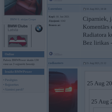
Offline
Luseniuss
18. Aug 2021, 18:58
Kopš:
18. Jun 2021
Ciparniek, j
BMW 6. sērijas Coupe
Ziņojumi:
1542
Komentārs co
Braucu ar:
Radiatora 
Bez lirikas 
Online
Offline
Pašreiz BMWPower skatās 130
radiaators
25. Aug 2021, 21:12
viesi un 3 reģistrēti lietotāji.
Ienākt BMWPower
• Pieslēgties
25 Aug 20
• Reģistrēties
• Aizmirsi paroli?
25 Aug 