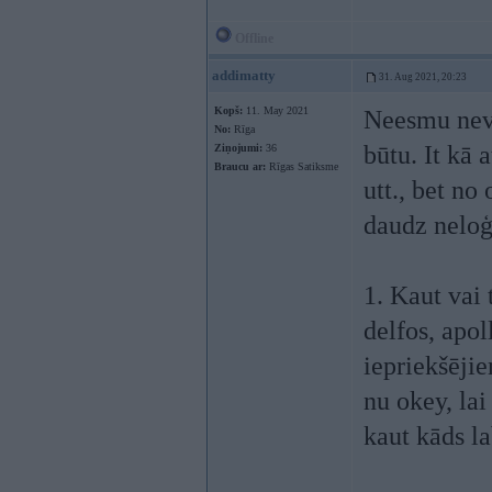
Offline
addimatty
31. Aug 2021, 20:23
Kopš:
11. May 2021
Neesmu nevi
No:
Rīga
būtu. It kā 
Ziņojumi:
36
Braucu ar:
Rīgas Satiksme
utt., bet no
daudz neloģ
1. Kaut vai 
delfos, apol
iepriekšējie
nu okey, lai
kaut kāds 