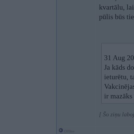
kvartālu, la
pūlis būs tie
31 Aug 20
Ja kāds do
ieturētu, 
Vakcinējas
ir mazāks 
[ Šo ziņu labo
Offline