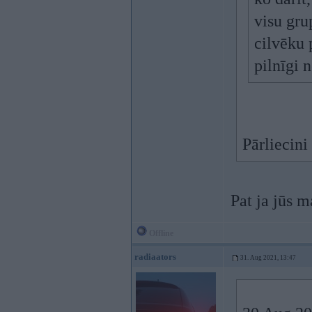
visu gru
cilvēku 
pilnīgi 
Pārliecini
Pat ja jūs m
Offline
radiaators
31. Aug 2021, 13:47