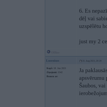
6. Es nepazī
dēļ vai sabi
uzspēlētu h
just my 2 ce
Offline
Luseniuss
31. Aug 2021, 20:29
Kopš:
18. Jun 2021
Ja paklausā
Ziņojumi:
1542
apsvērumu 
Braucu ar:
Šaubos, vai 
ierobežojum