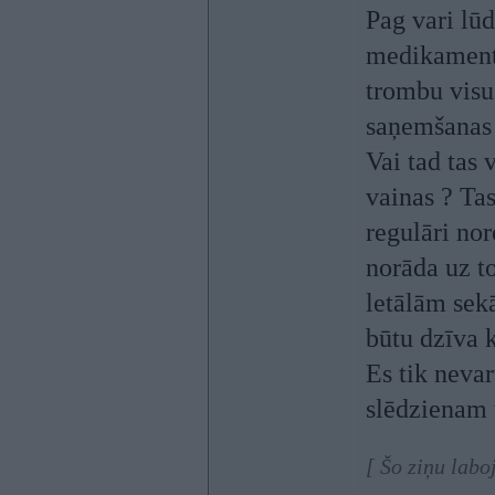
Pag vari lūd
medikamentu
trombu visu 
saņemšanas 
Vai tad tas 
vainas ? Tas
regulāri nor
norāda uz to
letālām sekā
būtu dzīva 
Es tik nevar
slēdzienam 
[ Šo ziņu labo