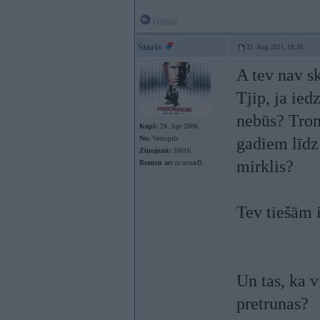
Offline
Staris
31. Aug 2021, 18:36
A tev nav s
Tjip, ja ied
nebūs? Trom
Kopš:
24. Apr 2006
No:
Ventspils
gadiem līdz 
Ziņojumi:
30616
mirklis?
Braucu ar:
ra ucuarB
Tev tiešām i
Un tas, ka 
pretrunas?