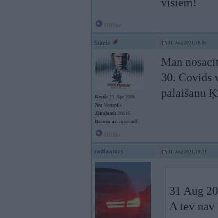
visiem!
Offline
Staris
31. Aug 2021, 19:00
Man nosacīt
30. Covids v
palaišanu Ķ
Kopš:
24. Apr 2006
No:
Ventspils
Ziņojumi:
30616
Braucu ar:
ra ucuarB
Offline
radiaators
31. Aug 2021, 19:21
31 Aug 20
A tev nav 