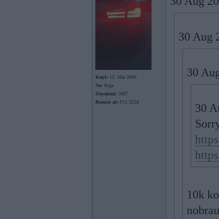
30 Aug 20
30 Aug 
30 Aug
Kopš:
15. Mar 2006
No:
Rīga
Ziņojumi:
3687
Braucu ar:
F11 525d
30 A
Sorry
http
http
10k ko
nobrau