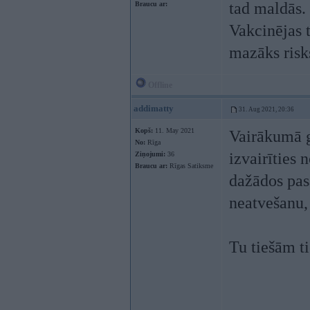
tad maldās.
Braucu ar:
Vakcinējas t
mazāks risks
Offline
addimatty
31. Aug 2021, 20:36
Kopš:
11. May 2021
Vairākumā g
No:
Rīga
izvairīties 
Ziņojumi:
36
Braucu ar:
Rīgas Satiksme
dažādos pas
neatvešanu, 
Tu tiešām ti