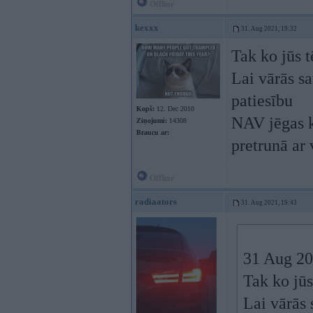
Offline
kexxx
31. Aug 2021, 19:32
Tak ko jūs t
Lai vārās sa
patiesību
Kopš:
12. Dec 2010
NAV jēgas k
Ziņojumi:
14308
Braucu ar:
pretrunā ar 
Offline
radiaators
31. Aug 2021, 19:43
31 Aug 20
Tak ko jūs
Lai vārās 