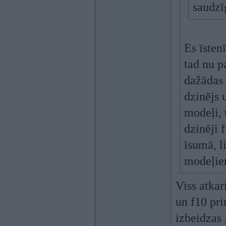
saudzīg
Es īstenī
tad nu p
dažādas
dzinējs 
modeļi, 
dzinēji 
īsumā, l
modeļie
Viss atkar
un f10 pri
izbeidzas 