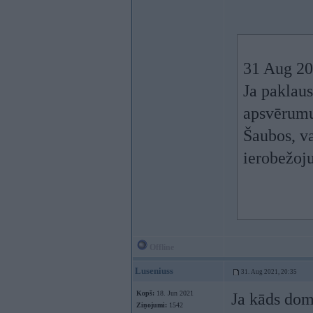
31 Aug 20
Ja paklaus
apsvērumu
Šaubos, va
ierobežoj
Offline
Luseniuss
31. Aug 2021, 20:35
Kopš:
18. Jun 2021
Ja kāds domā
Ziņojumi:
1542