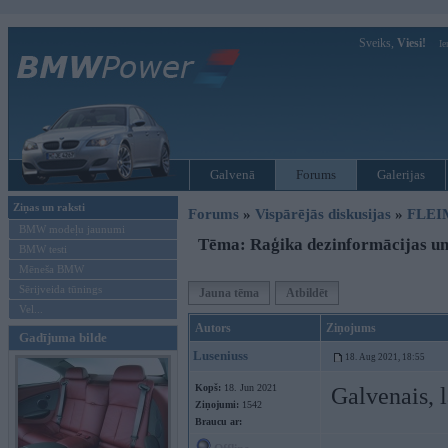
Sveiks,
Viesi!
Ie
Galvenā
Forums
Galerijas
Ziņas un raksti
Forums
»
Vispārējās diskusijas
»
FLEI
BMW modeļu jaunumi
Tēma: Raģika dezinformācijas un 
BMW testi
Mēneša BMW
Sērijveida tūnings
Jauna tēma
Atbildēt
Vel...
Autors
Ziņojums
Gadījuma bilde
Luseniuss
18. Aug 2021, 18:55
Kopš:
18. Jun 2021
Galvenais, l
Ziņojumi:
1542
Braucu ar: