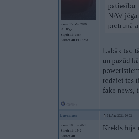
patiesību
NAV jēgas
pretrunā a
Kopš:
15. Mar 2006
No:
Rīga
Ziņojumi:
3687
Braucu ar:
F11 525d
Labāk tad t
un pazūd kā
poweristiem
redziet tas 
fake news, t
Offline
Luseniuss
31. Aug 2021, 20:02
Kopš:
18. Jun 2021
Krekls bija 
Ziņojumi:
1542
Braucu ar: