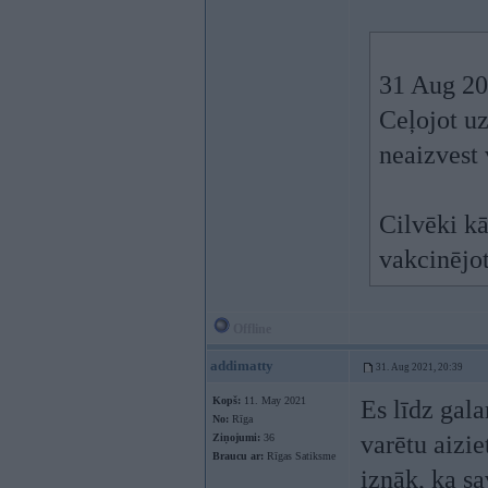
31 Aug 20
Ceļojot uz
neaizvest 
Cilvēki kā
vakcinējot
Offline
addimatty
31. Aug 2021, 20:39
Kopš:
11. May 2021
Es līdz gal
No:
Rīga
varētu aizie
Ziņojumi:
36
Braucu ar:
Rīgas Satiksme
iznāk, ka s