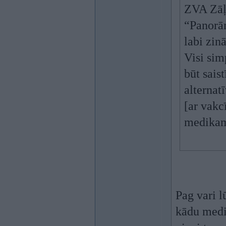
ZVA Zāļ
“Panorā
labi zin
Visi simp
būt sais
alternat
[ar vakc
medikam
Pag vari l
kādu medi