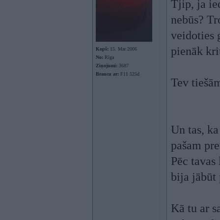
Tjip, ja i
nebūs? Tr
veidoties 
pienāk kri
Kopš:
15. Mar 2006
No:
Rīga
Ziņojumi:
3687
Braucu ar:
F11 525d
Tev tiešām
Un tas, ka
pašam pre
Pēc tavas 
bija jābūt
Kā tu ar s