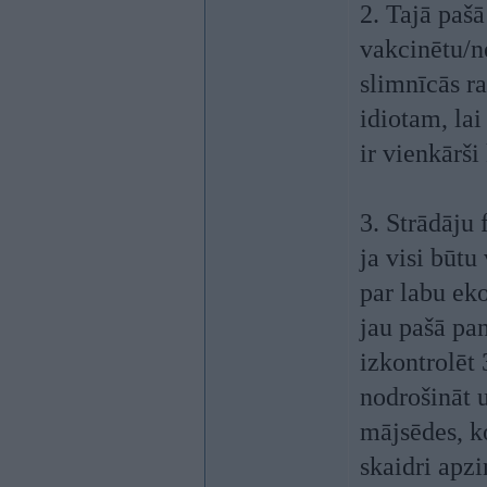
2. Tajā pašā
vakcinētu/n
slimnīcās ra
idiotam, lai
ir vienkārši
3. Strādāju 
ja visi būtu
par labu eko
jau pašā pa
izkontrolēt 
nodrošināt 
mājsēdes, k
skaidri apzi