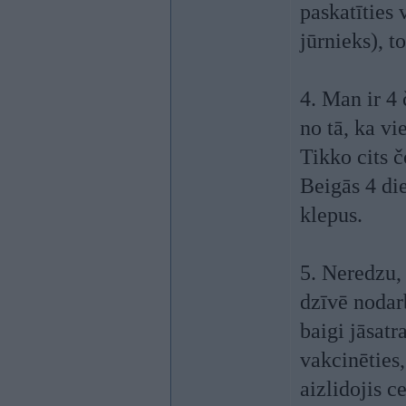
paskatīties 
jūrnieks), t
4. Man ir 4 
no tā, ka vi
Tikko cits 
Beigās 4 di
klepus.
5. Neredzu,
dzīvē nodar
baigi jāsatr
vakcinēties,
aizlidojis c