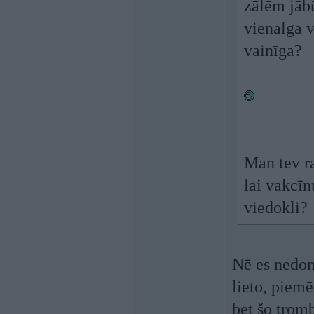
zālēm jābū
vienalga v
vainīga?
Man tev ra
lai vakcīn
viedokli?
Nē es nedomā
lieto, piem
bet šo trom