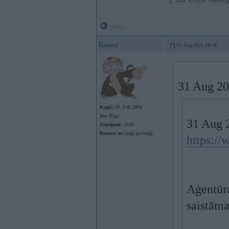
Offline
Kasics
31. Aug 2021, 18:46
31 Aug 20
Kopš:
19. Feb 2004
No:
Rīga
31 Aug 
Ziņojumi:
2529
Braucu ar:
kuģi pa bruģi.
https://
Aģentūra
saistāma