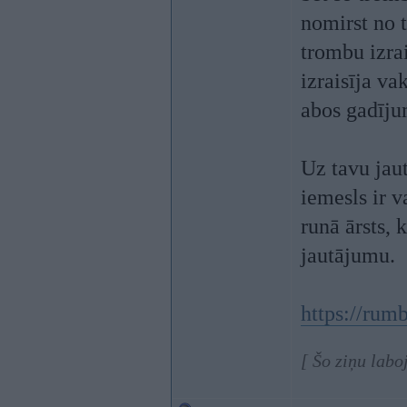
nomirst no 
trombu izrai
izraisīja va
abos gadījum
Uz tavu jaut
iemesls ir v
runā ārsts, 
jautājumu.
https://ru
[ Šo ziņu labo