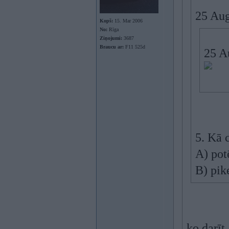
25 Aug
Kopš:
15. Mar 2006
No:
Rīga
Ziņojumi:
3687
Braucu ar:
F11 525d
25 A
5. Kā 
A) pot
B) pik
ko darīt,