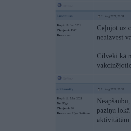
Offline
Luseniuss
31. Aug 2021, 20:31
Kopš:
18. Jun 2021
Ceļojot uz c
Ziņojumi:
1542
neaizvest va
Braucu ar:
Cilvēki kā n
vakcinējotie
Offline
addimatty
31. Aug 2021, 20:32
Kopš:
11. May 2021
Neapšaubu, 
No:
Rīga
paziņu lokā
Ziņojumi:
36
Braucu ar:
Rīgas Satiksme
aktivitātēm 