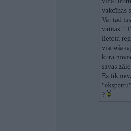
viņai trom
vakcīnas 
Vai tad ta
vainas ? T
lietota re
vistiešāka
kura noved
savas zāle
Es tik nev
"ekspertu"
?