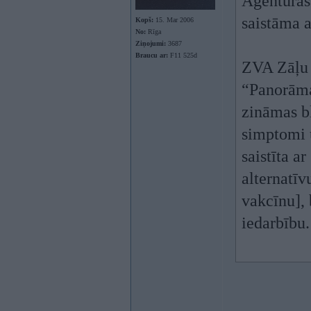
Aģentūras 
saistāma a
Kopš:
15. Mar 2006
No:
Rīga
Ziņojumi:
3687
Braucu ar:
F11 525d
ZVA Zāļu 
“Panorāma
zināmas b
simptomi u
saistīta a
alternatīv
vakcīnu], 
iedarbību.