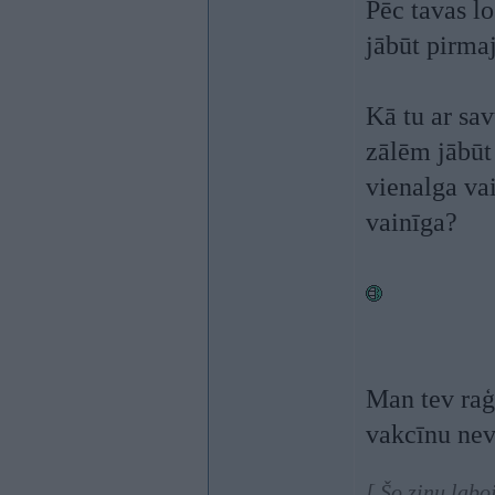
Pēc tavas lo
jābūt pirma
Kā tu ar sa
zālēm jābūt
vienalga va
vainīga?
Man tev raģ
vakcīnu nev
[ Šo ziņu labo