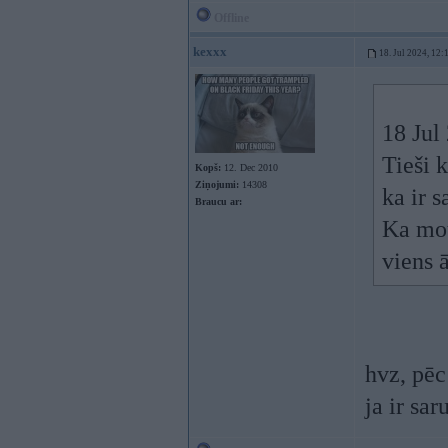
Offline
kexxx
18. Jul 2024, 12:
18 Jul
Tieši 
Kopš:
12. Dec 2010
Ziņojumi:
14308
ka ir 
Braucu ar:
Ka moto
viens 
hvz, pēc
ja ir sar