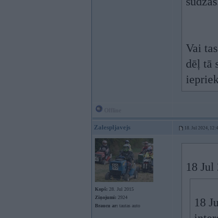
sūdzas
Vai ta
dēļ tā
ieprie
Offline
Zalespljavejs
18. Jul 2024, 12:
18 Jul
Kopš:
28. Jul 2015
Ziņojumi:
2924
18 J
Braucu ar:
tautas auto