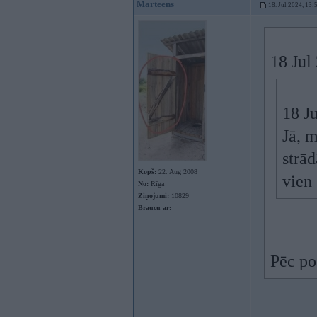
Marteens
18. Jul 2024, 13:
18 Jul
18 J
Jā, m
strā
Kopš:
22. Aug 2008
vien 
No:
Rīga
Ziņojumi:
10829
Braucu ar:
Pēc po