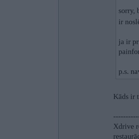
sorry, 
ir nos
ja ir 
painfo
p.s. na
Kāds ir 
----------
Xdrive r
restaurā