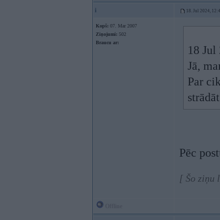
i
18. Jul 2024, 12:
Kopš:
07. Mar 2007
Ziņojumi:
502
Braucu ar:
18 Jul
Jā, ma
Par ci
strādāt
Pēc post
[ Šo ziņu 
Offline