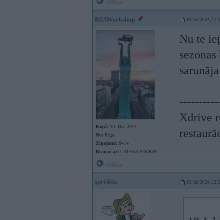
Offline
RSAWorkshop
18. Jul 2024, 12:
Nu te ie
sezonas 
sarunāja
----------
Xdrive r
Kopš:
13. Dec 2014
restaurā
No:
Rīga
Ziņojumi:
8414
Braucu ar:
G31/E53/E46/E39
Offline
spriditis
18. Jul 2024, 12: