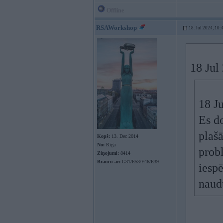
Offline
RSAWorkshop
18. Jul 2024, 10:
18 Jul
18 J
Es do
plašā
Kopš:
13. Dec 2014
No:
Rīga
probl
Ziņojumi:
8414
Braucu ar:
G31/E53/E46/E39
iesp
naud