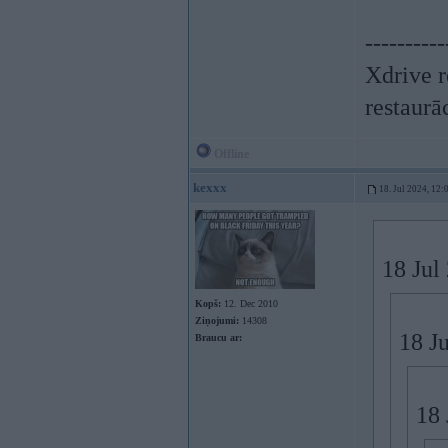
----------
Xdrive r
restaurā
Offline
kexxx
18. Jul 2024, 12:
18 Jul
Kopš:
12. Dec 2010
Ziņojumi:
14308
18 J
Braucu ar:
18 