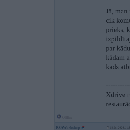
Jā, man 
cik komu
prieks, 
izpildīt
par kādu
kādam ap
kāds atb
----------
Xdrive r
restaurā
Offline
RSAWorkshop
18. Jul 2024, 11: