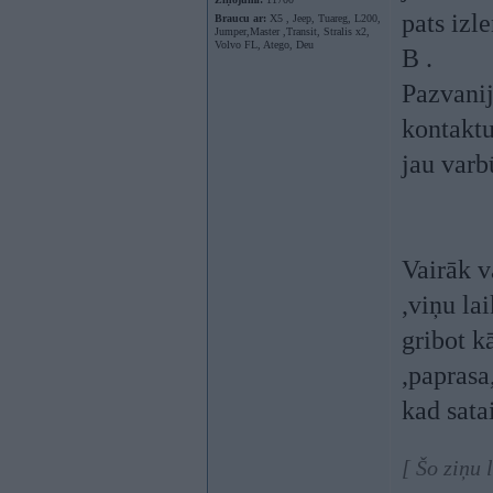
pats izl
Braucu ar:
X5 , Jeep, Tuareg, L200,
Jumper,Master ,Transit, Stralis x2,
Volvo FL, Atego, Deu
B .
Pazvanij
kontaktu
jau varbū
Vairāk v
,viņu la
gribot k
,paprasa
kad sata
[ Šo ziņu 