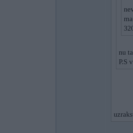
ne
man
320
nu ta
P.S v
uzraks