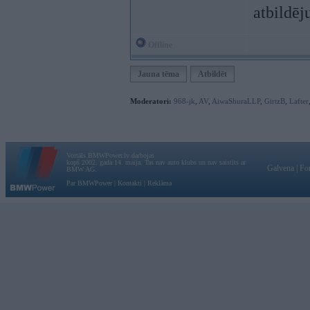
atbildēj
Offline
Jauna tēma
Atbildēt
Moderatori:
968-jk
,
AV
,
AiwaShuraLLP
,
GirtzB
,
Lafter
Vortāls BMWPower.lv darbojas
kopš 2002. gada 14. maija. Tas nav auto klubs un nav saistīts ar
Galvena
|
Fo
BMW AG.
Par BMWPower
|
Kontakti
|
Reklāma