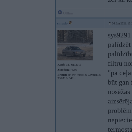
Offline
smudo
06. Jan 2021, 13:
sys9291 
palīdzēt
palīdzīb
filtru n
Kopš:
18. Jan 2015
Ziņojumi:
4295
"pa ceļa
Braucu ar:
944 turbo & Cayman &
330iX & 540ix
būt gan 
nosēžas 
aizsērēja
problēma
nepiecie
termosta