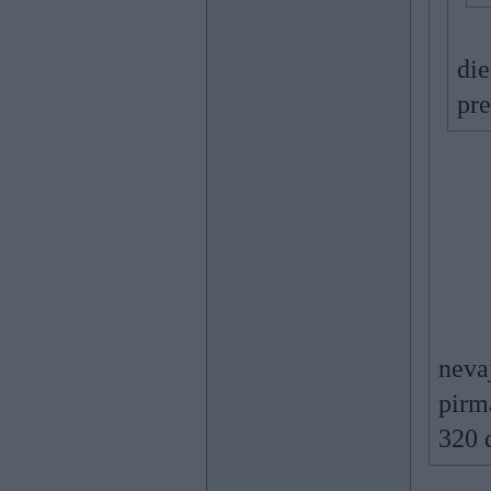
die
pre
neva
pirm
320 d