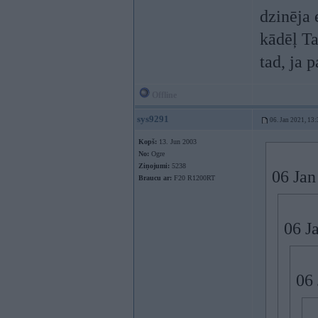
dzinēja 
kādēļ Ta
tad, ja p
Offline
sys9291
06. Jan 2021, 13:
Kopš:
13. Jun 2003
No:
Ogre
Ziņojumi:
5238
06 Jan
Braucu ar:
F20 R1200RT
06 J
06