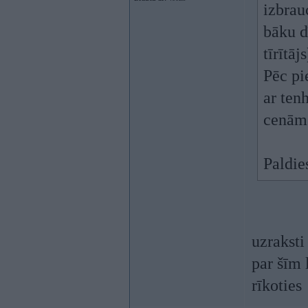
izbrau
bāku d
tīrītāj
Pēc pi
ar ten
cenām 
Paldi
uzraksti
par šīm 
rīkoties