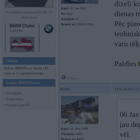
dīzeli k
Kopš:
06. Jan 2021
dienas t
No pelniem atdzimis E36 M3 GT
No:
Rīga
Individual
Ziņojumi:
41
Pēc pier
Braucu ar:
BMW3 (f30)
tenhnisk
varu rēķ
Online
Paldies
Pašreiz BMWPower skatās 143
viesi un 1 reģistrēti lietotāji.
Offline
Ienākt BMWPower
Kidd
06. Jan 2021, 11:
• Pieslēgties
• Reģistrēties
• Aizmirsi paroli?
06 Jan
jau de
Kopš:
18. May 2009
vēl.
Ziņojumi:
8403
Braucu ar:
400Zs