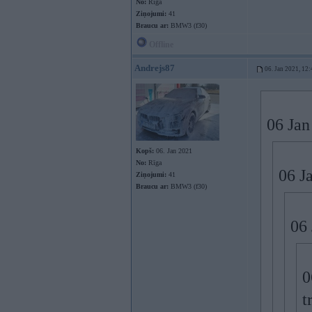
No:
Rīga
Ziņojumi:
41
Braucu ar:
BMW3 (f30)
Offline
Andrejs87
06. Jan 2021, 12:
06 Jan
Kopš:
06. Jan 2021
No:
Rīga
06 J
Ziņojumi:
41
Braucu ar:
BMW3 (f30)
06
0
t