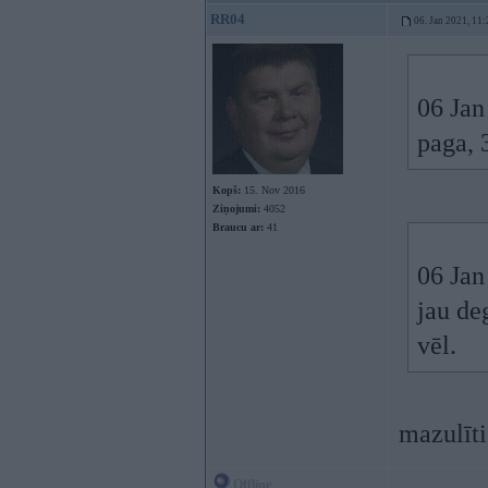
RR04
06. Jan 2021, 11:
06 Jan
paga, 
Kopš:
15. Nov 2016
Ziņojumi:
4052
Braucu ar:
41
06 Jan
jau de
vēl.
mazulīt
Offline