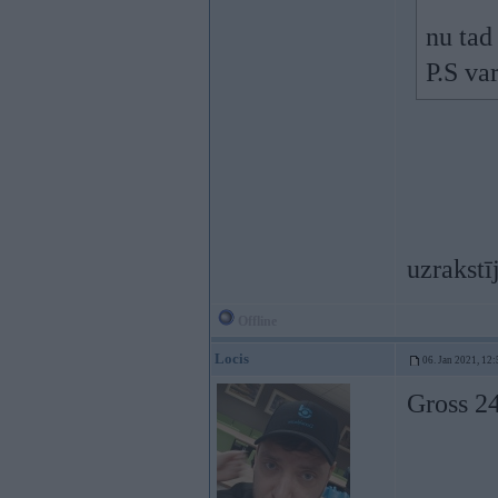
nu tad 
P.S var
uzrakstī
Offline
Locis
06. Jan 2021, 12:
Gross 24