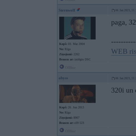
Sternwolf
06. Jan 2021, 11:
paga, 32
----------
Kopš:
03. Mar 2004
No:
Rīga
WEB ris
Ziņojumi:
2262
Braucu ar:
izslēgtu DSC
Offline
abyss
06. Jan 2021, 11:
320i un 
Kopš:
26. Jun 2013
No:
Rīga
Ziņojumi:
8907
Braucu ar:
e39 523
Offline