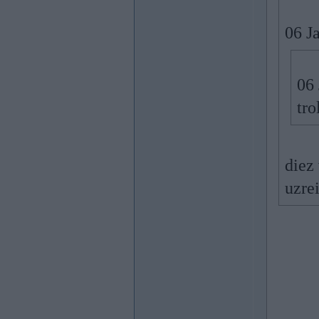
06 J
06
tro
diez 
uzrei