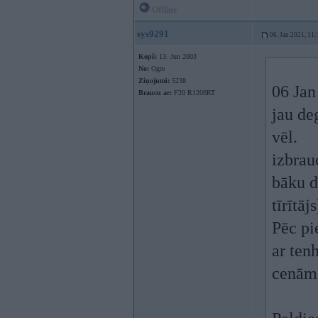
Offline
sys9291
06. Jan 2021, 11:
Kopš:
13. Jun 2003
No:
Ogre
Ziņojumi:
5238
06 Jan
Braucu ar:
F20 R1200RT
jau de
vēl.
izbrau
bāku d
tīrītāj
Pēc pi
ar ten
cenām 