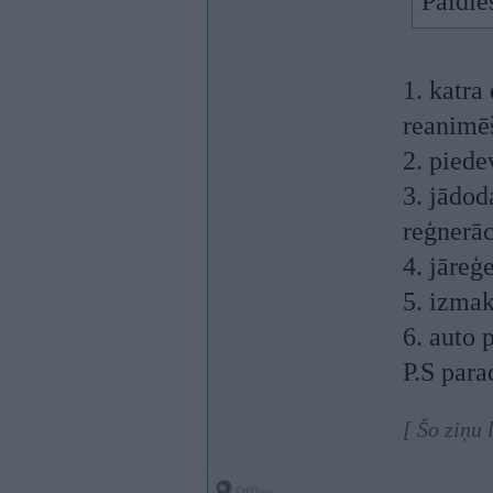
Paldi
1. katra
reanimēš
2. piede
3. jādod
reģnerāc
4. jāreģ
5. izmak
6. auto 
P.S para
[ Šo ziņu
Offline