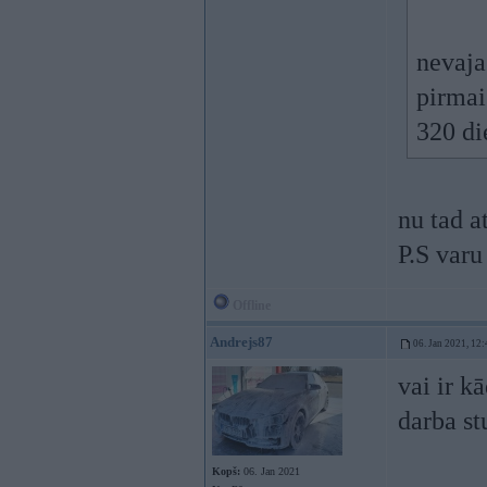
nevaja
pirmai
320 die
nu tad at
P.S varu
Offline
Andrejs87
06. Jan 2021, 12:
vai ir kā
darba st
Kopš:
06. Jan 2021