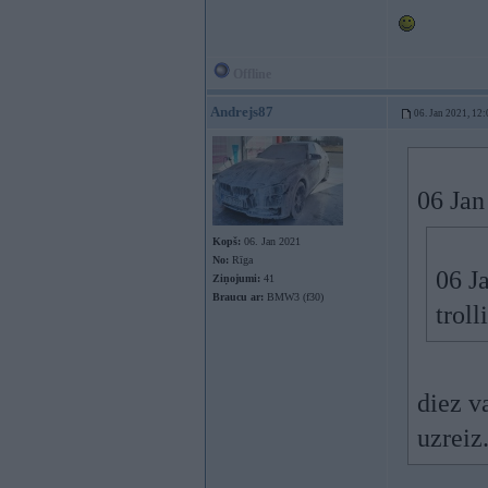
Offline
Andrejs87
06. Jan 2021, 12:
06 Jan
Kopš:
06. Jan 2021
No:
Rīga
06 J
Ziņojumi:
41
Braucu ar:
BMW3 (f30)
troll
diez v
uzreiz