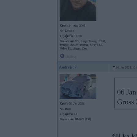
Kopš:
14. Aug 2008
No:
Dobele
Ziņojumi:
11700
Braucu ar:
X5 , Jeep, Tuareg, L200,
Jumper,Master ,Transit, Stralis x2,
Volvo FL, Atego, Deu
Offline
Andrejs87
06. Jan 2021, 13:
06 Jan
Gross 
Kopš:
06. Jan 2021
No:
Rīga
Ziņojumi:
41
Braucu ar:
BMW3 (f30)
žēl ka k