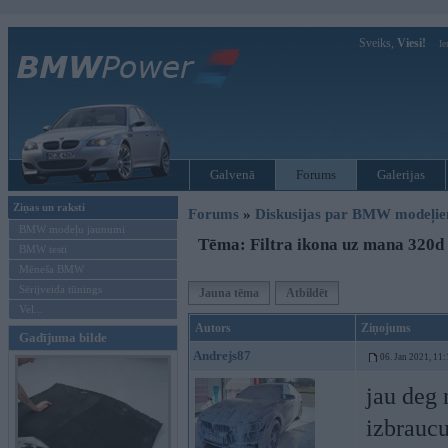
Sveiks,
Viesi!
Ie
Galvenā
Forums
Galerijas
Ziņas un raksti
Forums
»
Diskusijas par BMW modeļi
BMW modeļu jaunumi
Tēma: Filtra ikona uz mana 320d
BMW testi
Mēneša BMW
Sērijveida tūnings
Jauna tēma
Atbildēt
Vel...
Autors
Ziņojums
Gadījuma bilde
Andrejs87
06. Jan 2021, 11:
jau deg 
izbraucu