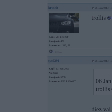
krushh
06. Jan 2021, 11:
trollis
Kopš:
28. Feb 2014
Ziņojumi:
482
Braucu ar:
1313, 98
Offline
sys9291
06. Jan 2021, 11:
Kopš:
13. Jun 2003
No:
Ogre
Ziņojumi:
5238
06 Jan
Braucu ar:
F20 R1200RT
trollis
diez vai