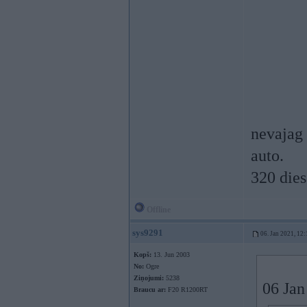
nevajag
auto.
320 dies
Offline
sys9291
06. Jan 2021, 12:
Kopš:
13. Jun 2003
No:
Ogre
Ziņojumi:
5238
06 Jan
Braucu ar:
F20 R1200RT