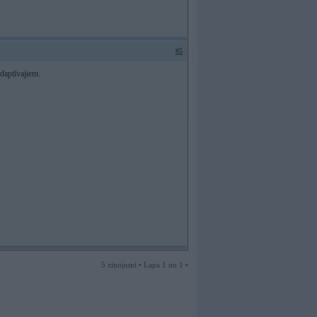
#5
adaptīvajiem.
5 ziņojumi • Lapa 1 no 1 •