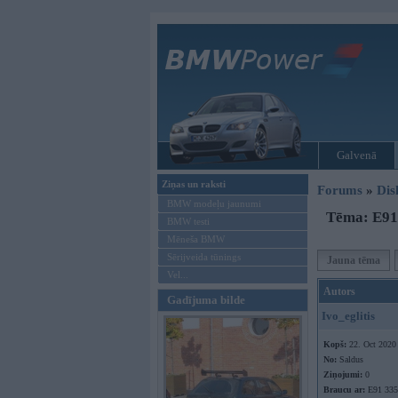
Galvenā
Ziņas un raksti
Forums
»
Dis
BMW modeļu jaunumi
Tēma: E91
BMW testi
Mēneša BMW
Sērijveida tūnings
Jauna tēma
Vel...
Autors
Gadījuma bilde
Ivo_eglitis
Kopš:
22. Oct 2020
No:
Saldus
Ziņojumi:
0
Braucu ar:
E91 335