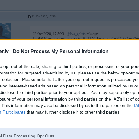
22. Oct 2020, 17:56
22 Oct 2020, 17:50:31
@Ivo_eglitis
rakstīja:
Sveiki! Manā īpašumā ir nonācis e91 335d, kuram oriģināli bija frma(frm
vairāk opciju! Jautājums vai ir kāds kas var piekodēt frm2 bloku un aktiv
.lv -
Do Not Process My Personal Information
raksti lietotājam ANGELZ
to opt-out of the sale, sharing to third parties, or processing of your per
formation for targeted advertising by us, please use the below opt-out s
r selection. Please note that after your opt-out request is processed y
eing interest-based ads based on personal information utilized by us or
disclosed to third parties prior to your opt-out. You may separately opt-
0 330i
losure of your personal information by third parties on the IAB’s list of
. This information may also be disclosed by us to third parties on the
IA
Participants
that may further disclose it to other third parties.
22. Oct 2020, 18:14
Un tieši kādas papildus opcijas ir FRM2, lai būtu nepieciešams mainīt?
l Data Processing Opt Outs