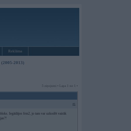
Reklāma
3 (2005-2013)
5 ziņojumi • Lapa 1 no 1 •
#1
bloks. Iegādājos frm2, jo tam var uzkodēt vairāk
jas?!