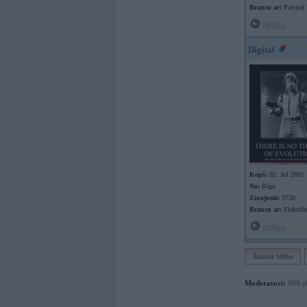
Braucu ar:
Puf-puf
Offline
Digital
Kopš:
02. Jul 2005
No:
Rīga
Ziņojumi:
3738
Braucu ar:
Elektrīb
Offline
Jauna tēma
Moderatori:
968-j