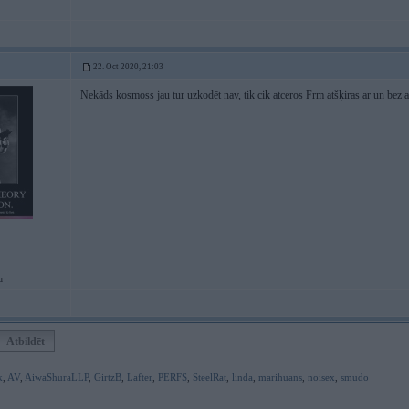
22. Oct 2020, 21:03
Nekāds kosmoss jau tur uzkodēt nav, tik cik atceros Frm atšķiras ar un bez 
u
Atbildēt
k
,
AV
,
AiwaShuraLLP
,
GirtzB
,
Lafter
,
PERFS
,
SteelRat
,
linda
,
marihuans
,
noisex
,
smudo