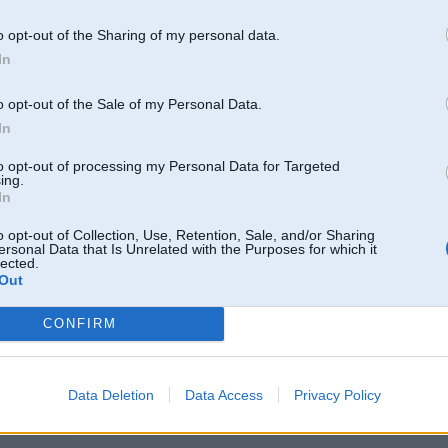
Man interesē saimnieka vēlmes, varbūt es kaut ko nezinu
o opt-out of the Sharing of my personal data.
-----------------
Those who do not give a fuck change the world. The rest do not
In
o opt-out of the Sale of my Personal Data.
In
to opt-out of processing my Personal Data for Targeted
ing.
In
o opt-out of Collection, Use, Retention, Sale, and/or Sharing
ersonal Data that Is Unrelated with the Purposes for which it
22. Oct 2020, 20:59
lected.
Out
Cik ātrumā nāk prātā - 35w DRL atbalsts, Welcome Lights un Brake Force D
CONFIRM
Data Deletion
Data Access
Privacy Policy
2