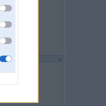
#4
isplay.