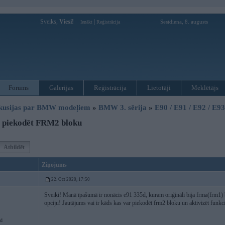
Sveiks,
Viesi!
|
Sestdiena, 8. augusts
Ienākt
Reģistrācija
Forums
Galerijas
Reģistrācija
Lietotāji
Meklētājs
kusijas par BMW modeļiem
»
BMW 3. sērija
»
E90 / E91 / E92 / E9
 piekodēt FRM2 bloku
Atbildēt
Ziņojums
22. Oct 2020, 17:50
Sveiki! Manā īpašumā ir nonācis e91 335d, kuram oriģināli bija frma(frm1) 
opciju! Jautājums vai ir kāds kas var piekodēt frm2 bloku un aktivizēt funkci
d