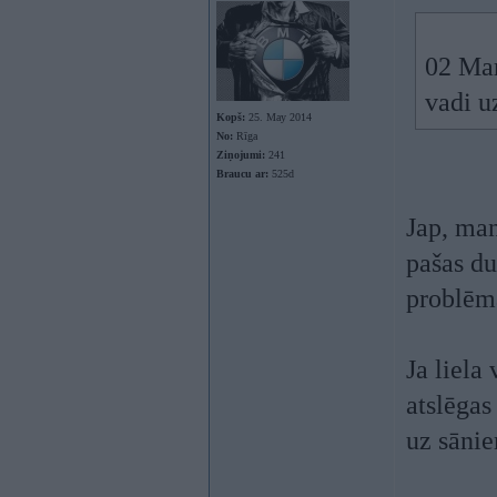
02 Ma
vadi u
Kopš:
25. May 2014
No:
Rīga
Ziņojumi:
241
Braucu ar:
525d
Jap, man
pašas du
problēm
Ja liela
atslēgas
uz sāni