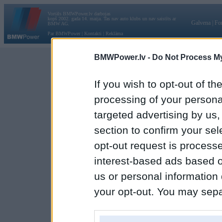
Vortāls BMWPower.lv darbojas
kopš 2002. gada 14. maija. Tas nav auto klubs un nav saistīts ar
Galvena
|
Fo
BMW AG.
Par BMWPower
|
Kontakti
|
Reklāma
BMWPower.lv -
Do Not Process My
If you wish to opt-out of the
processing of your personal
targeted advertising by us
section to confirm your sel
opt-out request is proces
interest-based ads based o
us or personal information d
your opt-out. You may separ
disclosure of your personal