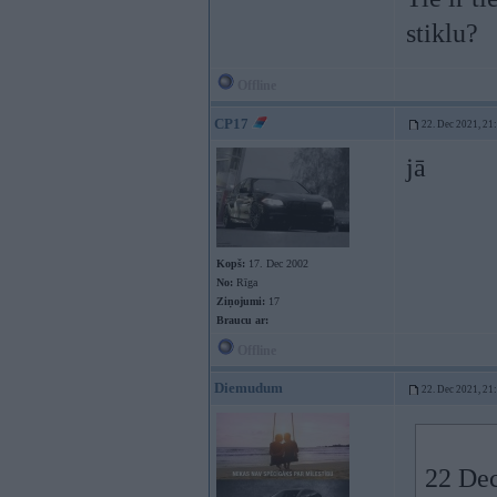
stiklu?
Offline
CP17
22. Dec 2021, 21
jā
Kopš:
17. Dec 2002
No:
Rīga
Ziņojumi:
17
Braucu ar:
Offline
Diemudum
22. Dec 2021, 21
22 Dec