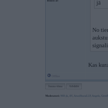
Braucu ar:
jā
No tie
aukstu
signal
Kas kur
Offline
Jauna tēma
Atbildēt
Moderatori:
968-jk
,
AV
,
AiwaShuraLLP
,
Angelz
,
Girtz