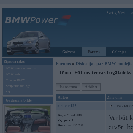
Sveiks,
Viesi!
Ie
Galvenā
Forums
Galerijas
Ziņas un raksti
Forums
»
Diskusijas par BMW modeļi
BMW modeļu jaunumi
Tēma: E61 neatveras bagāžnieks
BMW testi
Mēneša BMW
Sērijveida tūnings
Jauna tēma
Atbildēt
Vel...
Autors
Ziņojums
Gadījuma bilde
meitene123
02. Mar 2020, 09
Kopš:
23. Jul 2018
Varbūt k
Ziņojumi:
1
atvērt b
Braucu ar:
E61 2006