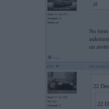
jā
Kopš:
02. Aug 2017
Ziņojumi:
55
Braucu ar:
No tiem 
aukstumu
un atvēr
Offline
CP17
22. Dec 2021, 21
22 Dec
Kopš:
17. Dec 2002
No:
Rīga
22 D
Ziņojumi:
17