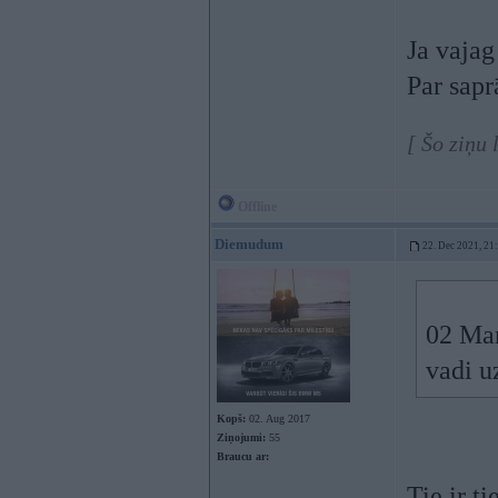
Ja vajag
Par sapr
[ Šo ziņu
Offline
Diemudum
22. Dec 2021, 21
02 Ma
vadi u
Kopš:
02. Aug 2017
Ziņojumi:
55
Braucu ar:
Tie ir t