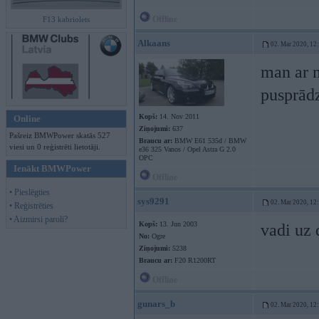
Offline
F13 kabriolets
Alkaans
02. Mar 2020, 12
man ar n
pusprādz
Kopš:
14. Nov 2011
Online
Ziņojumi:
637
Pašreiz BMWPower skatās 527
Braucu ar:
BMW E61 535d / BMW
viesi un 0 reģistrēti lietotāji.
e36 325 Vanos / Opel Astra G 2.0
OPC
Ienākt BMWPower
Offline
• Pieslēgties
sys9291
02. Mar 2020, 12
• Reģistrēties
• Aizmirsi paroli?
Kopš:
13. Jun 2003
vadi uz 
No:
Ogre
Ziņojumi:
5238
Braucu ar:
F20 R1200RT
Offline
gunars_b
02. Mar 2020, 12