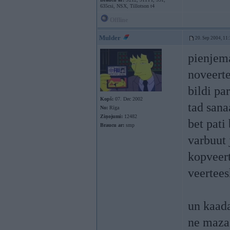
635csi, NSX, Tillotson t4
Offline
Mulder
20. Sep 2004, 11
pienjema
noveerte
bildi pa
Kopš:
07. Dec 2002
tad sana
No:
Rīga
Ziņojumi:
12482
bet pati
Braucu ar:
smp
varbuut 
kopveert
veertee
un kaada
ne maza