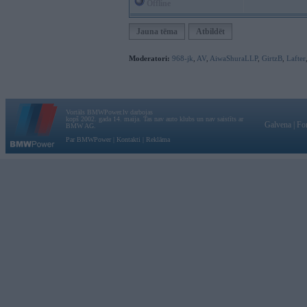
Offline
Jauna tēma
Atbildēt
Moderatori:
968-jk
,
AV
,
AiwaShuraLLP
,
GirtzB
,
Lafter
Vortāls BMWPower.lv darbojas
kopš 2002. gada 14. maija. Tas nav auto klubs un nav saistīts ar
Galvena
|
Fo
BMW AG.
Par BMWPower
|
Kontakti
|
Reklāma