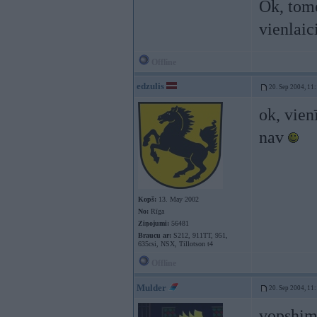
Ok, tome
vienlaic
Offline
edzulis
20. Sep 2004, 11
ok, vien
nav
Kopš:
13. May 2002
No:
Rīga
Ziņojumi:
56481
Braucu ar:
S212, 911TT, 951,
635csi, NSX, Tillotson t4
Offline
Mulder
20. Sep 2004, 11
vopshim, 