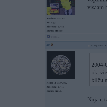
visaam 
Kopš:
07. Dec 2002
No:
Rīga
Ziņojumi:
12482
Braucu ar:
smp
Offline
AV
20. Sep 2004, 11
2004-0
ok, vi
bilžu 
Kopš:
14. May 2002
Ziņojumi:
17411
Braucu ar:
500
Nujaa, t