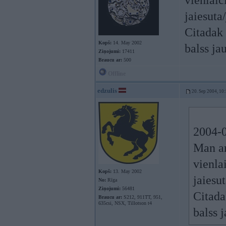
vienlai
jaiesuta
Citadak 
Kopš:
14. May 2002
balss jau
Ziņojumi:
17411
Braucu ar:
500
Offline
edzulis
20. Sep 2004, 10
2004-0
Man ar
vienla
Kopš:
13. May 2002
jaiesu
No:
Rīga
Ziņojumi:
56481
Citada
Braucu ar:
S212, 911TT, 951,
635csi, NSX, Tillotson t4
balss j