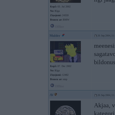
Kopš:
03. Jul 2002
No:
Rīga
Ziņojumi:
24359
Braucu ar:
BMW
Offline
Mulder
20. Sep 2004, 11
meenesis
sagatavo
bildonus
Kopš:
07. Dec 2002
No:
Rīga
Ziņojumi:
12482
Braucu ar:
smp
Offline
AV
20. Sep 2004, 11
Akjaa, ve
kategori