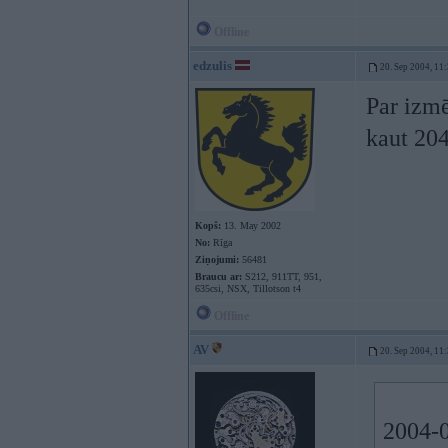
Offline
edzulis
20. Sep 2004, 11
Par izmē
kaut 204
Kopš:
13. May 2002
No:
Rīga
Ziņojumi:
56481
Braucu ar:
S212, 911TT, 951,
635csi, NSX, Tillotson t4
Offline
AV
20. Sep 2004, 11
2004-0