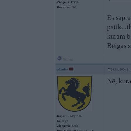
Ziņojumi:
17411
Braucu ar:
500
Es sapra
patik...t
kuram ba
Beigas s
Offline
edzulis
20. Sep 2004, 11
Nē, kura
Kopš:
13. May 2002
No:
Rīga
Ziņojumi:
56481
Braucu ar:
S212, 911TT, 951,