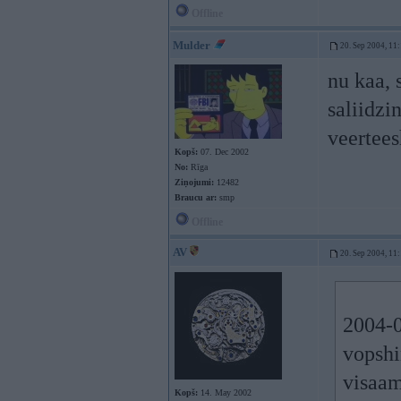
Offline
Mulder
20. Sep 2004, 11
nu kaa, s
saliidzi
veertees
Kopš:
07. Dec 2002
No:
Rīga
Ziņojumi:
12482
Braucu ar:
smp
Offline
AV
20. Sep 2004, 11
2004-0
vopshim
visaam
Kopš:
14. May 2002