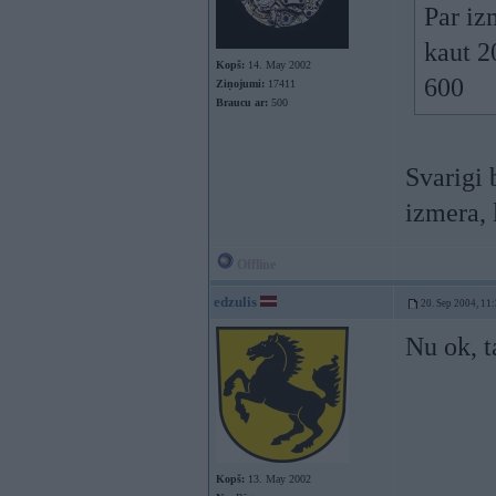
Par iz
kaut 2
Kopš:
14. May 2002
600
Ziņojumi:
17411
Braucu ar:
500
Svarigi 
izmera, 
Offline
edzulis
20. Sep 2004, 11
Nu ok, t
Kopš:
13. May 2002