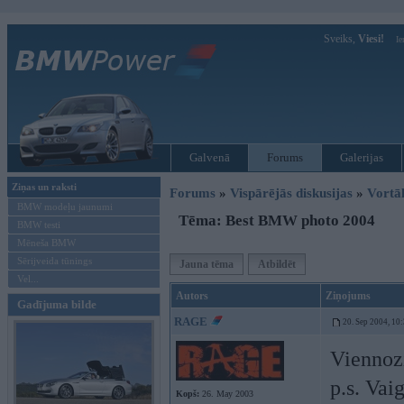
Sveiks,
Viesi!
Ie
Galvenā
Forums
Galerijas
Ziņas un raksti
Forums
»
Vispārējās diskusijas
»
Vort
BMW modeļu jaunumi
Tēma: Best BMW photo 2004
BMW testi
Mēneša BMW
Sērijveida tūnings
Jauna tēma
Atbildēt
Vel...
Autors
Ziņojums
Gadījuma bilde
RAGE
20. Sep 2004, 10
Viennozi
p.s. Vai
Kopš:
26. May 2003