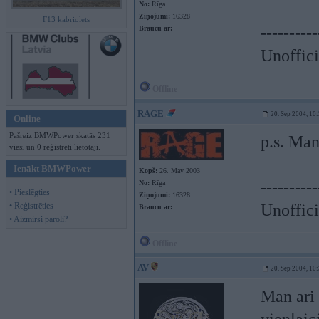
No:
Rīga
Ziņojumi:
16328
F13 kabriolets
----------
Braucu ar:
Unoffici
Offline
RAGE
20. Sep 2004, 10
Online
Pašreiz BMWPower skatās 231
p.s. Man
viesi un 0 reģistrēti lietotāji.
Ienākt BMWPower
Kopš:
26. May 2003
----------
No:
Rīga
• Pieslēgties
Ziņojumi:
16328
• Reģistrēties
Unoffici
Braucu ar:
• Aizmirsi paroli?
Offline
AV
20. Sep 2004, 10
Man ari 