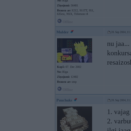
No:
Rīga
Ziņojumi:
56481
Braucu ar:
S212, 911TT, 951,
635csi, NSX, Tillotson t4
Offline
Mulder
20. Sep 2004, 11
nu jaa..
konkursa
resaizos
Kopš:
07. Dec 2002
No:
Rīga
Ziņojumi:
12482
Braucu ar:
smp
Offline
Puuchuks
20. Sep 2004, 11
1. vajag
2. varbu
ilgi jaa