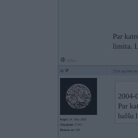
Par katr
limita. L
Offline
AV
20. Sep 2004, 10
2004-0
Par ka
balšu l
Kopš:
14. May 2002
Ziņojumi:
17411
Braucu ar:
500