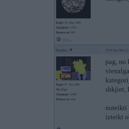
Kopš:
14. May 2002
Ziņojumi:
17411
Braucu ar:
500
Offline
Mulder
20. Sep 2004, 11
pag, no 
vienalga
kategori
Kopš:
07. Dec 2002
shkjiet,
No:
Rīga
Ziņojumi:
12482
Braucu ar:
smp
noteikti
izteikt 