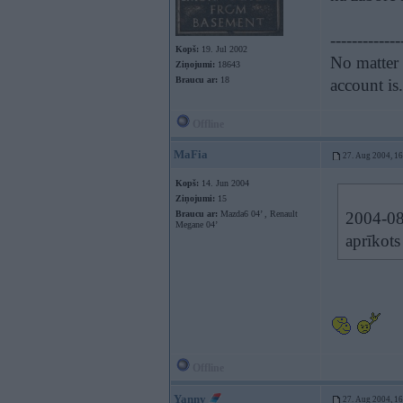
-------------
Kopš:
19. Jul 2002
No matter 
Ziņojumi:
18643
Braucu ar:
18
account is
Offline
MaFia
27. Aug 2004, 1
Kopš:
14. Jun 2004
Ziņojumi:
15
Braucu ar:
Mazda6 04’ , Renault
2004-08
Megane 04’
aprīkots 
Offline
Yanny
27. Aug 2004, 1