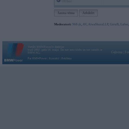
Offline
Jauna tēma
Atbildēt
Moderatori:
968-jk
,
AV
,
AiwaShuraLLP
,
GirtzB
,
Lafter
Vortāls BMWPower.lv darbojas
kopš 2002. gada 14. maija. Tas nav auto klubs un nav saistīts ar
Galvena
|
Fo
BMW AG.
Par BMWPower
|
Kontakti
|
Reklāma