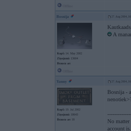
Offline
Bosnija
27. Aug 2004, 1
Kautkaads 
A manam 
Kopš:
14. May 2002
Ziņojumi:
13604
Braucu ar:
Offline
Yanny
27. Aug 2004, 1
Bosnija - a
nenotiek>
Kopš:
19. Jul 2002
-------------
Ziņojumi:
18643
Braucu ar:
18
No matter 
account is