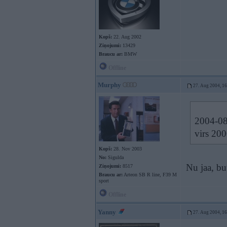
Kopš:
22. Aug 2002
Ziņojumi:
13429
Braucu ar:
BMW
Offline
Murphy
27. Aug 2004, 1
2004-08-
virs 200
Kopš:
28. Nov 2003
No:
Sigulda
Nu jaa, bu
Ziņojumi:
8517
Braucu ar:
Arteon SB R line, F39 M
sport
Offline
Yanny
27. Aug 2004, 1