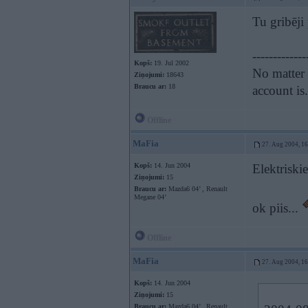
Tu gribēji 
-------------
Kopš:
19. Jul 2002
No matter 
Ziņojumi:
18643
Braucu ar:
18
account is
Offline
MaFia
27. Aug 2004, 1
Kopš:
14. Jun 2004
Elektriskie
Ziņojumi:
15
Braucu ar:
Mazda6 04’ , Renault
Megane 04’
ok piis...
Offline
MaFia
27. Aug 2004, 1
Kopš:
14. Jun 2004
Ziņojumi:
15
Braucu ar:
Mazda6 04’ , Renault