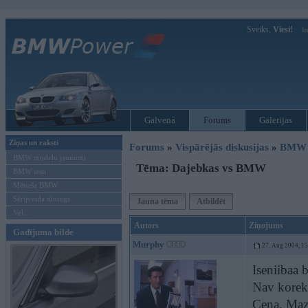
Sveiks,
Viesi!
Ie
Galvenā
Forums
Galerijas
Ziņas un raksti
Forums
»
Vispārējās diskusijas
»
BMW G
BMW modeļu jaunumi
Tēma: Dajebkas vs BMW
BMW testi
Mēneša BMW
Sērijveida tūnings
Jauna tēma
Atbildēt
Vel...
Autors
Ziņojums
Gadījuma bilde
Murphy
27. Aug 2004, 1
Iseniibaa b
Nav korekt
Cena, Mazd