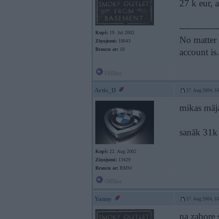
27 k eur, 
-------------
Kopš:
19. Jul 2002
No matter 
Ziņojumi:
18643
Braucu ar:
18
account is
Offline
Artis_D
27. Aug 2004, 1
mikas māja
sanāk 31k
Kopš:
22. Aug 2002
Ziņojumi:
13429
Braucu ar:
BMW
Offline
Yanny
27. Aug 2004, 1
na zabore 