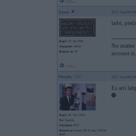
Offline
Yanny
27. Aug 2004, 1
laibi, pie
-------------
Kopš:
19. Jul 2002
No matter 
Ziņojumi:
18643
Braucu ar:
18
account is
Offline
Murphy
27. Aug 2004, 1
Es arii la
Kopš:
28. Nov 2003
No:
Sigulda
Ziņojumi:
8517
Braucu ar:
Arteon SB R line, F39 M
sport