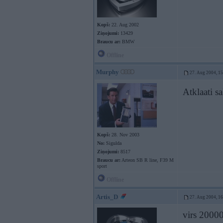
Kopš:
22. Aug 2002
Ziņojumi:
13429
Braucu ar:
BMW
Offline
Murphy
27. Aug 2004, 1
Atklaati s
Kopš:
28. Nov 2003
No:
Sigulda
Ziņojumi:
8517
Braucu ar:
Arteon SB R line, F39 M
sport
Offline
Artis_D
27. Aug 2004, 1
virs 20000