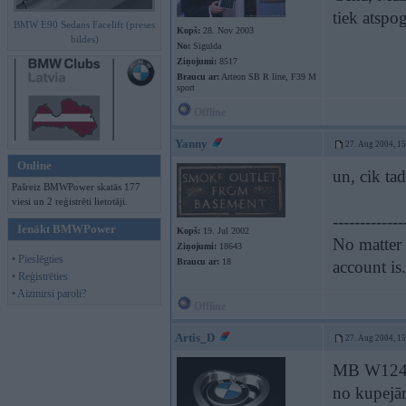
tiek atspo
BMW E90 Sedans Facelift (preses
Kopš:
28. Nov 2003
bildes)
No:
Sigulda
Ziņojumi:
8517
Braucu ar:
Arteon SB R line, F39 M
sport
Offline
Yanny
27. Aug 2004, 1
Online
un, cik ta
Pašreiz BMWPower skatās 177
viesi un 2 reģistrēti lietotāji.
-------------
Ienākt BMWPower
Kopš:
19. Jul 2002
No matter 
Ziņojumi:
18643
• Pieslēgties
Braucu ar:
18
account is
• Reģistrēties
• Aizmirsi paroli?
Offline
Artis_D
27. Aug 2004, 1
MB W124 ku
no kupejām