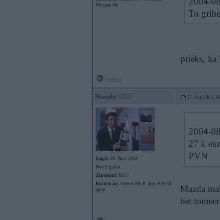
2004-08
Megane 04’
Tu gribē
prieks, ka 
Offline
Murphy
27. Aug 2004, 1
2004-08
27 k eur
PVN
Kopš:
28. Nov 2003
No:
Sigulda
Ziņojumi:
8517
Braucu ar:
Arteon SB R line, F39 M
Mazda maks
sport
bet tomeer