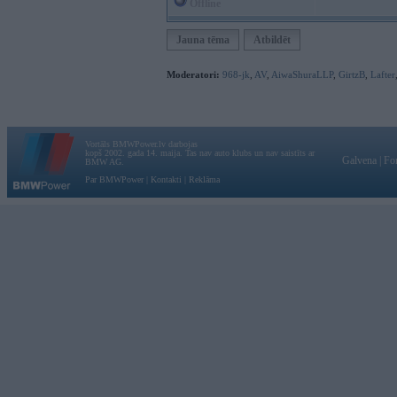
Offline
Jauna tēma
Atbildēt
Moderatori:
968-jk
,
AV
,
AiwaShuraLLP
,
GirtzB
,
Lafter
Vortāls BMWPower.lv darbojas
kopš 2002. gada 14. maija. Tas nav auto klubs un nav saistīts ar
Galvena
|
Fo
BMW AG.
Par BMWPower
|
Kontakti
|
Reklāma