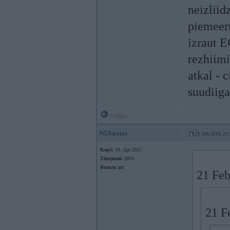
neizliid
piemeeru
izraut E
rezhiimi
atkal - 
suudiigaa
Offline
N53series
21. Feb 2018, 21
Kopš:
10. Apr 2017
Ziņojumi:
2891
Braucu ar:
21 Feb
21 F