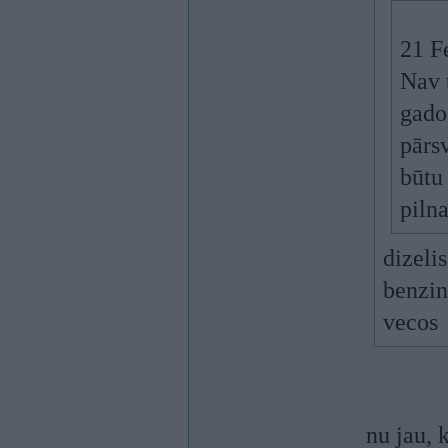
21 F
Nav 
gado
pārsv
būtu
pilna
dizeli
benzin
vecos
nu jau, k