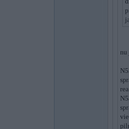
d
p
j
nu 
N52
spr
rea
N53
spr
vie
pil