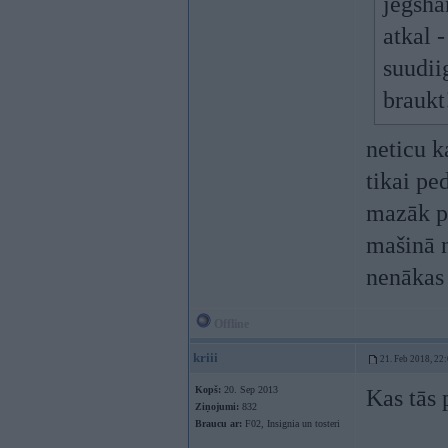
jegsh
atkal 
suudiig
braukt
neticu k
tikai pe
mazāk pa
mašinā n
nenākas
Offline
kriii
21. Feb 2018, 22
Kopš:
20. Sep 2013
Kas tās 
Ziņojumi:
832
Braucu ar:
F02, Insignia un tosteri