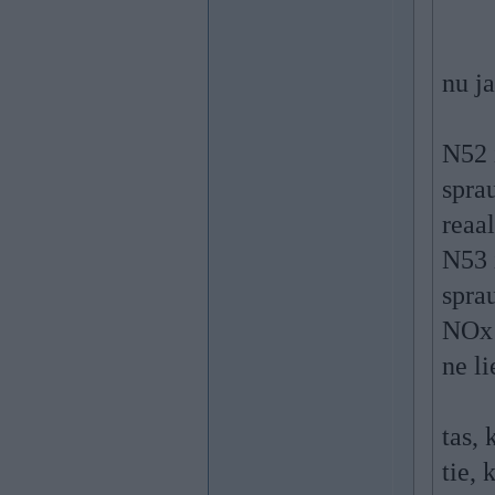
nu ja
N52 
spra
reaal
N53 
spra
NOx k
ne li
tas,
tie, 