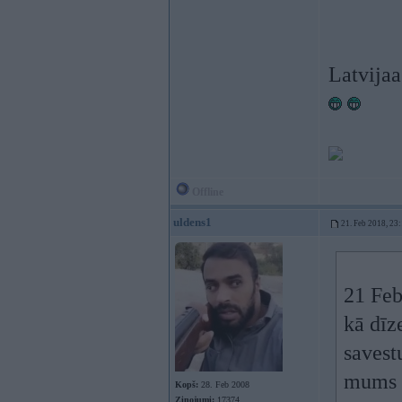
Latvijaa
Offline
uldens1
21. Feb 2018, 23
21 Feb
kā dīz
savestu
mums d
Kopš:
28. Feb 2008
Ziņojumi:
17374