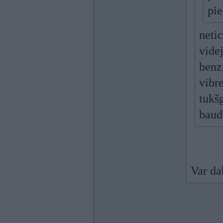
pie
neti
videj
benz
vibre
tukš
baud
Var da