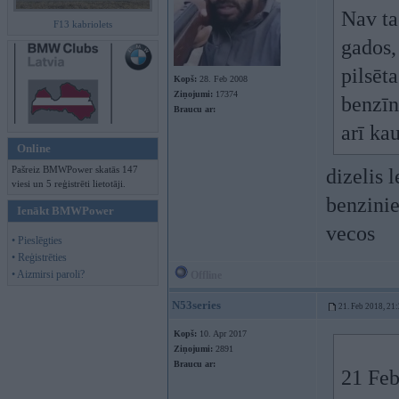
Nav t
F13 kabriolets
gados,
pilsēta
Kopš:
28. Feb 2008
Ziņojumi:
17374
benzīn
Braucu ar:
arī kau
Online
Pašreiz BMWPower skatās 147
dizelis 
viesi un 5 reģistrēti lietotāji.
benzinie
Ienākt BMWPower
vecos
• Pieslēgties
• Reģistrēties
• Aizmirsi paroli?
Offline
N53series
21. Feb 2018, 21
Kopš:
10. Apr 2017
Ziņojumi:
2891
Braucu ar:
21 Feb