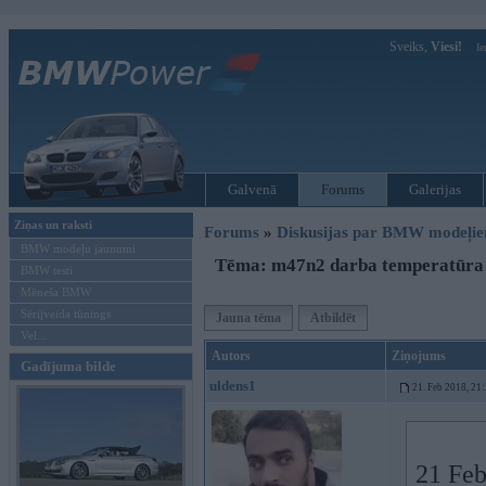
Sveiks,
Viesi!
Ie
Galvenā
Forums
Galerijas
Ziņas un raksti
Forums
»
Diskusijas par BMW modeļi
BMW modeļu jaunumi
Tēma: m47n2 darba temperatūra
BMW testi
Mēneša BMW
Sērijveida tūnings
Jauna tēma
Atbildēt
Vel...
Autors
Ziņojums
Gadījuma bilde
uldens1
21. Feb 2018, 21
21 Feb