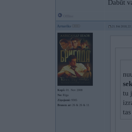
Dabūt v
Offline
Arturiks
21. Feb 2018, 22
nu
se
Kopš:
01. Nov 2008
tu 
No:
Rīga
Ziņojumi:
9305
izr
Braucu ar:
26 & 26 & 11
tas