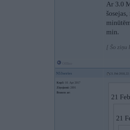
Ar 3.0 
šosejas,
minūtēm,
min.
[ Šo ziņu 
Offline
N53series
21. Feb 2018, 22
Kopš:
10. Apr 2017
Ziņojumi:
2891
Braucu ar:
21 Feb
21 F