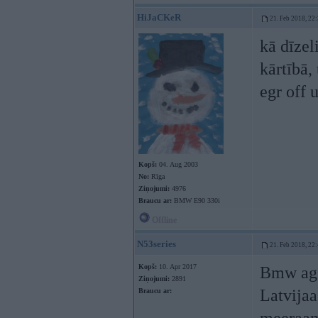
HiJaCKeR
21. Feb 2018, 22
kā dīzel
kārtībā,
egr off 
Kopš:
04. Aug 2003
No:
Rīga
Ziņojumi:
4976
Braucu ar:
BMW E90 330i
Offline
N53series
21. Feb 2018, 22
Kopš:
10. Apr 2017
Bmw ag 
Ziņojumi:
2891
Latvijaa
Braucu ar: