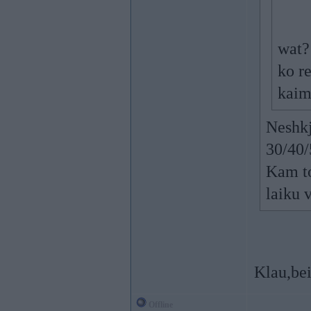
wat?
ko re
kaim
Neshkj
30/40/
Kam to
laiku 
Klau,bei
Offline