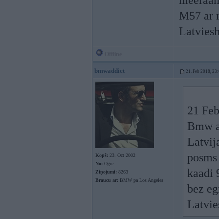
meeraam
M57 ar 
Latviesh
Offline
bmwaddict
21. Feb 2018, 23
21 Feb
Bmw ag
Latvij
posms 
Kopš:
23. Oct 2002
No:
Ogre
kaadi 
Ziņojumi:
8263
Braucu ar:
BMW pa Los Angeles
bez eg
Latvie