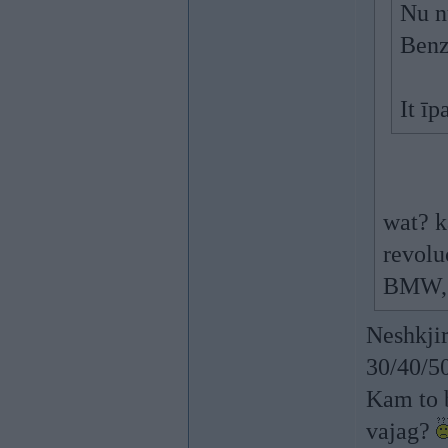
Nu nu
Benzī
It īp
wat? k
revolu
BMW, e
Neshkjir
30/40/50
Kam to b
vajag?