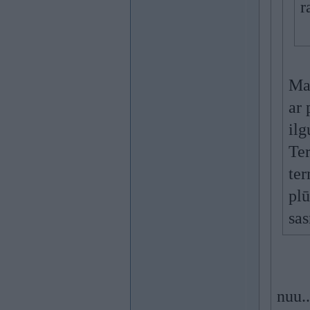
r
Ma
ar 
il
Ter
ter
plū
sas
nuu.