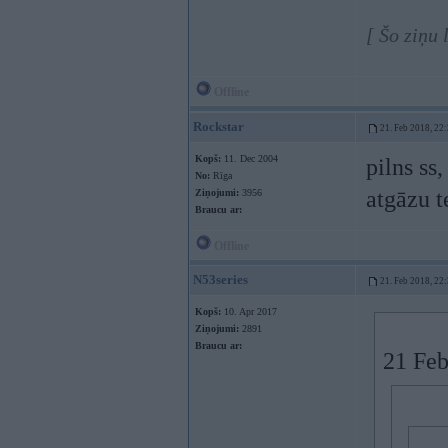
[ Šo ziņu 
Offline
Rockstar
21. Feb 2018, 22
Kopš:
11. Dec 2004
pilns ss
No:
Rīga
atgāzu t
Ziņojumi:
3956
Braucu ar:
Offline
N53series
21. Feb 2018, 22
Kopš:
10. Apr 2017
Ziņojumi:
2891
Braucu ar:
21 Feb