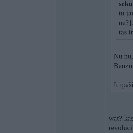
seku
tu ja
ne?].
tas i
Nu nu,
Benzīn
It īpaš
wat? kas
revoluci