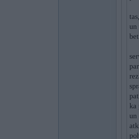
tas
un 
bet
ser
par
rez
spr
pat
ka 
un 
atk
poh