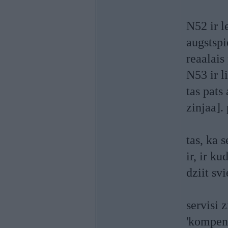
N52 ir l
augstspi
reaalais 
N53 ir l
tas pats
zinjaa].
tas, ka 
ir, ir k
dziit sv
servisi 
'kompens