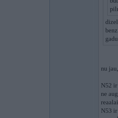
būt
pil
dize
benz
gadu
nu jau,
N52 ir
ne aug
reaalai
N53 ir