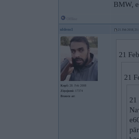
BMW, es
Offline
uldens1
21. Feb 2018, 21
21 Feb
21 F
Kopš:
28. Feb 2008
Ziņojumi:
17374
Braucu ar:
21
Na
e60
pār