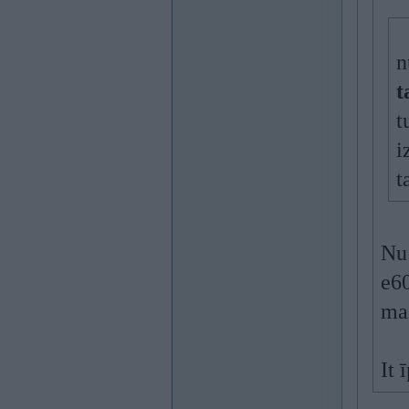
n
t
t
i
t
Nu 
e60
ma
It 