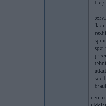
taap
servi
'kom
rezh
spra
spej
proc
tehn
atkal
suudi
brau
neticu
videja