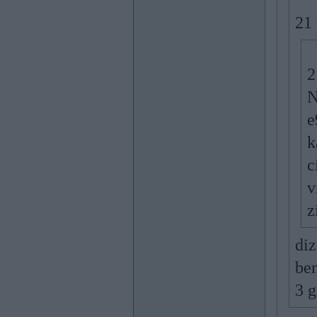
21
2
N
e
k
c
v
z
diz
ben
3 