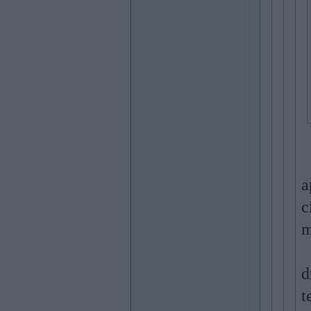
a
c
m
d
t