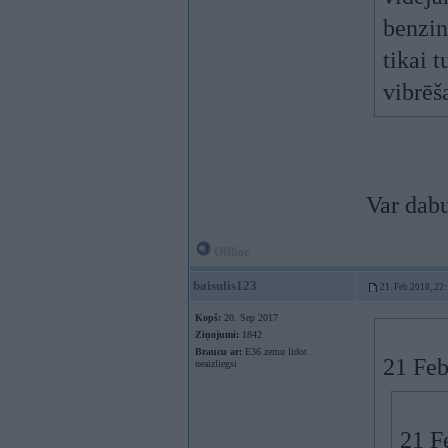
benzin
tikai 
vibrēš
Var dabu
Offline
baisulis123
21. Feb 2018, 22
Kopš:
20. Sep 2017
Ziņojumi:
1842
Braucu ar:
E36 zemu lidot
21 Feb
neaizliegsi
21 F