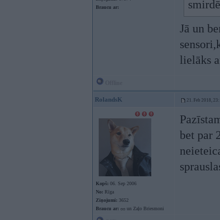
smirdē
Braucu ar:
Jā un be
sensori,
lielāks 
Offline
RolandsK
21. Feb 2018, 23
Pazīstam
bet par 
neieteica
sprausla
Kopš:
06. Sep 2006
No:
Rīga
Ziņojumi:
3652
Braucu ar:
ᴑᴑ un Zaļo Briesmoni