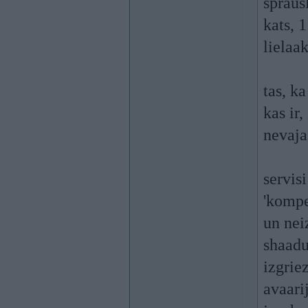
spraus
kats, 1
lielaa
tas, k
kas ir,
nevaja
servis
'kompe
un nei
shaadu
izgrie
avaari