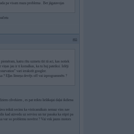
 kada pa visam maza problema . Bet jāgatavojas
 pačotu
#65
 piemēram, katru rītu uzmetu tīri tā aci, kas notiek
 viņas jau ir ti ksmalkas, ka tu huj pateiksi. Ielēji
 starvation" vari ierakstīt googlee.
a ? Eļļas līmeņa devējs off vai izprogrammēts ?
em cilvekiem , es pat teiktu lielākajai daļai ikdiena
Tava teiktā secinu ka visticamākais nemaz vins nav
rīdis kad aizvedu uz servisu un tur pasaka ka stipri pa
ds ka var so problemu novērst ? Vai vnk jauns motors