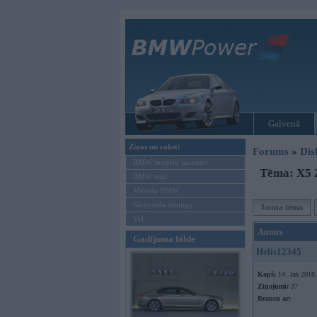
Galvenā
Ziņas un raksti
Forums
»
Dis
BMW modeļu jaunumi
Tēma: X5 2
BMW testi
Mēneša BMW
Sērijveida tūnings
Jauna tēma
Vel...
Autors
Gadījuma bilde
Helis12345
Kopš:
14. Jan 2018
Ziņojumi:
37
Braucu ar: