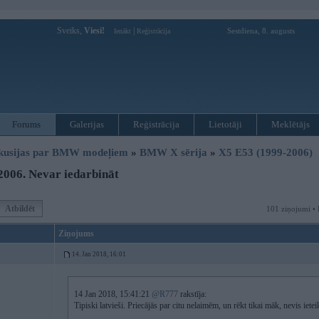
Sveiks,
Viesi!
|
Sestdiena, 8. augusts
Ienākt
Reģistrācija
Forums
Galerijas
Reģistrācija
Lietotāji
Meklētājs
kusijas par BMW modeļiem
»
BMW X sērija
»
X5 E53 (1999-2006)
006. Nevar iedarbināt
Atbildēt
101 ziņojumi • 
Ziņojums
14. Jan 2018, 16:01
14 Jan 2018, 15:41:21
@R777
rakstīja:
Tipiski latvieši. Priecājās par citu nelaimēm, un rēkt tikai māk, nevis ieteik