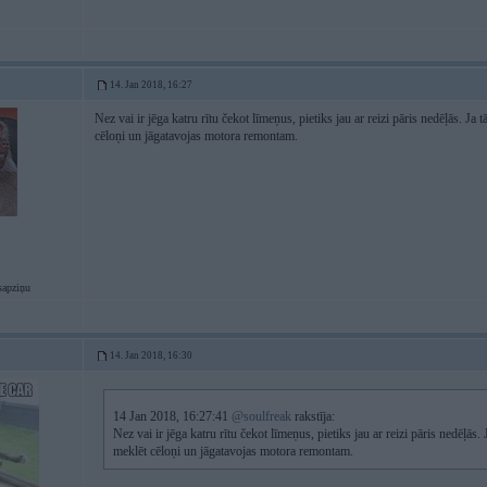
14. Jan 2018, 16:27
Nez vai ir jēga katru rītu čekot līmeņus, pietiks jau ar reizi pāris nedēļās. Ja 
cēloņi un jāgatavojas motora remontam.
sapziņu
14. Jan 2018, 16:30
14 Jan 2018, 16:27:41
@soulfreak
rakstīja:
Nez vai ir jēga katru rītu čekot līmeņus, pietiks jau ar reizi pāris nedēļās. 
meklēt cēloņi un jāgatavojas motora remontam.