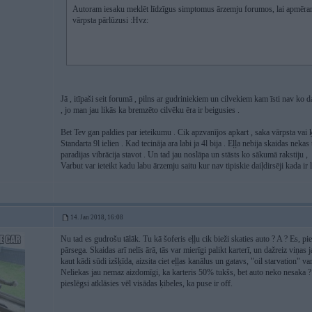
Autoram iesaku meklēt līdzīgus simptomus ārzemju forumos, lai apmēram 
vārpsta pārlūzusi :Hvz:
Jā , itīpaši seit forumā , pilns ar gudriniekiem un cilvekiem kam īsti nav ko d
, jo man jau likās ka bremzēto cilvēku ēra ir beigusies .
Bet Tev gan paldies par ieteikumu . Cik apzvanījos apkart , saka vārpsta vai 
Standarta 9l ielien . Kad tecināja ara labi ja 4l bija . Eļļa nebija skaidas nek
paradijas vibrācija stavot . Un tad jau noslāpa un stāsts ko sākumā rakstiju ,
Varbut var ieteikt kadu labu ārzemju saitu kur nav tipiskie daiļdirsēji kada ir 
14. Jan 2018, 16:08
Nu tad es gudrošu tālāk. Tu kā šoferis eļļu cik bieži skaties auto ? A ? Es, pi
pārsega. Skaidas arī nelīs ārā, tās var mierīgi palikt karterī, un dažreiz viņas ja
kaut kādi sūdi izšķīda, aizsita ciet eļļas kanālus un gatavs, "oil starvation" var
Neliekas jau nemaz aizdomīgi, ka karteris 50% tukšs, bet auto neko nesaka ?
pieslēgsi atklāsies vēl visādas ķibeles, ka puse ir off.