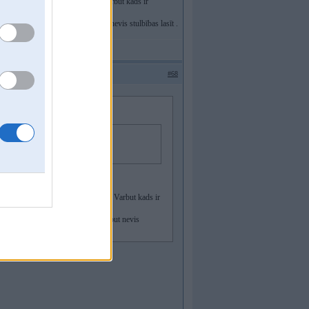
nāties , lai esmu lietas kursā . Varbut kads ir
 citu viedokļus kas tas varetu but nevis stulbības lasīt .
#68
teksta no ta auto?
rēķināties , lai esmu lietas kursā . Varbut kads ir
zinat citu viedokļus kas tas varetu but nevis