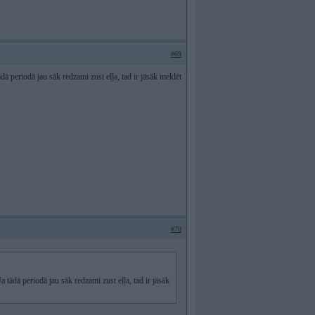
#69
tādā periodā jau sāk redzami zust eļļa, tad ir jāsāk meklēt
#70
Ja tādā periodā jau sāk redzami zust eļļa, tad ir jāsāk