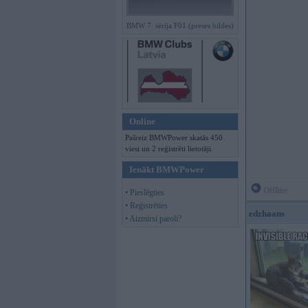
BMW 7. sērija F01 (preses bildes)
Online
Pašreiz BMWPower skatās 450
viesi un 2 reģistrēti lietotāji.
Ienākt BMWPower
Offline
• Pieslēgties
• Reģistrēties
edzhaans
• Aizmirsi paroli?