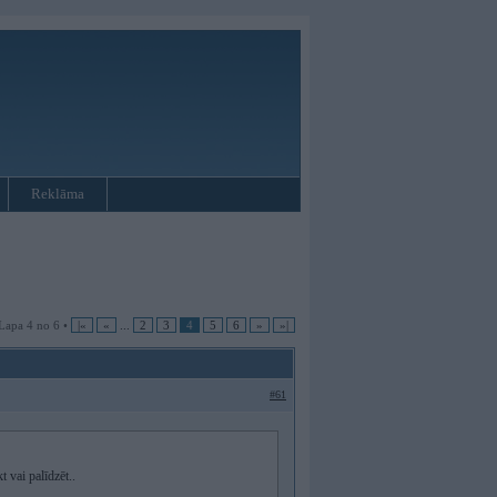
Reklāma
Lapa 4 no 6 •
|«
«
...
2
3
4
5
6
»
»|
#61
t vai palīdzēt..