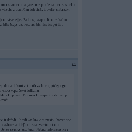
Kamēr skati iet un atgāzēs nav problēma, netaisos neko
 virzuļu grupa. Man izdevīgāk ir pieliet un braukt
daļa no visas eļļas. Padomā, ja aprīs litru, es kad to
Izrādās šcups pat neko nerāda. Tas ixs pat litru
#71
pīdini ar lukturi vai antifrīzs līmenī, pielej logu
 ar endoskopu čekot izdilumu.
aļāk nekā parasti. Brīnums kā vispār tik ilgi varēja
s močī.
lveki ir dažādi . Ir tadi kas brauc ar masinu kamer ripo .
 dalāmies ar idejām kas tas varetu but u t t
 Bet es uzticīgs auto biju . Nebiju Iedomajies ka 2