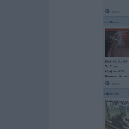
Offline
soulfreak
Kopš:
01. Oct 2004
No:
Zilupe
Ziņojumi:
6655
Braucu ar:
tīru sird
Offline
edzhaans