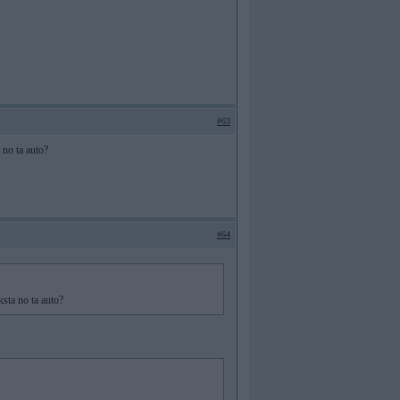
#63
no ta auto?
#64
sta no ta auto?