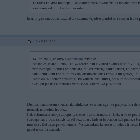
Tā rādās ka kkas nokīlējis . Bet domaju varbut kads zin ka ta varetu but
kkam smagākam . Paldies par info
ta ari ir galvenā doma, uzzinat cik cucinas vajadzes pardot lai sataisītu lauku
14. Jan 2018, 16:22
14 Jan 2018, 16:08:40
@edzhaans
rakstīja:
Nu tad es gudrošu tālāk. Tu kā šoferis eļļu cik bieži skaties auto ? A ? Es,
zem pārsega. Skaidas arī nelīs ārā, tās var mierīgi palikt karterī, un dažreiz
jaunu eļļu, kaut kādi sūdi izšķīda, aizsita ciet eļļas kanālus un gatavs, "oil
Neliekas jau nemaz aizdomīgi, ka karteris 50% tukšs, bet auto neko nesak
Gan jau pieslēgsi atklāsies vēl visādas ķibeles, ka puse ir off.
Diemžēl man nesanak katru ritu ielūkoties zem pārsega , kā pieņemu loti daudzi
nesanak ielūkoties tik biezi .
Pati automašīna nebija ziņojusi par eļļas trūkumu motorā . Lidz ar to es pec 
strādājis vai ir bijis uzlikts uz off rezijumu . Lidz ar to braucu lidz pienāca b
maz eļļa . Bet neko panelī nemeta . Visticamākais ka auzas ir lielas . Ir vei
jamet iekšā visticamāk ?