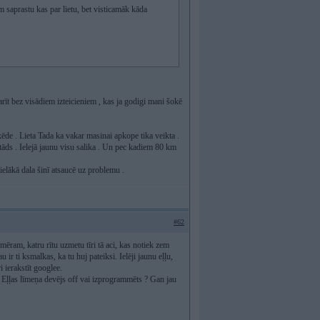
saprastu kas par lietu, bet visticamāk kāda
arīt bez visādiem izteicieniem , kas ja godigi mani šokē
ķēde . Lieta Tada ka vakar masinai apkope tika veikta .
as tāds . Ielejā jaunu visu salika . Un pec kadiem 80 km
lielākā dala šinī atsaucē uz problemu .
#62
emēram, katru rītu uzmetu tīri tā aci, kas notiek zem
u ir ti ksmalkas, ka tu huj pateiksi. Ielēji jaunu eļļu,
i ierakstīt googlee.
 Eļļas līmeņa devējs off vai izprogrammēts ? Gan jau