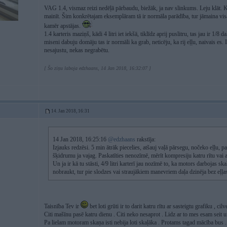
VAG 1.4, vismaz reizi nedēļā pārbaudu, biežāk, ja nav slinkums. Leju klāt. 
mainīt. Šim konkrētajam eksemplāram tā ir normāla parādība, tur jāmaina visa
kamēr apstājas.
1.4 karteris maziņš, kādi 4 litri iet iekšā, tiklīdz aprij puslitru, tas jau ir 1/8 
miseni dabuju domāju tas ir normāli ka grab, neticēju, ka rij eļļu, naivais es. 
nesajustu, nekas negrabētu.
[ Šo ziņu laboja edzhaans, 14 Jan 2018, 16:32:07 ]
14. Jan 2018, 16:31
14 Jan 2018, 16:25:16
@edzhaans
rakstīja:
Izjauks redzēsi. 5 min ātrāk piecelies, atšauj vaļā pārsegu, nočeko eļļu, pas
šķidrumu ja vajag. Paskatīties nenozīmē, mērīt kompresiju katru rītu vai
Un ja ir kā tu stāsti, 4/9 litri karterī jau nozīmē to, ka motors darbojas sk
nobraukt, tur pie slodzes vai straujākiem manevriem daļa dzinēja bez eļļa
Taisnība Tev ir
bet loti grūti ir to darit katru rītu ar sasteigtu grafiku , ci
Citi mašīnu pasē katru dienu . Citi neko nesaprot . Lidz ar to mes esam seit un
Pa lielam motoram skaņa isti nebija loti skaļāka . Protams tagad mācība bus .