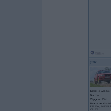
Offline
gintc
Kopš:
10. Apr 2007
No:
Rīga
Ziņojumi:
2301
Braucu ar:
X5 4.0d,
E36 330i, F650GS D
CF1000