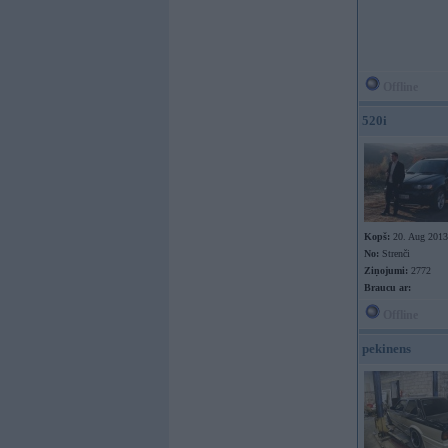
Offline
520i
Kopš:
20. Aug 2013
No:
Strenči
Ziņojumi:
2772
Braucu ar:
Offline
pekinens