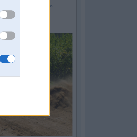
 21.janvārī Biķerniekos
facebook links