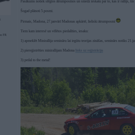
Pasākums notiek slēgtos ātrumposmos un sniedz ieskatu par to, kas ir rallijs, šis i
Šogad plānoti 5.posmi.
6
Pirmais, Madona, 27.janvārī Madonas apkārtē, lieliski ātrumposmi
Tiem kam interesē un vēlētos piedalīties, iesaku:
on FR
1) apmeklēt Minirallija semināru lai iegūtu teorijas zināšas, seminārs notiks 21.
2) piereģistrēties minirallijam Madona
links uz reģistrāciju
3) pedal to the metal!