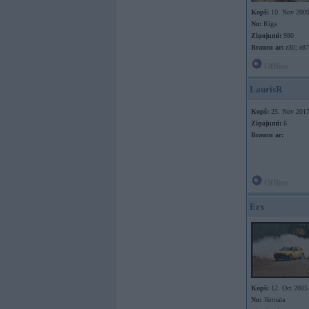
Kopš:
10. Nov 200
No:
Rīga
Ziņojumi:
980
Braucu ar:
e30; e87
Offline
LaurisR
Kopš:
25. Nov 201
Ziņojumi:
6
Braucu ar:
Offline
Erx
Kopš:
12. Oct 2005
No:
Jūrmala