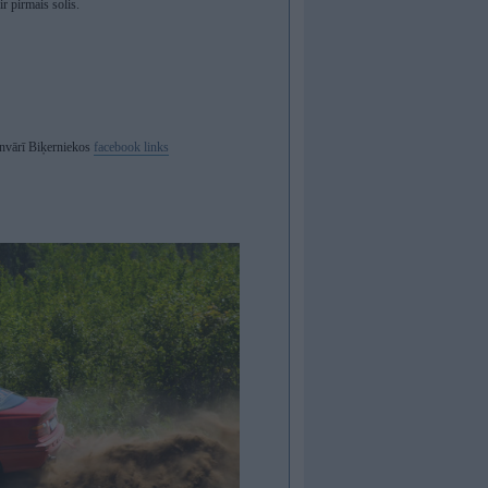
r pirmais solis.
janvārī Biķerniekos
facebook links