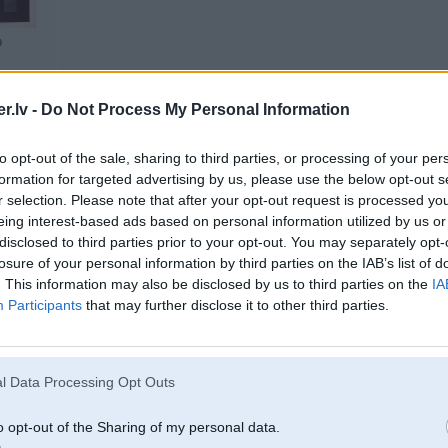
9
u no
.lv -
Do Not Process My Personal Information
to opt-out of the sale, sharing to third parties, or processing of your per
18. Jan 2018, 15:05
formation for targeted advertising by us, please use the below opt-out s
r selection. Please note that after your opt-out request is processed y
Atgādinu, ka svētdien seminārs Biķerniekos un jau pēc nedēļas pats Minirallijs
eing interest-based ads based on personal information utilized by us or
disclosed to third parties prior to your opt-out. You may separately opt-
09 Jan 2018, 23:25:15
@EK
rakstīja:
losure of your personal information by third parties on the IAB’s list of
Sveiki!
. This information may also be disclosed by us to third parties on the
IA
Participants
that may further disclose it to other third parties.
Vēlos jūs iepazīstināt ar amatieru autosporta pirmo soli, ja patīk grants - minir
6
Pasākums notiek slēgtos ātrumposmos un sniedz ieskatu par to, kas ir rallijs, š
Šogad plānoti 5.posmi.
on FR
l Data Processing Opt Outs
Pirmais, Madona, 27.janvārī Madonas apkārtē, lieliski ātrumposmi
o opt-out of the Sharing of my personal data.
Tiem kam interesē un vēlētos piedalīties, iesaku: