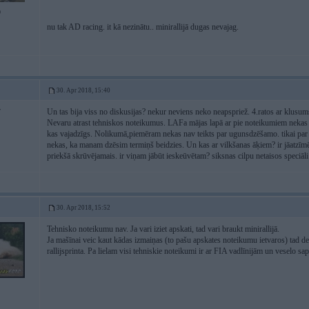
9
nu tak AD racing. it kā nezinātu.. minirallijā dugas nevajag.
30. Apr 2018, 15:40
Un tas bija viss no diskusijas? nekur neviens neko neapspriež. 4.ratos ar klusums
7
Nevaru atrast tehniskos noteikumus. LAFa mājas lapā ar pie noteikumiem nekas n
kas vajadzīgs. Nolikumā,piemēram nekas nav teikts par ugunsdzēšamo. tikai par a
nekas, ka manam dzēsim termiņš beidzies. Un kas ar vilkšanas āķiem? ir jāatzīmē 
priekšā skrūvējamais. ir viņam jābūt ieskeūvētam? siksnas cilpu netaisos speciāli 
30. Apr 2018, 15:52
Tehnisko noteikumu nav. Ja vari iziet apskati, tad vari braukt minirallijā.
Ja mašīnai veic kaut kādas izmaiņas (to pašu apskates noteikumu ietvaros) tad de
rallijsprinta. Pa lielam visi tehniskie noteikumi ir ar FIA vadlīnijām un veselo sapr