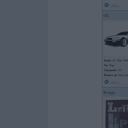
Offline
EK
Kopš:
28. May 200
No:
Rīga
Ziņojumi:
513
Braucu ar:
Seat Le
Offline
Brugjis