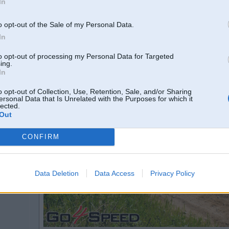
In
1) apmeklēt Minirallija semināru lai iegūtu teorijas zināšas, seminārs notiks
o opt-out of the Sale of my Personal Data.
2) piereģistrēties minirallijam Madona
links uz reģistrāciju
In
3) pedal to the metal!
to opt-out of processing my Personal Data for Targeted
ing.
In
o opt-out of Collection, Use, Retention, Sale, and/or Sharing
ersonal Data that Is Unrelated with the Purposes for which it
lected.
Out
CONFIRM
Data Deletion
Data Access
Privacy Policy