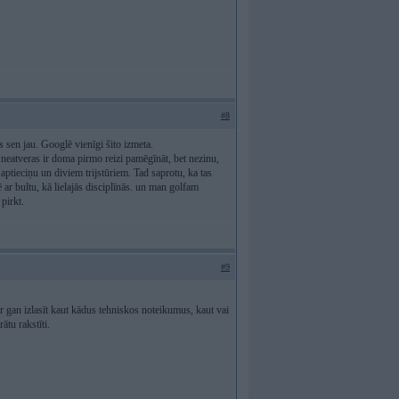
#8
 sen jau. Googlē vienīgi šito izmeta.
eatveras ir doma pirmo reizi pamēgīnāt, bet nezinu,
ptieciņu un diviem trijstūriem. Tad saprotu, ka tas
ar bultu, kā lielajās disciplīnās. un man golfam
pirkt.
#9
r gan izlasīt kaut kādus tehniskos noteikumus, kaut vai
ātu rakstīti.