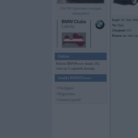
E34 M5 kabriolets (vienīgais
eksemplārs)
Kopš:
28. May 200
No:
Rīga
Ziņojumi:
513
Braucu ar:
Seat Le
Online
Pašreiz BMWPower skatās 102
viesi un 3 reģistrēti lietotāji.
Ienākt BMWPower
• Pieslēgties
• Reģistrēties
• Aizmirsi paroli?