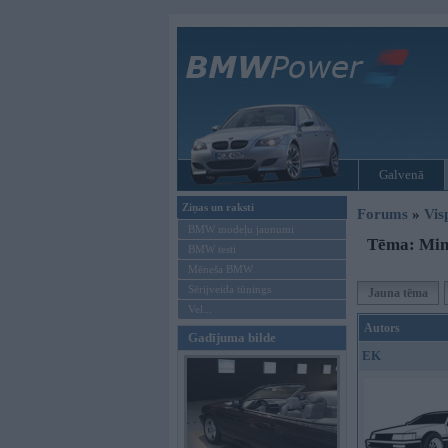
Galvenā
Ziņas un raksti
Forums
»
Vis
BMW modeļu jaunumi
Tēma: Mini
BMW testi
Mēneša BMW
Sērijveida tūnings
Jauna tēma
Vel...
Autors
Gadījuma bilde
EK