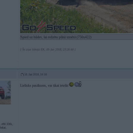
Spied uz bildes, lai redzētu pilnā izmērā (750x422)
[ Šo ziņu laboja EK, 09 Jan 2018, 23:26:40 ]
10. Jan 2018, 10:16
Lielisks pasākums, var tikai ieteikt
 e90 330i,
akar,