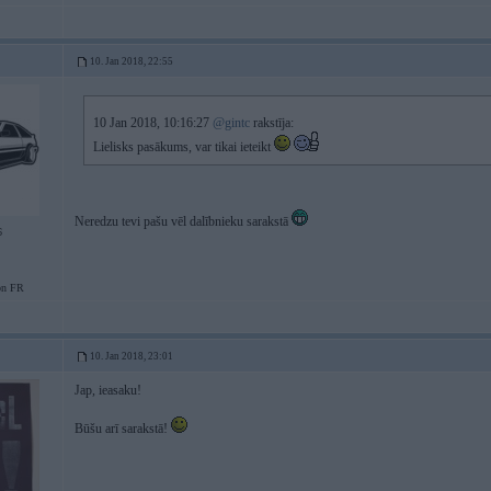
10. Jan 2018, 22:55
10 Jan 2018, 10:16:27
@gintc
rakstīja:
Lielisks pasākums, var tikai ieteikt
Neredzu tevi pašu vēl dalībnieku sarakstā
6
on FR
10. Jan 2018, 23:01
Jap, ieasaku!
Būšu arī sarakstā!