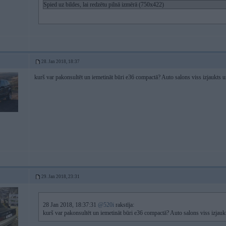
Spied uz bildes, lai redzētu pilnā izmērā (750x422)
28. Jan 2018, 18:37
kurš var pakonsultēt un iemetināt būri e36 compactā? Auto salons viss izjaukts 
29. Jan 2018, 23:31
28 Jan 2018, 18:37:31
@520i
rakstīja:
kurš var pakonsultēt un iemetināt būri e36 compactā? Auto salons viss izjauk