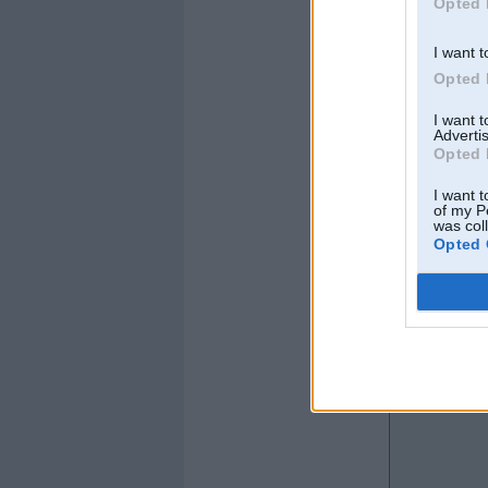
Opted 
I want t
Opted 
I want 
Advertis
Opted 
I want t
of my P
was col
Opted 