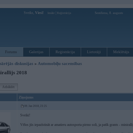
Sveiks,
Viesi!
|
Sestdiena, 8. augusts
Ienākt
Reģistrācija
Forums
Galerijas
Reģistrācija
Lietotāji
Meklētājs
pārējās diskusijas
»
Automobiļu sacensības
rallijs 2018
Atbildēt
Ziņojums
09. Jan 2018, 23:25
Sveiki!
Vēlos jūs iepazīstināt ar amatieru autosporta pirmo soli, ja patīk grants - miniralli