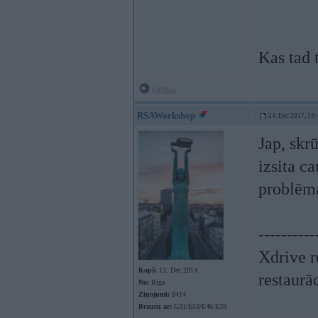
Kas tad t
Offline
RSAWorkshop
24. Dec 2017, 14:
Jap, skr
izsita c
problēma
----------
Xdrive r
Kopš:
13. Dec 2014
restaurā
No:
Rīga
Ziņojumi:
8414
Braucu ar:
G31/E53/E46/E39