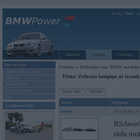
Sveiks,
Viesi!
Ie
Galvenā
Forums
Galerijas
Ziņas un raksti
Forums
»
Diskusijas par BMW modeļi
BMW modeļu jaunumi
Tēma: Zobrata lampiņa ar izsauk
BMW testi
Mēneša BMW
Sērijveida tūnings
Jauna tēma
Atbildēt
Vel...
Autors
Ziņojums
Gadījuma bilde
yanjux
24. Dec 2017, 14:
RSAworks
tādu mo