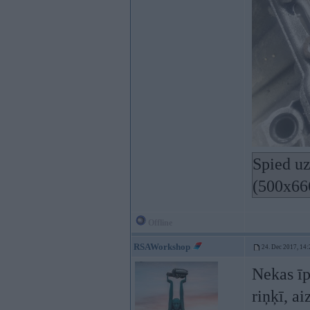
Spied uz
(500x66
Offline
RSAWorkshop
24. Dec 2017, 14:
Nekas ī
riņķī, a