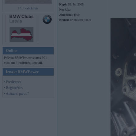
Kopš:
02. Jul 2005
F13 kabriolets
No:
Rīga
Ziņojumi:
4919
Braucu ar:
mīkstu jumtu
Online
Pašreiz BMWPower skatās 201
viesi un 4 reģistrēti lietotāji.
Ienākt BMWPower
• Pieslēgties
• Reģistrēties
• Aizmirsi paroli?