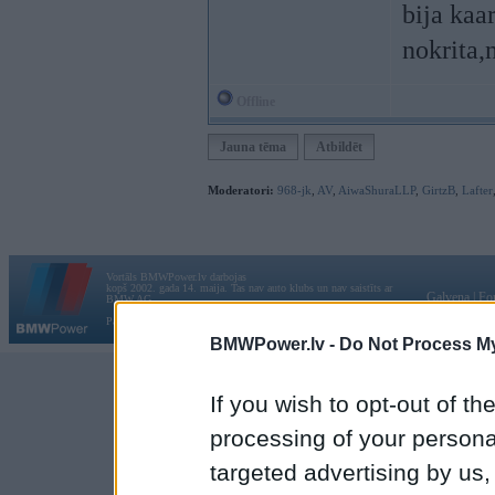
bija kaar
nokrita,
Offline
Jauna tēma
Atbildēt
Moderatori:
968-jk
,
AV
,
AiwaShuraLLP
,
GirtzB
,
Lafter
Vortāls BMWPower.lv darbojas
kopš 2002. gada 14. maija. Tas nav auto klubs un nav saistīts ar
Galvena
|
Fo
BMW AG.
Par BMWPower
|
Kontakti
|
Reklāma
BMWPower.lv -
Do Not Process My
If you wish to opt-out of the
processing of your personal
targeted advertising by us