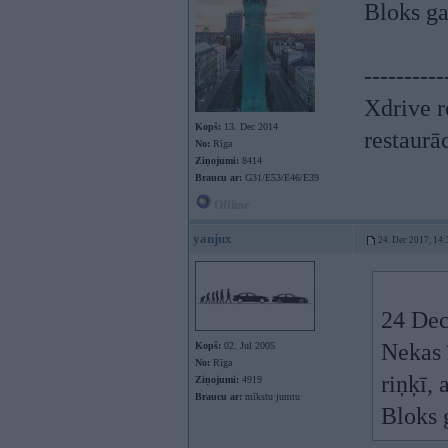
Bloks ga
----------
Xdrive r
Kopš:
13. Dec 2014
restaurā
No:
Rīga
Ziņojumi:
8414
Braucu ar:
G31/E53/E46/E39
Offline
yanjux
24. Dec 2017, 14:
24 Dec
Nekas 
Kopš:
02. Jul 2005
No:
Rīga
riņķī,
Ziņojumi:
4919
Braucu ar:
mīkstu jumtu
Bloks 