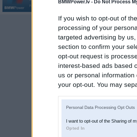
BMWPower.lv -
Do Not Process My
Par BMWPower
|
Kontakti
|
Reklāma
If you wish to opt-out of the
processing of your personal
targeted advertising by us
section to confirm your sel
opt-out request is proces
interest-based ads based o
us or personal information d
your opt-out. You may separ
disclosure of your personal
IAB’s list of downstream pa
Personal Data Processing Opt Outs
also be disclosed by us to 
I want to opt-out of the Sharing of 
Downstream Participants
th
Opted In
third parties.