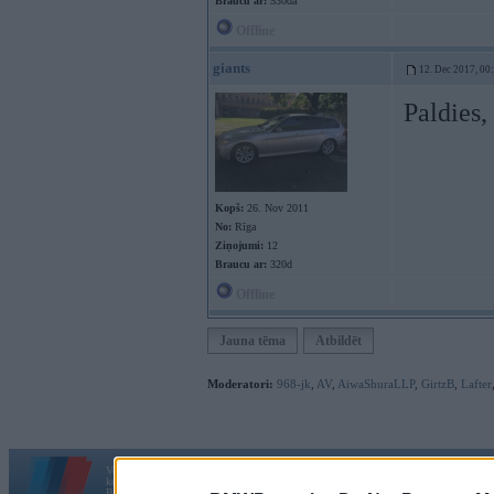
Braucu ar:
530da
Offline
giants
12. Dec 2017, 00
Paldies,
Kopš:
26. Nov 2011
No:
Rīga
Ziņojumi:
12
Braucu ar:
320d
Offline
Jauna tēma
Atbildēt
Moderatori:
968-jk
,
AV
,
AiwaShuraLLP
,
GirtzB
,
Lafter
Vortāls BMWPower.lv darbojas
kopš 2002. gada 14. maija. Tas nav auto klubs un nav saistīts ar
Galvena
|
Fo
BMW AG.