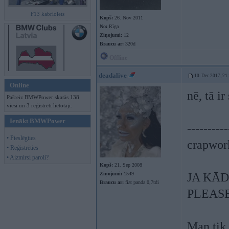
F13 kabriolets
Kopš:
26. Nov 2011
No:
Rīga
Ziņojumi:
12
Braucu ar:
320d
Offline
deadalive
10. Dec 2017, 21
Online
nē, tā i
Pašreiz BMWPower skatās 138
viesi un 3 reģistrēti lietotāji.
Ienākt BMWPower
----------
• Pieslēgties
crapwor
• Reģistrēties
• Aizmirsi paroli?
Kopš:
21. Sep 2008
Ziņojumi:
1549
JA KĀD
Braucu ar:
fiat panda 0,7tdi
PLEAS
Man tik 