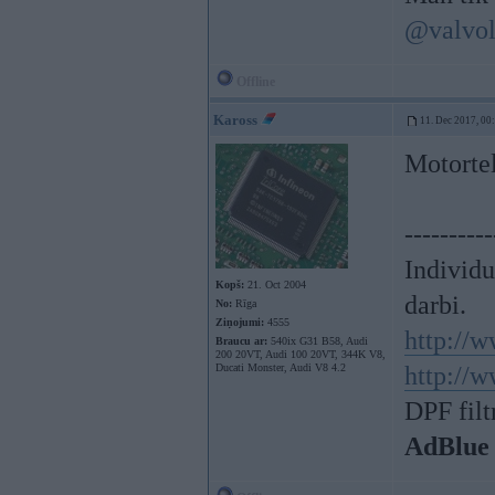
@valvol
Offline
Kaross
11. Dec 2017, 00
Motorte
----------
Individ
Kopš:
21. Oct 2004
darbi.
No:
Rīga
Ziņojumi:
4555
http://w
Braucu ar:
540ix G31 B58, Audi
200 20VT, Audi 100 20VT, 344K V8,
Ducati Monster, Audi V8 4.2
http://w
DPF filt
AdBlue