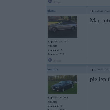
Offline
giants
11. Dec 2017, 23
Man intr
Kopš:
26. Nov 2011
No:
Rīga
Ziņojumi:
12
Braucu ar:
320d
Offline
kaadzis
11. Dec 2017, 23
pie iepl
Kopš:
20. Oct 2011
No:
Rīga
Ziņojumi:
495