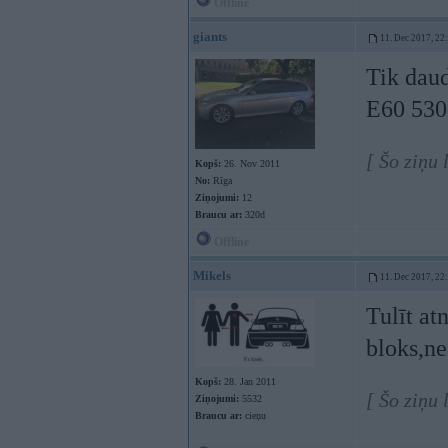
Offline
giants
11. Dec 2017, 22
Tik daud
E60 530
[ Šo ziņu 
Kopš:
26. Nov 2011
No:
Rīga
Ziņojumi:
12
Braucu ar:
320d
Offline
Mikels
11. Dec 2017, 22
Tulīt at
bloks,ne 
Kopš:
28. Jan 2011
[ Šo ziņu
Ziņojumi:
5532
Braucu ar:
cieņu