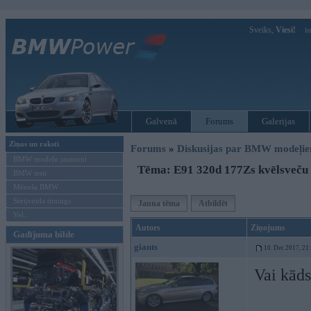
Sveiks,
Viesi!
Ie
Galvenā
Forums
Galerijas
Ziņas un raksti
Forums
»
Diskusijas par BMW modeļi
BMW modeļu jaunumi
Tēma: E91 320d 177Zs kvēlsveču 
BMW testi
Mēneša BMW
Sērijveida tūnings
Jauna tēma
Atbildēt
Vel...
Autors
Ziņojums
Gadījuma bilde
giants
10. Dec 2017, 21
Vai kāds