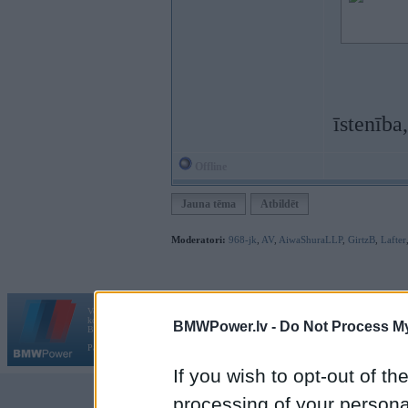
īstenība
Offline
Jauna tēma
Atbildēt
Moderatori:
968-jk
,
AV
,
AiwaShuraLLP
,
GirtzB
,
Lafter
Vortāls BMWPower.lv darbojas
kopš 2002. gada 14. maija. Tas nav auto klubs un nav saistīts ar
BMWPower.lv -
Do Not Process My
Galvena
|
Fo
BMW AG.
Par BMWPower
|
Kontakti
|
Reklāma
If you wish to opt-out of the
processing of your personal