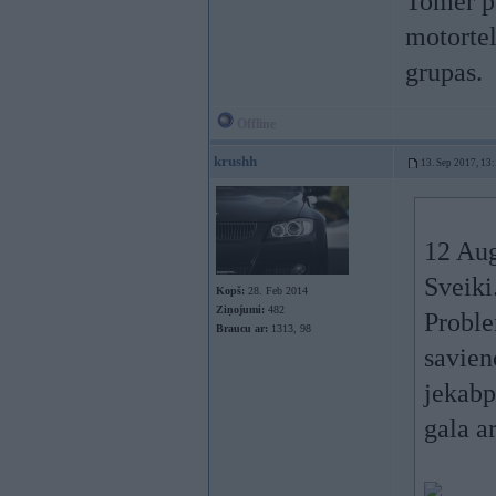
Tomer pa
motortel
grupas.
Offline
krushh
13. Sep 2017, 13
12 Au
Sveiki
Kopš:
28. Feb 2014
Ziņojumi:
482
Proble
Braucu ar:
1313, 98
savien
jekabpi
gala a