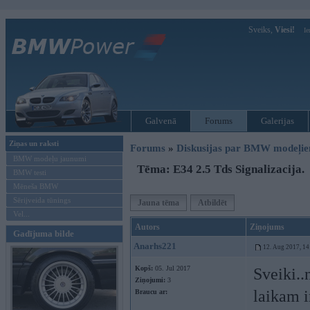
Sveiks,
Viesi!
Ie
Galvenā
Forums
Galerijas
Ziņas un raksti
Forums
»
Diskusijas par BMW modeļi
BMW modeļu jaunumi
Tēma: E34 2.5 Tds Signalizacija.
BMW testi
Mēneša BMW
Sērijveida tūnings
Jauna tēma
Atbildēt
Vel...
Autors
Ziņojums
Gadījuma bilde
Anarhs221
12. Aug 2017, 14
Kopš:
05. Jul 2017
Sveiki..
Ziņojumi:
3
laikam i
Braucu ar: