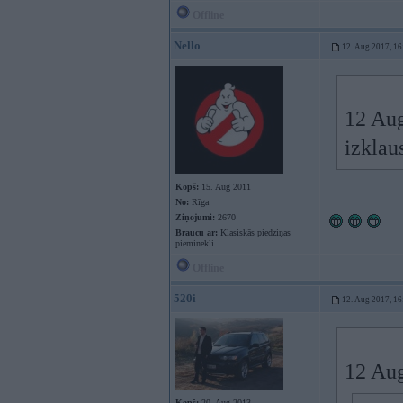
Offline
Nello
12. Aug 2017, 16
12 Au
izklau
Kopš:
15. Aug 2011
No:
Rīga
Ziņojumi:
2670
Braucu ar:
Klasiskās piedziņas
pieminekli...
Offline
520i
12. Aug 2017, 16
12 Au
Kopš:
20. Aug 2013