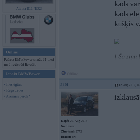
kads var
Alpina B11 (E32)
kads ele
kušķis v
Online
[ Šo ziņu
Pašreiz BMWPower skatās 81 viesi
un 5 reģistrēti lietotāji.
Ienākt BMWPower
Offline
• Pieslēgties
520i
12. Aug 2017, 16
• Reģistrēties
izklausā
• Aizmirsi paroli?
Kopš:
20. Aug 2013
No:
Strenči
Ziņojumi:
2772
Braucu ar: