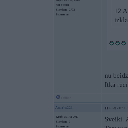
No:
Strenči
12 A
Ziņojumi:
2772
Braucu ar:
izkl
nu beidz
Itkā rēc
Offline
Anarhs221
13. Sep 2017, 11
Kopš:
05. Jul 2017
Sveiki. 
Ziņojumi:
3
Braucu ar: