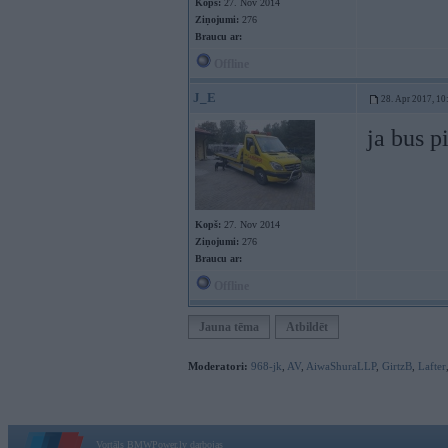
Kopš:
27. Nov 2014
Ziņojumi:
276
Braucu ar:
Offline
J_E
28. Apr 2017, 10
ja bus p
Kopš:
27. Nov 2014
Ziņojumi:
276
Braucu ar:
Offline
Jauna tēma
Atbildēt
Moderatori:
968-jk
,
AV
,
AiwaShuraLLP
,
GirtzB
,
Lafter
Vortāls BMWPower.lv darbojas