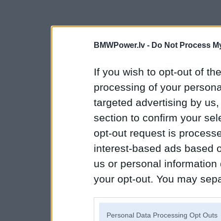
BMWPower.lv -
Do Not Process My
If you wish to opt-out of the
processing of your personal
targeted advertising by us
section to confirm your sel
opt-out request is proces
interest-based ads based o
us or personal information d
your opt-out. You may separ
disclosure of your personal
IAB’s list of downstream pa
Personal Data Processing Opt Outs