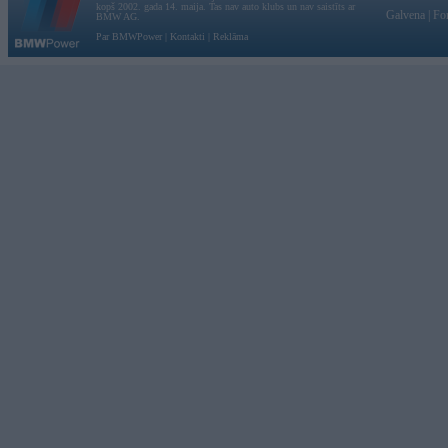
kopš 2002. gada 14. maija. Tas nav auto klubs un nav saistīts ar
Galvena
|
Fo
BMW AG.
Par BMWPower
|
Kontakti
|
Reklāma