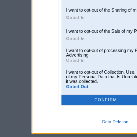
also be disclosed by us to 
I want to opt-out of the Sharing of 
Downstream Participants
th
Opted In
third parties.
I want to opt-out of the Sale of my 
Opted In
I want to opt-out of processing my 
Advertising.
Opted In
I want to opt-out of Collection, Use
of my Personal Data that Is Unrelat
it was collected.
Opted Out
CONFIRM
Data Deletion