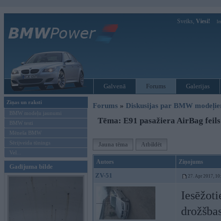
Sveiks,
Viesi!
Ie
Galvenā
Forums
Galerijas
Ziņas un raksti
Forums
»
Diskusijas par BMW modeļi
BMW modeļu jaunumi
Tēma: E91 pasažiera AirBag feils
BMW testi
Mēneša BMW
Sērijveida tūnings
Jauna tēma
Atbildēt
Vel...
Autors
Ziņojums
Gadījuma bilde
ZV-51
27. Apr 2017, 10
Iesēžoti
drožšbas