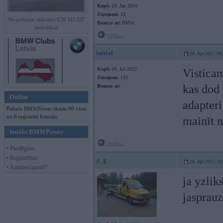
Kopš:
24. Jan 2016
Ziņojumi:
13
No pelniem atdzimis E36 M3 GT
Braucu ar:
BMW
Individual
Offline
initial
28. Apr 2017, 00
Kopš:
19. Jul 2012
Visticam
Ziņojumi:
115
kas dod 
Braucu ar:
Online
adapteri
Pašreiz BMWPower skatās 90 viesi
un 6 reģistrēti lietotāji.
mainīt 
Ienākt BMWPower
Offline
• Pieslēgties
• Reģistrēties
J_E
28. Apr 2017, 10
• Aizmirsi paroli?
ja yzlik
jasprau